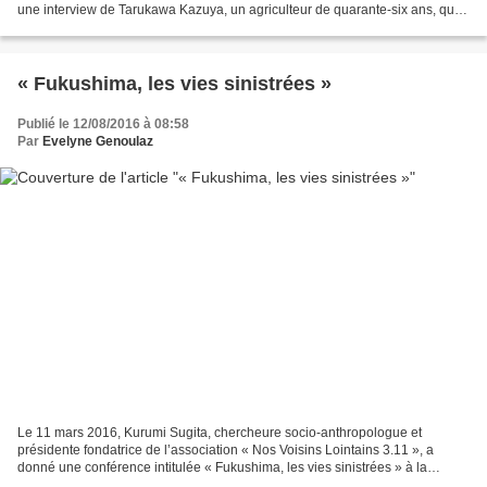
une interview de Tarukawa Kazuya, un agriculteur de quarante-six ans, qui
loge à Sukagawa, ville du département...
« Fukushima, les vies sinistrées »
Publié le 12/08/2016 à 08:58
Par
Evelyne Genoulaz
Le 11 mars 2016, Kurumi Sugita, chercheure socio-anthropologue et
présidente fondatrice de l’association « Nos Voisins Lointains 3.11 », a
donné une conférence intitulée « Fukushima, les vies sinistrées » à la
Maison de la Nature et de l’Environnement...