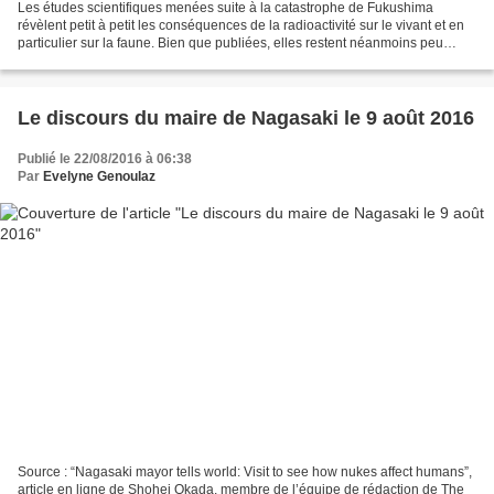
Les études scientifiques menées suite à la catastrophe de Fukushima
révèlent petit à petit les conséquences de la radioactivité sur le vivant et en
particulier sur la faune. Bien que publiées, elles restent néanmoins peu
diffusées. C’est pourquoi je voudrais...
Le discours du maire de Nagasaki le 9 août 2016
Publié le 22/08/2016 à 06:38
Par
Evelyne Genoulaz
Source : “Nagasaki mayor tells world: Visit to see how nukes affect humans”,
article en ligne de Shohei Okada, membre de l’équipe de rédaction de The