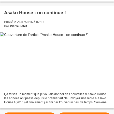
Asako House : on continue !
Publié le 26/07/2016 à 07:03
Par
Pierre Fetet
Ça faisait un moment que je voulais donner des nouvelles d’Asako House…
les années ont passé depuis le premier article Envoyez une lettre à Asako
House ! (2011) et finalement j’ai fini par trouver un peu de temps. Souvenez-
vous, ce petit bout de terre...