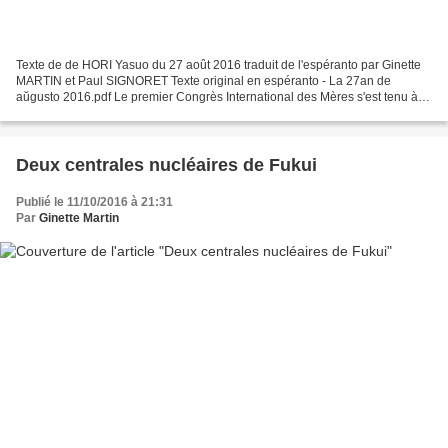
Texte de de HORI Yasuo du 27 août 2016 traduit de l'espéranto par Ginette
MARTIN et Paul SIGNORET Texte original en espéranto - La 27an de
aŭgusto 2016.pdf Le premier Congrès International des Mères s'est tenu à
Lausanne, en Suisse, en Juillet 1955, et...
Deux centrales nucléaires de Fukui
Publié le 11/10/2016 à 21:31
Par
Ginette Martin