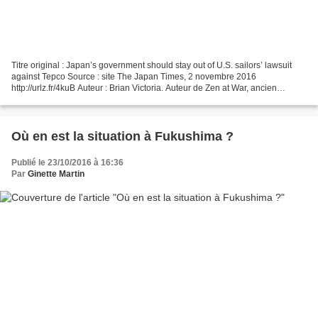
Titre original : Japan’s government should stay out of U.S. sailors’ lawsuit
against Tepco Source : site The Japan Times, 2 novembre 2016
http://urlz.fr/4kuB Auteur : Brian Victoria. Auteur de Zen at War, ancien
directeur du Programme d’Études bouddhistes...
Où en est la situation à Fukushima ?
Publié le 23/10/2016 à 16:36
Par
Ginette Martin