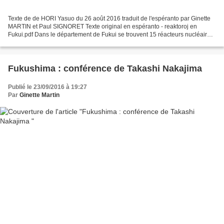
Texte de de HORI Yasuo du 26 août 2016 traduit de l'espéranto par Ginette
MARTIN et Paul SIGNORET Texte original en espéranto - reaktoroj en
Fukui.pdf Dans le département de Fukui se trouvent 15 réacteurs nucléaires.
Après avoir visité le musée de Maizuru,...
Fukushima : conférence de Takashi Nakajima
Publié le 23/09/2016 à 19:27
Par
Ginette Martin