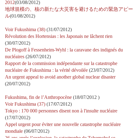
2012
(03/08/2012)
地球規模の、核の新たな大災害を避けるための緊急アピー
ル
(01/08/2012)
Voir Fukushima (38)
(31/07/2012)
Révolution des Hortensias : les Japonais ne lâchent rien
(30/07/2012)
De Plogoff à Fessenheim-Wyhl : la caravane des indignés du
nucléaires
(26/07/2012)
Rapport de la commission indépendante sur la catastrophe
nucléaire de Fukushima : la vérité dévoilée
(23/07/2012)
An urgent appeal to avoid another global nuclear disaster
(20/07/2012)
Fukushima, fin de l’Anthropocène
(18/07/2012 )
Voir Fukushima (37)
(17/07/2012)
Tokyo : 170 000 personnes disent non à l'insulte nucléaire
(17/07/2012)
Appel urgent pour éviter une nouvelle catastrophe nucléaire
mondiale
(06/07/2012)
26 ans après l’explosion, la catastrophe de Tchernobyl se