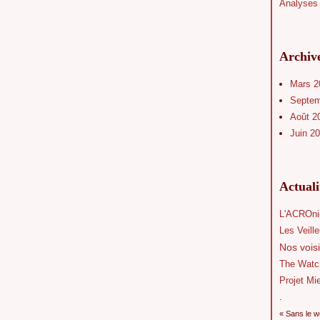
Analyses 
Archiv
Mars 
Septe
Août 2
Juin 2
Actual
L'ACROni
Les Veill
Nos voisi
The Watc
Projet Mi
.
« Sans le w