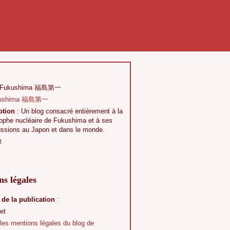
 Fukushima 福島第一
ption
: Un blog consacré entièrement à la
rophe nucléaire de Fukushima et à ses
ussions au Japon et dans le monde.
t
s légales
 de la publication
:
et
 les mentions légales du blog de