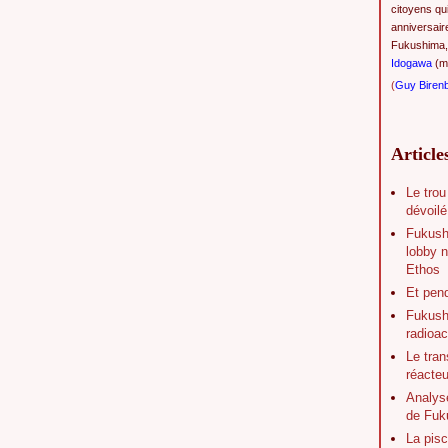
citoyens qu
anniversair
Fukushima,
Idogawa
(ma
(
Guy Biren
Article
Le trou
dévoilé
Fukush
lobby n
Ethos
Et pen
Fukushi
radioac
Le tran
réacte
Analys
de Fuk
La pisc