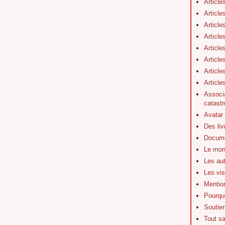
Article
Article
Article
Article
Article
Article
Article
Articl
Associa
catastr
Avatar
Des li
Docume
Le mon
Les au
Les vis
Mentio
Pourquo
Soutie
Tout s