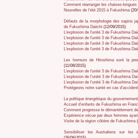
Comment réarranger les chaises-longues s
Nouvelles de l’été 2015 à Fukushima
(20/
Défauts de la morphologie des sapins ja
de Fukushima Daiichi
(12/09/2015)
L'explosion de l'unité 3 de Fukushima Daii
L'explosion de l'unité 3 de Fukushima Daii
L'explosion de l'unité 3 de Fukushima Daii
L'explosion de l'unité 3 de Fukushima Daii
Les horreurs de Hiroshima sont la pre
(11/08/2015)
L'explosion de l'unité 3 de Fukushima Daii
L’explosion de l’unité 3 de Fukushima Daii
L’explosion de l’unité 3 de Fukushima Daii
Protégeons notre santé en cas d’accident
La politique énergétique du gouvernement
Accueil d’enfants de Fukushima en Fran
Comment progresse le démantèlement d
Expérience vécue par deux femmes ayant
Visite de la région côtière de Fukushima
(
Sensibiliser les Australiens sur les
(26/06/2015)