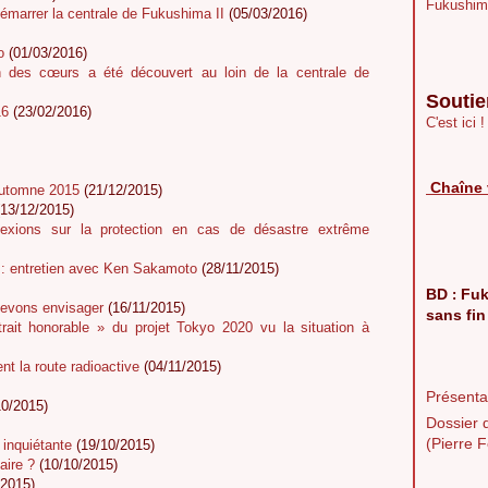
Fukushim
démarrer la centrale de Fukushima II
(05/03/2016)
o
(01/03/2016)
n des cœurs a été découvert au loin de la centrale de
Soutie
16
(23/02/2016)
C'est ici !
Chaîne 
automne 2015
(21/12/2015)
13/12/2015)
éflexions sur la protection en cas de désastre extrême
t : entretien avec Ken Sakamoto
(28/11/2015)
BD
Fuk
:
devons envisager
(16/11/2015)
sans fin
rait honorable » du projet Tokyo 2020 vu la situation à
nt la route radioactive
(04/11/2015)
Présentat
0/2015)
Dossier 
(Pierre F
 inquiétante
(19/10/2015)
aire ?
(10/10/2015)
/2015)