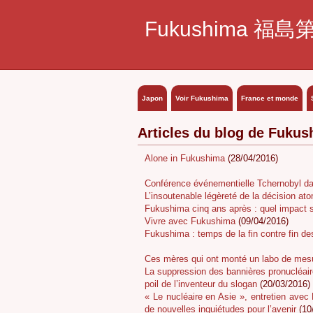
Fukushima 福島
Japon
Voir Fukushima
France et monde
Articles du blog de Fukus
Alone in Fukushima
(28/04/2016)
Conférence événementielle Tchernobyl da
L’insoutenable légèreté de la décision at
Fukushima cinq ans après : quel impact s
Vivre avec Fukushima
(09/04/2016)
Fukushima : temps de la fin contre fin d
Ces mères qui ont monté un labo de mesur
La suppression des bannières pronucléair
poil de l’inventeur du slogan
(20/03/2016)
« Le nucléaire en Asie », entretien ave
de nouvelles inquiétudes pour l’avenir
(10