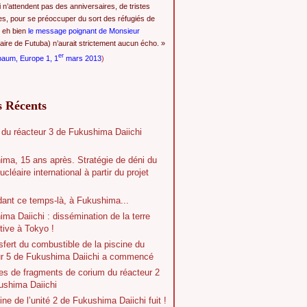
i n’attendent pas des anniversaires, de tristes
es, pour se préoccuper du sort des réfugiés de
 eh bien
le message poignant de Monsieur
ire de Futuba) n’aurait strictement aucun écho. »
er
baum, Europe 1, 1
mars 2013
)
s Récents
 du réacteur 3 de Fukushima Daiichi
ima, 15 ans après. Stratégie de déni du
ucléaire international à partir du projet
dant ce temps-là, à Fukushima...
ma Daiichi : dissémination de la terre
tive à Tokyo !
sfert du combustible de la piscine du
ur 5 de Fukushima Daiichi a commencé
es de fragments de corium du réacteur 2
ushima Daiichi
ine de l’unité 2 de Fukushima Daiichi fuit !