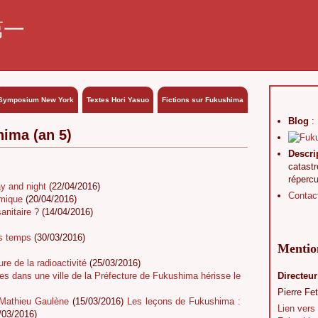
第一
Symposium New York
Textes Hori Yasuo
Fictions sur Fukushima
Blog
:
hima (an 5)
Descri
catast
réperc
y and night
(22/04/2016)
Contac
omique
(20/04/2016)
anitaire ?
(14/04/2016)
es temps
(30/03/2016)
Mention
e de la radioactivité
(25/03/2016)
es dans une ville de la Préfecture de Fukushima hérisse le
Directeur
Pierre Fet
c Mathieu Gaulène
(15/03/2016)
Les leçons de Fukushima :
Lien vers
/03/2016)