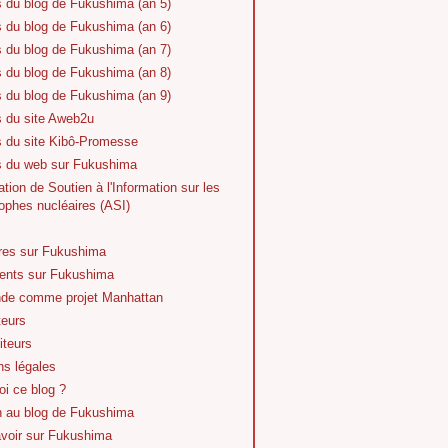
s du blog de Fukushima (an 5)
s du blog de Fukushima (an 6)
s du blog de Fukushima (an 7)
s du blog de Fukushima (an 8)
s du blog de Fukushima (an 9)
s du site Aweb2u
s du site Kibô-Promesse
es du web sur Fukushima
tion de Soutien à l'Information sur les
ophes nucléaires (ASI)
vres sur Fukushima
nts sur Fukushima
de comme projet Manhattan
teurs
iteurs
ns légales
i ce blog ?
n au blog de Fukushima
avoir sur Fukushima