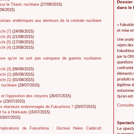
Dossier 
ur le Titanic nucléaire
(27/09/2015)
dans le 
09/2015)
ponais endémiques aux alentours de la centrale nucléaire
« Fukushim
et mise en
chi (7)
(24/08/2015)
chi (6)
(21/08/2015)
Une analy
chi (5)
(17/08/2015)
rejets des
chi (4)
(13/08/2015)
Fukushima 
par la CR
uve qu’on ne sort pas vainqueur de guerres nucléaires
questions 
confronté 
chi (3)
(09/08/2015)
éléments r
chi (2)
(05/08/2015)
produits i
chi (1)
(01/08/2015)
 nucléaire
(29/07/2015)
légitime d
notamment
 et l'opposition des citoyens
(26/07/2015)
Qu’en est-
ce
(23/07/2015)
Consulter
es réacteurs endommagés de Fukushima ?
(20/07/2015)
 fui à Hokkaido
(15/07/2015)
03/07/2015)
Spectacl
 implications de Fukushima : Docteur Helen Caldicott
Le spect
in progres