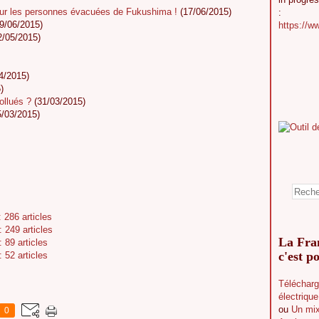
our les personnes évacuées de Fukushima !
(17/06/2015)
:
9/06/2015)
https://w
/05/2015)
4/2015)
)
ollués ?
(31/03/2015)
/03/2015)
 286 articles
 249 articles
La Fran
 89 articles
c'est po
 52 articles
Télécharg
électriqu
ou
Un mix
0