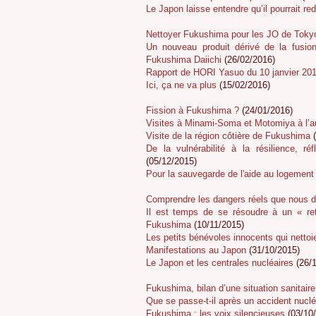
Le Japon laisse entendre qu’il pourrait re
Nettoyer Fukushima pour les JO de Toky
Un nouveau produit dérivé de la fusio
Fukushima Daiichi
(26/02/2016)
Rapport de HORI Yasuo du 10 janvier 20
Ici, ça ne va plus
(15/02/2016)
Fission à Fukushima ?
(24/01/2016)
Visites à Minami-Soma et Motomiya à l’
Visite de la région côtière de Fukushima
(
De la vulnérabilité à la résilience, r
(05/12/2015)
Pour la sauvegarde de l'aide au logemen
Comprendre les dangers réels que nous 
Il est temps de se résoudre à un « ret
Fukushima
(10/11/2015)
Les petits bénévoles innocents qui nettoie
Manifestations au Japon
(31/10/2015)
Le Japon et les centrales nucléaires
(26/1
Fukushima, bilan d’une situation sanitaire
Que se passe-t-il après un accident nuclé
Fukushima : les voix silencieuses
(03/10