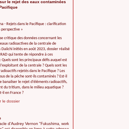
sur le rejet des eaux contaminées
Pacifique
a - Rejets dans le Pacifique : clarification
 perspective »
se critique des données concernant les
 eaux radioactives de la centrale de
Daiichi initiés en août 2023, dossier réalisé
IIRAD qui tente de répondre à ces
: Quels sont les principaux défis auquel est
l’exploitant de la centrale ? Quels sont les
adioactifs rejetés dans le Pacifique ? Les
ssus de la pêche sont-ils contaminés ? Est-il
e banaliser le rejet d’éléments radioactifs,
 du tritium, dans le milieu aquatique ?
t-il en France ?
 le dossier
e
acle d'Audrey Vernon
"Fukushima, work
s" est disponible en ligne à cette adresse