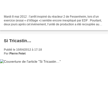
Mardi 8 mai 2012 : l’arrêt inopiné du réacteur 2 de Fessenheim, lors d’un
exercice (essai « d’ilôtage ») semble encore inexpliqué par EDF . Pourtant,
deux jours après cet évènement, l’unité de production a été recouplée au
réseau électrique national....
Si Tricastin…
Publié le 10/04/2012 à 17:18
Par
Pierre Fetet