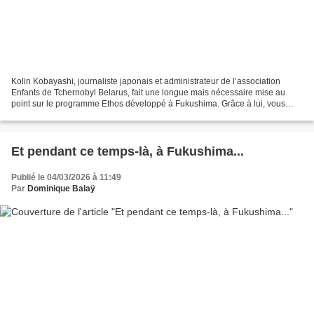
Kolin Kobayashi, journaliste japonais et administrateur de l’association
Enfants de Tchernobyl Belarus, fait une longue mais nécessaire mise au
point sur le programme Ethos développé à Fukushima. Grâce à lui, vous
saurez tout sur la maniè re de procé...
Et pendant ce temps-là, à Fukushima...
Publié le 04/03/2026 à 11:49
Par
Dominique Balaÿ