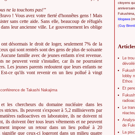
citoyens qu
anniversair
us ne la touchons pas!”
Fukushima,
Bravo ! Vous avez votre fierté d'honnêtes gens ! Mais
Idogawa
(ma
sister sans cette aide. Sans elle, beaucoup de réfugiés
(
Guy Biren
r dans leur ancienne ville. Le gouvernement les oblige
 ont désormais le droit de loger, seulement 7% de la
Article
ceux qui sont rentrés sont des gens de plus de soixante
 Aucune famille avec de jeunes enfants n'est revenue.
Le trou
s ne peuvent venir s'installer, car ils ne pourraient
dévoilé
rs. Les jeunes parents redoutent que leurs enfants ne
Fukush
 Est-ce qu'ils vont revenir en un lieu pollué à vingt
lobby n
Ethos
Et pen
Fukushi
radioac
 et les chercheurs du domaine nucléaire dans les
Le tran
s strictes. Ils peuvent s'exposer à 5,2 millisieverts par
réacte
 matières radioactives en laboratoire, ils ne doivent ni
Analys
nt, ils doivent ôter tous leurs vêtements et ne peuvent
de Fuk
ement impose un retour dans un lieu pollué à 20
La pisc
la signifie que ceux-ci logeront dans un milieu quatre