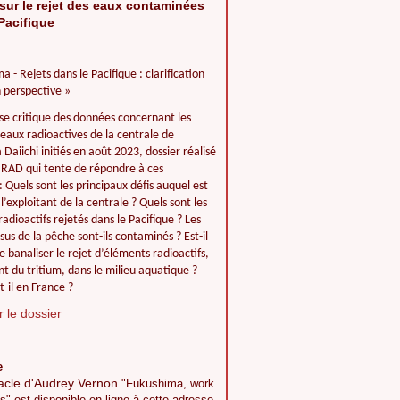
sur le rejet des eaux contaminées
Pacifique
a - Rejets dans le Pacifique : clarification
 perspective »
se critique des données concernant les
 eaux radioactives de la centrale de
Daiichi initiés en août 2023, dossier réalisé
IIRAD qui tente de répondre à ces
: Quels sont les principaux défis auquel est
l’exploitant de la centrale ? Quels sont les
adioactifs rejetés dans le Pacifique ? Les
ssus de la pêche sont-ils contaminés ? Est-il
e banaliser le rejet d’éléments radioactifs,
 du tritium, dans le milieu aquatique ?
t-il en France ?
 le dossier
e
acle d'Audrey Vernon
"Fukushima, work
s" est disponible en ligne à cette adresse