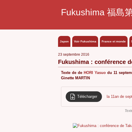
Fukushima 福島
Japon
Voir Fukushima
France et monde
23 septembre 2016
Fukushima : conférence d
Texte de de
HORI Yasuo
du 11 septemb
Ginette MARTIN
Télécharger
la 11an de se
Text