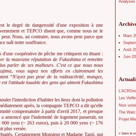
Analyses 
Archiv
est le degré de dangerosité d'une exposition à une
 gouvernement et TEPCO disent que, comme nous ne le
Mars 
 peur. Nous, au contraire, nous avons peur parce que
ce naît notre souffrance.
Septe
Août 2
s d'une coopérative de pêche me critiquent en disant :
Juin 2
cer la mauvaise réputation de Fukushima et remettre
plus parler de ses malheurs. C'est ce que nous nous
ajima, vous sapez nos efforts en claironnant les
utent “
N'ayez pas peur de la radioactivité, mangez,
Actual
le est l'attitude louable des gens qui aiment Fukushima
L'ACROni
Les Veill
uler l'interdiction d'habiter les lieux dont la pollution
Nos voisi
 Immédiatement après, la compagnie TEPCO a dit qu'elle
emnité compensatoire à partir d'avril 2017, et presque
The Watc
 a annoncé que l'indemnité de logement passerait, en
Projet Mi
 000 yens (~ 263 euros), puis à 20 000 yens (~ 176
.
it plus versée.
« Sans le w
 réfugiés. Certainement Monsieur et Madame Tanji, qui