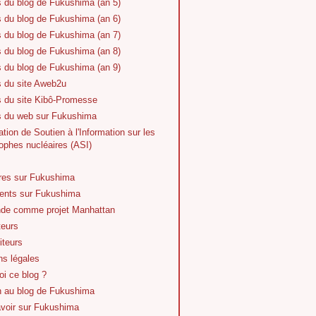
s du blog de Fukushima (an 5)
s du blog de Fukushima (an 6)
s du blog de Fukushima (an 7)
s du blog de Fukushima (an 8)
s du blog de Fukushima (an 9)
s du site Aweb2u
s du site Kibô-Promesse
es du web sur Fukushima
tion de Soutien à l'Information sur les
ophes nucléaires (ASI)
vres sur Fukushima
nts sur Fukushima
de comme projet Manhattan
teurs
iteurs
ns légales
i ce blog ?
n au blog de Fukushima
avoir sur Fukushima