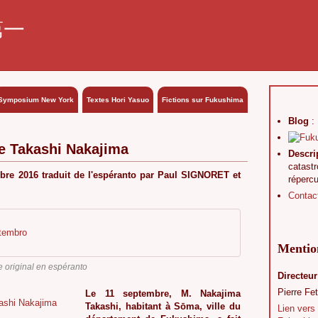
第一
Symposium New York
Textes Hori Yasuo
Fictions sur Fukushima
Blog
:
e Takashi Nakajima
Descri
catast
re 2016 traduit de l'espéranto par Paul SIGNORET et
réperc
Contac
ptembro
Mention
e original en espéranto
Directeur
Pierre Fet
Le 11 septembre, M. Nakajima
Takashi, habitant à Sōma, ville du
Lien vers