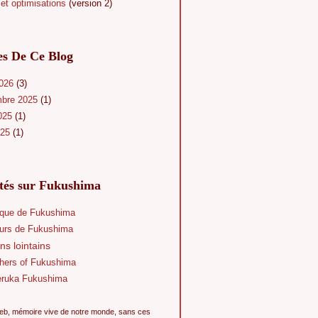
et optimisations
(version 2)
es De Ce Blog
2026
(3)
mbre 2025
(1)
025
(1)
025
(1)
ités sur Fukushima
que de Fukushima
eurs de Fukushima
ns lointains
hers of Fukushima
eruka Fukushima
eb, mémoire vive de notre monde, sans ces