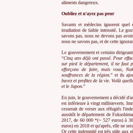
aliments dangereux.
Oubliez et n'ayez pas peur
Savants et médecins ignorent quel 
irradiation de faible intensité. Le
savons pas, nous ne devons pas avoir
nous ne savons pas, et de cette ignoran
Le gouvernement et certains dirigeant
“
Cinq ans déjà ont passé. Pour effa
sur pied le département, il ne faut 
efforçons de faire, mais vous, Nak
souffrances de la région.
” et ils ajo
buvez et profitez de la vie. Voilà quel
et le Japon.
”
En juin, le gouvernement a décidé d'ann
est inférieure à vingt millisieverts.
cesserait de verser aux réfugiés l'ind
aussitôt le département de Fukushima
2017, de 60 000 *(~ 527 euros) à 30
euros) en 2018 et qu'après, elle ne sera
Or cette indemnité est très utile aux