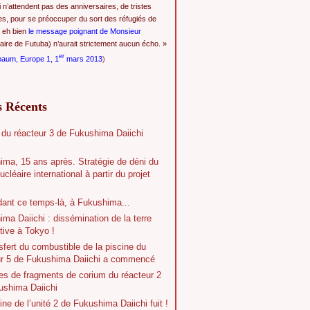
i n’attendent pas des anniversaires, de tristes
es, pour se préoccuper du sort des réfugiés de
 eh bien
le message poignant de Monsieur
ire de Futuba) n’aurait strictement aucun écho. »
er
baum, Europe 1, 1
mars 2013
)
s Récents
 du réacteur 3 de Fukushima Daiichi
ima, 15 ans après. Stratégie de déni du
ucléaire international à partir du projet
dant ce temps-là, à Fukushima...
ma Daiichi : dissémination de la terre
tive à Tokyo !
sfert du combustible de la piscine du
ur 5 de Fukushima Daiichi a commencé
es de fragments de corium du réacteur 2
ushima Daiichi
ine de l’unité 2 de Fukushima Daiichi fuit !