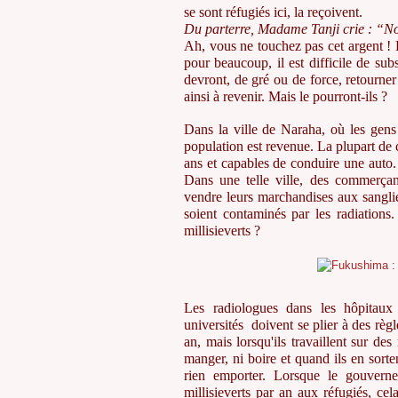
se sont réfugiés ici, la reçoivent.
Du parterre, Madame Tanji crie : “No
Ah, vous ne touchez pas cet argent ! 
pour beaucoup, il est difficile de sub
devront, de gré ou de force, retourne
ainsi à revenir. Mais le pourront-ils ?
Dans la ville de Naraha, où les gens
population est revenue. La plupart de 
ans et capables de conduire une auto.
Dans une telle ville, des commerçant
vendre leurs marchandises aux sanglie
soient contaminés par les radiations.
millisieverts ?
Les radiologues dans les hôpitaux
universités doivent se plier à des règle
an, mais lorsqu'ils travaillent sur des
manger, ni boire et quand ils en sorte
rien emporter. Lorsque le gouvern
millisieverts par an aux réfugiés, ce