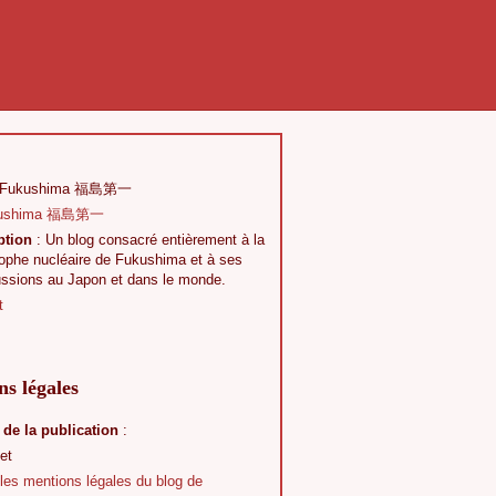
 Fukushima 福島第一
ption
: Un blog consacré entièrement à la
rophe nucléaire de Fukushima et à ses
ussions au Japon et dans le monde.
t
s légales
 de la publication
:
et
 les mentions légales du blog de