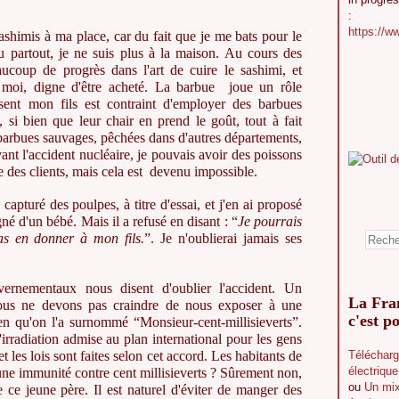
:
https://w
sashimis à ma place, car du fait que je me bats pour le
u partout, je ne suis plus à la maison. Au cours des
eaucoup de progrès dans l'art de cuire le sashimi, et
s moi, digne d'être acheté. La barbue joue un rôle
sent mon fils est contraint d'employer des barbues
, si bien que leur chair en prend le goût, tout à fait
s barbues sauvages, pêchées dans d'autres départements,
vant l'accident nucléaire, je pouvais avoir des poissons
 des clients, mais cela est devenu impossible.
capturé des poulpes, à titre d'essai, et j'en ai proposé
 d'un bébé. Mais il a refusé en disant : “
Je pourrais
s en donner à mon fils.
”. Je n'oublierai jamais ses
uvernementaux nous disent d'oublier l'accident. Un
La Fran
ous ne devons pas craindre de nous exposer à une
c'est po
bien qu'on l'a surnommé “Monsieur-cent-millisieverts”.
irradiation admise au plan international pour les gens
et les lois sont faites selon cet accord. Les habitants de
Télécharg
électriqu
une immunité contre cent millisieverts ? Sûrement non,
ou
Un mix
 ce jeune père. Il est naturel d'éviter de manger des