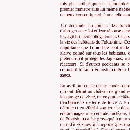
fois plus pollué que ces laboratoire
premier ministre aille lui-même habite
ne peux consentir, moi, à une telle cont
J'ai demandé un jour à des fonctio
d'abroger cette loi et leur réponse a 
loi, agit lui-même illégalement. Cela
la vie des habitants de Fukushima. Ce
importante que la mort de cent mill
glaive pointé sur tous les habitants
prétend qu'il protège les Japonais, m
réacteurs. Si d'autres accidents se 
comme il le fait à Fukushima. Pour l
sages.
En avril ont eu lieu cette année, da
qui ont détruit un château de grand 
le courage de vivre, en voyant le châ
tremblements de terre de force 7. En
détruite et en 2004 à son tour le dép
endommagea une centrale nucléaire. 
de Fukushima a été provoqué par un s
un nid à séismes, à n'importe quel mo
aussi “imprévisibles”. C'est pourquoi