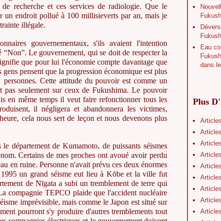
s de recherche et ces services de radiologie. Que le
Nouvell
r un endroit pollué à 100 millisieverts par an, mais je
Fukushi
rainte illégale.
Déverse
Fukush
nnaires gouvernementaux, s'ils avaient l'intention
Eau con
été “Non”. Le gouvernement, qui se doit de respecter la
Fukushi
 signifie que pour lui l'économie compte davantage que
dans le
s gens pensent que la progression économique est plus
e personnes. Cette attitude du pouvoir est comme un
, et pas seulement sur ceux de Fukushima. Le pouvoir
ais en même temps il veut faire refonctionner tous les
Plus D'
produisent, il négligera et abandonnera les victimes,
'heure, cela nous sert de leçon et nous devenons plus
Article
Article
Article
ns le département de Kumamoto, de puissants séismes
Article
renom. Certains de mes proches ont avoué avoir perdu
teau en ruine. Personne n'avait prévu ces deux énormes
Article
 1995 un grand séisme eut lieu à Kōbe et la ville fut
Article
artement de Nīgata a subi un tremblement de terre qui
Article
La compagnie TEPCO plaide que l'accident nucléaire
Article
éisme imprévisible, mais comme le Japon est situé sur
ment pourront s'y produire d'autres tremblements tout
Article
 les compagnies électriques et le gouvernement doivent