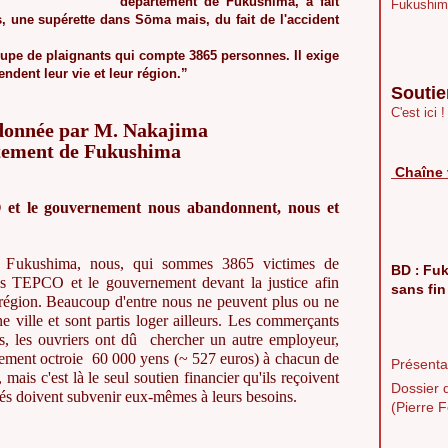
département de Fukushima, a fait
Fukushim
s, une supérette dans Sōma mais, du fait de l'accident
roupe de plaignants qui compte 3865 personnes. Il exige
dent leur vie et leur région.”
Soutie
C'est ici !
donnée par M. Nakajima
tement de Fukushima
Chaîne 
O
et le gouvernement nous abandonnent, nous et
e Fukushima, nous, qui sommes 3865 victimes de
BD
Fuk
:
ons TEPCO et le gouvernement devant la justice afin
sans fin
e région. Beaucoup d'entre nous ne peuvent plus ou ne
e ville et sont partis loger ailleurs. Les commerçants
s, les ouvriers ont dû chercher un autre employeur,
artement octroie 60 000 yens (~ 527 euros) à chacun de
Présentat
 mais c'est là le seul soutien financier qu'ils reçoivent
Dossier 
iés doivent subvenir eux-mêmes à leurs besoins.
(Pierre F