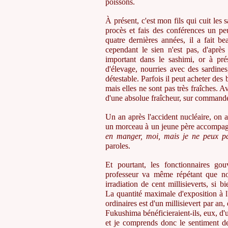
poissons.
À présent, c'est mon fils qui cuit les 
procès et fais des conférences un pe
quatre dernières années, il a fait b
cependant le sien n'est pas, d'aprè
important dans le sashimi, or à pré
d'élevage, nourries avec des sardines
détestable. Parfois il peut acheter de
mais elles ne sont pas très fraîches. A
d'une absolue fraîcheur, sur commande
Un an après l'accident nucléaire, on a 
un morceau à un jeune père accompagné
en manger, moi, mais je ne peux pa
paroles.
Et pourtant, les fonctionnaires go
professeur va même répétant que n
irradiation de cent millisieverts, si 
La quantité maximale d'exposition à l'
ordinaires est d'un millisievert par an, 
Fukushima bénéficieraient-ils, eux, d'
et je comprends donc le sentiment de