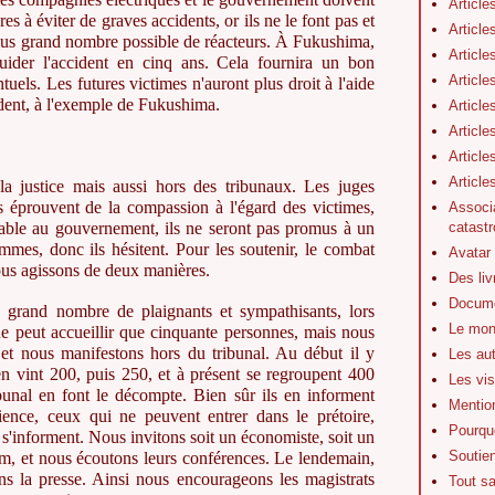
Article
 à éviter de graves accidents, or ils ne le font pas et
Article
 plus grand nombre possible de réacteurs. À Fukushima,
Article
quider l'accident en cinq ans. Cela fournira un bon
Article
uels. Les futures victimes n'auront plus droit à l'aide
dent, à l'exemple de Fukushima.
Article
Article
Article
Articl
 justice mais aussi hors des tribunaux. Les juges
ls éprouvent de la compassion à l'égard des victimes,
Associa
catastr
orable au gouvernement, ils ne seront pas promus à un
mmes, donc ils hésitent. Pour les soutenir, le combat
Avatar
us agissons de deux manières.
Des li
Docume
 grand nombre de plaignants et sympathisants, lors
Le mon
ne peut accueillir que cinquante personnes, mais nous
t nous manifestons hors du tribunal. Au début il y
Les au
en vint 200, puis 250, et à présent se regroupent 400
Les vis
bunal en font le décompte. Bien sûr ils en informent
Mentio
dience, ceux qui ne peuvent entrer dans le prétoire,
Pourquo
 s'informent. Nous invitons soit un économiste, soit un
Soutie
om, et nous écoutons leurs conférences. Le lendemain,
s la presse. Ainsi nous encourageons les magistrats
Tout s