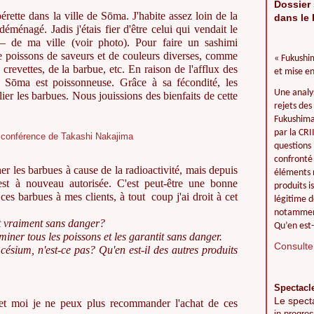
Dossier 
érette dans la ville de Sōma. J'habite assez loin de la
dans le 
déménagé. Jadis j'étais fier d'être celui qui vendait le
–
de ma ville (voir photo). Pour faire un sashimi
de poissons de saveurs et de couleurs diverses, comme
« Fukushim
revettes, de la barbue, etc. En raison de l'afflux des
et mise en
ōma est poissonneuse. Grâce à sa fécondité, les
Une analy
ier les barbues. Nous jouissions des bienfaits de cette
rejets des
Fukushima 
par la CR
questions 
confronté 
r les barbues à cause de la radioactivité, mais depuis
éléments r
est à nouveau autorisée. C'est peut-être une bonne
produits i
s barbues à mes clients, à tout coup j'ai droit à cet
légitime d
notamment
t vraiment sans danger?
Qu’en est-
miner tous les poissons et les garantit sans danger.
Consulter
ésium, n'est-ce pas? Qu'en est-il des autres produits
Spectacl
Le spect
 et moi je ne peux plus recommander l'achat de ces
in progres