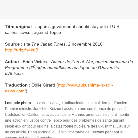
Titre original
: Japan’s government should stay out of U.S.
sailors’ lawsuit against Tepco
Source
: site
The Japan Times
, 2 novembre 2016
http://urlz.fr/4kuB
Auteur
: Brian Victoria.
Auteur de Zen at War, ancien directeur du
Programme d’Études bouddhistes au Japon de l’Université
d’Antioch.
Traduction
: Odile Girard (
http://www.fukushima-is-still-
news.com/
)
Lédende photo
:
La voix du village antinucléaire : en mai dernier, l'ancien
Premier ministre Junichiro Koizumi assiste à une conférence de presse à
Carlsbad, en Californie, avec d'anciens Marines américains qui ont intenté
une action en justice contre Tepco pour des problèmes de santé qui ont
selon eux ont pour origine la catastrophe nucléaire de Fukushima. L'auteur
de cet article, Brian Victoria, qui était l’interprète de Koizumi pendant le