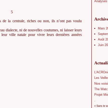
Analyses 
5
Archiv
ès de la centrale, riches ou non, ils n’ont pas voulu
Mars 
au dialecte, ni de nouvelles coutumes, ni laisser leurs
Septe
s leur ville natale pour vivre leurs dernières années
Août 2
Juin 2
Actual
L'ACROni
Les Veill
Nos voisi
The Watc
Projet Mi
.
« Sans le w