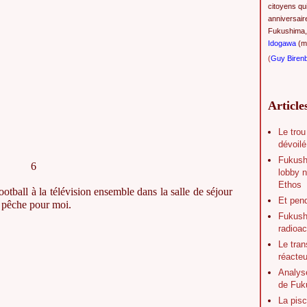
citoyens qu
anniversair
Fukushima,
Idogawa
(ma
(
Guy Biren
Article
Le trou
dévoilé
Fukush
6
lobby n
Ethos
tball à la télévision ensemble dans la salle de séjour
Et pen
 pêche pour moi.
Fukushi
radioac
Le tran
réacte
Analys
de Fuk
La pisc