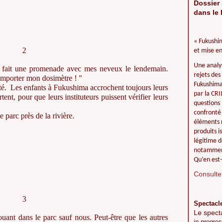
Dossier 
dans le 
« Fukushim
2
et mise en
Une analy
ai fait une promenade avec mes neveux le lendemain.
rejets des
’emporter mon dosimètre ! "
Fukushima 
orté. Les enfants à Fukushima accrochent toujours leurs
par la CR
ent, pour que leurs instituteurs puissent vérifier leurs
questions 
confronté 
parc près de la rivière.
éléments r
produits i
légitime d
notamment
Qu’en est-
Consulter
3
Spectacl
Le spect
ouant dans le parc sauf nous. Peut-être que les autres
in progres