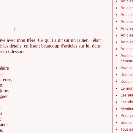
Article
Article
Article
Article
Article
7
Article
ive avec mon frère. Ce qu'il a dit sur un laitier était
Article
es détails, en lisant beaucoup d'articles sur lui dans
Articl
est ci-dessous.
Associa
catastr
Avatar
léaire
ne
Des li
eureuse,
Docume
et
Le mon
jours.
Les au
agner
Les vis
u
Mentio
la
Pourquo
e
Soutie
siers
Tout s
le.