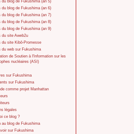
s du blog de Fukushima (an 5)
s du blog de Fukushima (an 6)
s du blog de Fukushima (an 7)
s du blog de Fukushima (an 8)
s du blog de Fukushima (an 9)
s du site Aweb2u
s du site Kibô-Promesse
es du web sur Fukushima
tion de Soutien à l'Information sur les
ophes nucléaires (ASI)
vres sur Fukushima
nts sur Fukushima
de comme projet Manhattan
teurs
iteurs
ns légales
i ce blog ?
n au blog de Fukushima
avoir sur Fukushima