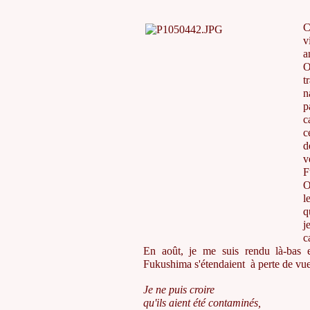
C
v
a
O
t
n
p
c
c
d
v
F
O
l
q
j
c
En août, je me suis rendu là-bas 
Fukushima s'étendaient à perte de vue
Je ne puis croire
qu'ils aient été contaminés,