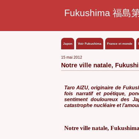
Fukushima 福島
Japon
Voir Fukushima
France et monde
15 mai 2012
Notre ville natale, Fukush
Taro AIZU, originaire de Fukushi
fois narratif et poétique, po
sentiment douloureux des Jap
catastrophe nucléaire et l’amour
Notre ville
natale
, Fukushim