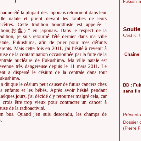
1
Fukushim
haque été la plupart des Japonais retournent dans leur
ille natale et prient devant les tombes de leurs
ncêtres. Cette tradition bouddhiste est appelée "
Soutie
bon(お盆) " en japonais. Dans le respect de la
C'est ici !
radition, je suis retourné l'été dernier dans ma ville
atale, Fukushima, afin de prier pour mes défunts
arents. Mais cette fois en 2011, j'ai hésité à revenir à
ause de la contamination occasionnée par la fuite de la
Chaîne 
entrale nucléaire de Fukushima. Ma ville natale est
evenue très dangereuse depuis le 11 mars 2011. Le
ent a dispersé le césium de la centrale dans tout
ukushima.
n dit que le césium peut causer de futurs cancers chez
BD
Fuk
:
es enfants et les bébés. Après avoir hésité pendant
sans fin
uelques jours, j'ai décidé d'y retourner malgré cela, car
e crois être trop vieux pour contracter un cancer à
ause de la radioactivité.
en bus. Quand j'en suis descendu, les champs de
Présentat
.
Dossier 
(Pierre F