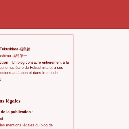
 Fukushima 福島第一
ption
: Un blog consacré entièrement à la
rophe nucléaire de Fukushima et à ses
ussions au Japon et dans le monde.
t
s légales
 de la publication
:
et
 les mentions légales du blog de