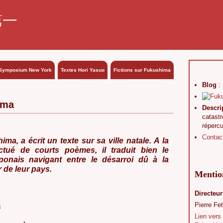
第一
Symposium New York
Textes Hori Yasuo
Fictions sur Fukushima
Blog
:
ima
Descri
catast
réperc
Contac
ma, a écrit un texte sur sa ville natale.
A la
nctué de courts poèmes, il traduit bien le
onais navigant entre le désarroi dû à la
 de leur pays.
Mention
Directeur
a
Pierre Fet
Lien vers