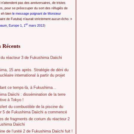
i n’attendent pas des anniversaires, de tristes
es, pour se préoccuper du sort des réfugiés de
 eh bien
le message poignant de Monsieur
ire de Futuba) n’aurait strictement aucun écho. »
er
baum, Europe 1, 1
mars 2013
)
s Récents
 du réacteur 3 de Fukushima Daiichi
ima, 15 ans après. Stratégie de déni du
ucléaire international à partir du projet
dant ce temps-là, à Fukushima...
ma Daiichi : dissémination de la terre
tive à Tokyo !
sfert du combustible de la piscine du
ur 5 de Fukushima Daiichi a commencé
es de fragments de corium du réacteur 2
ushima Daiichi
ine de l’unité 2 de Fukushima Daiichi fuit !