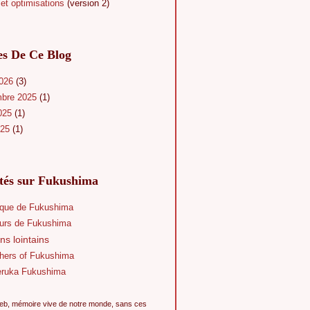
et optimisations
(version 2)
es De Ce Blog
2026
(3)
mbre 2025
(1)
025
(1)
025
(1)
ités sur Fukushima
que de Fukushima
eurs de Fukushima
ns lointains
hers of Fukushima
eruka Fukushima
eb, mémoire vive de notre monde, sans ces