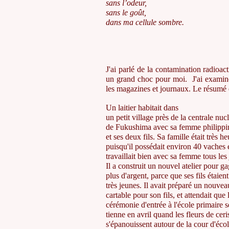
sans l’odeur,
sans le goût,
dans ma cellule sombre.
J'ai parlé de la contamination radioact
un grand choc pour moi. J'ai examiné l
les magazines et journaux. Le résumé 
Un laitier habitait dans
un petit village près de la centrale nuc
de Fukushima avec sa femme philippi
et ses deux fils. Sa famille était très h
puisqu'il possédait environ 40 vaches 
travaillait bien avec sa femme tous les 
Il a construit un nouvel atelier pour g
plus d'argent, parce que ses fils étaient
très jeunes. Il avait préparé un nouvea
cartable pour son fils, et attendait que 
cérémonie d'entrée à l'école primaire s
tienne en avril quand les fleurs de ceri
s'épanouissent autour de la cour d'éco