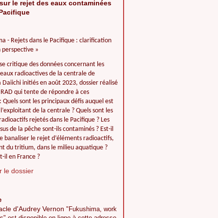
sur le rejet des eaux contaminées
Pacifique
a - Rejets dans le Pacifique : clarification
 perspective »
se critique des données concernant les
 eaux radioactives de la centrale de
Daiichi initiés en août 2023, dossier réalisé
IIRAD qui tente de répondre à ces
: Quels sont les principaux défis auquel est
l’exploitant de la centrale ? Quels sont les
adioactifs rejetés dans le Pacifique ? Les
ssus de la pêche sont-ils contaminés ? Est-il
e banaliser le rejet d’éléments radioactifs,
 du tritium, dans le milieu aquatique ?
t-il en France ?
 le dossier
e
acle d'Audrey Vernon
"Fukushima, work
s" est disponible en ligne à cette adresse