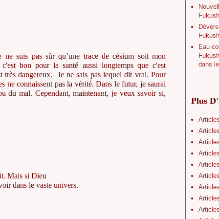
Nouvell
Fukushi
Déverse
Fukush
Eau con
Fukushi
je ne suis pas sûr qu’une trace de césium soit mon
dans le
 c'est bon pour la santé aussi longtemps que c'est
t très dangereux. Je ne sais pas lequel dit vrai. Pour
es ne connaissent pas la vérité. Dans le futur, je saurai
ou du mal. Cependant, maintenant, je veux savoir si,
Plus D'
Article
Article
Article
Article
Article
it. Mais si Dieu
Article
oir dans le vaste univers.
Article
Article
Article