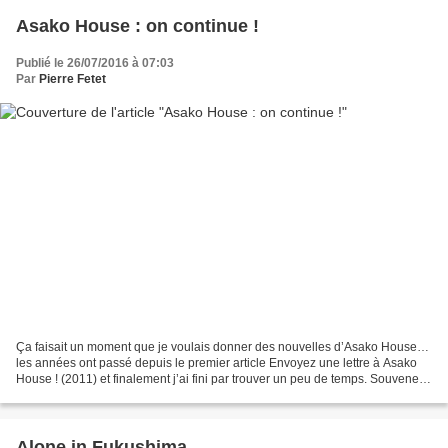
Asako House : on continue !
Publié le 26/07/2016 à 07:03
Par
Pierre Fetet
Ça faisait un moment que je voulais donner des nouvelles d’Asako House…
les années ont passé depuis le premier article Envoyez une lettre à Asako
House ! (2011) et finalement j’ai fini par trouver un peu de temps. Souvenez-
vous, ce petit bout de terre...
Alone in Fukushima