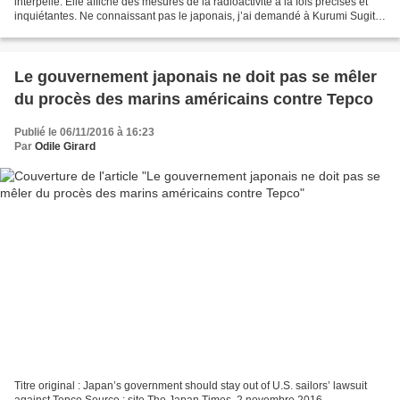
interpellé. Elle affiche des mesures de la radioactivité à la fois précises et
inquiétantes. Ne connaissant pas le japonais, j’ai demandé à Kurumi Sugita,
présidente de l’association...
Le gouvernement japonais ne doit pas se mêler
du procès des marins américains contre Tepco
Publié le 06/11/2016 à 16:23
Par
Odile Girard
Titre original : Japan’s government should stay out of U.S. sailors’ lawsuit
against Tepco Source : site The Japan Times, 2 novembre 2016