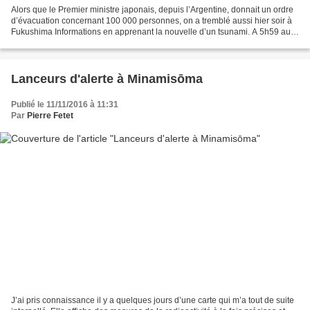
Alors que le Premier ministre japonais, depuis l’Argentine, donnait un ordre
d’évacuation concernant 100 000 personnes, on a tremblé aussi hier soir à
Fukushima Informations en apprenant la nouvelle d’un tsunami. A 5h59 au
Japon et 22h59 en Europe, un...
Lanceurs d'alerte à Minamisōma
Publié le 11/11/2016 à 11:31
Par
Pierre Fetet
J’ai pris connaissance il y a quelques jours d’une carte qui m’a tout de suite