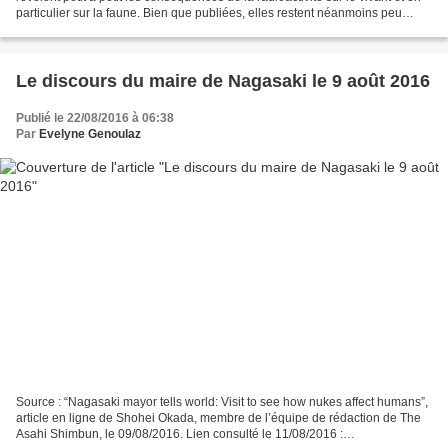
particulier sur la faune. Bien que publiées, elles restent néanmoins peu
diffusées. C’est pourquoi je voudrais...
Le discours du maire de Nagasaki le 9 août 2016
Publié le 22/08/2016 à 06:38
Par
Evelyne Genoulaz
Source : “Nagasaki mayor tells world: Visit to see how nukes affect humans”,
article en ligne de Shohei Okada, membre de l’équipe de rédaction de The
Asahi Shimbun, le 09/08/2016. Lien consulté le 11/08/2016 :