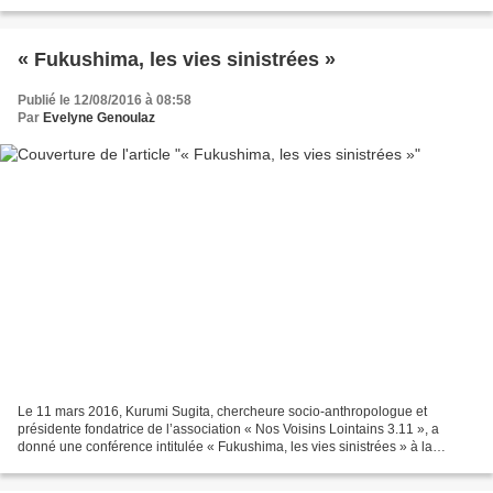
http://www.asahi.com/ajw/articles/AJ201608090041.html...
« Fukushima, les vies sinistrées »
Publié le 12/08/2016 à 08:58
Par
Evelyne Genoulaz
Le 11 mars 2016, Kurumi Sugita, chercheure socio-anthropologue et
présidente fondatrice de l’association « Nos Voisins Lointains 3.11 », a
donné une conférence intitulée « Fukushima, les vies sinistrées » à la
Maison de la Nature et de l’Environnement...