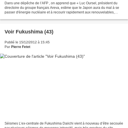
Dans une dépêche de l’AFP , on apprend que « Luc Oursel, président du
directoire du groupe français Areva, estime que le Japon aura du mal à se
passer d'énergie nucléaire et à recourir rapidement aux renouvelables,
malgré l'accident traumatisant de Fukushima...
Voir Fukushima (43)
Publié le 15/12/2012 à 15:45
Par
Pierre Fetet
Séismes L’ex-centrale de Fukushima Daiichi vient à nouveau d’être secouée
par plusieurs séismes de moyenne intensité, mais très proches du site