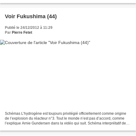
femmes enceintes et les enfants...
Voir Fukushima (44)
Publié le 24/12/2012 à 11:29
Par
Pierre Fetet
Schémas L’hydrogène est toujours privilégié officiellement comme origine
de l’explosion du réacteur n°3. Tout le monde n’est pas d’accord, comme
l’explique Arnie Gundersen dans la vidéo qui suit. Schéma interprétatif de
l’explosion de l’unité 1 Schéma...