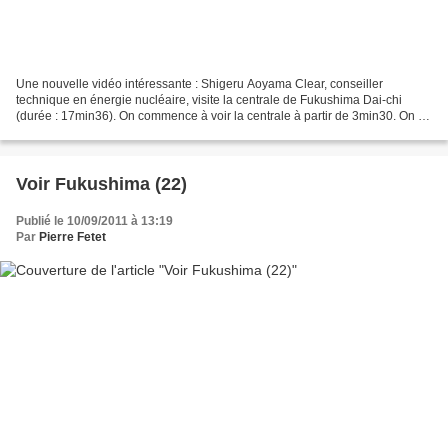
Une nouvelle vidéo intéressante : Shigeru Aoyama Clear, conseiller
technique en énergie nucléaire, visite la centrale de Fukushima Dai-chi
(durée : 17min36). On commence à voir la centrale à partir de 3min30. On se
dirige vers le réacteur n°4. La visite...
Voir Fukushima (22)
Publié le 10/09/2011 à 13:19
Par
Pierre Fetet