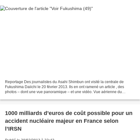
Reportage Des journalistes du Asahi Shimbun ont visité la centrale de
Fukushima Daiichi le 20 février 2013. Ils en ont ramené un article , des
photos ‒ dont une vue panoramique ‒ et une vidéo. Vue aérienne du
bâtiment réacteur n° 4 à droite, et le bâtiment...
1000 milliards d’euros de coût possible pour un
accident nucléaire majeur en France selon
l’IRSN