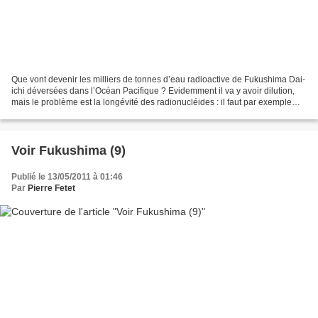
Que vont devenir les milliers de tonnes d’eau radioactive de Fukushima Dai-
ichi déversées dans l’Océan Pacifique ? Evidemment il va y avoir dilution,
mais le problème est la longévité des radionucléides : il faut par exemple
300 ans au césium pour qu’il...
Voir Fukushima (9)
Publié le 13/05/2011 à 01:46
Par
Pierre Fetet