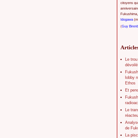
citoyens qu
anniversair
Fukushima,
Idogawa
(ma
(
Guy Biren
Article
Le trou
dévoilé
Fukush
lobby n
Ethos
Et pen
Fukushi
radioac
Le tran
réacte
Analys
de Fuk
La pisc