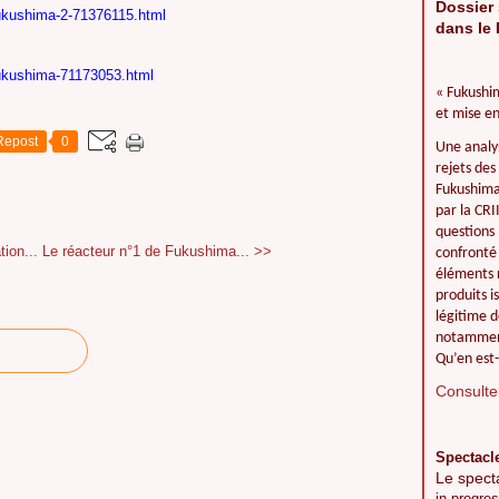
Dossier 
-fukushima-2-71376115.html
dans le 
r-fukushima-71173053.html
« Fukushim
et mise en
Repost
0
Une analy
rejets des
Fukushima 
par la CR
questions 
ion...
Le réacteur n°1 de Fukushima... >>
confronté 
éléments r
produits i
légitime d
notamment
Qu’en est-
Consulter
Spectacl
Le spect
in progres