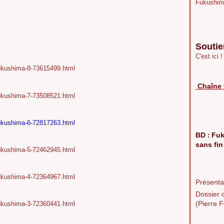
Fukushim
Soutie
C'est ici !
r-fukushima-8-73615499.html
Chaîne 
r-fukushima-7-73508521.html
r-fukushima-6-72817263.html
BD
Fuk
:
sans fin
r-fukushima-5-72462945.html
r-fukushima-4-72364967.html
Présentat
Dossier 
(Pierre F
r-fukushima-3-72360441.html