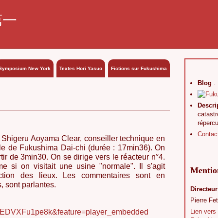
第一
Symposium New York
Textes Hori Yasuo
Fictions sur Fukushima
Blog
:
Descri
catast
réperc
Contac
: Shigeru Aoyama Clear, conseiller technique en
rale de Fukushima Dai-chi (durée : 17min36). On
ir de 3min30. On se dirige vers le réacteur n°4.
e si on visitait une usine "normale". Il s'agit
Mention
ction des lieux. Les commentaires sont en
, sont parlantes.
Directeur
Pierre Fet
v=EDVXFu1pe8k&feature=player_embedded
Lien vers