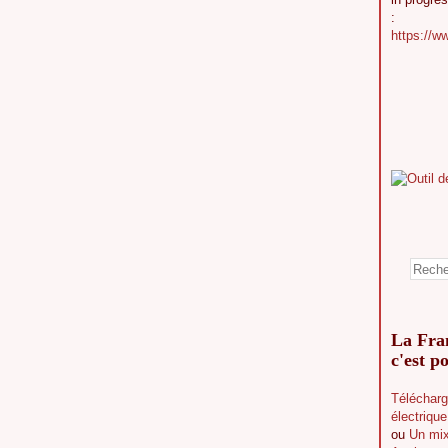
:
https://w
La Fran
c'est po
Télécharg
électriqu
ou
Un mix