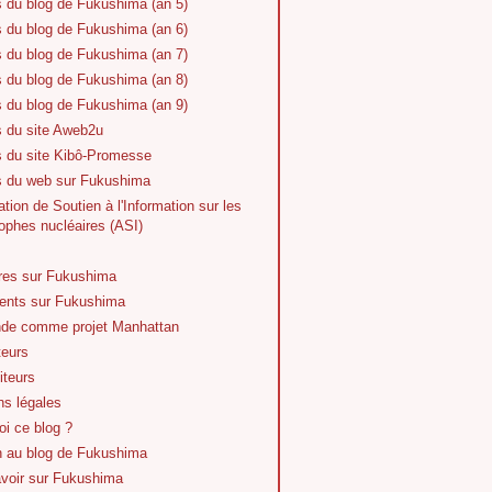
s du blog de Fukushima (an 5)
s du blog de Fukushima (an 6)
s du blog de Fukushima (an 7)
s du blog de Fukushima (an 8)
s du blog de Fukushima (an 9)
s du site Aweb2u
s du site Kibô-Promesse
es du web sur Fukushima
tion de Soutien à l'Information sur les
ophes nucléaires (ASI)
vres sur Fukushima
nts sur Fukushima
de comme projet Manhattan
teurs
iteurs
ns légales
i ce blog ?
n au blog de Fukushima
avoir sur Fukushima