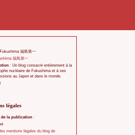
 Fukushima 福島第一
ption
: Un blog consacré entièrement à la
rophe nucléaire de Fukushima et à ses
ussions au Japon et dans le monde.
t
s légales
 de la publication
:
et
 les mentions légales du blog de