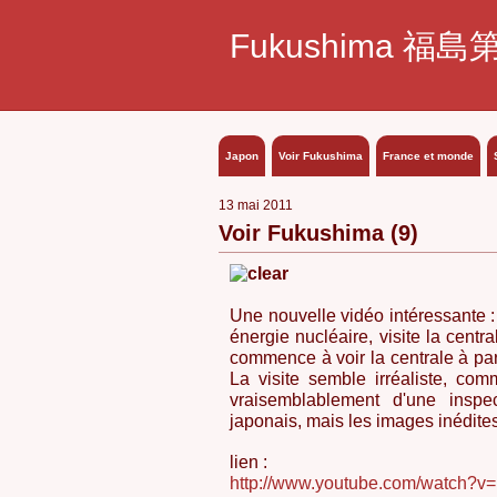
Fukushima 福島
Japon
Voir Fukushima
France et monde
13 mai 2011
Voir Fukushima (9)
Une nouvelle vidéo intéressante 
énergie nucléaire, visite la cent
commence à voir la centrale à part
La visite semble irréaliste, comm
vraisemblablement d'une inspe
japonais, mais les images inédites
lien :
http://www.youtube.com/watch?