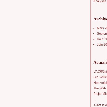
Analyses 
Archiv
Mars 
Septe
Août 2
Juin 2
Actual
L'ACROni
Les Veill
Nos voisi
The Watc
Projet Mi
.
« Sans le w