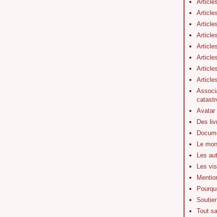
Article
Article
Article
Article
Article
Article
Article
Articl
Associa
catastr
Avatar
Des li
Docume
Le mon
Les au
Les vis
Mentio
Pourquo
Soutie
Tout s