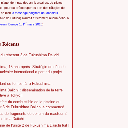
i n’attendent pas des anniversaires, de tristes
es, pour se préoccuper du sort des réfugiés de
 eh bien
le message poignant de Monsieur
ire de Futuba) n’aurait strictement aucun écho. »
er
baum, Europe 1, 1
mars 2013
)
s Récents
 du réacteur 3 de Fukushima Daiichi
ima, 15 ans après. Stratégie de déni du
ucléaire international à partir du projet
dant ce temps-là, à Fukushima...
ma Daiichi : dissémination de la terre
tive à Tokyo !
sfert du combustible de la piscine du
ur 5 de Fukushima Daiichi a commencé
es de fragments de corium du réacteur 2
ushima Daiichi
ine de l’unité 2 de Fukushima Daiichi fuit !