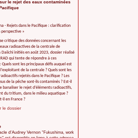
sur le rejet des eaux contaminées
Pacifique
a - Rejets dans le Pacifique : clarification
 perspective »
se critique des données concernant les
 eaux radioactives de la centrale de
Daiichi initiés en août 2023, dossier réalisé
IIRAD qui tente de répondre à ces
: Quels sont les principaux défis auquel est
l’exploitant de la centrale ? Quels sont les
adioactifs rejetés dans le Pacifique ? Les
ssus de la pêche sont-ils contaminés ? Est-il
e banaliser le rejet d’éléments radioactifs,
 du tritium, dans le milieu aquatique ?
t-il en France ?
 le dossier
e
acle d'Audrey Vernon
"Fukushima, work
s" est disponible en ligne à cette adresse