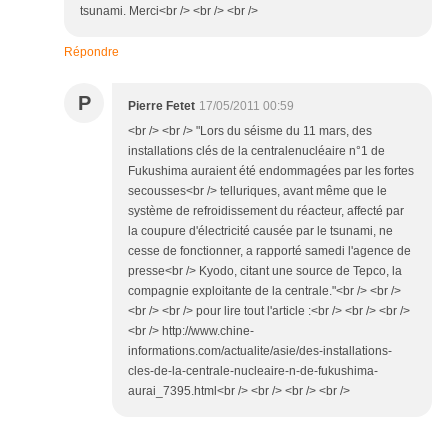
tsunami. Merci<br /> <br /> <br />
Répondre
P
Pierre Fetet
17/05/2011 00:59
<br /> <br /> "Lors du séisme du 11 mars, des
installations clés de la centralenucléaire n°1 de
Fukushima auraient été endommagées par les fortes
secousses<br /> telluriques, avant même que le
système de refroidissement du réacteur, affecté par
la coupure d'électricité causée par le tsunami, ne
cesse de fonctionner, a rapporté samedi l'agence de
presse<br /> Kyodo, citant une source de Tepco, la
compagnie exploitante de la centrale."<br /> <br />
<br /> <br /> pour lire tout l'article :<br /> <br /> <br />
<br /> http://www.chine-
informations.com/actualite/asie/des-installations-
cles-de-la-centrale-nucleaire-n-de-fukushima-
aurai_7395.html<br /> <br /> <br /> <br />