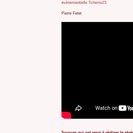
évènementielle Tcherno23
.
Pierre Fetet
Sources qui ont servi à réaliser le sket