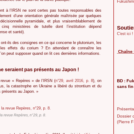
Fukushim
ent à l’IRSN ne sont certes pas toutes responsables des
blement d’une orientation générale maîtrisée par quelques
écisionnelle pyramidale, et plus vraisemblablement de
inq ministères de tutelle dont l’institution dépend
Soutie
ense et santé).
C'est ici !
nt-ils des consignes en ce qui concerne le plutonium, les
 les effets du corium ? En attendant de connaître les
Chaîne 
l’on peut supposer quand on lit ces dernières informations.
 ne seraient pas présents au Japon !
 revue « Repères » de l’IRSN (
n°29, avril 2016, p. 8
), on
BD
Fuk
:
us, la catastrophe en Ukraine a libéré du strontium et du
sans fin
s présents au Japon. »
Présentat
 la revue Repères, n°29, p. 8.
Dossier 
(Pierre F