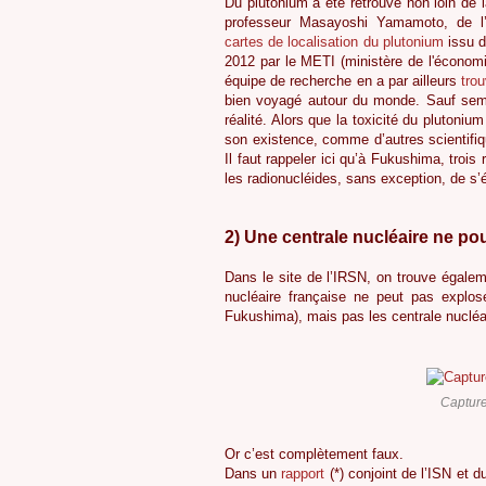
Du plutonium a été retrouvé non loin de 
professeur Masayoshi Yamamoto, de l
cartes de localisation du plutonium
issu d
2012 par le METI (ministère de l'économi
équipe de recherche en a par ailleurs
tro
bien voyagé autour du monde. Sauf semb
réalité. Alors que la toxicité du plutoni
son existence, comme d’autres scientifi
Il faut rappeler ici qu’à Fukushima, troi
les radionucléides, sans exception, de 
2) Une centrale nucléaire ne pou
Dans le site de l’IRSN, on trouve égale
nucléaire française ne peut pas explose
Fukushima), mais pas les centrale nucléai
Capture
Or c’est complètement faux.
Dans un
rapport
(*) conjoint de l’ISN et 