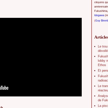
citoyens qu
anniversair
Fukushima,
Idogawa
(ma
(
Guy Biren
Article
Le trou
dévoilé
Fukush
lobby n
Ethos
Et pen
Fukushi
radioac
Le tran
réacte
Analys
de Fuk
La pisc
ch