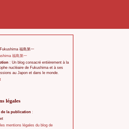
 Fukushima 福島第一
ption
: Un blog consacré entièrement à la
rophe nucléaire de Fukushima et à ses
ussions au Japon et dans le monde.
t
s légales
 de la publication
:
et
 les mentions légales du blog de