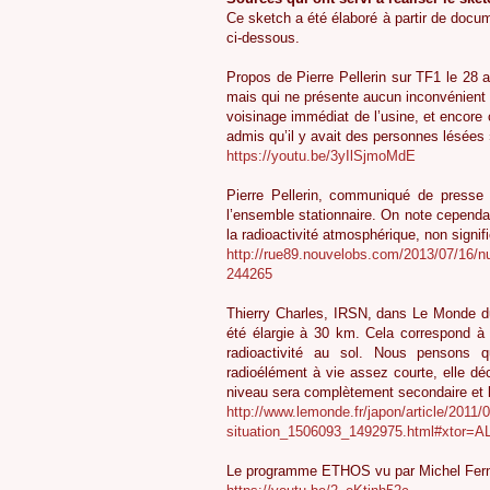
Ce sketch a été élaboré à partir de docum
ci-dessous.
Propos de Pierre Pellerin sur TF1 le 28 av
mais qui ne présente aucun inconvénient su
voisinage immédiat de l’usine, et encore 
admis qu’il y avait des personnes lésées
https://youtu.be/3yIlSjmoMdE
Pierre Pellerin, communiqué de presse
l’ensemble stationnaire. On note cependa
la radioactivité atmosphérique, non signif
http://rue89.nouvelobs.com/2013/07/16/n
244265
Thierry Charles, IRSN, dans Le Monde du
été élargie à 30 km. Cela correspond à 
radioactivité au sol. Nous pensons 
radioélément à vie assez courte, elle dé
niveau sera complètement secondaire et l
http://www.lemonde.fr/japon/article/2011/0
situation_1506093_1492975.html#xtor=A
Le programme ETHOS vu par Michel Fer