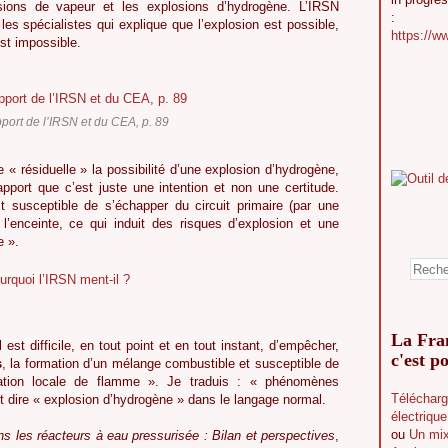
sions de vapeur et les explosions d’hydrogène. L’IRSN
:
es spécialistes qui explique que l’explosion est possible,
https://w
est impossible.
pport de l’IRSN et du CEA, p. 89
e « résiduelle » la possibilité d’une explosion d’hydrogène,
pport que c’est juste une intention et non une certitude.
st susceptible de s’échapper du circuit primaire (par une
l’enceinte, ce qui induit des risques d’explosion et une
e ».
La Fran
 est difficile, en tout point et en tout instant, d’empêcher,
c'est po
s
, la formation d’un mélange combustible et susceptible de
ation locale de flamme ». Je traduis : « phénomènes
Télécharg
t dire « explosion d’hydrogène » dans le langage normal.
électriqu
ou
Un mix
s les réacteurs à eau pressurisée : Bilan et perspectives
,