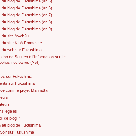
s du blog de Fukushima (an 5)
s du blog de Fukushima (an 6)
s du blog de Fukushima (an 7)
s du blog de Fukushima (an 8)
s du blog de Fukushima (an 9)
s du site Aweb2u
s du site Kibô-Promesse
es du web sur Fukushima
tion de Soutien à l'Information sur les
ophes nucléaires (ASI)
vres sur Fukushima
nts sur Fukushima
de comme projet Manhattan
teurs
iteurs
ns légales
i ce blog ?
n au blog de Fukushima
avoir sur Fukushima