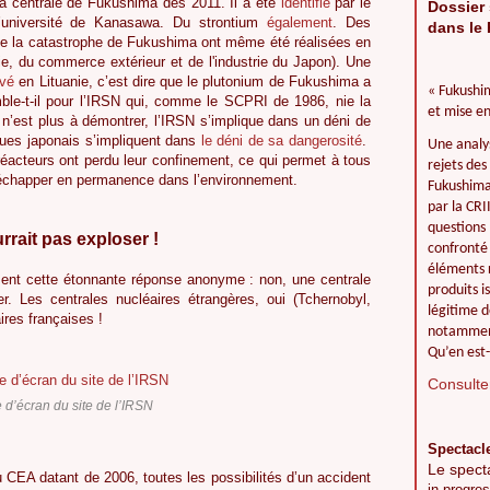
la centrale de Fukushima dès 2011. Il a été
identifié
par le
Dossier 
’université de Kanasawa. Du strontium
également
. Des
dans le 
e la catastrophe de Fukushima ont même été réalisées en
e, du commerce extérieur et de l'industrie du Japon). Une
uvé
en Lituanie, c’est dire que le plutonium de Fukushima a
« Fukushim
le-t-il pour l’IRSN qui, comme le SCPRI de 1986, nie la
et mise en
um n’est plus à démontrer, l’IRSN s’implique dans un déni de
ques japonais s’impliquent dans
le déni de sa dangerosité
.
Une analy
s réacteurs ont perdu leur confinement, ce qui permet à tous
rejets des
s’échapper en permanence dans l’environnement.
Fukushima 
par la CR
questions 
rrait pas exploser !
confronté 
éléments r
ment cette étonnante réponse anonyme : non, une centrale
produits i
r. Les centrales nucléaires étrangères, oui (Tchernobyl,
légitime d
res françaises !
notamment
Qu’en est-
Consulter
 d’écran du site de l’IRSN
Spectacl
Le spect
du CEA datant de 2006, toutes les possibilités d’un accident
in progres