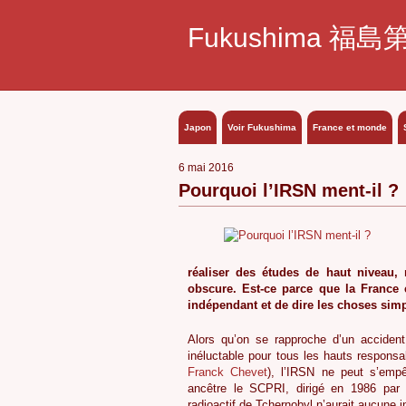
Fukushima 福島
Japon
Voir Fukushima
France et monde
6 mai 2016
Pourquoi l’IRSN ment-il ?
réaliser des études de haut niveau, 
obscure. Est-ce parce que la France e
indépendant et de dire les choses si
Alors qu’on se rapproche d’un accident 
inéluctable pour tous les hauts responsab
Franck Chevet
), l’IRSN ne peut s’emp
ancêtre le SCPRI, dirigé en 1986 par
radioactif de Tchernobyl n’aurait aucune i