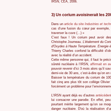
IRSN, CEA, 2006.
3) Un corium avoisinerait les 20
Dans un
article du site
Industries et tech
cas d’une fusion du cœur par exemple, l
traverser la cuve (…) »
C’est faux ! Un corium peut avoir des
Christophe Journeau.
L'étalement du Cori
d'Oxydes à Haute Température. Energie é
Thierry Charles confond la difficulté d’
avec la réalité d’un accident.
Cette même personne qui, il faut le préci
sûreté nucléaire à l’IRSN,
affirmait en av
pouvoir revenir d’ici 3 mois alors qu’il sa
demi-vie de 30 ans, c’est-à-dire qu’on en
Baisser la température du corium de 100
fait cinq ans plus tôt son collège Olivier
forcément un problème pour l’environnem
L’IRSN ayant déjà eu d’autres
antécéden
lui consacrer une parodie. En effet, pe
pourtant mérite largement qu’on se moq
danger nucléaire. D'où la réalisation d