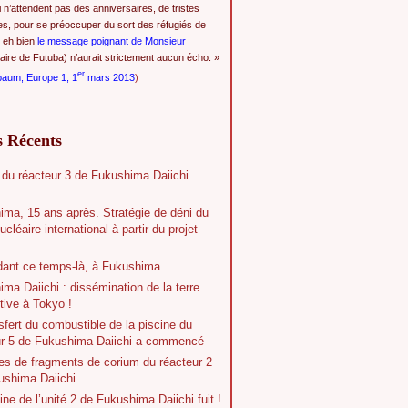
i n’attendent pas des anniversaires, de tristes
es, pour se préoccuper du sort des réfugiés de
 eh bien
le message poignant de Monsieur
ire de Futuba) n’aurait strictement aucun écho. »
er
baum, Europe 1, 1
mars 2013
)
s Récents
 du réacteur 3 de Fukushima Daiichi
ima, 15 ans après. Stratégie de déni du
ucléaire international à partir du projet
dant ce temps-là, à Fukushima...
ma Daiichi : dissémination de la terre
tive à Tokyo !
sfert du combustible de la piscine du
ur 5 de Fukushima Daiichi a commencé
es de fragments de corium du réacteur 2
ushima Daiichi
ine de l’unité 2 de Fukushima Daiichi fuit !