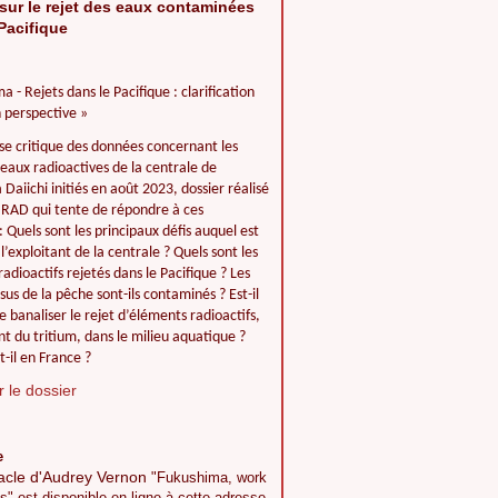
sur le rejet des eaux contaminées
Pacifique
a - Rejets dans le Pacifique : clarification
 perspective »
se critique des données concernant les
 eaux radioactives de la centrale de
Daiichi initiés en août 2023, dossier réalisé
IIRAD qui tente de répondre à ces
: Quels sont les principaux défis auquel est
l’exploitant de la centrale ? Quels sont les
adioactifs rejetés dans le Pacifique ? Les
ssus de la pêche sont-ils contaminés ? Est-il
e banaliser le rejet d’éléments radioactifs,
 du tritium, dans le milieu aquatique ?
t-il en France ?
 le dossier
e
acle d'Audrey Vernon
"Fukushima, work
s" est disponible en ligne à cette adresse