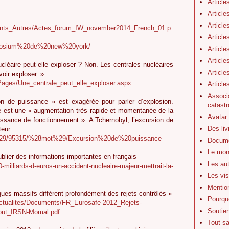
Article
Article
Article
ments_Autres/Actes_forum_IW_november2014_French_01.p
Article
ymposium%20de%20new%20york/
Article
Article
cléaire peut-elle exploser ? Non. Les centrales nucléaires
Article
oir exploser. »
/Pages/Une_centrale_peut_elle_exploser.aspx
Articl
Associa
on de puissance » est exagérée pour parler d’explosion.
catastr
 est une « augmentation très rapide et momentanée de la
Avatar
issance de fonctionnement ». A Tchernobyl, l’excursion de
Des li
teur.
tre%29/95315/%28mot%29/Excursion%20de%20puissance
Docume
Le mon
ublier des informations importantes en français
Les au
-milliards-d-euros-un-accident-nucleaire-majeur-mettrait-la-
Les vis
Mentio
iques massifs diffèrent profondément des rejets contrôlés »
Pourquo
/Actualites/Documents/FR_Eurosafe-2012_Rejets-
Soutie
_Cout_IRSN-Momal.pdf
Tout s