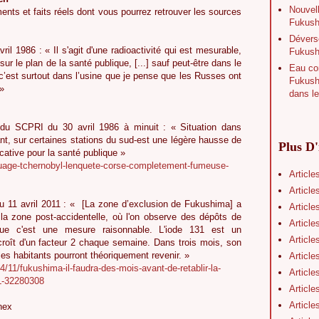
Nouvell
ents et faits réels dont vous pourrez retrouver les sources
Fukushi
Déverse
ril 1986 : « Il s'agit d'une radioactivité qui est mesurable,
Fukush
r le plan de la santé publique, [...] sauf peut-être dans le
Eau con
c’est surtout dans l’usine que je pense que les Russes ont
Fukushi
 »
dans le
 du SCPRI du 30 avril 1986 à minuit : « Situation dans
nt, sur certaines stations du sud-est une légère hausse de
Plus D'
icative pour la santé publique »
uage-tchernobyl-lenquete-corse-completement-fumeuse-
Article
Article
 11 avril 2011 : « [La zone d’exclusion de Fukushima] a
Article
la zone post-accidentelle, où l'on observe des dépôts de
Article
que c'est une mesure raisonnable. L'iode 131 est un
Article
croît d'un facteur 2 chaque semaine. Dans trois mois, son
es habitants pourront théoriquement revenir. »
Article
4/11/fukushima-il-faudra-des-mois-avant-de-retablir-la-
Article
L-32280308
Article
Article
nex