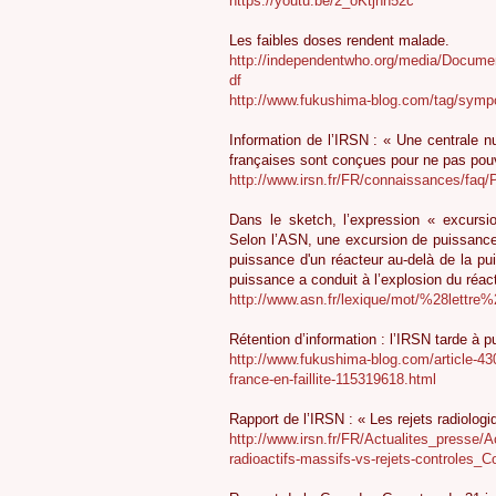
https://youtu.be/2_oKtjnh52c
Les faibles doses rendent malade.
http://independentwho.org/media/Docu
df
http://www.fukushima-blog.com/tag/s
Information de l’IRSN : « Une centrale nu
françaises sont conçues pour ne pas pouv
http://www.irsn.fr/FR/connaissances/faq
Dans le sketch, l’expression « excursi
Selon l’ASN, une excursion de puissance
puissance d'un réacteur au-delà de la pu
puissance a conduit à l’explosion du réac
http://www.asn.fr/lexique/mot/%28let
Rétention d’information : l’IRSN tarde à p
http://www.fukushima-blog.com/article-430
france-en-faillite-115319618.html
Rapport de l’IRSN : « Les rejets radiolog
http://www.irsn.fr/FR/Actualites_presse
radioactifs-massifs-vs-rejets-controles