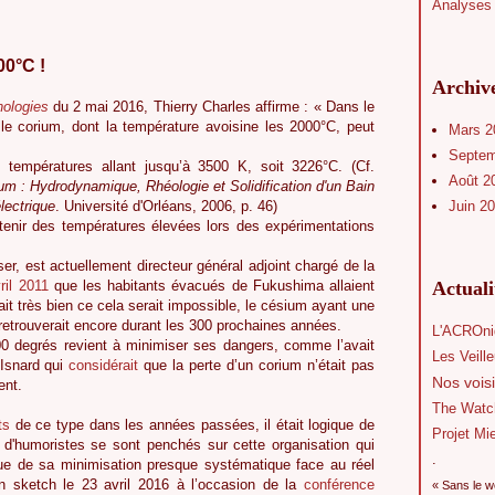
Analyses 
00°C !
Archiv
nologies
du 2 mai 2016, Thierry Charles affirme : « Dans le
e corium, dont la température avoisine les 2000°C, peut
Mars 
Septe
 températures allant jusqu’à 3500 K, soit 3226°C. (Cf.
Août 2
um : Hydrodynamique, Rhéologie et Solidification d'un Bain
lectrique
. Université d'Orléans, 2006, p. 46)
Juin 2
obtenir des températures élevées lors des expérimentations
ser, est actuellement directeur général adjoint chargé de la
ril 2011
que les habitants évacués de Fukushima allaient
Actual
vait très bien ce cela serait impossible, le césium ayant une
 retrouverait encore durant les 300 prochaines années.
L'ACROni
0 degrés revient à minimiser ses dangers, comme l’avait
Les Veill
 Isnard qui
considérait
que la perte d’un corium n’était pas
Nos voisi
ent.
The Watc
ts
de ce type dans les années passées, il était logique de
Projet Mi
u d'humoristes se sont penchés sur cette organisation qui
.
ue de sa minimisation presque systématique face au réel
’un sketch le 23 avril 2016 à l’occasion de la
conférence
« Sans le w