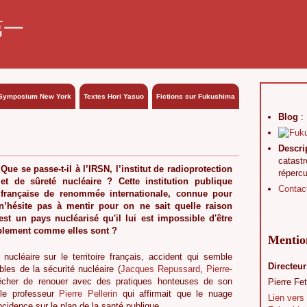
第一
Symposium New York
Textes Hori Yasuo
Fictions sur Fukushima
Blog
:
Descri
catast
Que se passe-t-il à l’IRSN, l’institut de radioprotection
réperc
et de sûreté nucléaire ? Cette institution publique
Contac
française de renommée internationale, connue pour
n’hésite pas à mentir pour on ne sait quelle raison
st un pays nucléarisé qu'il lui est impossible d'être
mplement comme elles sont ?
Mention
nucléaire sur le territoire français, accident qui semble
Directeur
les de la sécurité nucléaire (
Jacques Repussard
,
Pierre-
êcher de renouer avec des pratiques honteuses de son
Pierre Fet
 le professeur
Pierre Pellerin
qui affirmait que le nuage
Lien vers
ncidence sur le plan de la santé publique.