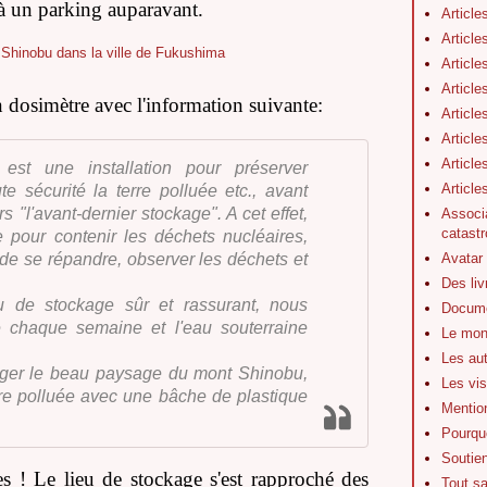
 là un parking auparavant.
Article
Article
Article
Article
 dosimètre avec l'information suivante:
Article
Article
Article
 est une installation pour préserver
Articl
e sécurité la terre polluée etc., avant
rs "l'avant-dernier stockage". A cet effet,
Associa
catastr
ite pour contenir les déchets nucléaires,
Avatar
 de se répandre, observer les déchets et
Des li
eu de stockage sûr et rassurant, nous
Docume
é chaque semaine et l'eau souterraine
Le mon
Les au
ger le beau paysage du mont Shinobu,
Les vis
rre polluée avec une bâche de plastique
Mentio
Pourquo
Soutie
les ! Le lieu de stockage s'est rapproché des
Tout s