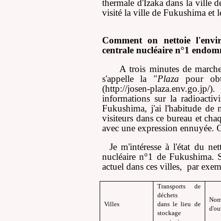
thermale d'
Ī
zaka dans la ville d
visité la ville de Fukushima et
Comment on nettoie l'envir
centrale nucléaire n°1 end
A trois minutes de marche d
s'appelle la "
Plaza
pour obte
(http://josen-plaza.env.go.jp/
informations sur la radioactiv
Fukushima, j'ai l'habitude de 
visiteurs dans ce bureau et cha
avec une expression ennuyée. Ce 
Je m'intéresse à l'état du ne
nucléaire n°1 de Fukushima. Su
actuel dans ces villes, par exemp
Transports de
déchets
Nom
Villes
dans le lieu de
d'ou
stockage