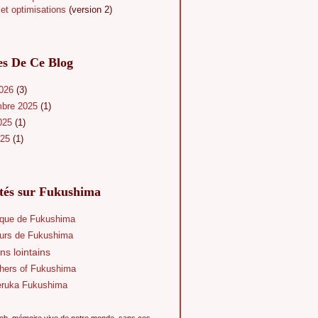
et optimisations
(version 2)
es De Ce Blog
2026
(3)
mbre 2025
(1)
025
(1)
025
(1)
ités sur Fukushima
que de Fukushima
eurs de Fukushima
ns lointains
hers of Fukushima
eruka Fukushima