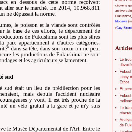
« Sans le w
 sacs en dessous de cette norme reçoivent
citoyens qu
ont aller sur le marché. En 2014, 10.968.811
anniversair
un ne dépassait la norme.
Fukushima,
Idogawa
(ma
égumes, le poisson et la viande sont contrôlés
(
Guy Biren
r la base de ces efforts, le département de
oductions de Fukushima sont les plus sûres
la paix appartiennent à d'autres catégories.
Article
té" dans sa tête, dans son coeur on ne peut
 encore les productions de Fukushima ne sont
Le trou
ndages et les agriculteurs se lamentent.
dévoilé
Fukush
té sud
lobby n
Ethos
sud était un lieu de prédilection pour les
Et pen
enaient, mais depuis l'accident nucléaire
Fukushi
ourageuses y vont. Il est très proche de la
radioac
té un vélo gratuit à la gare et je m'y suis
Le tran
réacte
Analys
de Fuk
ve le Musée Départemental de l'Art. Entre le
La pisc