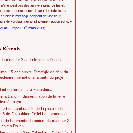
eb, mémoire vive de notre monde, sans ces
i n’attendent pas des anniversaires, de tristes
es, pour se préoccuper du sort des réfugiés de
 eh bien
le message poignant de Monsieur
ire de Futuba) n’aurait strictement aucun écho. »
er
baum, Europe 1, 1
mars 2013
)
s Récents
 du réacteur 3 de Fukushima Daiichi
ima, 15 ans après. Stratégie de déni du
ucléaire international à partir du projet
dant ce temps-là, à Fukushima...
ma Daiichi : dissémination de la terre
tive à Tokyo !
sfert du combustible de la piscine du
ur 5 de Fukushima Daiichi a commencé
es de fragments de corium du réacteur 2
ushima Daiichi
ine de l’unité 2 de Fukushima Daiichi fuit !