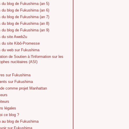
s du blog de Fukushima (an 5)
s du blog de Fukushima (an 6)
s du blog de Fukushima (an 7)
s du blog de Fukushima (an 8)
s du blog de Fukushima (an 9)
s du site Aweb2u
s du site Kibô-Promesse
es du web sur Fukushima
tion de Soutien à l'Information sur les
ophes nucléaires (ASI)
vres sur Fukushima
nts sur Fukushima
de comme projet Manhattan
teurs
iteurs
ns légales
i ce blog ?
n au blog de Fukushima
avoir sur Fukushima