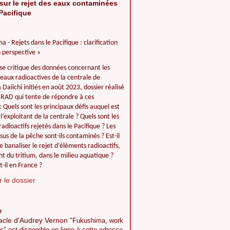
sur le rejet des eaux contaminées
Pacifique
a - Rejets dans le Pacifique : clarification
 perspective »
se critique des données concernant les
 eaux radioactives de la centrale de
Daiichi initiés en août 2023, dossier réalisé
IIRAD qui tente de répondre à ces
: Quels sont les principaux défis auquel est
l’exploitant de la centrale ? Quels sont les
adioactifs rejetés dans le Pacifique ? Les
ssus de la pêche sont-ils contaminés ? Est-il
e banaliser le rejet d’éléments radioactifs,
 du tritium, dans le milieu aquatique ?
t-il en France ?
 le dossier
e
acle d'Audrey Vernon
"Fukushima, work
s" est disponible en ligne à cette adresse