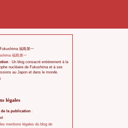
 Fukushima 福島第一
ption
: Un blog consacré entièrement à la
rophe nucléaire de Fukushima et à ses
ussions au Japon et dans le monde.
t
s légales
 de la publication
:
et
 les mentions légales du blog de