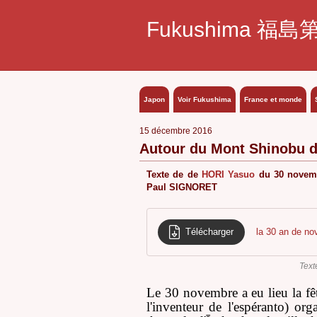
Fukushima 福島
Japon
Voir Fukushima
France et monde
15 décembre 2016
Autour du Mont Shinobu d
Texte de de
HORI Yasuo
du 30 novembr
Paul SIGNORET
Télécharger
la 30 an de n
Text
Le 30 novembre a eu lieu la f
l'inventeur de l'espéranto) or