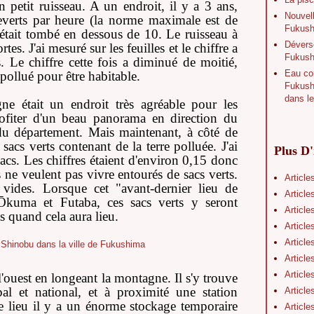
 petit ruisseau. A un endroit, il y a 3 ans,
Nouvell
ieverts par heure (la norme maximale est de
Fukushi
 était tombé en dessous de 10. Le ruisseau à
Déverse
rtes. J'ai mesuré sur les feuilles et le chiffre a
Fukush
. Le chiffre cette fois a diminué de moitié,
Eau con
 pollué pour être habitable.
Fukushi
dans le
e était un endroit très agréable pour les
profiter d'un beau panorama en direction du
 département. Mais maintenant, à côté de
sacs verts contenant de la terre polluée. J'ai
Plus D'
sacs. Les chiffres étaient d'environ 0,15 donc
ns ne veulent pas vivre entourés de sacs verts.
Article
vides. Lorsque cet "avant-dernier lieu de
Article
Ōkuma et Futaba, ces sacs verts y seront
Article
s quand cela aura lieu.
Article
Article
Article
Article
l'ouest en longeant la montagne. Il s'y trouve
l et national, et à proximité une station
Article
ce lieu il y a un énorme stockage temporaire
Article