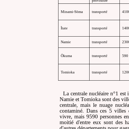
provisoire
Minami-Sōma
transporté
410
Ī
tate
transporté
140
Namie
transporté
230
Ōkuma
transporté
590
Tomioka
transporté
120
La
centrale nucléaire
n°1
est i
Namie et Tomioka sont des ville
centrale, mais le nuage nucléai
contaminé. Dans ces 5 villes e
vivre, mais 9590 personnes en t
moitié d'entre eux sont des h
d'autres départements pour gagn