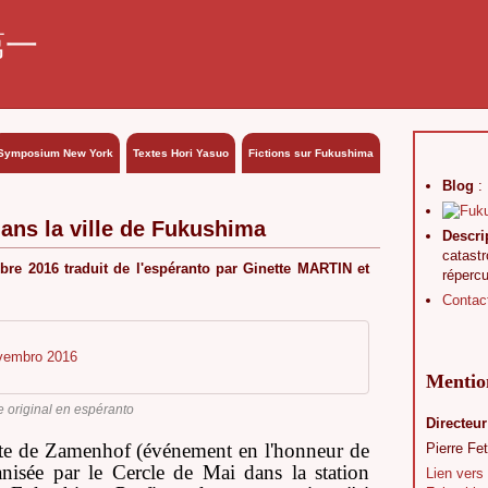
第一
Symposium New York
Textes Hori Yasuo
Fictions sur Fukushima
Blog
:
ans la ville de Fukushima
Descri
catast
e 2016 traduit de l'espéranto par Ginette MARTIN et
réperc
Contac
ovembro 2016
Mention
e original en espéranto
Directeur
ête de Zamenhof (événement en l'honneur de
Pierre Fet
ganisée par le Cercle de Mai dans la station
Lien vers