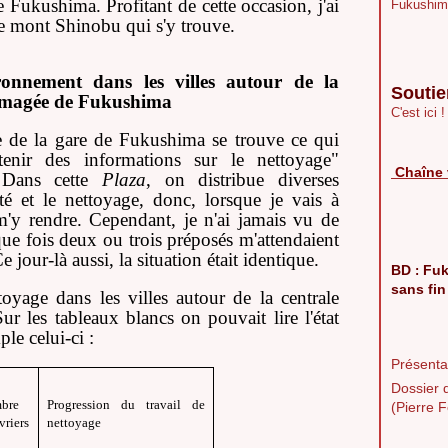
e Fukushima. Profitant de cette occasion, j'ai
Fukushim
 le mont Shinobu qui s'y trouve.
onnement dans les villes autour de la
Soutie
ommagée de Fukushima
C'est ici !
e la gare de Fukushima se trouve ce qui
nir des informations sur le nettoyage"
Chaîne 
). Dans cette
Plaza
, on distribue diverses
ité et le nettoyage, donc, lorsque je vais à
m'y rendre. Cependant, je n'ai jamais vu de
que fois deux ou trois préposés m'attendaient
jour-là aussi, la situation était identique.
BD
Fuk
:
sans fin
ttoyage dans les villes autour de la centrale
r les tableaux blancs on pouvait lire l'état
le celui-ci :
Présentat
Dossier 
bre
Progression du travail de
(Pierre F
vriers
nettoyage