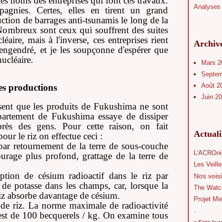
 les noms des entreprises qui font ces travaux.
Analyses 
agnies. Certes, elles en tirent un grand
uction de barrages anti-tsunamis le long de la
Nombreux sont ceux qui souffrent des suites
éaire, mais à l'inverse, ces entreprises rient
Archiv
engendré, et je les soupçonne d'espérer que
ucléaire.
Mars 
Septe
Août 2
des productions
Juin 2
ent que les produits de Fukushima ne sont
épartement de Fukushima essaye de dissiper
près des gens. Pour cette raison, on fait
Actual
pour le riz on effectue ceci :
par retournement de la terre de sous-couche
L'ACROni
ourage plus profond, grattage de la terre de
Les Veill
rption de césium radioactif dans le riz par
Nos voisi
de potasse dans les champs, car, lorsque la
The Watc
riz absorbe davantage de césium.
Projet Mi
 de riz. La norme maximale de radioactivité
.
 est de 100 becquerels / kg. On examine tous