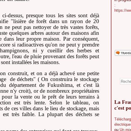
:
https://w
 ci-dessus, presque tous les sites sont déjà
gnifie "lisière de forêt dans un rayon de 20
 ne peut pas nettoyer de très vastes forêts,
uste quelques arbres autour des maisons afin
re dans leur propre maison. Par conséquent,
encore si radioactives qu'on ne peut y prendre
hampignons, ni y cueillir des herbes et
re, l'eau de pluie provenant des forêts peut
sont installées les maisons.
on construit, et on a déjà achevé une petite
kage de déchets" ( On construira le stockage
du département de Fukushima, et c'est là
onne n'y croit), or de nombreux propriétaires
 pour la vente ou le prêt de leurs terrains à
La Fran
uction est très lente. Selon le tableau, on
c'est po
s de ces villes dans le lieu de stockage, mais
 est très faible. La plupart des déchets se
Télécharg
électriqu
ou
Un mix