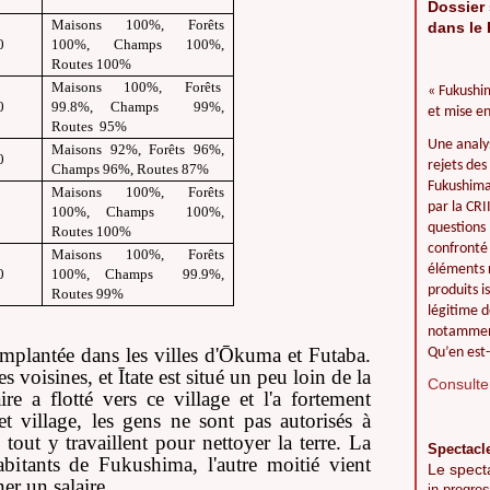
Dossier 
Maisons 100%, Forêts
dans le 
0
100%, Champs 100%,
Routes 100%
Maisons 100%, Forêts
« Fukushim
0
99.8%, Champs 99%,
et mise en
Routes 95%
Une analy
Maisons 92%, Forêts 96%,
0
rejets des
Champs 96%, Routes 87%
Fukushima 
Maisons 100%, Forêts
par la CR
100%, Champs 100%,
questions 
Routes 100%
confronté 
Maisons 100%, Forêts
éléments r
0
100%, Champs 99.9%,
produits i
Routes 99%
légitime d
notamment
mplantée dans les villes d'
Ō
kuma et Futaba.
Qu’en est-
s voisines, et
Ī
tate est situé un peu loin de la
Consulter
re a flotté vers ce village et l'a fortement
t village, les gens ne sont pas autorisés à
out y travaillent pour nettoyer la terre. La
Spectacl
abitants de Fukushima, l'autre moitié vient
Le spect
er un salaire.
in progres