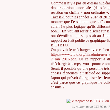
Comme il n’y a pas eu d’essai nucléa
des proportions anormales (dans le g
réaction en chaîne « non ordinaire »
Takasaki pour les années 2014 et 201
montrer que l’essai atomique effectu
aurait été plus logique qu’ils diffusen
bon… En voulant rester discret sur le
ont dévoilé ce qui se passait au Japon
rapport où était publié ce graphique ét
la CTBTO.
On pouvait le télécharger avec ce lien 
https://www.ctbto.org/fileadmin/use
7_Jan_2016.pdf
. Or ce rapport a d
téléchargé à temps, vous pourrez t
Serait-il possible qu’une personne très
choses fâcheuses, ait décidé de supp
Japon qui prévoit d’organiser les J
c’est parce que ce graphique ne col
ensuite ?
Le rapport de la CTBTO du 7 