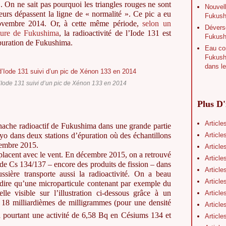
 On ne sait pas pourquoi les triangles rouges ne sont
Nouvell
leurs dépassent la ligne de « normalité ». Ce pic a eu
Fukushi
novembre 2014. Or, à cette même période,
selon un
Déverse
cture de Fukushima
, la radioactivité de l’Iode 131 est
Fukush
épuration de Fukushima.
Eau con
Fukushi
dans le
d’Iode 131 suivi d’un pic de Xénon 133 en 2014
Plus D'
Article
nache radioactif de Fukushima dans une grande partie
Article
yo dans deux stations d’épuration où des échantillons
écembre 2015.
Article
éplacent avec le vent. En décembre 2015, on a retrouvé
Article
e Cs 134/137 – encore des produits de fission – dans
Article
ssière transporte aussi la radioactivité. On a beau
Article
ut dire qu’une microparticule contenant par exemple du
e visible sur l’illustration ci-dessous grâce à un
Article
 18 milliardièmes de milligrammes (pour une densité
Article
 a pourtant une activité de 6,58 Bq en Césiums 134 et
Article