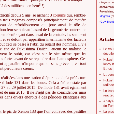
citoyens qu
3
là des millibecquerels/m
!).
anniversair
Fukushima,
tricité depuis 5 ans, se nichent 3
coriums
qui, semble-
Idogawa
(ma
. Ces trois magmas composés principalement de matière
(
Guy Biren
l’eau de refroidissement qui joue aussi le rôle de
bon leur semble au hasard de la géométrie souterraine
 en s’enfonçant dans le sol de la centrale. Ils semblent
Article
nt et se défont par apparition intermittente des facteurs
out ceci se passe à l’abri du regard des hommes. Il y a
le site de Fukushima Daiichi, aucun ne maîtrise le
Le trou
dévoilé
ent le subir, car c’est sur le site même que les
lus fortes avant de se répandre dans l’atmosphère. Ces
Fukush
nt apparaître n’importe quand, sans prévenir, en tout
lobby n
ont perdu leurs cœurs.
Ethos
Et pen
réalisées dans une station d’épuration de la préfecture
Fukushi
 d’Iode 131 dans les boues. Cela a été constaté par
radioac
 27 au 29 juillet 2015. De l'Iode 131 avait également
Le tran
et de juin 2015. Il ne s’agit pas de coïncidences mais
réacte
es dans divers endroits à des périodes identiques aux
Analys
de Fuk
der le pic de Xénon 133 que l’on voit avec des pastilles
La pisc