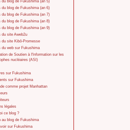
s du blog de Fukushima (an 5)
s du blog de Fukushima (an 6)
s du blog de Fukushima (an 7)
s du blog de Fukushima (an 8)
s du blog de Fukushima (an 9)
s du site Aweb2u
s du site Kibô-Promesse
es du web sur Fukushima
tion de Soutien à l'Information sur les
ophes nucléaires (ASI)
vres sur Fukushima
nts sur Fukushima
de comme projet Manhattan
teurs
iteurs
ns légales
i ce blog ?
n au blog de Fukushima
avoir sur Fukushima