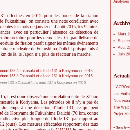
Analyses 
131 effectués en 2015 pour les boues de la station
de Fukushima), on constate une nette corrélation avec
Archiv
ceptés les mois de janvier et d’août 2015, les 9 autres
nces, avec en particulier l’absence de détection de
Mars 
tembre-octobre pour les deux sites. Ce parallélisme de
Septe
produits de fission paraît signer les mêmes évènements
Août 2
-centrale nucléaire de Fukushima Daiichi puisque mis à
0 km de là, le Japon n’a plus de réacteur en marche.
Juin 2
Actual
Xénon 133 à Takasaki et d’Iode 131 à Koriyama en 2015
L'ACROni
Les Veill
15, il est donc observé une corrélation entre le Xénon
Nos voisi
mesurée à Koriyama. Les périodes où il n’y a pas de
t du temps à une détection d’Iode 131, ce qui peut
The Watc
mité de Koriyama de Fukushima Daiichi (70 km, contre
Projet Mi
 radioactive plus longue de l’Iode 131 par rapport au
.
,2 jours). Les mesures effectuées rapportent des taux
« Sans le w
ifs, mais suffisants – puisque la CTCTO le remarque –