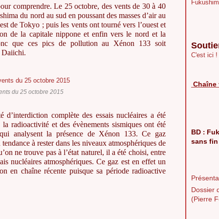
Fukushim
e pour comprendre. Le 25 octobre, des vents de 30 à 40
ushima du nord au sud en poussant des masses d’air au
st de Tokyo ; puis les vents ont tourné vers l’ouest et
ion de la capitale nippone et enfin vers le nord et la
onc que ces pics de pollution au Xénon 133 soit
Soutie
 Daiichi.
C'est ici !
Chaîne 
ents du 25 octobre 2015
é d’interdiction complète des essais nucléaires a été
e la radioactivité et des évènements sismiques ont été
BD
Fuk
:
ne qui analysent la présence de Xénon 133. Ce gaz
sans fin
il a tendance à rester dans les niveaux atmosphériques de
on ne trouve pas à l’état naturel, il a été choisi, entre
ssais nucléaires atmosphériques. Ce gaz est en effet un
tion en chaîne récente puisque sa période radioactive
Présentat
Dossier 
(Pierre F