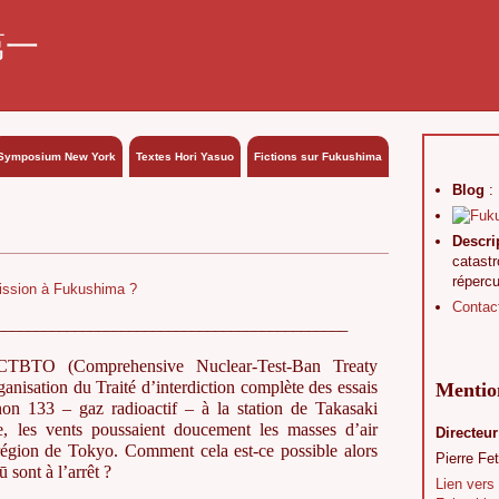
第一
Symposium New York
Textes Hori Yasuo
Fictions sur Fukushima
Blog
:
Descri
catast
réperc
Contac
_____________________________________________
CTBTO (Comprehensive Nuclear-Test-Ban Treaty
nisation du Traité d’interdiction complète des essais
Mention
on 133 – gaz radioactif – à la station de Takasaki
e, les vents poussaient doucement les masses d’air
Directeur
 région de Tokyo. Comment cela est-ce possible alors
Pierre Fet
 sont à l’arrêt ?
Lien vers