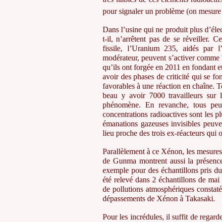
pour signaler un problème (on mesure 
Dans l’usine qui ne produit plus d’élec
t-il, n’arrêtent pas de se réveiller
fissile, l’Uranium 235, aidés par 
modérateur, peuvent s’activer comme 
qu’ils ont forgée en 2011 en fondant et
avoir des phases de criticité qui se fo
favorables à une réaction en chaîne. T
beau y avoir 7000 travailleurs sur 
phénomène. En revanche, tous peuv
concentrations radioactives sont les p
émanations gazeuses invisibles peuve
lieu proche des trois ex-réacteurs qui 
Parallèlement à ce Xénon, les mesures 
de Gunma montrent aussi la présence
exemple pour des échantillons pris du
été relevé dans 2 échantillons de mai 
de pollutions atmosphériques constaté
dépassements de Xénon à Takasaki.
Pour les incrédules, il suffit de regar