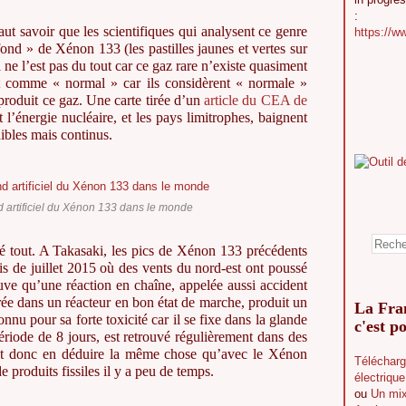
:
aut savoir que les scientifiques qui analysent ce genre
https://w
fond » de Xénon 133 (les pastilles jaunes et vertes sur
l ne l’est pas du tout car ce gaz rare n’existe quasiment
rent comme « normal » car ils considèrent « normale »
i produit ce gaz. Une carte tirée d’un
article du CEA de
 l’énergie nucléaire, et les pays limitrophes, baignent
ibles mais continus.
d artificiel du Xénon 133 dans le monde
 tout. A Takasaki, les pics de Xénon 133 précédents
is de juillet 2015 où des vents du nord-est ont poussé
ouve qu’une réaction en chaîne, appelée aussi accident
érée dans un réacteur en bon état de marche, produit un
La Fran
onnu pour sa forte toxicité car il se fixe dans la glande
c'est po
ériode de 8 jours, est retrouvé régulièrement dans des
eut donc en déduire la même chose qu’avec le Xénon
Télécharg
e produits fissiles il y a peu de temps.
électriqu
ou
Un mix