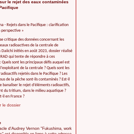
sur le rejet des eaux contaminées
Pacifique
a - Rejets dans le Pacifique : clarification
 perspective »
se critique des données concernant les
 eaux radioactives de la centrale de
Daiichi initiés en août 2023, dossier réalisé
IIRAD qui tente de répondre à ces
: Quels sont les principaux défis auquel est
l’exploitant de la centrale ? Quels sont les
adioactifs rejetés dans le Pacifique ? Les
ssus de la pêche sont-ils contaminés ? Est-il
e banaliser le rejet d’éléments radioactifs,
 du tritium, dans le milieu aquatique ?
t-il en France ?
 le dossier
e
acle d'Audrey Vernon
"Fukushima, work
s" est disponible en ligne à cette adresse