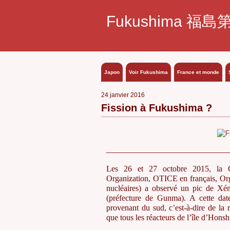
Fukushima 福島
Japon
Voir Fukushima
France et monde
24 janvier 2016
Fission à Fukushima ?
__________________________________
Les 26 et 27 octobre 2015, la 
Organization, OTICE en français, Orga
nucléaires) a observé un pic de Xén
(préfecture de Gunma). A cette dat
provenant du sud, c’est-à-dire de la
que tous les réacteurs de l’île d’Honshū