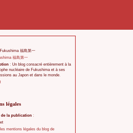
 Fukushima 福島第一
ption
: Un blog consacré entièrement à la
rophe nucléaire de Fukushima et à ses
ussions au Japon et dans le monde.
t
s légales
 de la publication
:
et
 les mentions légales du blog de