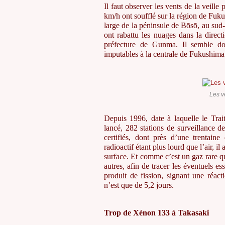
Il faut observer les vents de la veill
km/h ont soufflé sur la région de Fuk
large de la péninsule de Bōsō, au sud-e
ont rabattu les nuages dans la direct
préfecture de Gunma. Il semble d
imputables à la centrale de Fukushima
Les v
Depuis 1996, date à laquelle le Trait
lancé, 282 stations de surveillance d
certifiés, dont près d’une trentai
radioactif étant plus lourd que l’air, 
surface. Et comme c’est un gaz rare qu’
autres, afin de tracer les éventuels e
produit de fission, signant une réac
n’est que de 5,2 jours.
Trop de Xénon 133 à Takasaki