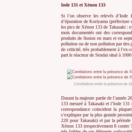
Iode 131 et Xénon 133
Si l’on observe les relevés d’Iode 
d’épuration de Koriyama (préfecture 
les pics de Xénon 133 de Takasaki : ex
mois documentés ont des corresponda
produits de fission en mars et en sep
pollution ou de non pollution par des 
de criticité, très probablement à l’ex
part le réacteur de Sendai situé à 100
Corrélations entre la présence de 
Durant la majeure partie de l’année 20
133 mesuré à Takasaki et l’Iode 131 
correspondance coïncident la plupar
s’expliquer par la plus grande proxi
220 pour Takasaki) et par la période
Xénon 133 (respectivement 8 contre 5
très faibles de ces éléments radioact