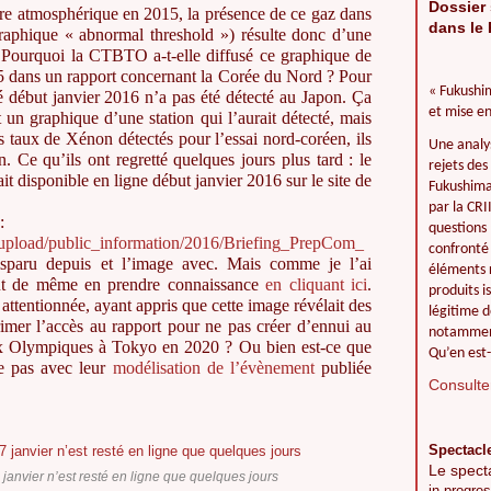
Dossier 
ire atmosphérique en 2015, la présence de ce gaz dans
dans le 
raphique « abnormal threshold ») résulte donc d’une
. Pourquoi la CTBTO a-t-elle diffusé ce graphique de
5 dans un rapport concernant la Corée du Nord ? Pour
« Fukushim
é début janvier 2016 n’a pas été détecté au Japon. Ça
et mise en
t un graphique d’une station qui l’aurait détecté, mais
s taux de Xénon détectés pour l’essai nord-coréen, ils
Une analy
. Ce qu’ils ont regretté quelques jours plus tard : le
rejets des
ait disponible en ligne début janvier 2016 sur le site de
Fukushima 
par la CR
:
questions 
r_upload/public_information/2016/Briefing_PrepCom_
confronté 
isparu depuis et l’image avec. Mais comme je l’ai
éléments r
out de même en prendre connaissance
en cliquant ici
.
produits i
 attentionnée, ayant appris que cette image révélait des
légitime d
rimer l’accès au rapport pour ne pas créer d’ennui au
notamment
eux Olympiques à Tokyo en 2020 ? Ou bien est-ce que
Qu’en est-
le pas avec leur
modélisation de l’évènement
publiée
Consulter
Spectacl
Le spect
janvier n’est resté en ligne que quelques jours
in progres