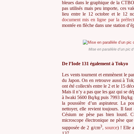
bleues dans le graphique de la CTBO.
pas utilisés mais peu importe, ces va
lieu entre le 12 octobre et le 12 
document mis en ligne par la préfe
montée en flèche dans une station d’
Mise en parallèle d’un pic 
De l’Iode 131 également à Tokyo
Les vents tournent et emmènent le pa
du Japon. On en retrouve aussi à Tok
ont été collectés entre le 2 et le 15 d
Mais il n’y a pas que les gaz qui se d
à Iwaki 5600 Bq/kg puis 7993 Bq/kg d
la poussière d’un aspirateur. La pou
nettoyer, elle revient toujours. Il fa
Césium ne pèse pas bien lourd. Cell
microscope électronique ne pèse que
3
supposée de 2 g/cm
,
source
) ! Elle
137.