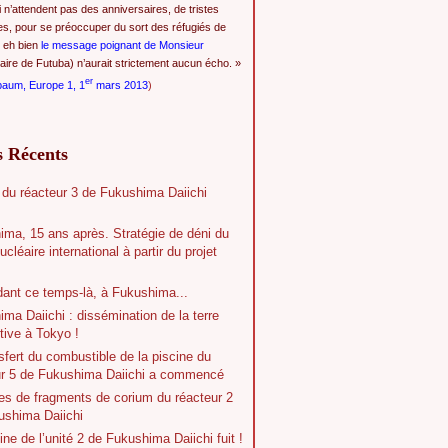
i n’attendent pas des anniversaires, de tristes
es, pour se préoccuper du sort des réfugiés de
 eh bien
le message poignant de Monsieur
ire de Futuba) n’aurait strictement aucun écho. »
er
baum, Europe 1, 1
mars 2013
)
s Récents
 du réacteur 3 de Fukushima Daiichi
ima, 15 ans après. Stratégie de déni du
ucléaire international à partir du projet
dant ce temps-là, à Fukushima...
ma Daiichi : dissémination de la terre
tive à Tokyo !
sfert du combustible de la piscine du
ur 5 de Fukushima Daiichi a commencé
es de fragments de corium du réacteur 2
ushima Daiichi
ine de l’unité 2 de Fukushima Daiichi fuit !