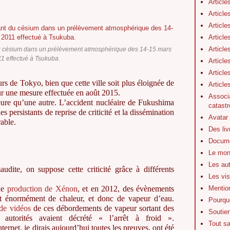
Article
Article
Article
Article
Article
du césium dans un prélèvement atmosphérique des 14-15 mars
1 effectué à Tsukuba.
Article
Article
rs de Tokyo, bien que cette ville soit plus éloignée de
Articl
ur une mesure effectuée en août 2015.
Associa
ure qu’une autre. L’accident nucléaire de Fukushima
catastr
persistants de reprise de criticité et la dissémination
Avatar
rable.
Des li
Docume
Le mon
Les au
dite, on suppose cette criticité grâce à différents
Les vis
Mentio
ne
production de Xénon
, et en 2012, des évènements
ait énormément de chaleur, et donc de vapeur d’eau.
Pourquo
 de vidéos
de ces débordements de vapeur sortant des
Soutie
s autorités avaient décrété « l’arrêt à froid ».
Tout s
ernet, je dirais aujourd’hui toutes les preuves, ont été