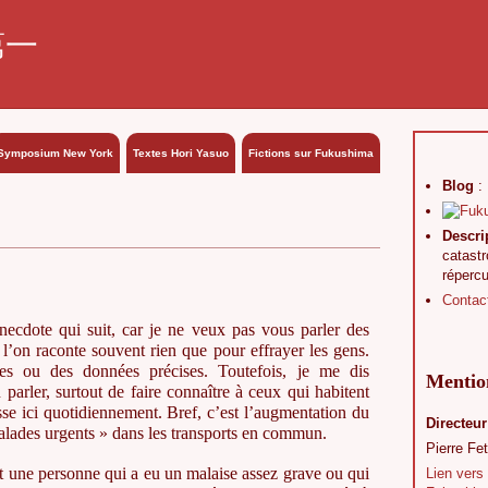
第一
Symposium New York
Textes Hori Yasuo
Fictions sur Fukushima
Blog
:
Descri
catast
réperc
Contac
anecdote qui suit, car je ne veux pas vous parler des
 l’on raconte souvent rien que pour effrayer les gens.
ues ou des données précises. Toutefois, je me dis
Mention
parler, surtout de faire connaître à ceux qui habitent
sse ici quotidiennement. Bref, c’est l’augmentation du
Directeur
alades urgents » dans les transports en commun.
Pierre Fet
t une personne qui a eu un malaise assez grave ou qui
Lien vers