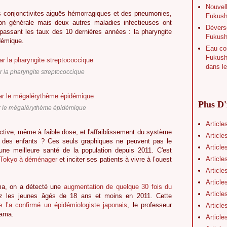
Nouvell
 conjonctivites aiguës hémorragiques et des pneumonies,
Fukushi
ion générale mais deux autres maladies infectieuses ont
Déverse
épassant les taux des 10 dernières années : la pharyngite
Fukush
démique.
Eau con
Fukushi
dans le
ar la pharyngite streptococcique
Plus D'
ar le mégalérythème épidémique
Article
fective, même à faible dose, et l'affaiblissement du système
Article
er des enfants ? Ces seuls graphiques ne peuvent pas le
Article
s une meilleure santé de la population depuis 2011. C'est
Article
 Tokyo à déménager
et inciter ses patients à vivre à l’ouest
Article
Article
ma, on a détecté une
augmentation de quelque 30 fois du
Article
 les jeunes âgés de 18 ans et moins en 2011. Cette
l’a confirmé un épidémiologiste japonais
, le professeur
Article
yama.
Article