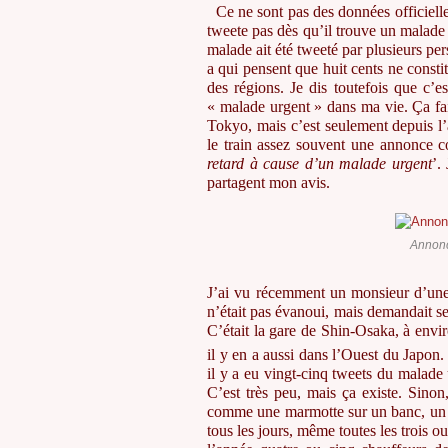
Ce ne sont pas des données officielle
tweete pas dès qu’il trouve un malade 
malade ait été tweeté par plusieurs per
a qui pensent que huit cents ne constit
des régions. Je dis toutefois que c’es
« malade urgent » dans ma vie. Ça fai
Tokyo, mais c’est seulement depuis l
le train assez souvent une annonce 
retard à cause d’un malade urgent
’.
partagent mon avis.
Annonc
J’ai vu récemment un monsieur d’une s
n’était pas évanoui, mais demandait se
C’était la gare de Shin-Osaka, à env
il y en a aussi dans l’Ouest du Japon
il y a eu vingt-cinq tweets du malade 
C’est très peu, mais ça existe. Sino
comme une marmotte sur un banc, un qu
tous les jours, même toutes les trois 