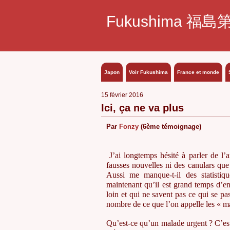
Fukushima 福島
Japon
Voir Fukushima
France et monde
15 février 2016
Ici, ça ne va plus
Par
Fonzy
(6ème témoignage)
J’ai longtemps hésité à parler de l’
fausses nouvelles ni des canulars que
Aussi me manque-t-il des statistiq
maintenant qu’il est grand temps d’en 
loin et qui ne savent pas ce qui se pa
nombre de ce que l’on appelle les « m
Qu’est-ce qu’un malade urgent ? C’es