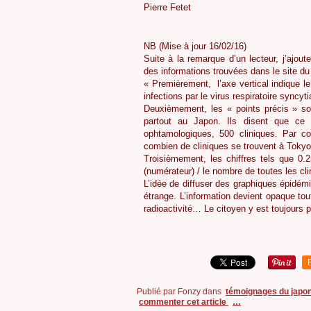
Pierre Fetet
NB (Mise à jour 16/02/16)
Suite à la remarque d’un lecteur, j’ajout
des informations trouvées dans le site du
« Premièrement, l’axe vertical indique 
infections par le virus respiratoire syncyt
Deuxièmement, les « points précis » so
partout au Japon. Ils disent que ce 
ophtamologiques, 500 cliniques. Par co
combien de cliniques se trouvent à Toky
Troisièmement, les chiffres tels que 0.
(numérateur) / le nombre de toutes les cl
L’idée de diffuser des graphiques épidémi
étrange. L’information devient opaque tout
radioactivité… Le citoyen y est toujours p
Publié par Fonzy
dans
témoignages du japo
commenter cet article
…