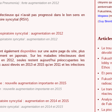
citoyens qu
 Pneumonia) : forte augmentation en 2012
anniversair
Fukushima,
infectieuse qui n’avait pas progressé dans le bon sens en
Idogawa
(ma
toire syncytial (RSV).
(
Guy Biren
Article
espiratoire syncytial : augmentation en 2012
Le trou
ont également
disponibles
sur une autre page du site, plus
dévoilé
quement en japonais. Sur les maladies infectieuses dont
Fukush
u en 2012, seules restent aujourd’hui préoccupantes les
lobby n
aussi élevés en 2013 et 2015 qu’en 2011 et les infections
Ethos
Et pen
Fukushi
radioac
Le tran
 : nouvelle augmentation importante en 2015
réacte
Analys
de Fuk
ratoire syncytial : augmentation en 2014 et 2015
La pisc