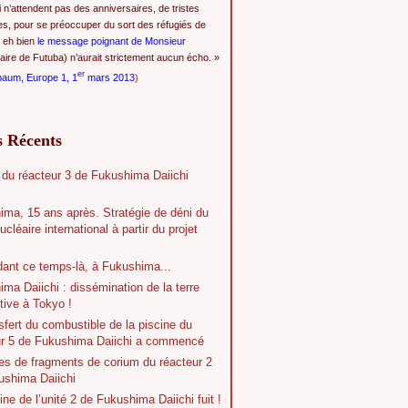
i n’attendent pas des anniversaires, de tristes
es, pour se préoccuper du sort des réfugiés de
 eh bien
le message poignant de Monsieur
ire de Futuba) n’aurait strictement aucun écho. »
er
baum, Europe 1, 1
mars 2013
)
s Récents
 du réacteur 3 de Fukushima Daiichi
ima, 15 ans après. Stratégie de déni du
ucléaire international à partir du projet
dant ce temps-là, à Fukushima...
ma Daiichi : dissémination de la terre
tive à Tokyo !
sfert du combustible de la piscine du
ur 5 de Fukushima Daiichi a commencé
es de fragments de corium du réacteur 2
ushima Daiichi
ine de l’unité 2 de Fukushima Daiichi fuit !