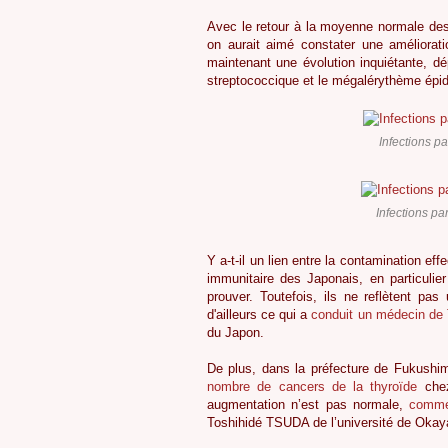
Avec le retour à la moyenne normale des
on aurait aimé constater une améliorat
maintenant une évolution inquiétante, d
streptococcique et le mégalérythème épi
Infections p
Infections p
Y a-t-il un lien entre la contamination ef
immunitaire des Japonais, en particuli
prouver. Toutefois, ils ne reflètent pa
d'ailleurs ce qui a
conduit un médecin de
du Japon.
De plus, dans la préfecture de Fukushi
nombre de cancers de la thyroïde
chez
augmentation n’est pas normale,
comme 
Toshihidé TSUDA de l’université de Oka