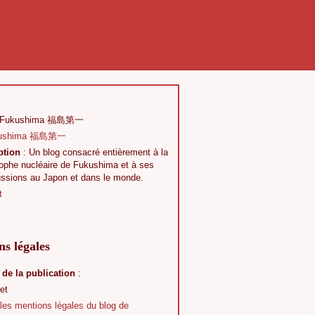
 Fukushima 福島第一
ption
: Un blog consacré entièrement à la
rophe nucléaire de Fukushima et à ses
ussions au Japon et dans le monde.
t
s légales
 de la publication
:
et
 les mentions légales du blog de