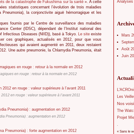
Analyses 
ets de la catastrophe de Fukushima sur la santé
». A cette
ées statistiques concernant l’évolution de trois maladies
 Pneumonia), la conjonctivite aiguë hémorragique et les
Archiv
ques fournis par le Centre de surveillance des maladies
lance Center (IDSC), dépendant de l’Institut national des
 of Infectious Diseases (NIID)), basé à Tokyo.
Le site
existe
Mars 
user ces graphiques, actualisés en 2012, pour que vous
Septe
infectieuses qui avaient augmenté en 2011, deux restaient
Août 2
012. Une autre pneumonie, la Chlamydia Pneumonia, était
Juin 2
agiques en rouge : retour à la normale en 2012
Actual
L'ACROni
2012 en rouge : valeur supérieure à l’avant 2011
Les Veill
Nos voisi
The Watc
ia Pneumonia) : augmentation en 2012
Projet Mi
.
« Sans le w