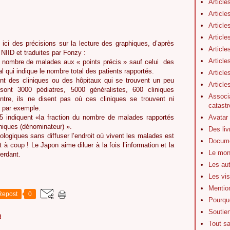
Article
Article
Article
Article
e ici des précisions sur la lecture des graphiques, d’après
Article
 NIID et traduites par Fonzy :
Article
le nombre de malades aux « points précis » sauf celui des
ial qui indique le nombre total des patients rapportés.
Article
nt des cliniques ou des hôpitaux qui se trouvent un peu
Articl
sont 3000 pédiatres, 5000 généralistes, 600 cliniques
Associa
ntre, ils ne disent pas où ces cliniques se trouvent ni
catastr
o par exemple.
Avatar
25 indiquent «la fraction du nombre de malades rapportés
iniques (dénominateur) ».
Des li
ologiques sans diffuser l’endroit où vivent les malades est
Docume
 à coup ! Le Japon aime diluer à la fois l’information et la
Le mon
erdant.
Les au
Les vis
Mentio
Repost
0
Pourquo
Soutie
n
Tout s