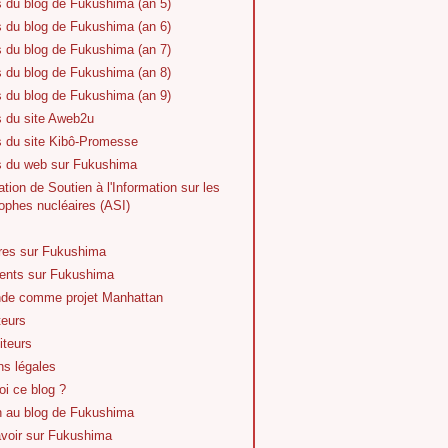
s du blog de Fukushima (an 5)
s du blog de Fukushima (an 6)
s du blog de Fukushima (an 7)
s du blog de Fukushima (an 8)
s du blog de Fukushima (an 9)
s du site Aweb2u
s du site Kibô-Promesse
es du web sur Fukushima
tion de Soutien à l'Information sur les
ophes nucléaires (ASI)
vres sur Fukushima
nts sur Fukushima
de comme projet Manhattan
teurs
iteurs
ns légales
i ce blog ?
n au blog de Fukushima
avoir sur Fukushima