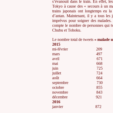
s’évanouit dans le train. En effet, l
Tokyo à cause des « secours à un m
trains japonais ont longtemps eu la 
d’antan. Maintenant, il y a tous les 
imprévus pour soigner des malades. 
compte le nombre de personnes qui tw
Chubu et Tohoku.
Le nombre total de tweets
« malade 
2015
mi-février 20
mars 497 
avril 671
mai 668 
juin 725 
juillet 724
août 664 
septembre 73
octobre 855
novembre 84
décembre 921
2016
janvier 872