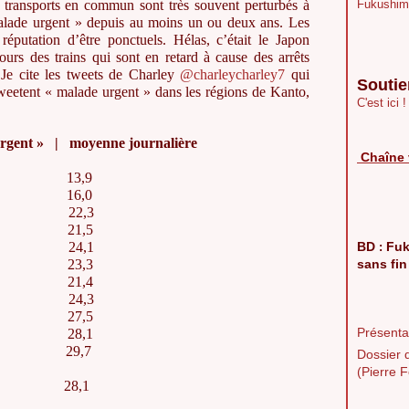
es transports en commun sont très souvent perturbés à
Fukushim
alade urgent » depuis au moins un ou deux ans. Les
réputation d’être ponctuels. Hélas, c’était le Japon
jours des trains qui sont en retard à cause des arrêts
Je cite les tweets de Charley
@charleycharley7
qui
Soutie
eetent « malade urgent » dans les régions de Kanto,
C'est ici !
urgent » | moyenne journalière
Chaîne 
9 13,9
16,0
 22,3
21,5
24,1
BD
Fuk
:
 23,3
sans fin
21,4
0 24,3
 27,5
Présentat
3 28,1
 29,7
Dossier 
(Pierre F
 28,1