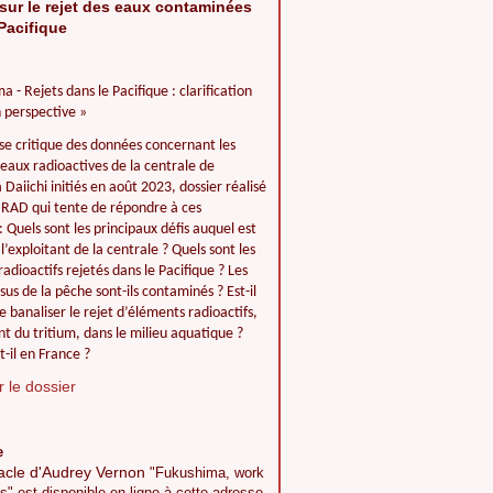
sur le rejet des eaux contaminées
Pacifique
a - Rejets dans le Pacifique : clarification
 perspective »
se critique des données concernant les
 eaux radioactives de la centrale de
Daiichi initiés en août 2023, dossier réalisé
IIRAD qui tente de répondre à ces
: Quels sont les principaux défis auquel est
l’exploitant de la centrale ? Quels sont les
adioactifs rejetés dans le Pacifique ? Les
ssus de la pêche sont-ils contaminés ? Est-il
e banaliser le rejet d’éléments radioactifs,
 du tritium, dans le milieu aquatique ?
t-il en France ?
 le dossier
e
acle d'Audrey Vernon
"Fukushima, work
s" est disponible en ligne à cette adresse