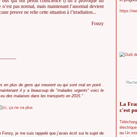
e bus qui ont perdu conscience (l’un a provoqué un
:
Ce n’est pas normal, mais maintenant l’anormal devient
https://w
e preuve ne relie cette situation à l’irradiation...
Fonzy
________
us en plus de gens qui meurent ou qui sont mal en point .
maintenant il y a beaucoup de "malades urgents" voici le
eu des malaises dans les transports en 2015."
La Fran
c'est po
Télécharg
électriqu
ou
Un mix
Fonzy, je me suis rappelé que j’avais écrit sur le sujet de