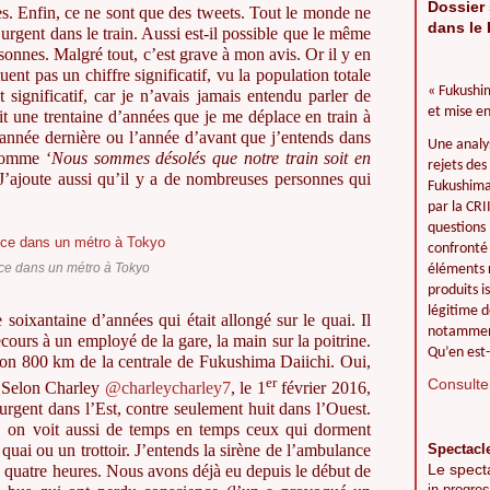
Dossier 
s. Enfin, ce ne sont que des tweets. Tout le monde ne
dans le 
urgent dans le train. Aussi est-il possible que le même
sonnes. Malgré tout, c’est grave à mon avis. Or il y en
uent pas un chiffre significatif, vu la population totale
« Fukushim
t significatif, car je n’avais jamais entendu parler de
et mise en
t une trentaine d’années que je me déplace en train à
’année dernière ou l’année d’avant que j’entends dans
Une analy
comme ‘
Nous sommes désolés que notre train soit en
rejets des
 J’ajoute aussi qu’il y a de nombreuses personnes qui
Fukushima 
par la CR
questions 
confronté 
e dans un métro à Tokyo
éléments r
produits i
légitime d
oixantaine d’années qui était allongé sur le quai. Il
notamment
cours à un employé de la gare, la main sur la poitrine.
Qu’en est-
iron 800 km de la centrale de Fukushima Daiichi. Oui,
er
Consulter
. Selon Charley
@charleycharley7
, le 1
février 2016,
urgent dans l’Est, contre seulement huit dans l’Ouest.
n, on voit aussi de temps en temps ceux qui dorment
Spectacl
ai ou un trottoir. J’entends la sirène de l’ambulance
Le spect
ou quatre heures. Nous avons déjà eu depuis le début de
in progres