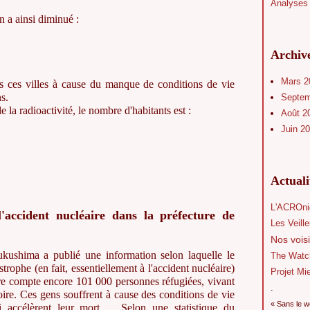
Analyses 
n a ainsi diminué :
Archiv
Mars 
s ces villes à cause du manque de conditions de vie
s.
Septe
e la radioactivité, le nombre d'habitants est :
Août 2
Juin 2
Actual
L'ACROni
'accident nucléaire dans la préfecture de
Les Veill
Nos voisi
kushima a publié une information selon laquelle le
The Watc
rophe (en fait, essentiellement à l'accident nucléaire)
Projet Mi
ure compte encore 101 000 personnes réfugiées, vivant
.
ritoire. Ces gens souffrent à cause des conditions de vie
« Sans le w
qui accélèrent leur mort. Selon une statistique du