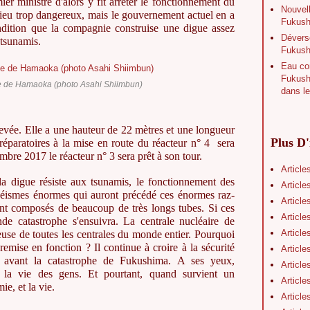
ier ministre d'alors y fit arrêter le fonctionnement du
Nouvell
n lieu trop dangereux, mais le gouvernement actuel en a
Fukushi
dition que la compagnie construise une digue assez
Déverse
 tsunamis.
Fukush
Eau con
Fukushi
le de Hamaoka (photo Asahi Shiimbun)
dans le
evée. Elle a une hauteur de 22 mètres et une longueur
Plus D'
éparatoires à la mise en route du réacteur n° 4 sera
bre 2017 le réacteur n° 3 sera prêt à son tour.
Article
a digue résiste aux tsunamis, le fonctionnement des
Article
s séismes énormes qui auront précédé ces énormes raz-
Article
ont composés de beaucoup de très longs tubes. Si ces
Article
e catastrophe s'ensuivra. La centrale nucléaire de
Article
use de toutes les centrales du monde entier. Pourquoi
emise en fonction ? Il continue à croire à la sécurité
Article
e avant la catastrophe de Fukushima. A ses yeux,
Article
 la vie des gens. Et pourtant, quand survient un
Article
ie, et la vie.
Article