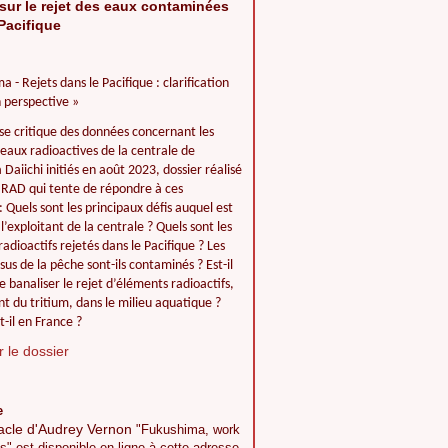
sur le rejet des eaux contaminées
Pacifique
a - Rejets dans le Pacifique : clarification
 perspective »
se critique des données concernant les
 eaux radioactives de la centrale de
Daiichi initiés en août 2023, dossier réalisé
IIRAD qui tente de répondre à ces
: Quels sont les principaux défis auquel est
l’exploitant de la centrale ? Quels sont les
adioactifs rejetés dans le Pacifique ? Les
ssus de la pêche sont-ils contaminés ? Est-il
e banaliser le rejet d’éléments radioactifs,
 du tritium, dans le milieu aquatique ?
t-il en France ?
 le dossier
e
acle d'Audrey Vernon
"Fukushima, work
s" est disponible en ligne à cette adresse