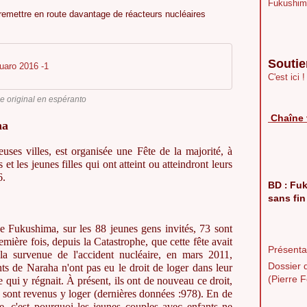
Fukushim
 remettre en route davantage de réacteurs nucléaires
Soutie
uaro 2016 -1
C'est ici !
le original en espéranto
Chaîne 
ma
uses villes, est organisée une Fête de la majorité, à
 et les jeunes filles qui ont atteint ou atteindront leurs
6.
BD
Fuk
:
sans fin
de Fukushima, sur les 88 jeunes gens invités, 73 sont
remière fois, depuis la Catastrophe, que cette fête avait
Présentat
 la survenue de l'accident nucléaire, en mars 2011,
Dossier 
nts de Naraha n'ont pas eu le droit de loger dans leur
(Pierre F
ve qui y régnait. À présent, ils ont de nouveau ce droit,
s sont revenus y loger (dernières données :978). En de
ée, c'est pourquoi les jeunes couples avec enfants ne