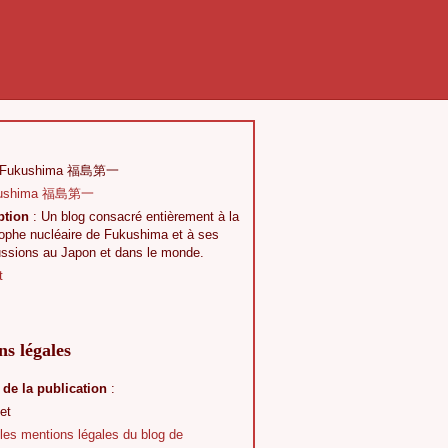
 Fukushima 福島第一
ption
: Un blog consacré entièrement à la
rophe nucléaire de Fukushima et à ses
ussions au Japon et dans le monde.
t
s légales
 de la publication
:
et
 les mentions légales du blog de