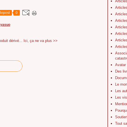
Article
Article
Repost
0
Article
Article
i yasuo
Article
Article
Article
duit dérivé...
Ici, ça ne va plus >>
Articl
Associa
catastr
Avatar
Des li
Docume
Le mon
Les au
Les vis
Mentio
Pourquo
Soutie
Tout s