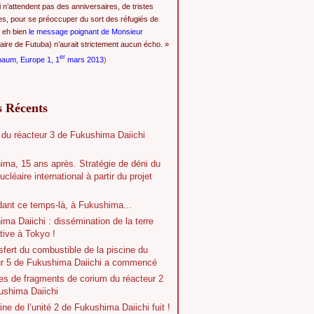
i n’attendent pas des anniversaires, de tristes
es, pour se préoccuper du sort des réfugiés de
 eh bien
le message poignant de Monsieur
ire de Futuba) n’aurait strictement aucun écho. »
er
baum, Europe 1, 1
mars 2013
)
s Récents
 du réacteur 3 de Fukushima Daiichi
ima, 15 ans après. Stratégie de déni du
ucléaire international à partir du projet
dant ce temps-là, à Fukushima...
ma Daiichi : dissémination de la terre
tive à Tokyo !
sfert du combustible de la piscine du
ur 5 de Fukushima Daiichi a commencé
es de fragments de corium du réacteur 2
ushima Daiichi
ine de l’unité 2 de Fukushima Daiichi fuit !