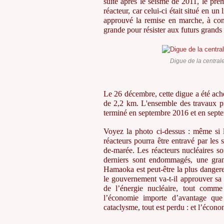
suite après le séisme de 2011, le prem
réacteur, car celui-ci était situé en u
approuvé la remise en marche, à con
grande pour résister aux futurs grands
Digue de la centra
Le 26 décembre, cette digue a été ach
de 2,2 km. L'ensemble des travaux pr
terminé en septembre 2016 et en septem
Voyez la photo ci-dessus : même si l
réacteurs pourra être entravé par le
de-marée. Les réacteurs nucléaires s
derniers sont endommagés, une grand
Hamaoka est peut-être la plus dangere
le gouvernement va-t-il approuver sa r
de l’énergie nucléaire, tout comm
l’économie importe d’avantage que
cataclysme, tout est perdu : et l’économ