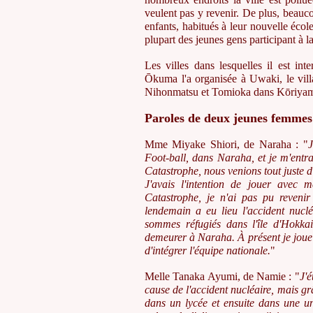
veulent pas y revenir. De plus, beauc
enfants, habitués à leur nouvelle école
plupart des jeunes gens participant à la
Les villes dans lesquelles il est inter
Ōkuma l'a organisée à Uwaki, le vill
Nihonmatsu et Tomioka dans Kōriya
Paroles de deux jeunes femmes
Mme Miyake Shiori, de Naraha : "
J
Foot-ball, dans Naraha, et je m'entra
Catastrophe, nous venions tout juste d
J'avais l'intention de jouer avec 
Catastrophe, je n'ai pas pu reveni
lendemain a eu lieu l'accident nucl
sommes réfugiés dans l'île d'Hokkaid
demeurer à Naraha. À présent je joue 
d'intégrer l'équipe nationale.
"
Melle Tanaka Ayumi, de Namie : "
J'é
cause de l'accident nucléaire, mais g
dans un lycée et ensuite dans une un