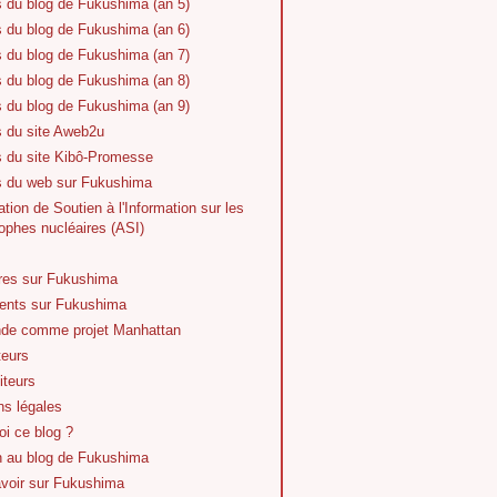
s du blog de Fukushima (an 5)
s du blog de Fukushima (an 6)
s du blog de Fukushima (an 7)
s du blog de Fukushima (an 8)
s du blog de Fukushima (an 9)
s du site Aweb2u
s du site Kibô-Promesse
es du web sur Fukushima
tion de Soutien à l'Information sur les
ophes nucléaires (ASI)
vres sur Fukushima
nts sur Fukushima
de comme projet Manhattan
teurs
iteurs
ns légales
i ce blog ?
n au blog de Fukushima
avoir sur Fukushima