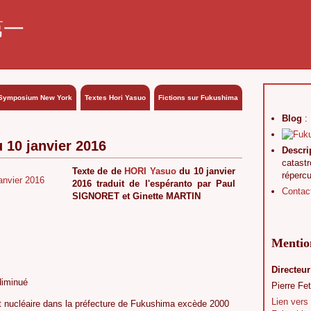
第一
Symposium New York
Textes Hori Yasuo
Fictions sur Fukushima
Blog
:
 10 janvier 2016
Descri
catast
Texte de de
HORI Yasuo
du 10 janvier
réperc
2016 traduit de l'espéranto par Paul
Contac
SIGNORET et Ginette MARTIN
Mention
Directeur
 diminué
Pierre Fet
Lien vers
t nucléaire dans la préfecture de Fukushima excède 2000