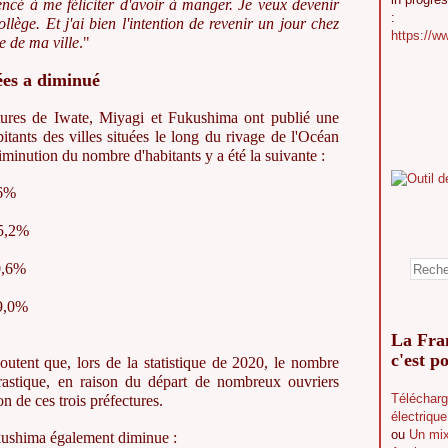
encé à me féliciter d'avoir à manger. Je veux devenir
:
lège. Et j'ai bien l'intention de revenir un jour chez
https://w
e de ma ville
."
rées a diminué
res de Iwate, Miyagi et Fukushima ont publié une
bitants des villes situées le long du rivage de l'Océan
iminution du nombre d'habitants y a été la suivante :
,6%
15,2%
0,6%
9,0%
La Fran
c'est po
utent que, lors de la statistique de 2020, le nombre
drastique, en raison du départ de nombreux ouvriers
Télécharg
n de ces trois préfectures.
électriqu
ou
Un mix
ukushima également diminue :