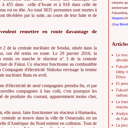
citoyens qu
 à 455 dans celle d’Iwate et à 918 dans celle de
anniversair
ma est en tête. Au total 3835 personnes sont mortes à
Fukushima,
nt décédées par la suite, au cours de leur fuite et de
Idogawa
(ma
(
Guy Biren
é veulent remettre en route davantage de
Article
et 2 de la centrale nucléaire de Sendai, située dans la
hu, ont été remis en route. Le 29 janvier 2016, la
Le trou
a remis en marche le réacteur n° 3 de la centrale
dévoilé
cture de Fukui. Ce réacteur fonctionne au combustible
Fukush
 Compagnie d'électricité Shikoku envisage la remise
lobby n
le nucléaire Ikata en avril.
Ethos
Et pen
e d'électricité de neuf compagnies prendra fin, et par
Fukushi
ouvelles compagnies à bas coût, c'est pourquoi les
radioac
ité de produire du courant, apparemment moins cher,
Le tran
réacte
, elle aussi, faire fonctionner un réacteur à Hamaoka,
Analys
e centrale se trouve dans la ville de Omaezaki, en un
de Fuk
celle d'Amérique du Nord entrent en collision. Tout de
La pisc