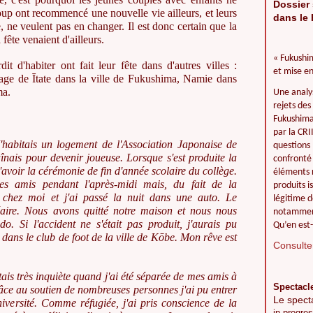
Dossier 
oup ont recommencé une nouvelle vie ailleurs, et leurs
dans le 
, ne veulent pas en changer. Il est donc certain que la
 fête venaient d'ailleurs.
« Fukushim
dit d'habiter ont fait leur fête dans d'autres villes :
et mise en
age de Ītate dans la ville de Fukushima, Namie dans
ma.
Une analy
rejets des
Fukushima 
par la CR
'habitais un logement de l'Association Japonaise de
questions 
înais pour devenir joueuse. Lorsque s'est produite la
confronté 
'avoir la cérémonie de fin d'année scolaire du collège.
éléments r
mes amis pendant l'après-midi mais, du fait de la
produits i
r chez moi et j'ai passé la nuit dans une auto. Le
légitime d
éaire. Nous avons quitté notre maison et nous nous
notamment
o. Si l'accident ne s'était pas produit, j'aurais pu
Qu’en est-
dans le club de foot de la ville de Kōbe. Mon rêve est
Consulter
tais très inquiète quand j'ai été séparée de mes amis à
Spectacl
râce au soutien de nombreuses personnes j'ai pu entrer
Le spect
iversité. Comme réfugiée, j'ai pris conscience de la
in progres