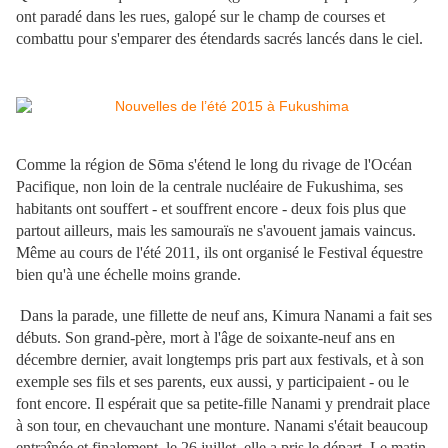
ont paradé dans les rues, galopé sur le champ de courses et
combattu pour s'emparer des étendards sacrés lancés dans le ciel.
Comme la région de Sōma s'étend le long du rivage de l'Océan
Pacifique, non loin de la centrale nucléaire de Fukushima, ses
habitants ont souffert - et souffrent encore - deux fois plus que
partout ailleurs, mais les samouraïs ne s'avouent jamais vaincus.
Même au cours de l'été 2011, ils ont organisé le Festival équestre
bien qu'à une échelle moins grande.
Dans la parade, une fillette de neuf ans, Kimura Nanami a fait ses
débuts. Son grand-père, mort à l'âge de soixante-neuf ans en
décembre dernier, avait longtemps pris part aux festivals, et à son
exemple ses fils et ses parents, eux aussi, y participaient - ou le
font encore. Il espérait que sa petite-fille Nanami y prendrait place
à son tour, en chevauchant une monture. Nanami s'était beaucoup
entraînée et finalement, le 26 juillet, elle a pris le départ. Le matin,