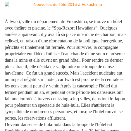
À Iwaki, ville du département de Fukushima, se trouve un hôtel
avec théâtre et piscine, le “Spa-Rezort Hawaiians”. Quelques
années auparavant, il y avait à sa place une mine de charbon, mais
celle-ci, en raison d'une réorientation de la politique énergétique,
périclita et finalement fut fermée. Pour survivre, la compagnie
propriétaire eut l'idée d'utiliser l'eau chaude d'une source présente
dans la mine et elle ouvrit un grand hôtel. Pour rendre ce dernier
plus attractif, elle décida de s'adjoindre une troupe de danse
havaïenne. Ce fut un grand succès. Mais l'accident nucléaire eut
un impact négatif sur l'hôtel, car Iwati est proche de la centrale et
les gens eurent peur d'y venir. Après la catastrophe l'hôtel dut
fermer pendant un an, et pendant cette période les danseuses ont
fait une tournée à travers cent-vingt-cinq villes, dans tout le Japon,
pour présenter un spectacle de hula-hula. Elles s'attirèrent la
sympathie de nombreuses personnes, et lorsque l'hôtel rouvrit ses
portes, les réservations affluèrent.
Devenir danseuse de hula-hula dans la troupe de l'hôtel est
l'ambition de maintes amatrices de danse. Le 28 juillet, quatre