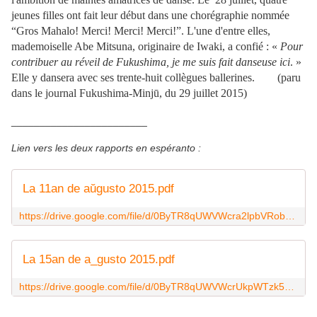
jeunes filles ont fait leur début dans une chorégraphie nommée
“Gros Mahalo! Merci! Merci! Merci!”. L'une d'entre elles,
mademoiselle Abe Mitsuna, originaire de Iwaki, a confié : «
Pour
contribuer au réveil de Fukushima, je me suis fait danseuse ici
. »
Elle y dansera avec ses trente-huit collègues ballerines. (paru
dans le journal Fukushima-Minjū, du 29 juillet 2015)
________________________
Lien vers les deux rapports en espéranto :
La 11an de aŭgusto 2015.pdf
https://drive.google.com/file/d/0ByTR8qUWVWcra2lpbVRobVFNekU/view?usp=sharing
La 15an de a_gusto 2015.pdf
https://drive.google.com/file/d/0ByTR8qUWVWcrUkpWTzk5dFd0a28/view?usp=sharing