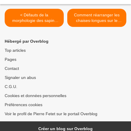
< Défauts de la
Comment réarranger les
morphologie des sapins
chaises-longues sur le
japonais endémiques aux
Titanic nucléaire >
alentours de la centrale
nucléaire de Fukushima
Hébergé par Overblog
Daiichi
Top articles
Pages
Contact
Signaler un abus
C.G.U.
Cookies et données personnelles
Préférences cookies
Voir le profil de Pierre Fetet sur le portail Overblog
Créer un blog sur Overblog