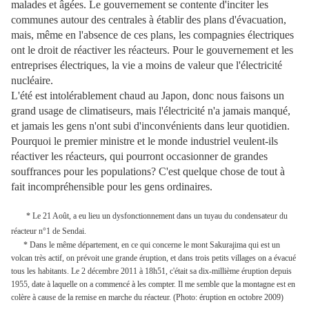
malades et âgées. Le gouvernement se contente d'inciter les
communes autour des centrales à établir des plans d'évacuation,
mais, même en l'absence de ces plans, les compagnies électriques
ont le droit de réactiver les réacteurs. Pour le gouvernement et les
entreprises électriques, la vie a moins de valeur que l'électricité
nucléaire.
L'été est intolérablement chaud au Japon, donc nous faisons un
grand usage de climatiseurs, mais l'électricité n'a jamais manqué,
et jamais les gens n'ont subi d'inconvénients dans leur quotidien.
Pourquoi le premier ministre et le monde industriel veulent-ils
réactiver les réacteurs, qui pourront occasionner de grandes
souffrances pour les populations? C'est quelque chose de tout à
fait incompréhensible pour les gens ordinaires.
* Le 21 Août, a eu lieu un dysfonctionnement dans un tuyau du condensateur du
réacteur n°1 de Sendai.
* Dans le même département, en ce qui concerne le mont Sakurajima qui est un
volcan très actif, on prévoit une grande éruption, et dans trois petits villages on a évacué
tous les habitants. Le 2 décembre 2011 à 18h51, c'était sa dix-millième éruption depuis
1955, date à laquelle on a commencé à les compter. Il me semble que la montagne est en
colère à cause de la remise en marche du réacteur. (Photo: éruption en octobre 2009)