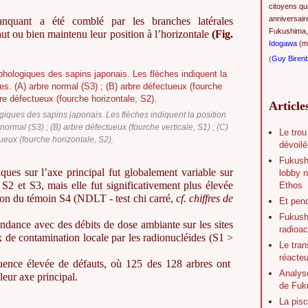
citoyens qu
anniversair
nquant a été comblé par les branches latérales
Fukushima,
ut ou bien maintenu leur position à l’horizontale
(Fig.
Idogawa
(ma
(
Guy Biren
Article
giques des sapins japonais. Les flèches indiquent la position
ormal (S3) ; (B) arbre défectueux (fourche verticale, S1) ; (C)
Le trou
ueux (fourche horizontale, S2).
dévoilé
Fukush
ues sur l’axe principal fut globalement variable sur
lobby n
 S2 et S3, mais elle fut significativement plus élevée
Ethos
on du témoin S4 (NDLT - test chi carré,
cf. chiffres de
Et pen
Fukushi
ndance avec des débits de dose ambiante sur les sites
radioac
x de contamination locale par les radionucléides (S1 >
Le tran
réacte
ence élevée de défauts, où 125 des 128 arbres ont
Analys
leur axe principal.
de Fuk
La pisc