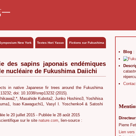
第一
Symposium New York
Textes Hori Yasuo
Fictions sur Fukushima
Blog
:
ie des sapins japonais endémiques
Descri
ale nucléaire de Fukushima Daiichi
catast
réperc
Contac
ects in native Japanese fir trees around the Fukushima
 13232; doi: 10.1038/srep13232 (2015).
chikawa2,*, Masahide Kubota2, Junko Hoshino3, Yoshihisa
Fuma1, Isao Kawaguchi1, Vasyl I. Yoschenko4 & Satoshi
Mention
dée le 20 juillet 2015 - Publiée le 28 août 2015
Directeur
scientifique sur le site
nature.com
, lien-source :
Pierre Fet
Lien vers