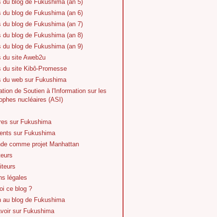
s du blog de Fukushima (an 5)
s du blog de Fukushima (an 6)
s du blog de Fukushima (an 7)
s du blog de Fukushima (an 8)
s du blog de Fukushima (an 9)
s du site Aweb2u
s du site Kibô-Promesse
es du web sur Fukushima
tion de Soutien à l'Information sur les
ophes nucléaires (ASI)
vres sur Fukushima
nts sur Fukushima
de comme projet Manhattan
teurs
iteurs
ns légales
i ce blog ?
n au blog de Fukushima
avoir sur Fukushima