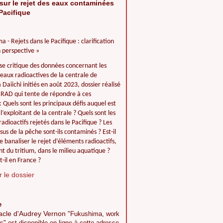
sur le rejet des eaux contaminées
Pacifique
a - Rejets dans le Pacifique : clarification
 perspective »
se critique des données concernant les
 eaux radioactives de la centrale de
Daiichi initiés en août 2023, dossier réalisé
IIRAD qui tente de répondre à ces
: Quels sont les principaux défis auquel est
l’exploitant de la centrale ? Quels sont les
adioactifs rejetés dans le Pacifique ? Les
ssus de la pêche sont-ils contaminés ? Est-il
e banaliser le rejet d’éléments radioactifs,
 du tritium, dans le milieu aquatique ?
t-il en France ?
 le dossier
e
acle d'Audrey Vernon
"Fukushima, work
s" est disponible en ligne à cette adresse