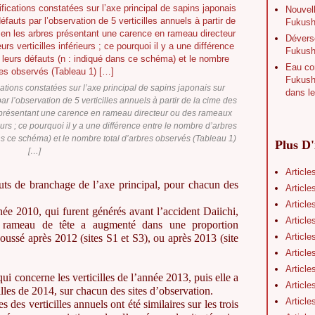
Nouvell
Fukushi
Déverse
Fukush
Eau con
Fukushi
ations constatées sur l’axe principal de sapins japonais sur
dans le
ar l’observation de 5 verticilles annuels à partir de la cime des
s présentant une carence en rameau directeur ou des rameaux
eurs ; ce pourquoi il y a une différence entre le nombre d’arbres
ns ce schéma) et le nombre total d’arbres observés (Tableau 1)
Plus D'
[…]
Article
ts de branchage de l’axe principal, pour chacun des
Article
Article
e 2010, qui furent générés avant l’accident Daiichi,
Article
u rameau de tête a augmenté dans une proportion
Article
poussé après 2012 (sites S1 et S3), ou après 2013 (site
Article
Article
i concerne les verticilles de l’année 2013, puis elle a
Article
illes de 2014, sur chacun des sites d’observation.
Article
 des verticilles annuels ont été similaires sur les trois