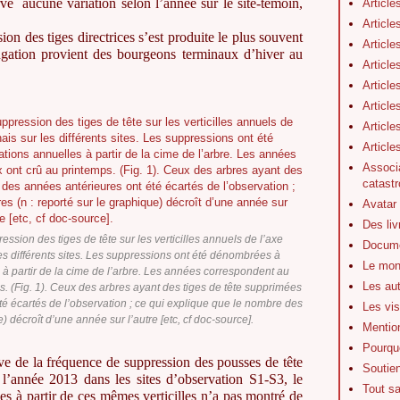
rvé aucune variation selon l’année sur le site-témoin,
Article
Article
ion des tiges directrices s’est produite le plus souvent
Article
longation provient des bourgeons terminaux d’hiver au
Article
Article
Article
Article
Articl
Associa
catastr
Avatar
Des li
ession des tiges de tête sur les verticilles annuels de l’axe
Docume
les différents sites. Les suppressions ont été dénombrées à
Le mon
s à partir de la cime de l’arbre. Les années correspondent au
Les au
 (Fig. 1). Ceux des arbres ayant des tiges de tête supprimées
é écartés de l’observation ; ce qui explique que le nombre des
Les vis
e) décroît d’une année sur l’autre [etc, cf doc-source].
Mentio
Pourquo
ive de la fréquence de suppression des pousses de tête
Soutie
e l’année 2013 dans les sites d’observation S1-S3, le
Tout s
s à partir de ces mêmes verticilles n’a pas montré de