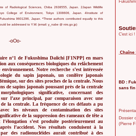
Fukushim
tute of Radiological Sciences, Chiba 2638555, Japan. 2Japan Wildlife
yo College of Environment, Tokyo 1308606, Japan. 4Institute of
, Fukushima 9601296, Japan. *These authors contributed equally to this
ould be addressed to Y.W. (email: y_nabe @ nirs.go.jp)
Soutie
C'est ici !
-oOo-
Chaîne 
aire n
°1 de Fukushima Daiichi [
F1NPP] en mars
tion aux cons
équences biologiques du rel
âchement
e environnement. Notre recherche s
’est int
éress
ée
ologie du sapin japonais, un conif
ère japonais
d
émique, sur des sites proches de la centrale. Nous
BD
Fuk
:
ons de sapins japonais poussant pr
ès de la centrale
sans fin
 morphologiques significative, concernant des
 sur l
’axe principal, par comparaison avec une
 de la centrale. La fr
équence de ces d
éfauts a pu
vec les niveaux de contamination des sites
Présentat
gnificative de la suppression des rameaux de t
ête a
Dossier 
 l
’élongation s
’est produite post
érieurement au
(Pierre F
apr
ès l
’accident. Nos r
ésultats conduisent
à la
 par des radionucl
éides aurait contribu
é à des