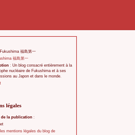
 Fukushima 福島第一
ption
: Un blog consacré entièrement à la
rophe nucléaire de Fukushima et à ses
ussions au Japon et dans le monde.
t
s légales
 de la publication
:
et
 les mentions légales du blog de