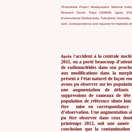
1Fukushima Project Headquarters, National Insti
Research Centre, Tokyo 1308606, Japan. 3Tok
Environmental Radioactivity, Fukushima University
work. Correspondence and requests for materials sh
accident
à la centrale nucl
é
Apr
ès l
’
2011, on a port
é beaucoup d
’atten
de radionucl
éides dans son proch
aux modifications dans la morph
pr
ésent
à l
’état naturel de fa
çon en
avons pu observer sur les populati
une augmentation de d
éfauts
suppressions de rameaux de t
ête
population de r
éf
érence situ
ée loin
être mise en correspondance a
d
’observation. Une augmentation si
pu
être observ
ée dans ceux dont
printemps 2012, soit une ann
ée 
conclusion que la contamination