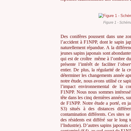
Figure 1 - Schém
Des conifères poussent dans une zon
l’accident à F1NPP, dont le sapin jap
naturellement répandue. A la différen
jeunes sapins japonais sont abondantes
qui est de croître même à l’ombre du co
présente l’intérêt de faciliter l’ob
entier. De plus, la régularité de la
déterminer les changements année apr
notre étude, nous avons utilisé ce sa
l’impact environnemental de la con
F1NPP. Nous nous sommes intéressés
tête dans les cinq dernières années, su
de F1NPP. Notre étude a porté, en jan
S3) situés à des distances différe
contamination différents. Ces sites se 
des résidents est différé sur le lon
l’Industrie). D’autres sapins japonais 
contaminé (S4), au sud-ouest de F1N