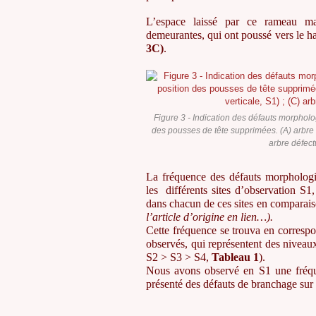
L’espace laissé par ce rameau ma
demeurantes, qui ont poussé vers le ha
3C)
.
Figure 3 - Indication des défauts morpholo
des pousses de tête supprimées. (A) arbre n
arbre défect
La fréquence des défauts morphologiq
les différents sites d’observation S1,
dans chacun de ces sites en comparais
l
’article d
’origine en lien
…).
Cette fréquence se trouva en correspo
observés, qui représentent des niveau
S2 > S3 > S4,
Tableau 1
).
Nous avons observé en S1 une fréqu
présenté des défauts de branchage sur 