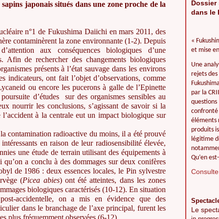
Dossier 
 sapins japonais situ
és dans une zone proche de la
dans le 
 nucléaire n°1 de Fukushima Daiichi en mars 2011, des
hère contaminèrent la zone environnante (1-2). Depuis
« Fukushim
d’attention aux conséquences biologiques d’une
et mise en
es. Afin de rechercher des changements biologiques
Une analy
rganismes présents à l’état sauvage dans les environs
rejets des
des indicateurs, ont fait l’objet d’observations, comme
Fukushima 
 Lycaneid ou encore les pucerons à galle de l’Epinette
par la CR
 poursuite d’études sur des organismes sensibles au
questions 
x nourrir les conclusions, s’agissant de savoir si la
confronté 
 l’accident à la centrale eut un impact biologique sur
éléments r
produits i
 la contamination radioactive du moins, il a été prouvé
légitime d
intéressants en raison de leur radiosensibilité élevée,
notamment
nies une étude de terrain utilisant des équipements à
Qu’en est-
i qu’on a conclu à des dommages sur deux conifères
obyl de 1986 : deux essences locales, le Pin sylvestre
Consulter
orvège (
Picea abies
) ont été atteintes, dans les zones
ommages biologiques caractérisés (10-12). En situation
post-accidentelle, on a mis en évidence que des
Spectacl
culier dans le branchage de l’axe principal, furent les
Le spect
 les plus fréquemment observées (6-12).
in progres