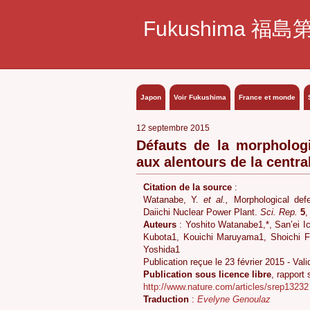
Fukushima 福島
Japon
Voir Fukushima
France et monde
12 septembre 2015
Défauts de la morpholog
aux alentours de la centr
Citation de la source
:
Watanabe, Y.
et al.,
Morphological def
Daiichi Nuclear Power Plant.
Sci. Rep.
5
,
Auteurs
: Yoshito Watanabe1,*, San’ei I
Kubota1, Kouichi Maruyama1, Shoichi 
Yoshida1
Publication reçue le 23 février 2015 - Vali
Publication sous licence libre
, rapport 
http://www.nature.com/articles/srep13232
Traduction
:
Evelyne Genoulaz