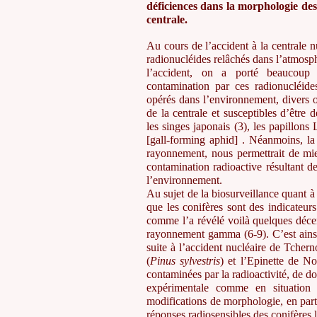
d
éficiences dans la morphologie des
centrale.
Au cours de l’accident à la centrale
radionucléides relâchés dans l’atmosp
l’accident, on a porté beaucoup 
contamination par ces radionucléid
opérés dans l’environnement, divers o
de la centrale et susceptibles d’être 
les singes japonais (3), les papillons
[gall-forming aphid] . Néanmoins, la
rayonnement, nous permettrait de mieu
contamination radioactive résultant de
l’environnement.
Au sujet de la biosurveillance quant à
que les conifères sont des indicateurs 
comme l’a révélé voilà quelques décen
rayonnement gamma (6-9). C’est ains
suite à l’accident nucléaire de Tchern
(
Pinus sylvestris
) et l’Epinette de N
contaminées par la radioactivité, de d
expérimentale comme en situation 
modifications de morphologie, en parti
réponses radiosensibles des conifères