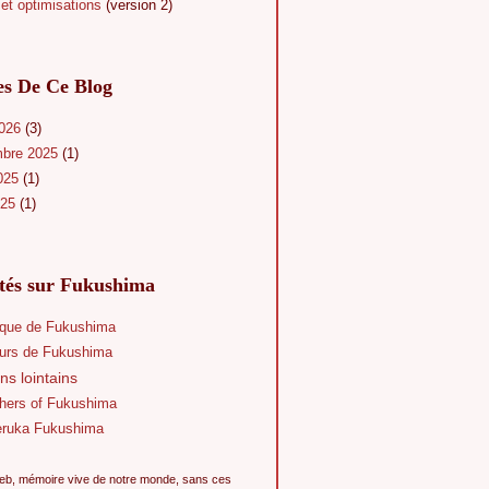
et optimisations
(version 2)
es De Ce Blog
2026
(3)
mbre 2025
(1)
025
(1)
025
(1)
ités sur Fukushima
que de Fukushima
eurs de Fukushima
ns lointains
hers of Fukushima
eruka Fukushima
eb, mémoire vive de notre monde, sans ces