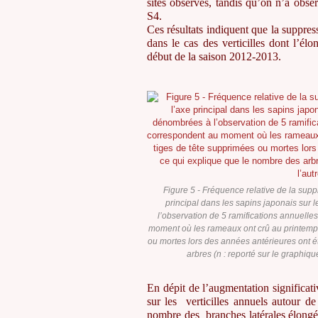
sites observés, tandis qu’on n’a obse
S4.
Ces résultats indiquent que la suppress
dans le cas des verticilles dont l’é
début de la saison 2012-2013.
Figure 5 - Fréquence relative de la suppr
principal dans les sapins japonais sur 
l’observation de 5 ramifications annuelle
moment où les rameaux ont crû au printemps.
ou mortes lors des années antérieures ont ét
arbres (n : reporté sur le graphiqu
En dépit de l’augmentation significat
sur les verticilles annuels autour d
nombre des branches latérales élongée