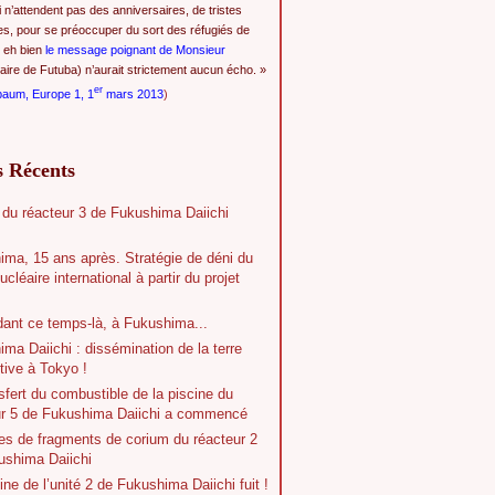
i n’attendent pas des anniversaires, de tristes
es, pour se préoccuper du sort des réfugiés de
 eh bien
le message poignant de Monsieur
ire de Futuba) n’aurait strictement aucun écho. »
er
baum, Europe 1, 1
mars 2013
)
s Récents
 du réacteur 3 de Fukushima Daiichi
ima, 15 ans après. Stratégie de déni du
ucléaire international à partir du projet
dant ce temps-là, à Fukushima...
ma Daiichi : dissémination de la terre
tive à Tokyo !
sfert du combustible de la piscine du
ur 5 de Fukushima Daiichi a commencé
es de fragments de corium du réacteur 2
ushima Daiichi
ine de l’unité 2 de Fukushima Daiichi fuit !