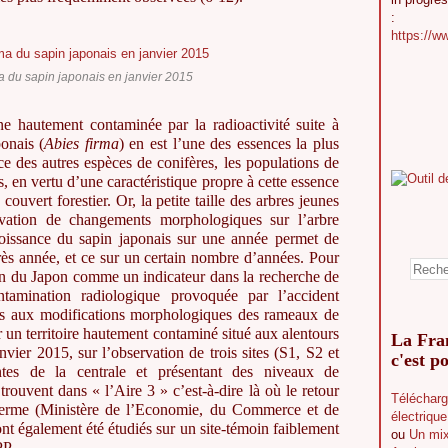
:
https://w
a du sapin japonais en janvier 2015
e hautement contaminée par la radioactivité suite à
onais (
Abies firma
) en est l’une des essences la plus
ce des autres espèces de conifères, les populations de
, en vertu d’une caractéristique propre à cette essence
uvert forestier. Or, la petite taille des arbres jeunes
servation de changements morphologiques sur l’arbre
 croissance du sapin japonais sur une année permet de
ès année, et ce sur un certain nombre d’années. Pour
pin du Japon comme un indicateur dans la recherche de
tamination radiologique provoquée par l’accident
 aux modifications morphologiques des rameaux de
r un territoire hautement contaminé situé aux alentours
La Fran
vier 2015, sur l’observation de trois sites (S1, S2 et
c'est po
ntes de la centrale et présentant des niveaux de
trouvent dans « l’Aire 3 » c’est-à-dire là où le retour
Télécharg
g terme (Ministère de l’Economie, du Commerce et de
électriqu
ont également été étudiés sur un site-témoin faiblement
ou
Un mix
PP.