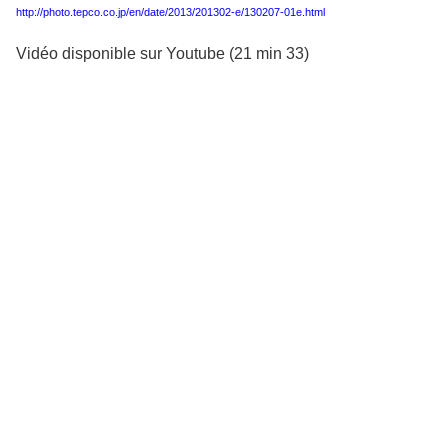
http://photo.tepco.co.jp/en/date/2013/201302-e/130207-01e.html
Vidéo disponible sur Youtube (21 min 33)