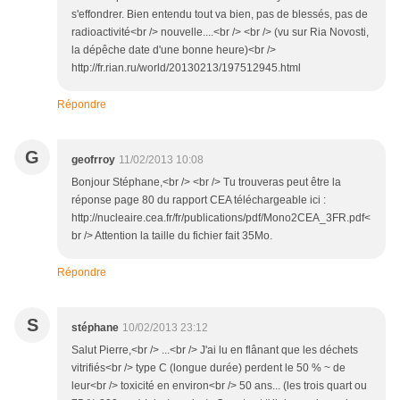
s'effondrer. Bien entendu tout va bien, pas de blessés, pas de
radioactivité<br /> nouvelle....<br /> <br /> (vu sur Ria Novosti,
la dépêche date d'une bonne heure)<br />
http://fr.rian.ru/world/20130213/197512945.html
Répondre
G
geofrroy
11/02/2013 10:08
Bonjour Stéphane,<br /> <br /> Tu trouveras peut être la
réponse page 80 du rapport CEA téléchargeable ici :
http://nucleaire.cea.fr/fr/publications/pdf/Mono2CEA_3FR.pdf<
br /> Attention la taille du fichier fait 35Mo.
Répondre
S
stéphane
10/02/2013 23:12
Salut Pierre,<br /> ...<br /> J'ai lu en flânant que les déchets
vitrifiés<br /> type C (longue durée) perdent le 50 % ~ de
leur<br /> toxicité en environ<br /> 50 ans... (les trois quart ou