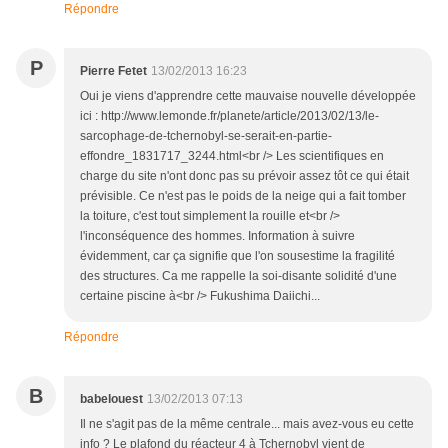
Répondre
P
Pierre Fetet
13/02/2013 16:23
Oui je viens d'apprendre cette mauvaise nouvelle développée
ici : http://www.lemonde.fr/planete/article/2013/02/13/le-
sarcophage-de-tchernobyl-se-serait-en-partie-
effondre_1831717_3244.html<br /> Les scientifiques en
charge du site n'ont donc pas su prévoir assez tôt ce qui était
prévisible. Ce n'est pas le poids de la neige qui a fait tomber
la toiture, c'est tout simplement la rouille et<br />
l'inconséquence des hommes. Information à suivre
évidemment, car ça signifie que l'on sousestime la fragilité
des structures. Ca me rappelle la soi-disante solidité d'une
certaine piscine à<br /> Fukushima Daiichi...
Répondre
B
babelouest
13/02/2013 07:13
Il ne s'agit pas de la même centrale... mais avez-vous eu cette
info ? Le plafond du réacteur 4 à Tchernobyl vient de