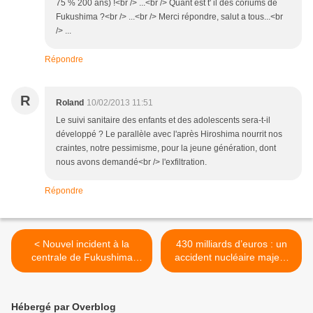
75 % 200 ans) !<br /> ...<br /> Quant est t' il des coriums de
Fukushima ?<br /> ...<br /> Merci répondre, salut a tous...<br
/> ...
Répondre
R
Roland
10/02/2013 11:51
Le suivi sanitaire des enfants et des adolescents sera-t-il
développé ? Le parallèle avec l'après Hiroshima nourrit nos
craintes, notre pessimisme, pour la jeune génération, dont
nous avons demandé<br /> l'exfiltration.
Répondre
< Nouvel incident à la
430 milliards d’euros : un
centrale de Fukushima
accident nucléaire majeur
Daiichi
mettrait la France en faillite
>
Hébergé par Overblog