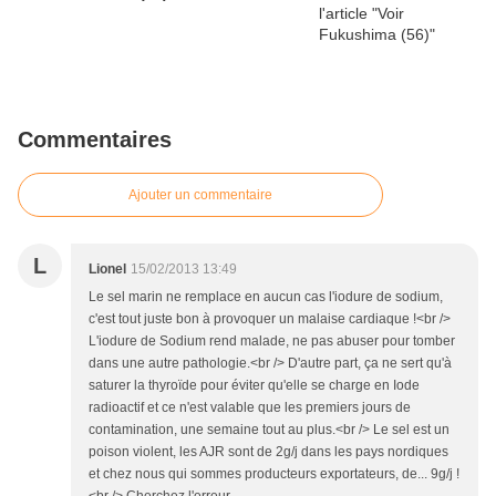
Commentaires
Ajouter un commentaire
L
Lionel
15/02/2013 13:49
Le sel marin ne remplace en aucun cas l'iodure de sodium,
c'est tout juste bon à provoquer un malaise cardiaque !<br />
L'iodure de Sodium rend malade, ne pas abuser pour tomber
dans une autre pathologie.<br /> D'autre part, ça ne sert qu'à
saturer la thyroïde pour éviter qu'elle se charge en Iode
radioactif et ce n'est valable que les premiers jours de
contamination, une semaine tout au plus.<br /> Le sel est un
poison violent, les AJR sont de 2g/j dans les pays nordiques
et chez nous qui sommes producteurs exportateurs, de... 9g/j !
<br /> Cherchez l'erreur.