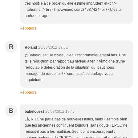
très hostile à ce projet qu'elle estime imprudent et<br />
irrationnel."<br /> http://vimeo.com/34987424<br /> C'est à
hurler de rage...
Répondre
R
Roland
26/03/2012 19:52
@Babelouest : le niveau d'eau est dramatiquement bas. Une
telle réduction, par rapport au niveau à tenir, témoigne d'une
redoutable détérioration de la situation, qui peut nous
ménager de rudes<br /> "surprises". Je partage votre
inquiétude.
Répondre
B
babelouest
26/03/2012 19:47
Là, NHK ne parle pas de nouvelles fuites, mais il semble bien
que les anciennes continuent toujours, sans doute TEPCO ne
réussit-il pas à les maîtriser. Seul point encourageant :
toujours selon<br /> TEPCO la température serait stabilisée à