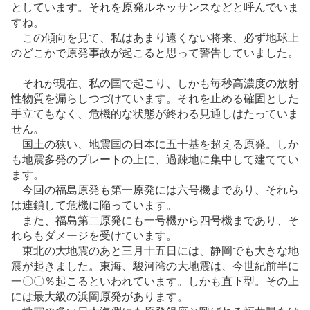
としています。それを原発ルネッサンスなどと呼んでいま
すね。
この傾向を見て、私はあまり遠くない将来、必ず地球上
のどこかで原発事故が起こると思って警告していました。
それが現在、私の国で起こり、しかも毎秒高濃度の放射
性物質を漏らしつづけています。それを止める確固とした
手立てもなく、危機的な状態が終わる見通しはたっていま
せん。
国土の狭い、地震国の日本に五十基を超える原発。しか
も地震多発のプレートの上に、過疎地に集中して建ててい
ます。
今回の福島原発も第一原発には六号機まであり、それら
は連鎖して危機に陥っています。
また、福島第二原発にも一号機から四号機まであり、そ
れらもダメージを受けています。
東北の大地震のあと三月十五日には、静岡でも大きな地
震が起きました。東海、駿河湾の大地震は、今世紀前半に
一〇〇％起こるといわれています。しかも直下型。その上
には最大級の浜岡原発があります。