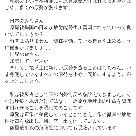
地震の多い日本海側にも原発銀座と呼ばれる福井県をは
じめ、多くの原発があります。
日本のみなさん
原爆被爆国の日本が放射能発生加害国になっていって良
いのでしょうか？
時間はありません。現在稼働している原発を止めるよう
に働きかけましょう。
世界の皆さん
加勢してください。
そして、地球上に新しい原発を造ることはもちろん、い
ま稼働しているすべての原発を止め、廃炉にするように声
を上げましょう。
私は被爆者として国の内外で反核を訴えてきました。そ
れは原爆・水爆だけではなく、原発が地球上の生命を滅ぼ
す日が来ることを恐れてのことです。
原発は正常に稼働しているときでさえ、常に微量の放射
性物質を放出し、海、空、土を汚しています。
微量放射線の危険性についても隠蔽されています。