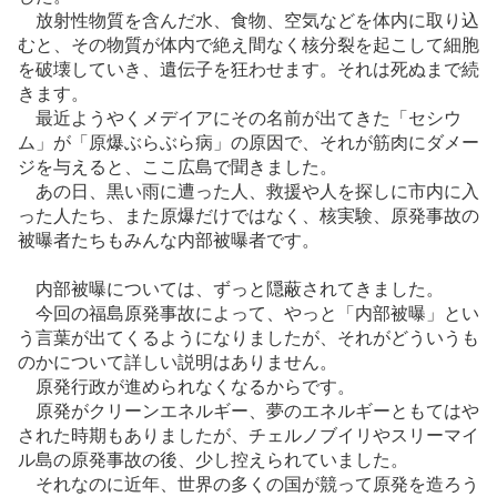
放射性物質を含んだ水、食物、空気などを体内に取り込
むと、その物質が体内で絶え間なく核分裂を起こして細胞
を破壊していき、遺伝子を狂わせます。それは死ぬまで続
きます。
最近ようやくメデイアにその名前が出てきた「セシウ
ム」が「原爆ぶらぶら病」の原因で、それが筋肉にダメー
ジを与えると、ここ広島で聞きました。
あの日、黒い雨に遭った人、救援や人を探しに市内に入
った人たち、また原爆だけではなく、核実験、原発事故の
被曝者たちもみんな内部被曝者です。
内部被曝については、ずっと隠蔽されてきました。
今回の福島原発事故によって、やっと「内部被曝」とい
う言葉が出てくるようになりましたが、それがどういうも
のかについて詳しい説明はありません。
原発行政が進められなくなるからです。
原発がクリーンエネルギー、夢のエネルギーともてはや
された時期もありましたが、チェルノブイリやスリーマイ
ル島の原発事故の後、少し控えられていました。
それなのに近年、世界の多くの国が競って原発を造ろう