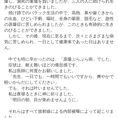
爆し、瀕死の重傷を負いましたが、三人の人に助けられ生
きのびることができました。
焼け跡でのバラック生活の中で、高熱、鼻や歯ぐきから
の出血、ひどい下痢、嘔吐、全身の紫斑、脱毛など、急性
の原爆症に苦しめられましたが、このときも奇跡的に生き
のびることができました。
しかし、その後、現在に至るまで、次々とさまざまな病
気に苦しめられ、一日として健康体であった日はありませ
ん。
中でも特に辛かったのは、「原爆ぶらぶら病」でした。
症状は、耐え難いほどの倦怠感です。
私は医師に何度かお願いしました。
「先生、一日でも、一時間でもいいですから、爽やかで
軽いからだにしてください」
でも、それは叶いませんでした。
私は夜寝るときに神に祈りました。
「明日の朝、目が覚めませんように」
それらはすべて放射線による内部被曝によって起こりま
した。