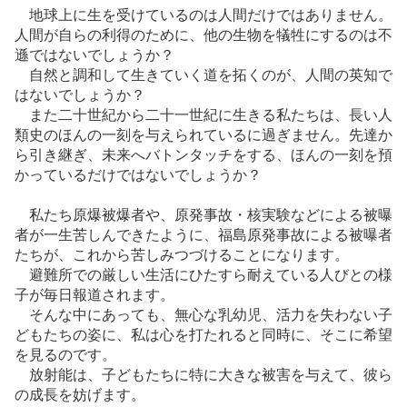
地球上に生を受けているのは人間だけではありません。
人間が自らの利得のために、他の生物を犠牲にするのは不
遜ではないでしょうか？
自然と調和して生きていく道を拓くのが、人間の英知で
はないでしょうか？
また二十世紀から二十一世紀に生きる私たちは、長い人
類史のほんの一刻を与えられているに過ぎません。先達か
ら引き継ぎ、未来へバトンタッチをする、ほんの一刻を預
かっているだけではないでしょうか？
私たち原爆被爆者や、原発事故・核実験などによる被曝
者が一生苦しんできたように、福島原発事故による被曝者
たちが、これから苦しみつづけることになります。
避難所での厳しい生活にひたすら耐えている人びとの様
子が毎日報道されます。
そんな中にあっても、無心な乳幼児、活力を失わない子
どもたちの姿に、私は心を打たれると同時に、そこに希望
を見るのです。
放射能は、子どもたちに特に大きな被害を与えて、彼ら
の成長を妨げます。