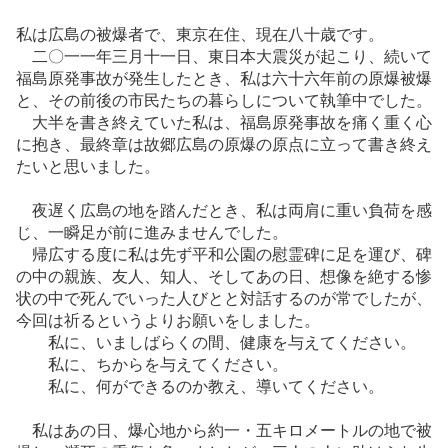
私は広島の被爆者で、東京在住、現在八十歳です。
二〇一一年三月十一日、東日本大震災が起こり、続いて
福島原発事故が発生したとき、私は六十六年前の原爆被爆
と、その前後の市民たちの暮らしについて執筆中でした。
大半を書き終えていた私は、福島原発事故を痛く重く心
に抱き、最終章は故郷広島の原爆の原点に立って書き終え
たいと思いました。
夜遅く広島の地を踏んだとき、私は両肩に重い負荷を感
じ、一瞬足が前に進みませんでした。
帰広する度に私は先ず平和公園の慰霊碑に足を運び、碑
の中の親族、友人、知人、そしてあの日、想像を絶する惨
状の中で死んでいった人びとと対話するのが常でしたが、
今回は祈るというよりお願いをしました。
私に、いましばらくの間、健康を与えてください。
私に、ちからを与えてください。
私に、何ができるのか教え、導いてください。
私はあの日、爆心地から約一・五キロメートルの地で被