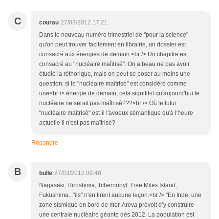
C
courau
27/03/2012 17:21
Dans le nouveau numéro trimestriel de "pour la science"
qu'on peut trouver facilement en librairie, un dossier est
consacré aux énergies de demain.<br /> Un chapitre est
consacré au "nucléaire maîtrisé". On a beau ne pas avoir
étudié la réthorique, mais on peut se poser au moins une
question: si le "nucléaire maîtrisé" est considéré comme
une<br /> énergie de demain, cela signifit-il qu'aujourd'hui le
nucléaire ne serait pas maîtrisé???<br /> Où le futur
"nucléaire maîtrisé" est-il l'avoeux sémantique qu'à l'heure
actuelle il n'est pas maîtrisé?
Répondre
B
bulle
27/03/2012 09:48
Nagasaki, Hiroshima, Tchernobyl, Tree Miles Island,
Fukushima..."ils" n'en tirent aucune leçon.<br /> "En Inde, une
zone sismique en bord de mer. Areva prévoit d’y construire
une centrale nucléaire géante dès 2012. La population est