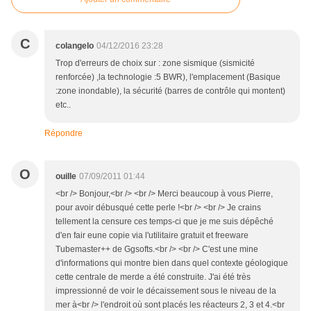
C
colangelo
04/12/2016 23:28
Trop d'erreurs de choix sur : zone sismique (sismicité
renforcée) ,la technologie :5 BWR), l'emplacement (Basique
:zone inondable), la sécurité (barres de contrôle qui montent)
etc..
Répondre
O
ouille
07/09/2011 01:44
<br /> Bonjour,<br /> <br /> Merci beaucoup à vous Pierre,
pour avoir débusqué cette perle !<br /> <br /> Je crains
tellement la censure ces temps-ci que je me suis dépêché
d'en fair eune copie via l'utilitaire gratuit et freeware
Tubemaster++ de Ggsofts.<br /> <br /> C'est une mine
d'informations qui montre bien dans quel contexte géologique
cette centrale de merde a été construite. J'ai été très
impressionné de voir le décaissement sous le niveau de la
mer à<br /> l'endroit où sont placés les réacteurs 2, 3 et 4.<br