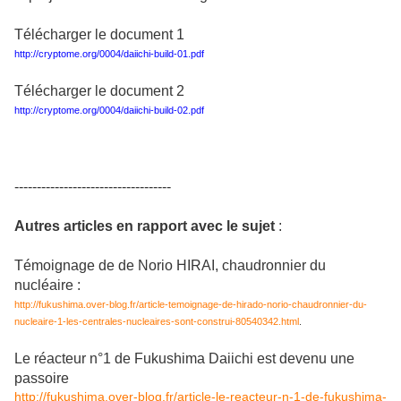
Télécharger le document 1
http://cryptome.org/0004/daiichi-build-01.pdf
Télécharger le document 2
http://cryptome.org/0004/daiichi-build-02.pdf
-----------------------------------
Autres articles en rapport avec le sujet
:
Témoignage de
de Norio HIRAI, chaudronnier du
nucléaire :
http://fukushima.over-blog.fr/article-temoignage-de-hirado-norio-chaudronnier-du-
nucleaire-1-les-centrales-nucleaires-sont-construi-80540342.html
.
Le réacteur n°1 de Fukushima Daiichi est devenu une
passoire
http://fukushima.over-blog.fr/article-le-reacteur-n-1-de-fukushima-