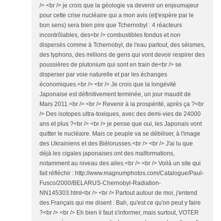
/> <br /> je crois que la géologie va devenir un enjeumajeur
pour cette crise nucléaire qui a mon avis (etj'espère par le
bon sens) sera bien pire que Tchernobyl : 4 réacteurs
incontrôlables, des<br /> combustibles fondus et non
dispersés comme à Tchernobyl, de l'eau partout, des séismes,
des typhons, des millions de gens qui vont devoir respirer des
poussières de plutonium qui sont en train de<br /> se
disperser par voie naturelle et par les échanges
économiques.<br /> <br /> Je crois que la longévité
Japonaise est définitivement terminée, un jour maudit de
Mars 2011.<br /> <br /> Revenir à la prospérité, après ça ?<br
/> Des isotopes ultra-toxiques, avec des demi-vies de 24000
ans et plus ?<br /> <br /> je pense que oui, les Japonais vont
quitter le nucléaire. Mais ce peuple va se débiliser, à l'image
des Ukrainiens et des Biélorusses.<br /> <br /> J'ai lu que
déjà les cigales japonaises ont des malformations,
notamment au niveau des ailes.<br /> <br /> Voilà un site qui
fait réfléchir : http://www.magnumphotos.com/Catalogue/Paul-
Fusco/2000/BELARUS-Chernobyl-Radiation-
NN145303.html<br /> <br /> Partout autour de moi, j'entend
des Français qui me disent : Bah, qu'est ce qu'on peut y faire
?<br /> <br /> Eh bien il faut s'informer, mais surtout, VOTER