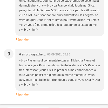
en conséquence, pour sortir de ce cauchemar, de cette mafia
du nucléaire !<br /> <br /> La France vit du tourisme. Si ça
pète, c'est du MOx dans 50% des cas. Et à part les 20 trous du
cul de l'AIEA en scaphandre qui viendront voir les dégâts, on
vivra de quoi ?<br /> <br /> Bravo pour votre action, Mr Fetet !
<br /> Vous êtes digne d'être à la hauteur de la situation !<br
/> <br /> <br />
Répondre
0
0 en orthographe.....
06/09/2011 05:25
<br /> Pas un seul commentaire,pas un!!!!Merci a Pierre et
bon courage a Pif.<br /> <br /> Ganbalo.<br /> <br /> Ps:article
tres interessant,vous etiez le premier a ma connaissance a
faire voir ce petit film a gloire de la merde atomique...vous
avez mon mail,j'ai le lien d'un docu a vous envoyez.<br /> .<br
/> <br /> <br />
Répondre