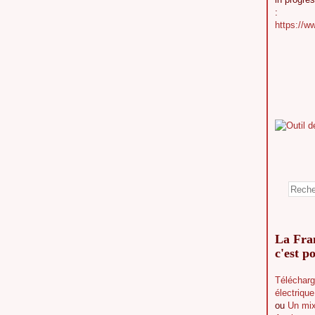
:
https://w
La Fran
c'est po
Télécharg
électriqu
ou
Un mix