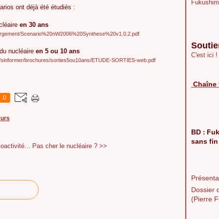
Fukushim
rios ont déjà été étudiés :
ucléaire
en 30 ans
chargement/Scenario%20nW2006%20Synthese%20v1.0.2.pdf
Soutie
e du nucléaire
en 5 ou 10 ans
C'est ici !
org/sinformer/brochures/sorties5ou10ans/ETUDE-SORTIES-web.pdf
Chaîne 
0
eurs
BD
Fuk
:
sans fin
activité...
Pas cher le nucléaire ? >>
Présentat
Dossier 
(Pierre F