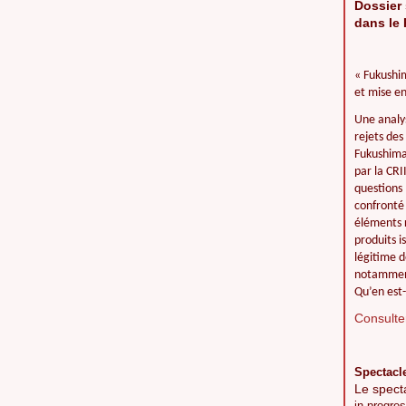
Dossier 
dans le 
« Fukushim
et mise en
Une analy
rejets des
Fukushima 
par la CR
questions 
confronté 
éléments r
produits i
légitime d
notamment
Qu’en est-
Consulter
Spectacl
Le spect
in progres