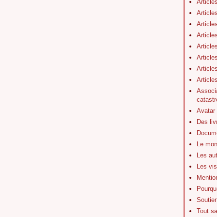
Article
Article
Article
Article
Article
Article
Article
Articl
Associa
catastr
Avatar
Des li
Docume
Le mon
Les au
Les vis
Mentio
Pourquo
Soutie
Tout s