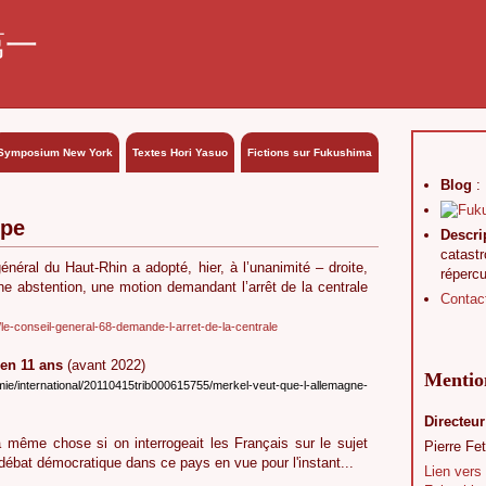
第一
Symposium New York
Textes Hori Yasuo
Fictions sur Fukushima
Blog
:
ope
Descri
catast
général du Haut-Rhin a adopté, hier, à l’unanimité – droite,
réperc
e abstention, une motion demandant l’arrêt de la centrale
Contac
6/le-conseil-general-68-demande-l-arret-de-la-centrale
en 11 ans
(avant 2022)
Mention
nomie/international/20110415trib000615755/merkel-veut-que-l-allemagne-
Directeur
a même chose si on interrogeait les Français sur le sujet
Pierre Fet
 débat démocratique dans ce pays en vue pour l'instant...
Lien vers