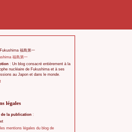
 Fukushima 福島第一
ption
: Un blog consacré entièrement à la
rophe nucléaire de Fukushima et à ses
ussions au Japon et dans le monde.
t
s légales
 de la publication
:
et
 les mentions légales du blog de