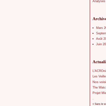
Analyses 
Archiv
Mars 
Septe
Août 2
Juin 2
Actual
L'ACROni
Les Veill
Nos voisi
The Watc
Projet Mi
.
« Sans le w