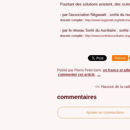
Pourtant des solutions existent, des scéna
- par l'association Négawatt : sortie du n
dossier complet :
http://www.negawatt.org/tele
- par le réseau Sortir du nucléaire : sorti
dossier complet :
http://www.sortirdunucleaire.
Repost
Publié par Pierre Fetet
dans
en france et aill
commenter cet article
…
<< Hausse de la radio
commentaires
Ajouter un commentaire