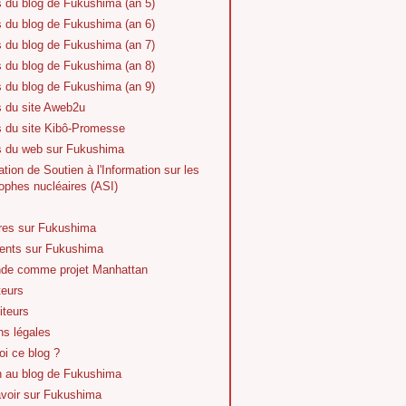
s du blog de Fukushima (an 5)
s du blog de Fukushima (an 6)
s du blog de Fukushima (an 7)
s du blog de Fukushima (an 8)
s du blog de Fukushima (an 9)
s du site Aweb2u
s du site Kibô-Promesse
es du web sur Fukushima
tion de Soutien à l'Information sur les
ophes nucléaires (ASI)
vres sur Fukushima
nts sur Fukushima
de comme projet Manhattan
teurs
iteurs
ns légales
i ce blog ?
n au blog de Fukushima
avoir sur Fukushima