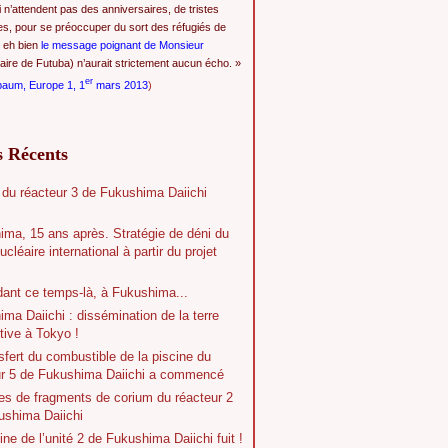
i n’attendent pas des anniversaires, de tristes
es, pour se préoccuper du sort des réfugiés de
 eh bien
le message poignant de Monsieur
ire de Futuba) n’aurait strictement aucun écho. »
er
baum, Europe 1, 1
mars 2013
)
s Récents
 du réacteur 3 de Fukushima Daiichi
ima, 15 ans après. Stratégie de déni du
ucléaire international à partir du projet
dant ce temps-là, à Fukushima...
ma Daiichi : dissémination de la terre
tive à Tokyo !
sfert du combustible de la piscine du
ur 5 de Fukushima Daiichi a commencé
es de fragments de corium du réacteur 2
ushima Daiichi
ine de l’unité 2 de Fukushima Daiichi fuit !