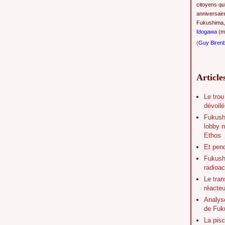
citoyens qu
anniversair
Fukushima,
Idogawa
(ma
(
Guy Biren
Article
Le trou
dévoilé
Fukush
lobby n
Ethos
Et pen
Fukushi
radioac
Le tran
réacte
Analys
de Fuk
La pisc