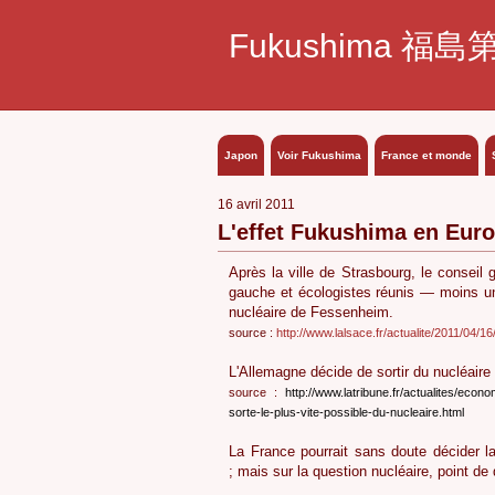
Fukushima 福島
Japon
Voir Fukushima
France et monde
16 avril 2011
L'effet Fukushima en Eur
Après la ville de Strasbourg, le conseil 
gauche et écologistes réunis — moins un
nucléaire de Fessenheim.
source :
http://www.lalsace.fr/actualite/2011/04/1
L'Allemagne décide de sortir du nucléaire
source :
http://www.latribune.fr/actualites/eco
sorte-le-plus-vite-possible-du-nucleaire.html
La France pourrait sans doute décider l
; mais sur la question nucléaire, point de