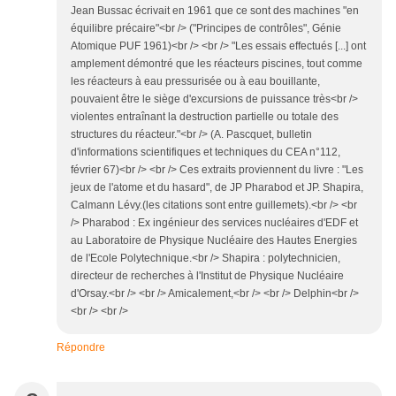
Jean Bussac écrivait en 1961 que ce sont des machines "en
équilibre précaire"<br /> ("Principes de contrôles", Génie
Atomique PUF 1961)<br /> <br /> "Les essais effectués [...] ont
amplement démontré que les réacteurs piscines, tout comme
les réacteurs à eau pressurisée ou à eau bouillante,
pouvaient être le siège d'excursions de puissance très<br />
violentes entraînant la destruction partielle ou totale des
structures du réacteur."<br /> (A. Pascquet, bulletin
d'informations scientifiques et techniques du CEA n°112,
février 67)<br /> <br /> Ces extraits proviennent du livre : "Les
jeux de l'atome et du hasard", de JP Pharabod et JP. Shapira,
Calmann Lévy.(les citations sont entre guillemets).<br /> <br
/> Pharabod : Ex ingénieur des services nucléaires d'EDF et
au Laboratoire de Physique Nucléaire des Hautes Energies
de l'Ecole Polytechnique.<br /> Shapira : polytechnicien,
directeur de recherches à l'Institut de Physique Nucléaire
d'Orsay.<br /> <br /> Amicalement,<br /> <br /> Delphin<br />
<br /> <br />
Répondre