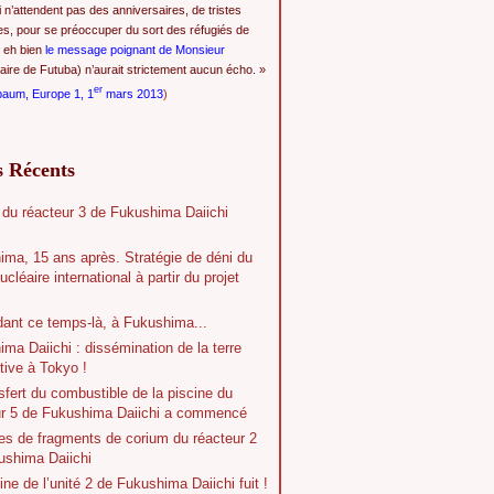
i n’attendent pas des anniversaires, de tristes
es, pour se préoccuper du sort des réfugiés de
 eh bien
le message poignant de Monsieur
ire de Futuba) n’aurait strictement aucun écho. »
er
baum, Europe 1, 1
mars 2013
)
s Récents
 du réacteur 3 de Fukushima Daiichi
ima, 15 ans après. Stratégie de déni du
ucléaire international à partir du projet
dant ce temps-là, à Fukushima...
ma Daiichi : dissémination de la terre
tive à Tokyo !
sfert du combustible de la piscine du
ur 5 de Fukushima Daiichi a commencé
es de fragments de corium du réacteur 2
ushima Daiichi
ine de l’unité 2 de Fukushima Daiichi fuit !