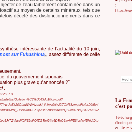
injecter de l'eau faiblement contaminée dans un
:
dioactif au moyen de certains minéraux, tels que
https://w
toutefois décelé des dysfonctionnements dans ce
synthèse intéressante de l'actualité du 10 juin,
nost sur Fukushima
)
,
assez différente de celle
reusement.
que, du gouvernement japonais.
ituation plus grave qu’annoncée ?"
i :
722657-s-
La Fran
a/bulletins/Bulletinn%C2%B043du10juin.pdf?
5uPTYwUeZk20QLmIWWAysuid_jkMya9kWG7ON38zmgoFluforDU5u4
c'est po
cIie0HBMdY_DNsD8BDCc7jMUsLhtvWDuVcrQL0ch4RVQ5K22MZw2
Télécharg
1pg3JrTZVdcdX0FS2cPQIZGTwjGYa6DTeO3ayhPE8hxAo4BHUIDtu
électriqu
ou
Un mix