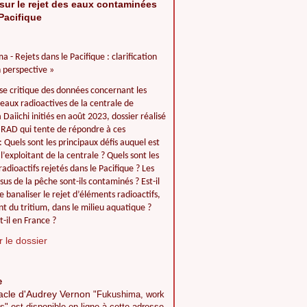
sur le rejet des eaux contaminées
Pacifique
a - Rejets dans le Pacifique : clarification
 perspective »
se critique des données concernant les
 eaux radioactives de la centrale de
Daiichi initiés en août 2023, dossier réalisé
IIRAD qui tente de répondre à ces
: Quels sont les principaux défis auquel est
l’exploitant de la centrale ? Quels sont les
adioactifs rejetés dans le Pacifique ? Les
ssus de la pêche sont-ils contaminés ? Est-il
e banaliser le rejet d’éléments radioactifs,
 du tritium, dans le milieu aquatique ?
t-il en France ?
 le dossier
e
acle d'Audrey Vernon
"Fukushima, work
s" est disponible en ligne à cette adresse