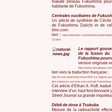
Nakate (réseau Fukushima pour 
habitante de Fukushima.
Centrales nucléaires de Fukus
Un article de synthèse de Cécile 
de Fukushima Daiichi et de cel
bloc.com
.
lien :
http://www.bloc.com/article/societe/suje
10.html
Le rapport gouve
de la fusion du
Fukushima pourrai
version originale e
http://www.naturalnews.c
lien vers la traduction française :
http://fr.sott.net/articles/show/4047-Le-rapport-
des-reacteurs-survenu-a-la-centrale-Fukushima-p
Cet article d’Ethan A. Huff, tradu
interview d’un haut fonctionnaire 
Street Journal
sa grande inquiétud
Débit de dose à Tsukuba
Mesure de la radioactivité effe