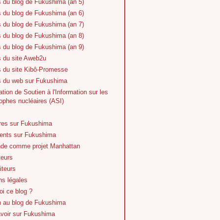
s du blog de Fukushima (an 5)
s du blog de Fukushima (an 6)
s du blog de Fukushima (an 7)
s du blog de Fukushima (an 8)
s du blog de Fukushima (an 9)
s du site Aweb2u
s du site Kibô-Promesse
es du web sur Fukushima
tion de Soutien à l'Information sur les
ophes nucléaires (ASI)
vres sur Fukushima
nts sur Fukushima
de comme projet Manhattan
teurs
iteurs
ns légales
i ce blog ?
n au blog de Fukushima
avoir sur Fukushima