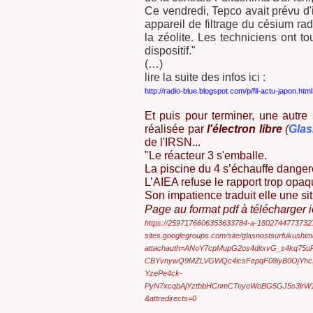
Ce vendredi, Tepco avait prévu d'
appareil de filtrage du césium ra
la zéolite. Les techniciens ont 
dispositif."
(…)
lire la suite des infos ici :
http://radio-blue.blogspot.com/p/fil-actu-japon.html
Et puis pour terminer, une autre 
réalisée par
l'électron libre
(
Glas
de l'IRSN...
"Le réacteur 3 s'emballe.
La piscine du 4 s’échauffe dange
L’AIEA refuse le rapport trop opa
Son impatience traduit elle une s
Page au format pdf à télécharger ic
https://2597176606353633784-a-1802744773732
sites.googlegroups.com/site/glasnostsurfukushim
attachauth=ANoY7cpMupG2os4ditxvG_s4kq7
CBYvnywQ9MZLVGWQc4icsFepqF08iyB0OjYh
YzePe4ck-
PyN7xcqbAjYztbbHCnmCTeyeWoBG5GJ5s3lrW
&attredirects=0