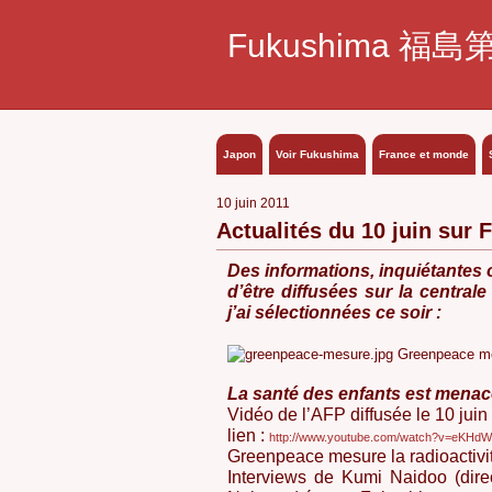
Fukushima 福島
Japon
Voir Fukushima
France et monde
10 juin 2011
Actualités du 10 juin sur
Des informations, inquiétantes 
d’être diffusées sur la centra
j’ai sélectionnées ce soir :
Greenpeace mes
La santé des enfants est mena
Vidéo de l’AFP diffusée le 10 juin
lien :
http://www.youtube.com/watch?v=eKHd
Greenpeace mesure la radioactivit
Interviews de Kumi Naidoo (dire