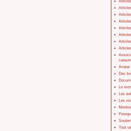
Article
Article
Article
Article
Article
Article
Article
Articl
Associa
catastr
Avatar
Des li
Docume
Le mon
Les au
Les vis
Mentio
Pourquo
Soutie
Tout s