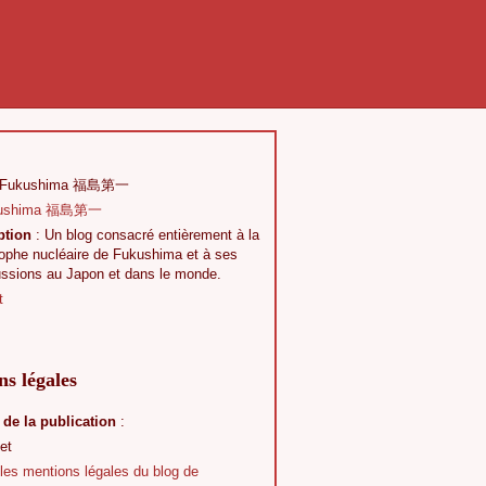
 Fukushima 福島第一
ption
: Un blog consacré entièrement à la
rophe nucléaire de Fukushima et à ses
ussions au Japon et dans le monde.
t
s légales
 de la publication
:
et
 les mentions légales du blog de