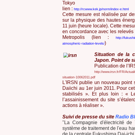
Tokyo
lien :
http://rcwww.kek.jp/norm/index-e.html
Cette mesure est réalisée par d
sur la physique des hautes énerg
11 juin (heure locale). Cette mesu
en concordance avec les relevés 
Metropolis (lien :
http://fukush
)
atmospheric-radiation-levels/
Situation de la 
Japon. Point de si
Publication de l’IRS
http://www.irsn.fr/FR/Actu
situation-10062011.pdf
L'IRSN publie un nouveau point s
Daiichi au 1er juin 2011. Pour cet
stabilisés ». Et plus loin : « 
l’assainissement du site s’étale
actions à réaliser ».
Suivi de presse du site
Radio B
"La Compagnie d'électricité de 
système de traitement de l'eau ha
de la centrale Fukushima Dai-ichi,