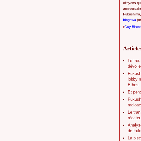
citoyens qu
anniversair
Fukushima,
Idogawa
(ma
(
Guy Biren
Article
Le trou
dévoilé
Fukush
lobby n
Ethos
Et pen
Fukushi
radioac
Le tran
réacte
Analys
de Fuk
La pisc