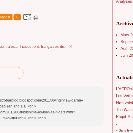
Analyses 
Repost
0
Archiv
Mars 
Septe
centrales...
Traductions françaises de... >>
Août 2
Juin 2
Actual
L'ACROni
Les Veill
//bistrobarblog.blogspot.com/2011/06/interview-darnie-
Nos voisi
ceci (en anglais):<br />
The Watc
.com/2011/06/fukushima-as-bad-as-it-gets.html?
Projet Mi
=twitter<br /> <br /> <br />
.
« Sans le w