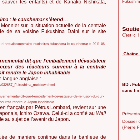
sauver les enfants) et de Kanako Nishikata,
Fukushim
hima : le cauchemar s’étend…
Monnier sur la situation actuelle de la centrale
Soutie
le de sa voisine Fukushina Daini sur le site
C'est ici !
ts-d-actualite/centrales-nucleaires-fukushima-le-cauchemar-s-2011-06-
Chaîne 
rnemental dit que l’emballement dévastateur
 cœur des réacteurs survenu à la centrale
t rendre le Japon inhabitable
n langue anglaise :
BD
Fuk
:
om/032657_Fukushima_meltdown.html
sans fin
gouvernemental-dit-que-l-emballement-devastateur-de-la-fusion-du-cur-
ourrait-rendre-le-Japon-inhabitable
it en français par Pétrus Lombard, revient sur une
japonais, Ichiro Ozawa. Celui-ci a confié au
Wall
Présentat
e au sujet de l’avenir du Japon.
Dossier 
(Pierre F
ctuée de manière continue dans la banlieue de