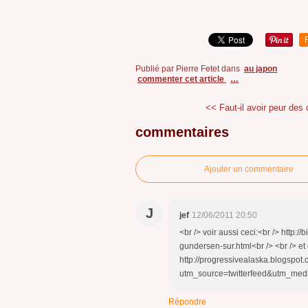
Publié par Pierre Fetet
dans
au japon
commenter cet article
…
<< Faut-il avoir peur des 
commentaires
Ajouter un commentaire
J
jef
12/06/2011 20:50
<br /> voir aussi ceci:<br /> http:
gundersen-sur.html<br /> <br /> et 
http://progressivealaska.blogspot
utm_source=twitterfeed&utm_medium
Répondre