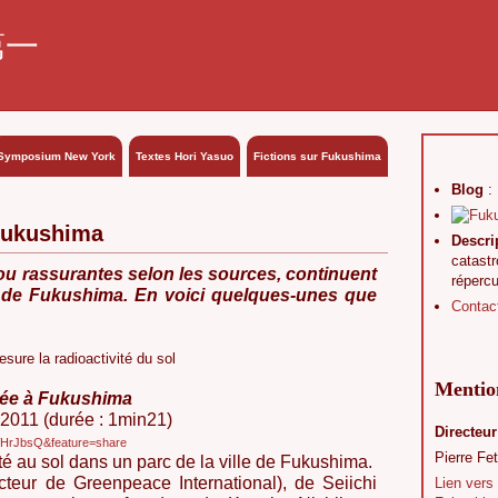
第一
Symposium New York
Textes Hori Yasuo
Fictions sur Fukushima
Blog
:
 Fukushima
Descri
catast
ou rassurantes selon les sources, continuent
réperc
le de Fukushima. En voici quelques-unes que
Contac
ure la radioactivité du sol
Mention
cée à Fukushima
 2011 (durée : 1min21)
Directeur
WHrJbsQ&feature=share
Pierre Fet
é au sol dans un parc de la ville de Fukushima.
cteur de Greenpeace International), de Seiichi
Lien vers