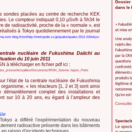
Dossier 
dans le 
es sondes placées au centre de recherche KEK
ies. Le compteur indiquait 0,10 µSv/h à 5h34 le
« Fukushim
re de radioactivité, proche de la « normale », est
et mise en
réalisés à Tokyo quotidiennement par le journal
ima.over-blog.fr/ext/http://metropolis.co.jp/quake/quake-2011-03/tokyo-
Une analy
rejets des
Fukushima 
centrale nucléaire de Fukushima Daiichi au
par la CR
tuation du 10 juin 2011
questions 
N à télécharger en fichier pdf ici :
confronté 
alites_presse/Actualites/Documents/IRSN_Seisme-Japon_Point-
éléments r
produits i
ur l'état de la centrale nucléaire de Fukushima
légitime d
 organisme, « les réacteurs [1, 2 et 3] sont ainsi
notamment
Le démantèlement complet des installations et
Qu’en est-
ront sur 10 à 20 ans, eu égard à l’ampleur des
Consulter
lüe
Tokyo a différé l'expérimentation du nouveau
Spectacl
utement radioactive présente dans les bâtiments
Le spect
 en raison d'incidents techniques.
in progres