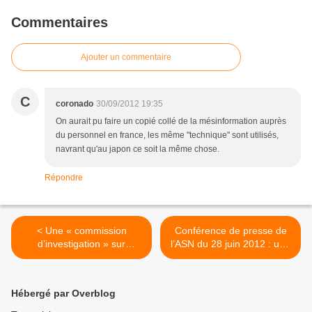
Commentaires
Ajouter un commentaire
C
coronado
30/09/2012 19:35
On aurait pu faire un copié collé de la mésinformation auprès
du personnel en france, les même "technique" sont utilisés,
navrant qu'au japon ce soit la même chose.
Répondre
< Une « commission
Conférence de presse de
d’investigation » sur
l’ASN du 28 juin 2012 : une
Fukushima téléguidée par
langue de bois bien ciselée
le village nucléaire
>
Hébergé par Overblog