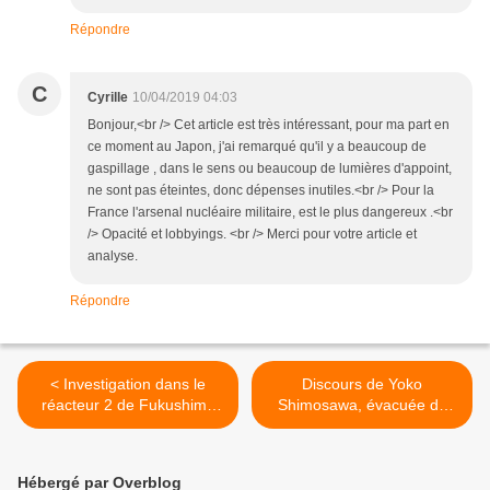
Répondre
C
Cyrille
10/04/2019 04:03
Bonjour,<br /> Cet article est très intéressant, pour ma part en
ce moment au Japon, j'ai remarqué qu'il y a beaucoup de
gaspillage , dans le sens ou beaucoup de lumières d'appoint,
ne sont pas éteintes, donc dépenses inutiles.<br /> Pour la
France l'arsenal nucléaire militaire, est le plus dangereux .<br
/> Opacité et lobbyings. <br /> Merci pour votre article et
analyse.
Répondre
< Investigation dans le
Discours de Yoko
réacteur 2 de Fukushima
Shimosawa, évacuée de
Daiichi
Tokyo >
Hébergé par Overblog