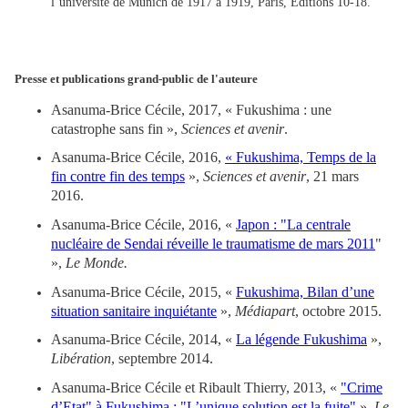
l’université de Munich de 1917 à 1919, Paris, Éditions 10-18.
Presse et publications grand-public de l'auteure
Asanuma-Brice Cécile, 2017, « Fukushima : une
catastrophe sans fin »,
Sciences et avenir
.
Asanuma-Brice Cécile, 2016,
« Fukushima, Temps de la
fin contre fin des temps
»,
Sciences et avenir
, 21 mars
2016.
Asanuma-Brice Cécile, 2016, «
Japon : "La centrale
nucléaire de Sendai réveille le traumatisme de mars 2011
"
»,
Le Monde.
Asanuma-Brice Cécile, 2015, «
Fukushima, Bilan d’une
situation sanitaire inquiétante
»,
Médiapart
, octobre 2015.
Asanuma-Brice Cécile, 2014, «
La légende Fukushima
»,
Libération
, septembre 2014.
Asanuma-Brice Cécile et Ribault Thierry, 2013, «
"Crime
d’Etat" à Fukushima : "L’unique solution est la fuite"
»,
Le