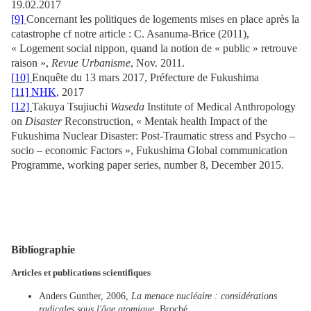
19.02.2017
[9]
Concernant les politiques de logements mises en place après la
catastrophe cf notre article : C. Asanuma-Brice (2011),
« Logement social nippon, quand la notion de « public » retrouve
raison »,
Revue Urbanisme
, Nov. 2011.
[10]
Enquête du 13 mars 2017, Préfecture de Fukushima
[11]
NHK
, 2017
[12]
Takuya Tsujiuchi
Waseda
Institute of Medical Anthropology
on
Disaster
Reconstruction, « Mentak health Impact of the
Fukushima Nuclear Disaster: Post-Traumatic stress and Psycho –
socio – economic Factors », Fukushima Global communication
Programme, working paper series, number 8, December 2015.
Bibliographie
Articles et publications scientifiques
Anders Gunther, 2006,
La menace nucléaire : considérations
radicales sous l'âge atomique
, Broché.