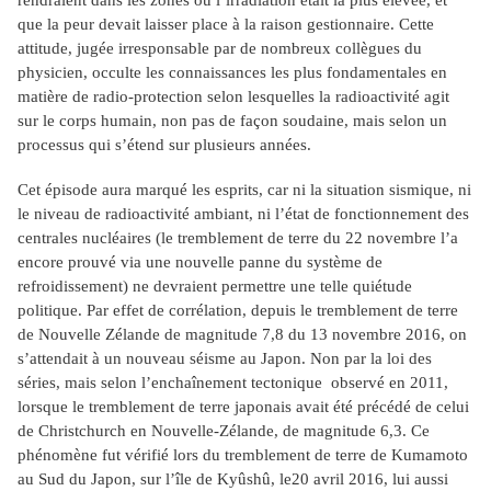
rendraient dans les zones où l’irradiation était la plus élevée, et
que la peur devait laisser place à la raison gestionnaire. Cette
attitude, jugée irresponsable par de nombreux collègues du
physicien, occulte les connaissances les plus fondamentales en
matière de radio-protection selon lesquelles la radioactivité agit
sur le corps humain, non pas de façon soudaine, mais selon un
processus qui s’étend sur plusieurs années.
Cet épisode aura marqué les esprits, car ni la situation sismique, ni
le niveau de radioactivité ambiant, ni l’état de fonctionnement des
centrales nucléaires (le tremblement de terre du 22 novembre l’a
encore prouvé via une nouvelle panne du système de
refroidissement) ne devraient permettre une telle quiétude
politique. Par effet de corrélation, depuis le tremblement de terre
de Nouvelle Zélande de magnitude 7,8 du 13 novembre 2016, on
s’attendait à un nouveau séisme au Japon. Non par la loi des
séries, mais selon l’enchaînement tectonique observé en 2011,
lorsque le tremblement de terre japonais avait été précédé de celui
de Christchurch en Nouvelle-Zélande, de magnitude 6,3. Ce
phénomène fut vérifié lors du tremblement de terre de Kumamoto
au Sud du Japon, sur l’île de Kyûshû, le20 avril 2016, lui aussi