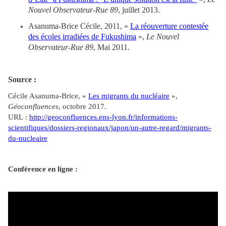
Nouvel Observateur-Rue 89
, juillet 2013.
Asanuma-Brice Cécile, 2011, «
La réouverture contestée
des écoles irradiées de Fukushima
»,
Le Nouvel
Observateur-Rue 89
, Mai 2011.
Source :
Cécile Asanuma-Brice, «
Les migrants du nucléaire
»,
Géoconfluences
, octobre 2017.
URL :
http://geoconfluences.ens-lyon.fr/informations-
scientifiques/dossiers-regionaux/japon/un-autre-regard/migrants-
du-nucleaire
Conférence en ligne :