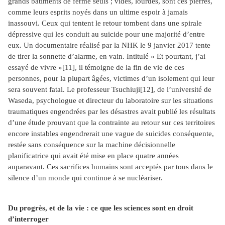
grands bâtiments de ferme seuls ; vides, lourdes, sont ces pierres,
comme leurs esprits noyés dans un ultime espoir à jamais
inassouvi. Ceux qui tentent le retour tombent dans une spirale
dépressive qui les conduit au suicide pour une majorité d’entre
eux. Un documentaire réalisé par la NHK le 9 janvier 2017 tente
de tirer la sonnette d’alarme, en vain. Intitulé « Et pourtant, j’ai
essayé de vivre »
[11]
, il témoigne de la fin de vie de ces
personnes, pour la plupart âgées, victimes d’un isolement qui leur
sera souvent fatal. Le professeur Tsuchiuji
[12]
, de l’université de
Waseda, psychologue et directeur du laboratoire sur les situations
traumatiques engendrées par les désastres avait publié les résultats
d’une étude prouvant que la contrainte au retour sur ces territoires
encore instables engendrerait une vague de suicides conséquente,
restée sans conséquence sur la machine décisionnelle
planificatrice qui avait été mise en place quatre années
auparavant. Ces sacrifices humains sont acceptés par tous dans le
silence d’un monde qui continue à se nucléariser.
Du progrès, et de la vie : ce que les sciences sont en droit
d’interroger