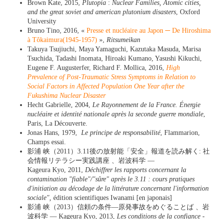
Brown Kate, 2015,
Plutopia
:
Nuclear Families, Atomic cities,
and the great soviet and american plutonium disasters
, Oxford
University
Bruno Tino, 2016, «
Presse et nucléaire au Japon ─ De Hiroshima
à Tôkaimura(1945-1957)
»,
Ritsumeikan
Takuya Tsujiuchi, Maya Yamaguchi, Kazutaka Masuda, Marisa
Tsuchida, Tadashi Inomata, Hiroaki Kumano, Yasushi Kikuchi,
Eugene F. Augusterfer, Richard F. Mollica, 2016,
High
Prevalence of Post-Traumatic Stress Symptoms in Relation to
Social Factors in Affected Population One Year after the
Fukushima Nuclear Disaster
Hecht Gabrielle, 2004,
Le Rayonnement de la France. Énergie
nucléaire et identité nationale après la seconde guerre mondiale
,
Paris, La Découverte.
Jonas Hans, 1979,
Le principe de responsabilité
, Flammarion,
Champs essai.
影浦 峡（2011）3.11後の放射能「安全」報道を読み解く: 社
会情報リテラシー実践講座 、岩波科学 —
Kageura Kyo, 2011,
Déchiffrer les rapports concernant la
contamination "fiable"/"sûre" après le 3.11 : cours pratiques
d'initiation au décodage de la littérature concernant l'information
sociale",
édition scientifiques Iwanami [en japonais]
影浦 峡（2013）信頼の条件―原発事故をめぐることば 、岩
波科学 — Kageura Kyo, 2013,
Les conditions de la confiance -