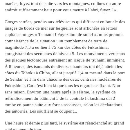
marées, fuyez tout de suite vers les montagnes, collines ou autre
endroit suffisamment haut pour vous mettre à l’abri, fuyez ! ».
Gorges serrées, pendus aux téléviseurs qui diffusent en boucle des
images de bords de mer sur lesquelles sont affichées en lettres
capitales rouges « Tsunami ! Fuyez tout de suite! », nous prenons
connaissance de la situation : un tremblement de terre de
magnitude 7,3 a eu lieu à 75 km des côtes de Fukushima,
enregistrant des secousses de niveau 5. Les mouvements verticaux
des plaques tectoniques entrainent un risque de tsunami imminent.
À 8 heures, des tsunamis de diverses hauteurs ont déjà atteint les
côtes du Tohoku à Chiba, allant jusqu’à 1,4 m mesuré dans le port
de Sendai, et 1 m dans chacune des deux centrales nucléaires de
Fukushima. Car c’est bien là que tous les regards se fixent. Non
sans raison. Environ une heure après le séisme, le système de
refroidissement du bâtiment 3 de la centrale Fukushima dai 2
tombe en panne suite aux fortes secousses, selon les déclarations
des autorités. Les soufflent se coupent...
Une heure et demie plus tard, le système est réenclenché au grand
soulagement de tous.