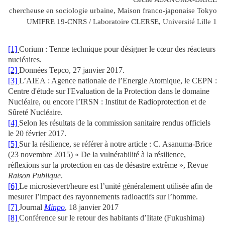
chercheuse en sociologie urbaine, Maison franco-japonaise Tokyo
UMIFRE 19-CNRS / Laboratoire CLERSE, Université Lille 1
[1]
Corium : Terme technique pour désigner le cœur des réacteurs
nucléaires.
[2]
Données Tepco, 27 janvier 2017.
[3]
L’AIEA : Agence nationale de l’Energie Atomique, le CEPN :
Centre d'étude sur l'Evaluation de la Protection dans le domaine
Nucléaire, ou encore l’IRSN : Institut de Radioprotection et de
Sûreté Nucléaire.
[4]
Selon les résultats de la commission sanitaire rendus officiels
le 20 février 2017.
[5]
Sur la résilience, se référer à notre article : C. Asanuma-Brice
(23 novembre 2015) « De la vulnérabilité à la résilience,
réflexions sur la protection en cas de désastre extrême », Revue
Raison Publique
.
[6]
Le microsievert/heure est l’unité généralement utilisée afin de
mesurer l’impact des rayonnements radioactifs sur l’homme.
[7]
Journal
Minpo
, 18 janvier 2017
[8]
Conférence sur le retour des habitants d’Iitate (Fukushima)