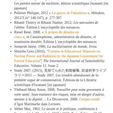
Les paroles autour du nucléaire,
édition scientifiques Iwanami [en
japonais]
Pelletier Philippe, 2012 «
La guerre de Fukushima
»,
Hérodote
,
2012/3 (n° 146-147), p. 277-307.
Ribault Thierry et Ribault Nadine, 2012,
Les sancuaires de
l'abîme
.
Édition L'encyclopédie des nuisances.
Riesel René, 2008, «
À propos du désastre en
cours
»,
in
Catastrophisme, administration du désastre, et
soumission durable
, Édition L'encyclopédie des nuisances.
Semprun Jaime, 1986
, La nucléarisation du monde
, Ivrea.
Shinobu Goto (2016), “
Fairness in Educational Materials on
Nuclear Power and Radiation by the Japanese Government for
Formal Education
”
,
The International Journal of Sustainability
Education
, Volume 12, Issue 2.
Study 2007, (2015), 見捨てられた初期被曝, 岩波科学ライブ
ラリー2015 — Study 2007,
Les irradiés abandonnés de la
première vague de contamination
, Éditions de la Librairie
scientifique d'Iwanami [en japonais]
Thébaud-Mony Annie, 2008,
Travailler peut nuire gravement à
votre santé. Sous-traitance des risques, mise en danger d'autrui,
atteinte à la dignité...
, La Découverte, 2008.
Compte-rendu
d’Igor Martinache dans
Lectures
.
Weber Max, 1963,
Le savant et le politique
, conférences à