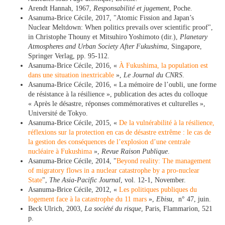
Arendt Hannah, 1967,
Responsabilité et jugement
, Poche.
Asanuma-Brice Cécile, 2017, "Atomic Fission and Japan’s
Nuclear Meltdown: When politics prevails over scientific proof",
in Christophe Thouny et Mitsuhiro Yoshimoto (dir.),
Planetary
Atmospheres and Urban Society After Fukushima
, Singapore,
Springer Verlag, pp. 95-112.
Asanuma-Brice Cécile, 2016, «
À Fukushima, la population est
dans une situation inextricable
»,
Le Journal du CNRS
.
Asanuma-Brice Cécile, 2016, « La mémoire de l’oubli, une forme
de résistance à la résilience », publication des actes du colloque
« Après le désastre, réponses commémoratives et culturelles »,
Université de Tokyo.
Asanuma-Brice Cécile, 2015, «
De la vulnérabilité à la résilience,
réflexions sur la protection en cas de désastre extrême : le cas de
la gestion des conséquences de l’explosion d’une centrale
nucléaire à Fukushima
»,
Revue Raison Publique
.
Asanuma-Brice Cécile, 2014, "
Beyond reality: The management
of migratory flows in a nuclear catastrophe by a pro-nuclear
State
",
The Asia-Pacific Journal
, vol. 12-1, November.
Asanuma-Brice Cécile, 2012, «
Les politiques publiques du
logement face à la catastrophe du 11 mars
»,
Ebisu
, n° 47, juin.
Beck Ulrich, 2003,
La société du risque
, Paris, Flammarion, 521
p.