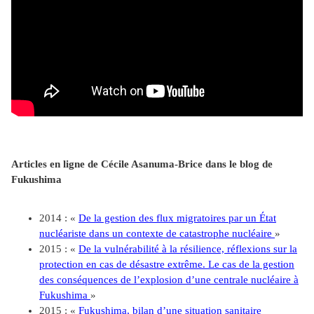
Articles en ligne de Cécile Asanuma-Brice dans le blog de
Fukushima
2014 : «
De la gestion des flux migratoires par un État
nucléariste dans un contexte de catastrophe nucléaire
»
2015 : «
De la vulnérabilité à la résilience, réflexions sur la
protection en cas de désastre extrême. Le cas de la gestion
des conséquences de l’explosion d’une centrale nucléaire à
Fukushima
»
2015 : «
Fukushima, bilan d’une situation sanitaire