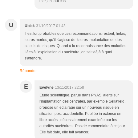
mer, en tout cas.
U
Ubick
31/10/2017 01:43
Il est fort probables que ces recommandations restent, hélas,
lettres mortes, qu'il s'agisse de futures implantation ou des
calculs de risques. Quand à la reconnaissance des maladies
liées à l'exploitation du nucléaire, on sait déjà à quoi
s'attendre.
Répondre
E
Evelyne
13/11/2017 22:58
Etude scientifique, parue dans PNAS, alerte sur
l'implantation des centrales, par exemple Sellafield,
propose un éclairage sur un nouveau risque en
situation post-accidentelle. Publiée in extenso en
libre accès ; nécessairement examinée par les
autorités nucléaires...Pas de commentaire à ce jour.
Elle fait date, elle fait avancer.