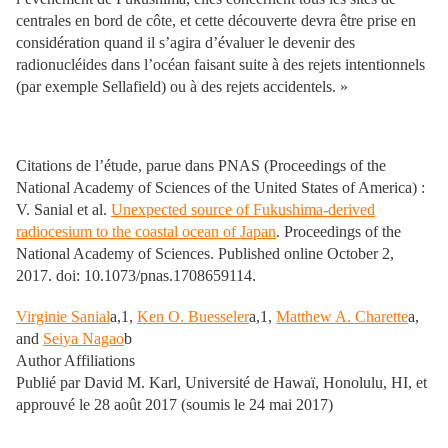
centrales en bord de côte, et cette découverte devra être prise en
considération quand il s’agira d’évaluer le devenir des
radionucléides dans l’océan faisant suite à des rejets intentionnels
(par exemple Sellafield) ou à des rejets accidentels. »
Citations de l’étude, parue dans PNAS (Proceedings of the
National Academy of Sciences of the United States of America) :
V. Sanial et al.
Unexpected source of Fukushima-derived
radiocesium to the coastal ocean of Japan
. Proceedings of the
National Academy of Sciences. Published online October 2,
2017. doi: 10.1073/pnas.1708659114.
Virginie Sanial
a,1,
Ken O. Buesseler
a,1,
Matthew A. Charette
a,
and
Seiya Nagao
b
Author Affiliations
Publié par David M. Karl, Université de Hawaï, Honolulu, HI, et
approuvé le 28 août 2017 (soumis le 24 mai 2017)