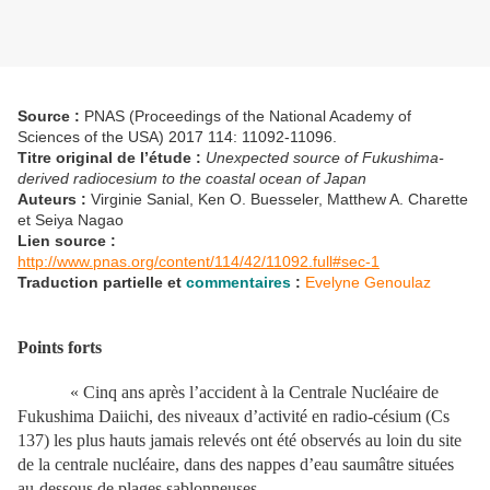
Source :
PNAS (Proceedings of the National Academy of
Sciences of the USA)
2017 114: 11092-11096.
Titre original de l’étude :
Unexpected source of Fukushima-
derived radiocesium to the coastal ocean of Japan
Auteurs :
Virginie Sanial, Ken O. Buesseler, Matthew A. Charette
et Seiya Nagao
Lien source :
http://www.pnas.org/content/114/42/11092.full#sec-1
Traduction partielle et
commentaires
:
Evelyne Genoulaz
Points forts
« Cinq ans après l’accident à la Centrale Nucléaire de
Fukushima Daiichi, des niveaux d’activité en radio-césium (Cs
137) les plus hauts jamais relevés ont été observés au loin du site
de la centrale nucléaire, dans des nappes d’eau saumâtre situées
au-dessous de plages sablonneuses.