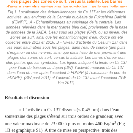
Fig.1. Localisation des échantillonnages de Cs 137 et les différentes
activités, aux environs de la Centrale nucléaire de Fukushima Daiichi
(FDNPP). A - Echantillonnages au voisinage de la centrale. Les
données relevées dans la mer (carrés bleu ciel) proviennent de la base
de données de la JAEA. L’eau sous les plages (GW), ou au niveau des
zones de surf, ainsi que les échantillonnages d’eau douce ont été
collectés entre 2013 et 2016. B - Niveau d’activité du Césium 137 dans
les eaux saumâtres sous les plages, dans l’eau de source (des puits
d’irrigation ou des rivières) ainsi que dans l’eau de mer provenant des
plages des zones de surf, versus la salinité. Les barres d’erreur sont
plus petites que les symboles. Les lignes indiquent la limite en Cs 137
pour l’eau de boisson au Japon (DW), l’activité médiane du Cs 137
dans l’eau de mer après l’accident à FDNPP (à l’exclusion du port de
FDNPP), (SW post-2011) et l’activité du Cs 137 avant l’accident (SW
Pre-2011).
Résultats et discussion
« L’activité du Cs 137 dissous (< 0,45 µm) dans l’eau
souterraine des plages s’étend sur trois ordres de grandeur, avec
3
une valeur maximale de 23 000 à plus ou moins 460 Bq/m
(Fig.
1B et graphique S1). A titre de mise en perspective, trois des