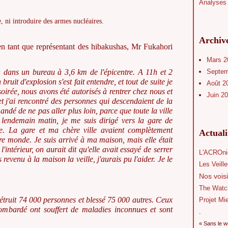
Analyses 
, ni introduire des armes nucléaires.
Archiv
n tant que représentant des hibakushas, Mr Fukahori
Mars 
n dans un bureau à 3,6 km de l'épicentre. A 11h et 2
Septe
 bruit d'explosion s'est fait entendre, et tout de suite je
Août 2
oirée, nous avons été autorisés à rentrer chez nous et
Juin 2
et j'ai rencontré des personnes qui descendaient de la
ndé de ne pas aller plus loin, parce que toute la ville
le lendemain matin, je me suis dirigé vers la gare de
ée. La gare et ma chère ville avaient complètement
Actual
tre monde. Je suis arrivé à ma maison,
mais elle était
'intérieur, on aurait dit qu'elle avait essayé de serrer
L'ACROni
s revenu à la maison la veille, j'aurais pu l'aider. Je le
Les Veill
Nos voisi
The Watc
truit 74 000 personnes et blessé 75 000 autres. Ceux
Projet Mi
bombardé ont souffert de maladies inconnues et sont
.
« Sans le w