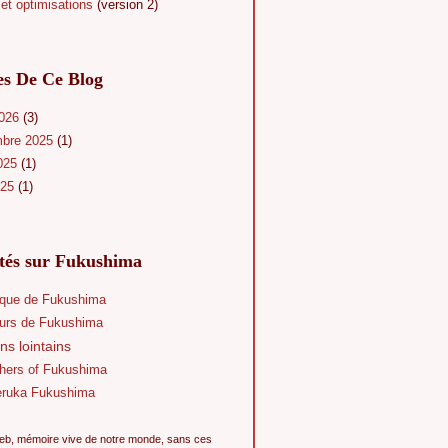
et optimisations
(version 2)
es De Ce Blog
2026
(3)
mbre 2025
(1)
025
(1)
025
(1)
ités sur Fukushima
que de Fukushima
eurs de Fukushima
ns lointains
hers of Fukushima
eruka Fukushima
eb, mémoire vive de notre monde, sans ces