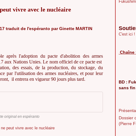
Fukushim
eut vivre avec le nucléaire
Soutie
17 traduit de l'espéranto par Ginette MARTIN
C'est ici !
Chaîne 
le après l'adoption du pacte d'abolition des armes
017 aux Nations Unies. Le nom officiel de ce pacte est
itation, des essais, de la production, du stockage, du
nace par l'utilisation des armes nucléaires, et pour leur
ont, il entrera en vigueur 90 jours plus tard.
BD
Fuk
:
sans fin
Présentat
xte original en espéranto
Dossier 
(Pierre F