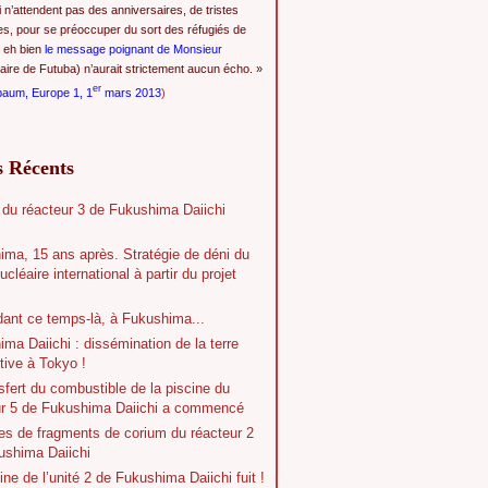
i n’attendent pas des anniversaires, de tristes
es, pour se préoccuper du sort des réfugiés de
 eh bien
le message poignant de Monsieur
ire de Futuba) n’aurait strictement aucun écho. »
er
baum, Europe 1, 1
mars 2013
)
s Récents
 du réacteur 3 de Fukushima Daiichi
ima, 15 ans après. Stratégie de déni du
ucléaire international à partir du projet
dant ce temps-là, à Fukushima...
ma Daiichi : dissémination de la terre
tive à Tokyo !
sfert du combustible de la piscine du
ur 5 de Fukushima Daiichi a commencé
es de fragments de corium du réacteur 2
ushima Daiichi
ine de l’unité 2 de Fukushima Daiichi fuit !