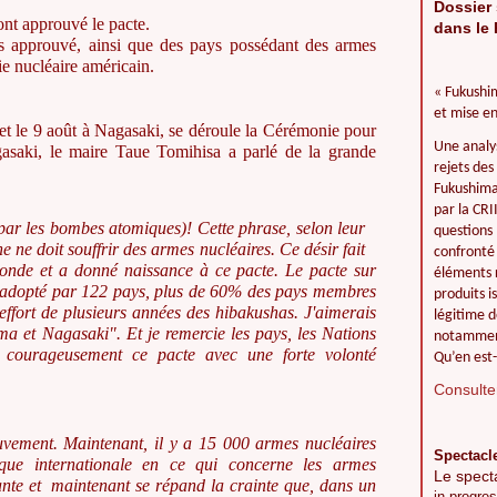
Dossier 
ont approuvé le pacte.
dans le 
s approuvé, ainsi que des pays possédant des armes
ie nucléaire américain.
« Fukushim
et mise en
et le 9 août à Nagasaki, se déroule la Cérémonie pour
Une analy
asaki, le maire Taue Tomihisa a parlé de la grande
rejets des
Fukushima 
par la CR
 par les bombes atomiques
)! Cette phrase, selon leur
questions 
ne ne doit souffrir des armes nucléaires. Ce désir fait
confronté 
nde et a donné naissance à ce pacte. Le pacte sur
éléments r
té adopté par 122 pays, plus de 60% des pays membres
produits i
 effort de plusieurs années des hibakushas. J'aimerais
légitime d
ma et Nagasaki". Et je remercie les pays, les Nations
notamment
 courageusement ce pacte avec une forte volonté
Qu’en est-
Consulter
uvement.
Maintenant, il y a 15 000 armes nucléaires
Spectacl
ique internationale en ce qui concerne les armes
Le spect
ante et maintenant se répand la crainte que, dans un
in progres