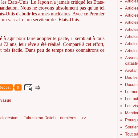
Article
les États-Unis. Le Japon n'a jamais critiqué les États-
mandation. Nous ne croyons absolument pas qu'un tel
Article
ts-Unis d'abolir les armes nucléaires. Avec ce Premier
Article
t un vassal et un serviteur des États-Unis.
Article
Article
Article
 agir pour faire adopter le pacte, il semblait à tous
Article
ès 72 ans, leur rêve a été réalisé. Comparé à cet effort,
est très facile. Dans peu de temps nous connaîtrons ce
Articl
Associa
catastr
Avatar
Des li
Docume
Repost
0
Le mon
Les au
i yasuo
Les vis
Mentio
diocésium...
Fukushima Daiichi : dernières... >>
Pourquo
Soutie
Tout s