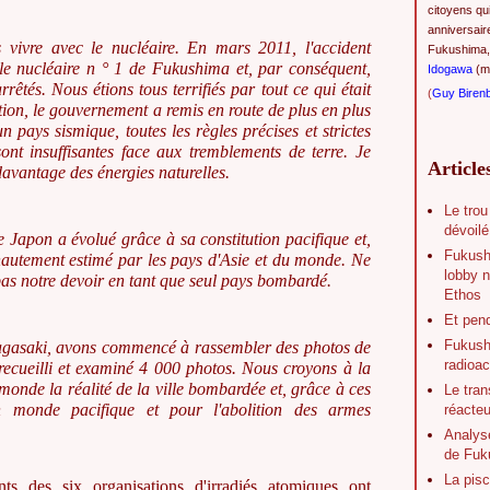
citoyens qu
anniversair
 vivre avec le nucléaire. En mars 2011, l'accident
Fukushima,
rale nucléaire n ° 1 de Fukushima et, par conséquent,
Idogawa
(ma
rrêtés. Nous étions tous terrifiés par tout ce qui était
(
Guy Biren
tion, le gouvernement a remis en route de plus en plus
 pays sismique, toutes les règles précises et strictes
sont insuffisantes face aux tremblements de terre. Je
Article
avantage des énergies naturelles.
Le trou
dévoilé
 Japon a évolué grâce à sa constitution pacifique et,
Fukush
t hautement estimé par les pays d'Asie et du monde. Ne
lobby n
as notre devoir en tant que seul pays bombardé.
Ethos
Et pen
Fukushi
Nagasaki, avons commencé à rassembler des photos de
radioac
recueilli et examiné 4 000 photos. Nous croyons à la
monde la réalité de la ville bombardée et, grâce à ces
Le tran
n monde pacifique et pour l'abolition des armes
réacte
Analys
de Fuk
La pisc
nts des six organisations d'irradiés atomiques ont