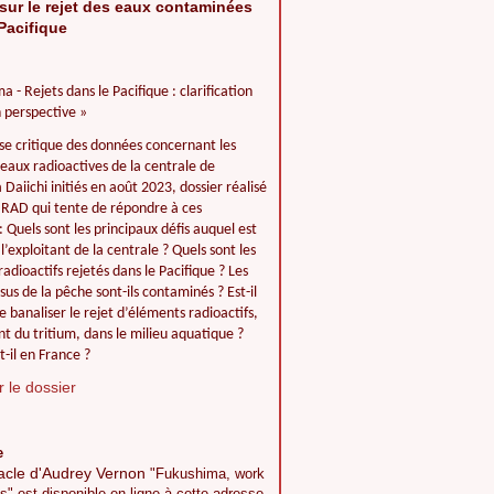
sur le rejet des eaux contaminées
Pacifique
a - Rejets dans le Pacifique : clarification
 perspective »
se critique des données concernant les
 eaux radioactives de la centrale de
Daiichi initiés en août 2023, dossier réalisé
IIRAD qui tente de répondre à ces
: Quels sont les principaux défis auquel est
l’exploitant de la centrale ? Quels sont les
adioactifs rejetés dans le Pacifique ? Les
ssus de la pêche sont-ils contaminés ? Est-il
e banaliser le rejet d’éléments radioactifs,
 du tritium, dans le milieu aquatique ?
t-il en France ?
 le dossier
e
acle d'Audrey Vernon
"Fukushima, work
s" est disponible en ligne à cette adresse