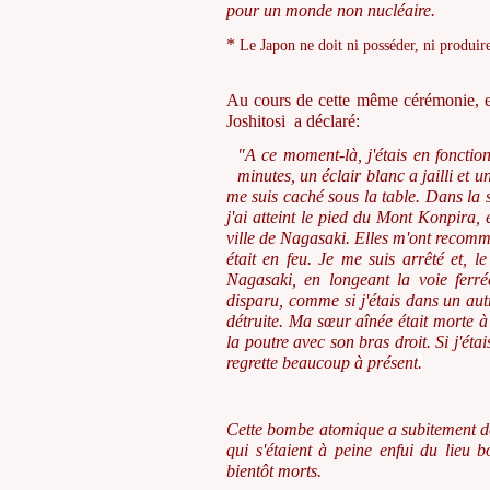
pour un monde non nucléaire.
*
Le Japon ne doit ni posséder, ni produire
Au cours de cette même cérémonie, e
Joshitosi a déclaré:
"A ce moment-là, j'étais en fonctio
minutes, un éclair blanc a jailli et un
me suis caché sous la table. Dans la s
j'ai atteint le pied du Mont Konpira, 
ville de Nagasaki. Elles m'ont recomma
était en feu. Je me suis arrêté et, 
Nagasaki, en longeant la voie ferr
disparu, comme si j'étais dans un au
détruite. Ma sœur aînée était morte à l
la poutre avec son bras droit. Si j'étai
regrette beaucoup à présent
.
Cette bombe atomique a subitement dé
qui s'étaient à peine enfui du lieu 
bientôt morts.