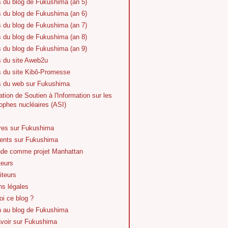
s du blog de Fukushima (an 5)
s du blog de Fukushima (an 6)
s du blog de Fukushima (an 7)
s du blog de Fukushima (an 8)
s du blog de Fukushima (an 9)
s du site Aweb2u
s du site Kibô-Promesse
es du web sur Fukushima
tion de Soutien à l'Information sur les
ophes nucléaires (ASI)
vres sur Fukushima
nts sur Fukushima
de comme projet Manhattan
teurs
iteurs
ns légales
i ce blog ?
n au blog de Fukushima
avoir sur Fukushima