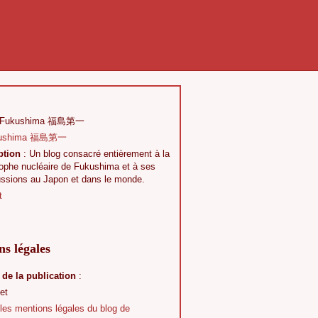
 Fukushima 福島第一
ption
: Un blog consacré entièrement à la
rophe nucléaire de Fukushima et à ses
ussions au Japon et dans le monde.
t
s légales
 de la publication
:
et
 les mentions légales du blog de