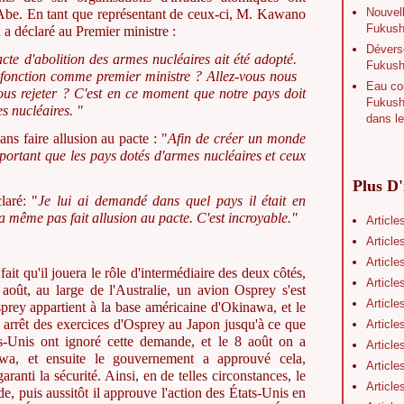
Nouvell
 Abe. En tant que représentant de ceux-ci, M. Kawano
Fukushi
a déclaré au Premier ministre :
Déverse
te d'abolition des armes nucléaires ait été adopté.
Fukush
 fonction comme premier ministre ? Allez-vous nous
Eau con
vous
re
jeter ? C'est en ce moment que notre pays doit
Fukushi
es nucléaires. "
dans le
ns faire allusion au pacte : "
Afin de créer un monde
mportant que les pays dotés d'armes nucléaires et ceux
.
Plus D'
aré: "
Je lui ai demandé dans quel pays il était en
'a même pas fait allusion au pacte. C'est incroyable."
Article
Article
Article
fait qu'il jouera le rôle d'intermédiaire des deux côtés,
Article
 août, au large de l'Australie, un avion Osprey s'est
Article
sprey appartient à la base américaine d'Okinawa, et le
rrêt des exercices d'Osprey au Japon jusqu'à ce que
Article
ts-Unis ont ignoré cette demande, et le 8 août on a
Article
wa, et ensuite le gouvernement a approuvé cela,
Article
aranti la sécurité.
Ainsi, en de telles circonstances, le
Article
, puis aussitôt il approuve l'action des États-Unis en