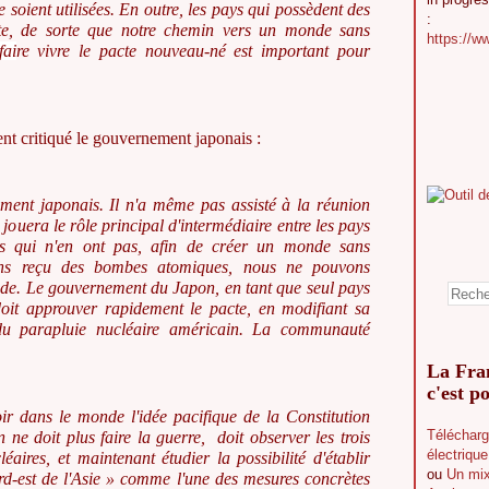
 soient utilisées. En outre, les pays qui possèdent des
:
te, de sorte que notre chemin vers un monde sans
https://w
fai
re vivre le pacte nouveau-né est important pour
ment critiqué le gouvernement japonais :
ent japonais. Il n'a même pas assisté à la réunion
l jouera le rôle principal d'intermédiaire entre les pays
ys qui n'en ont pas, afin de créer un monde sans
vons reçu des bombes atomiques, nous ne pouvons
ude. Le gouvernement du Japon, en
tant que seul pays
oit approuver rapidement le pacte, en modifiant sa
du parapluie nucléaire américain. La communauté
La Fran
c'est po
r dans le monde l'idée pacifique de la Constitution
Télécharg
 ne doit plus faire la guerre, doit observer les trois
électriqu
aires, et maintenant étudier la possibilité d'établir
ou
Un mix
rd-est de l'Asie » comme l'une des mesures concrètes