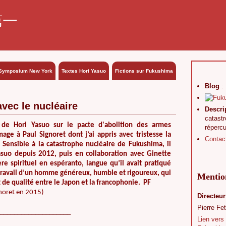
第一
Symposium New York
Textes Hori Yasuo
Fictions sur Fukushima
Blog
:
vec le nucléaire
Descri
catast
 de Hori Yasuo sur le pacte d'abolition des armes
réperc
ge à Paul Signoret dont j’ai appris avec tristesse la
Contac
. Sensible à la catastrophe nucléaire de Fukushima, il
Yasuo depuis 2012, puis en collaboration avec Ginette
re spirituel en espéranto, langue qu’il avait pratiqué
e travail d’un homme généreux, humble et rigoureux, qui
Mention
de qualité entre le Japon et la francophonie. PF
gnoret en 2015)
Directeur
Pierre Fet
____________________
Lien vers