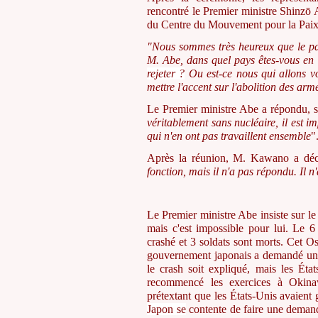
rencontré le Premier ministre Shinzō
du Centre du Mouvement pour la Paix 
"Nous sommes très heureux que le pac
M. Abe, dans quel pays êtes-vous en
rejeter ?
Ou est-ce nous qui allons 
mettre l'accent sur l'abolition des arm
Le Premier ministre Abe a répondu, sa
véritablement sans nucléaire, il est i
qui n'en ont pas travaillent ensemble
"
Après la réunion, M. Kawano a décl
fonction, mais il n'a pas répondu. Il n
Le Premier ministre Abe insiste sur le 
mais c'est impossible pour lui. Le 6
crashé et 3 soldats sont morts. Cet O
gouvernement japonais a demandé un a
le crash soit expliqué, mais les Éta
recommencé les exercices à Okina
prétextant que les États-Unis avaient g
Japon se
contente de faire une demande