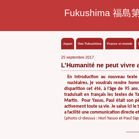
Fukushima 福島
Japon
Voir Fukushima
France et monde
25 septembre 2017
L’Humanité ne peut vivre a
En introduction au nouveau texte
nucléaires, je voudrais rendre homma
disparition cet été, à l’âge de 95 ans
traduisait en français les textes de 
Martin.
Pour Yasuo, Paul était son pè
activement toute sa vie. Je salue ici l
a facilité u
ne communication directe et 
(photo ci-dessus : Hori Yasuo et Paul Si
______