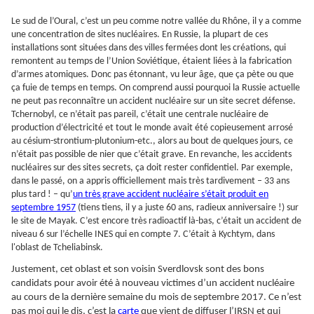
Le sud de l’Oural, c’est un peu comme notre vallée du Rhône, il y a comme
une concentration de sites nucléaires. En Russie, la plupart de ces
installations sont situées dans des villes fermées dont les créations, qui
remontent au temps de l’Union Soviétique, étaient liées à la fabrication
d’armes atomiques. Donc pas étonnant, vu leur âge, que ça pète ou que
ça fuie de temps en temps. On comprend aussi pourquoi la Russie actuelle
ne peut pas reconnaître un accident nucléaire sur un site secret défense.
Tchernobyl, ce n’était pas pareil, c’était une centrale nucléaire de
production d’électricité et tout le monde avait été copieusement arrosé
au césium-strontium-plutonium-etc., alors au bout de quelques jours, ce
n’était pas possible de nier que c’était grave. En revanche, les accidents
nucléaires sur des sites secrets, ça doit rester confidentiel. Par exemple,
dans le passé, on a appris officiellement mais très tardivement – 33 ans
plus tard ! – qu’
un très grave accident nucléaire s’était produit en
septembre 1957
(tiens tiens, il y a juste 60 ans, radieux anniversaire !) sur
le site de Mayak. C’est encore très radioactif là-bas, c’était un accident de
niveau 6 sur l’échelle INES qui en compte 7. C’était à Kychtym, dans
l'oblast de Tcheliabinsk.
Justement, cet oblast et son voisin Sverdlovsk sont des bons
candidats pour avoir été à nouveau victimes d’un accident nucléaire
au cours de la dernière semaine du mois de septembre 2017. Ce n’est
pas moi qui le dis, c’est la
carte
que vient de diffuser l’IRSN et qui