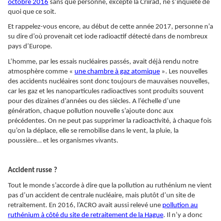
octobre 2016
sans que personne, excepté la Criirad, ne s’inquiète de
quoi que ce soit.
Et rappelez-vous encore, au début de cette année 2017, personne n’a
su dire d’où provenait cet iode radioactif détecté dans de nombreux
pays d’Europe.
L’homme, par les essais nucléaires passés, avait déjà rendu notre
atmosphère comme «
une chambre à gaz atomique
». Les nouvelles
des accidents nucléaires sont donc toujours de mauvaises nouvelles,
car les gaz et les nanoparticules radioactives sont produits souvent
pour des dizaines d’années ou des siècles. A l’échelle d’une
génération, chaque pollution nouvelle s’ajoute donc aux
précédentes. On ne peut pas supprimer la radioactivité, à chaque fois
qu’on la déplace, elle se remobilise dans le vent, la pluie, la
poussière… et les organismes vivants.
Accident russe ?
Tout le monde s’accorde à dire que la pollution au ruthénium ne vient
pas d’un accident de centrale nucléaire, mais plutôt d’un site de
retraitement. En 2016, l’ACRO avait aussi relevé une
pollution au
ruthénium à côté du site de retraitement de la Hague
. Il n’y a donc