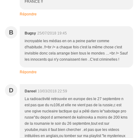
FRANCE !!
Répondre
B
Bugsy
25/07/2018 19:45
incroyable les médias en on a peine parler comme
d'habitude..!!<br /> a chaque fois c'est la même chose c'est
invisible donc cela arrange bien tous le mondes ....<br /> Sauf
les innocents qui n'y connaissent rien ..C'est criminelles !
Répondre
D
Dareel
10/03/2018 22:59
La radioactivité retrouvée en europe des le 27 septembre n
est pas que du ru106,et elle ne vient pas de la russie,c est
une ogive nucleaire tactique qui a pété dans le"sabotage pro
russe"du depot d armement de kalinovka a moins de 200 kms
de la roumanie le soir du 26 septembre,tout est sur
youtube,mais il faut bien chercher ..et pas que les videos
intitulées en anglais,ou tomber sur ma playlist "le mysterieux