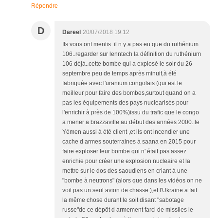
Répondre
D
Dareel
20/07/2018 19:12
Ils vous ont mentis..il n y a pas eu que du ruthénium
106..regarder sur lenntech la définition du ruthénium
106 déjà..cette bombe qui a explosé le soir du 26
septembre peu de temps après minuit,à été
fabriquée avec l'uranium congolais (qui est le
meilleur pour faire des bombes,surtout quand on a
pas les équipements des pays nuclearisés pour
l'enrichir à près de 100%)issu du trafic que le congo
a mener a brazzaville au début des années 2000..le
Yémen aussi à été client ,et ils ont incendier une
cache d armes souterraines à saana en 2015 pour
faire exploser leur bombe qui n' était pas assez
enrichie pour créer une explosion nucleaire et la
mettre sur le dos des saoudiens en criant à une
"bombe à neutrons" (alors que dans les vidéos on ne
voit pas un seul avion de chasse ),et l'Ukraine a fait
la même chose durant le soit disant "sabotage
russe"de ce dépôt d armement farci de missiles le