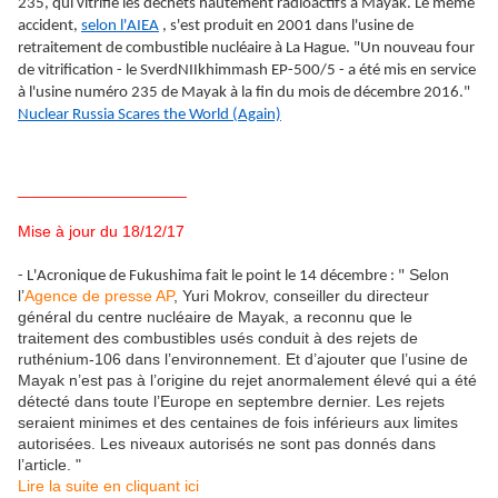
235, qui vitrifie les déchets hautement radioactifs à Mayak. Le même
accident,
selon l'AIEA
, s'est produit en 2001 dans l'usine de
retraitement de combustible nucléaire à La Hague. "Un nouveau four
de vitrification - le SverdNIIkhimmash EP-500/5 - a été mis en service
à l'usine numéro 235 de Mayak à la fin du mois de décembre 2016."
Nuclear Russia Scares the World (Again)
___________________
Mise à jour du 18/12/17
Selon
- L'Acronique de Fukushima fait le point le 14 décembre : "
l’
Agence de presse AP
, Yuri Mokrov, conseiller du directeur
général du centre nucléaire de Mayak, a reconnu que le
traitement des combustibles usés conduit à des rejets de
ruthénium-106 dans l’environnement. Et d’ajouter que l’usine de
Mayak n’est pas à l’origine du rejet anormalement élevé qui a été
détecté dans toute l’Europe en septembre dernier. Les rejets
seraient minimes et des centaines de fois inférieurs aux limites
autorisées. Les niveaux autorisés ne sont pas donnés dans
l’article. "
Lire la suite en cliquant ici