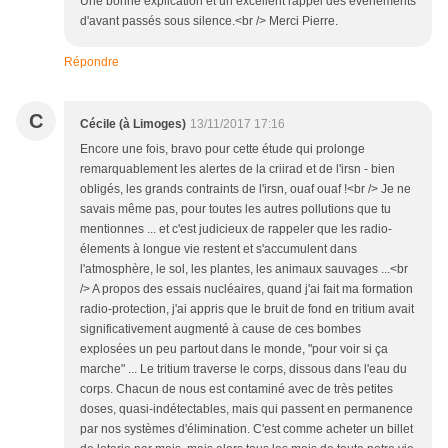
Une bonne explication et un excellent rappel des évènements
d'avant passés sous silence.<br /> Merci Pierre.
Répondre
C
Cécile (à Limoges)
13/11/2017 17:16
Encore une fois, bravo pour cette étude qui prolonge
remarquablement les alertes de la criirad et de l'irsn - bien
obligés, les grands contraints de l'irsn, ouaf ouaf !<br /> Je ne
savais même pas, pour toutes les autres pollutions que tu
mentionnes ... et c'est judicieux de rappeler que les radio-
élements à longue vie restent et s'accumulent dans
l'atmosphère, le sol, les plantes, les animaux sauvages ...<br
/> A propos des essais nucléaires, quand j'ai fait ma formation
radio-protection, j'ai appris que le bruit de fond en tritium avait
significativement augmenté à cause de ces bombes
explosées un peu partout dans le monde, "pour voir si ça
marche" ... Le tritium traverse le corps, dissous dans l'eau du
corps. Chacun de nous est contaminé avec de très petites
doses, quasi-indétectables, mais qui passent en permanence
par nos systèmes d'élimination. C'est comme acheter un billet