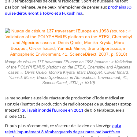
2 à 3 térabecquerels de césium radioactif. Sport et nucléaire ne font
pas bon ménage. Je ne peux m’empêcher de penser aux
prochains JO
qui se dérouleront à Tokyo et à Fukushima
…
Nuage de césium 137 traversant l’Europe en 1998 (source : « Validation
of the POLYPHEMUS platform on the ETEX, Chernobyl and Algeciras
cases », Denis Quélo, Monika Krysta, Marc Bocquet, Olivier Isnard,
Yannick Minier, Bruno Sportissea, in Atmospheric Environment, 41,
ScienceDirect, 2007, p. 5310)
Je me souviens aussi du réacteur de production d’iode médical en
Hongrie (institut de production de radioisotopes de Budapest (Izotop
Intezet))
qui avait inondé l’Europe en 2011
de 0,6 térabecquerels
d’iode 131.
Et puis plus récemment, ce réacteur de Halden en Norvège
qui a
rejeté impunément 8 térabecquerels de gaz rares radioactifs en