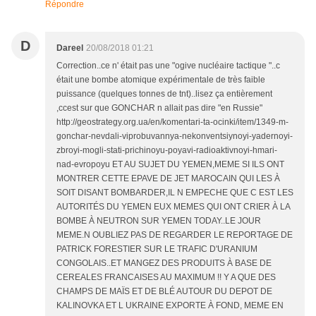
Répondre
D
Dareel
20/08/2018 01:21
Correction..ce n' était pas une "ogive nucléaire tactique "..c
était une bombe atomique expérimentale de très faible
puissance (quelques tonnes de tnt)..lisez ça entièrement
,ccest sur que GONCHAR n allait pas dire "en Russie"
http://geostrategy.org.ua/en/komentari-ta-ocinki/item/1349-m-
gonchar-nevdali-viprobuvannya-nekonventsiynoyi-yadernoyi-
zbroyi-mogli-stati-prichinoyu-poyavi-radioaktivnoyi-hmari-
nad-evropoyu ET AU SUJET DU YEMEN,MEME SI ILS ONT
MONTRER CETTE EPAVE DE JET MAROCAIN QUI LES À
SOIT DISANT BOMBARDER,IL N EMPECHE QUE C EST LES
AUTORITÉS DU YEMEN EUX MEMES QUI ONT CRIER À LA
BOMBE À NEUTRON SUR YEMEN TODAY..LE JOUR
MEME.N OUBLIEZ PAS DE REGARDER LE REPORTAGE DE
PATRICK FORESTIER SUR LE TRAFIC D'URANIUM
CONGOLAIS..ET MANGEZ DES PRODUITS À BASE DE
CEREALES FRANCAISES AU MAXIMUM !! Y A QUE DES
CHAMPS DE MAÏS ET DE BLÉ AUTOUR DU DEPOT DE
KALINOVKA ET L UKRAINE EXPORTE À FOND, MEME EN