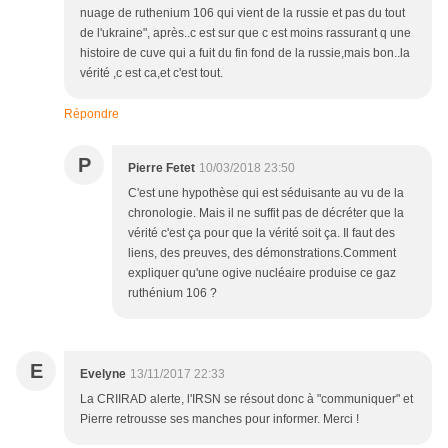
nuage de ruthenium 106 qui vient de la russie et pas du tout
de l'ukraine", après..c est sur que c est moins rassurant q une
histoire de cuve qui a fuit du fin fond de la russie,mais bon..la
vérité ,c est ca,et c'est tout.
Répondre
P
Pierre Fetet
10/03/2018 23:50
C'est une hypothèse qui est séduisante au vu de la
chronologie. Mais il ne suffit pas de décréter que la
vérité c'est ça pour que la vérité soit ça. Il faut des
liens, des preuves, des démonstrations.Comment
expliquer qu'une ogive nucléaire produise ce gaz
ruthénium 106 ?
E
Evelyne
13/11/2017 22:33
La CRIIRAD alerte, l'IRSN se résout donc à "communiquer" et
Pierre retrousse ses manches pour informer. Merci !