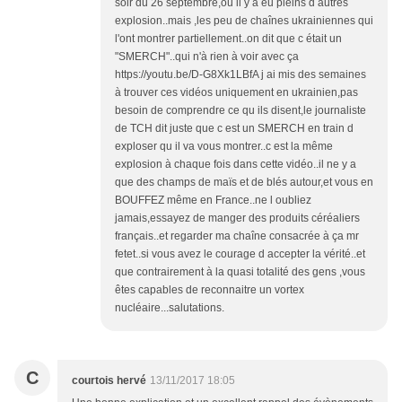
soir du 26 septembre,où il y a eu pleins d autres
explosion..mais ,les peu de chaînes ukrainiennes qui
l'ont montrer partiellement..on dit que c était un
"SMERCH"..qui n'à rien à voir avec ça
https://youtu.be/D-G8Xk1LBfA j ai mis des semaines
à trouver ces vidéos uniquement en ukrainien,pas
besoin de comprendre ce qu ils disent,le journaliste
de TCH dit juste que c est un SMERCH en train d
exploser qu il va vous montrer..c est la même
explosion à chaque fois dans cette vidéo..il ne y a
que des champs de maïs et de blés autour,et vous en
BOUFFEZ même en France..ne l oubliez
jamais,essayez de manger des produits céréaliers
français..et regarder ma chaîne consacrée à ça mr
fetet..si vous avez le courage d accepter la vérité..et
que contrairement à la quasi totalité des gens ,vous
êtes capables de reconnaitre un vortex
nucléaire...salutations.
C
courtois hervé
13/11/2017 18:05