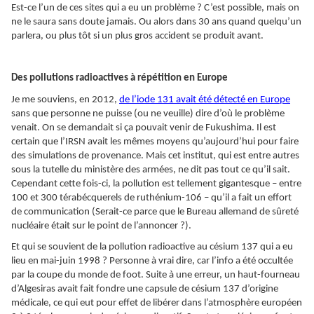
Est-ce l’un de ces sites qui a eu un problème ? C’est possible, mais on
ne le saura sans doute jamais. Ou alors dans 30 ans quand quelqu’un
parlera, ou plus tôt si un plus gros accident se produit avant.
Des pollutions radioactives à répétition en Europe
Je me souviens, en 2012,
de l’iode 131 avait été détecté en Europe
sans que personne ne puisse (ou ne veuille) dire d’où le problème
venait. On se demandait si ça pouvait venir de Fukushima. Il est
certain que l’IRSN avait les mêmes moyens qu’aujourd’hui pour faire
des simulations de provenance. Mais cet institut, qui est entre autres
sous la tutelle du ministère des armées, ne dit pas tout ce qu’il sait.
Cependant cette fois-ci, la pollution est tellement gigantesque – entre
100 et 300 térabécquerels de ruthénium-106 – qu’il a fait un effort
de communication (Serait-ce parce que le Bureau allemand de sûreté
nucléaire était sur le point de l’annoncer ?).
Et qui se souvient de la pollution radioactive au césium 137 qui a eu
lieu en mai-juin 1998 ? Personne à vrai dire, car l’info a été occultée
par la coupe du monde de foot. Suite à une erreur, un haut-fourneau
d’Algesiras avait fait fondre une capsule de césium 137 d’origine
médicale, ce qui eut pour effet de libérer dans l’atmosphère européen