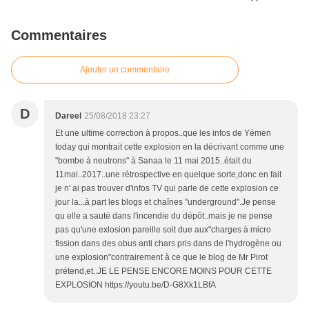
Commentaires
Ajouter un commentaire
D
Dareel
25/08/2018 23:27
Et une ultime correction à propos..que les infos de Yémen
today qui montrait cette explosion en la décrivant comme une
"bombe à neutrons" à Sanaa le 11 mai 2015..était du
11mai..2017..une rétrospective en quelque sorte,donc en fait
je n' ai pas trouver d'infos TV qui parle de cette explosion ce
jour la...à part les blogs et chaînes "underground".Je pense
qu elle a sauté dans l'incendie du dépôt..mais je ne pense
pas qu'une exlosion pareille soit due aux"charges à micro
fission dans des obus anti chars pris dans de l'hydrogène ou
une explosion"contrairement à ce que le blog de Mr Pirot
prétend,et..JE LE PENSE ENCORE MOINS POUR CETTE
EXPLOSION https://youtu.be/D-G8Xk1LBfA