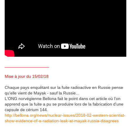
___________________
Mise à jour du 15/02/18
Chaque pays enquêtant sur la fuite radioactive en Russie pense
qu'elle vient de Mayak - sauf la Russie...
L'ONG norvégienne Bellona fait le point dans cet article où l'on
apprend que la fuite a pu se produire lors de la fabrication d'une
capsule de cérium 144.
http://bellona.org/news/nuclear-issues/2018-02-western-scientist-
show-evidence-of-a-radiation-leak-at-mayak-russia-disagrees