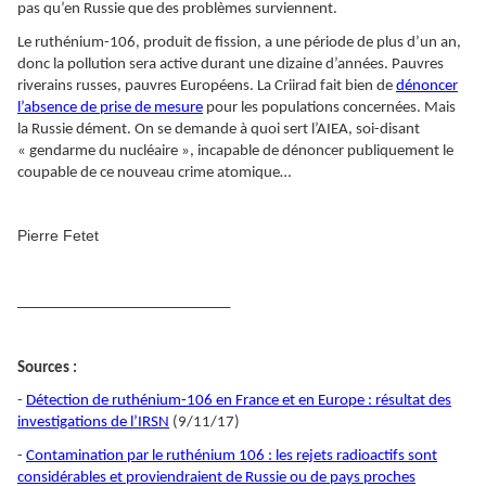
pas qu’en Russie que des problèmes surviennent.
Le ruthénium-106, produit de fission, a une période de plus d’un an,
donc la pollution sera active durant une dizaine d’années. Pauvres
riverains russes, pauvres Européens. La Criirad fait bien de
dénoncer
l’absence de prise de mesure
pour les populations concernées. Mais
la Russie dément. On se demande à quoi sert l’AIEA, soi-disant
« gendarme du nucléaire », incapable de dénoncer publiquement le
coupable de ce nouveau crime atomique…
Pierre Fetet
____________________________
Sources :
-
Détection de ruthénium-106 en France et en Europe : résultat des
investigations de l’IRSN
(9/11/17)
-
Contamination par le ruthénium 106 : les rejets radioactifs sont
considérables et proviendraient de Russie ou de pays proches