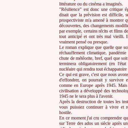
littérature ou du cinéma a imaginés.
"Résilience" est donc une critique é
disait que la prévision est difficile,
prospectiviste m'a amené à montrer qu
découvertes, des changements modifien
par exemple, certains récits et films d
tout anticipé et ont très mal vieill
vraiment pensé ou presque.
Le roman explique que quelle que soit
réchauffement climatique, pandémie
chute de météorite, bref, quel que soit 
terminera obligatoirement (en l'éta
nucléaire qui rendra tout échappatoire
Ce qui est grave, c'est que nous avons 
d'effondrer, on pourrait y survivre
comme en Europe après 1945. Mais l
civilisation a développé des technolo
1945 ne le sera plus à l'avenir.
Après la destruction de toutes les ins
vous puissiez continuer à vivre et r
hostile.
En ce moment j'ai cru comprendre qu'
sur Terre des ados un siècle après u