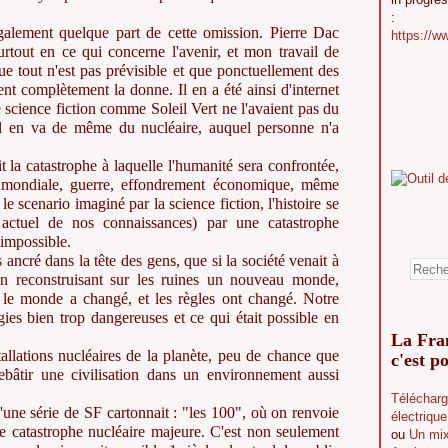
:
galement quelque part de cette omission. Pierre Dac
https://w
 surtout en ce qui concerne l'avenir, et mon travail de
e tout n'est pas prévisible et que ponctuellement des
t complètement la donne. Il en a été ainsi d'internet
e science fiction comme Soleil Vert ne l'avaient pas du
i. Il en va de même du nucléaire, auquel personne n'a
 la catastrophe à laquelle l'humanité sera confrontée,
 mondiale, guerre, effondrement économique, même
le scenario imaginé par la science fiction, l'histoire se
t actuel de nos connaissances) par une catastrophe
 impossible.
ancré dans la tête des gens, que si la société venait à
 en reconstruisant sur les ruines un nouveau monde,
e monde a changé, et les règles ont changé. Notre
gies bien trop dangereuses et ce qui était possible en
La Fran
tallations nucléaires de la planète, peu de chance que
c'est po
ebâtir une civilisation dans un environnement aussi
Télécharg
une série de SF cartonnait : "les 100", où on renvoie
électriqu
ne catastrophe nucléaire majeure. C'est non seulement
ou
Un mix