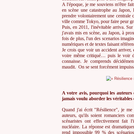
A l'époque, je me souviens m'être fai
en scène une catastrophe au Japon, 
prendre volontairement une central
ville comme Tokyo, pour faire peur gr
Puis, en 2011, l'inévitable arriva. Sur
j'avais mis en scène, au Japon, à pro
fois de plus, l'un des scenarios imagin
numériques et de textes faisant référe
Je crois que voir un accident arriver, 
voire même critiqué… puis le voir de
connaisse. Je comprends décidément
maudit. On se sent forcément impuissant
A votre avis, pourquoi les auteurs 
jamais voulu aborder les véritables
Quand j'ai écrit "Résilience", je me
auteurs, qu'ils soient romanciers 
scénaristes ont effectivement fait 
nucléaire. La réponse est dramatique
rend impossible 99 % des scénarios