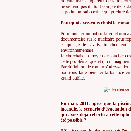
ridicule mais dangereux de faire croire
ne se rend pas du tout compte de la da
la pollution radioactive qui perdure de
Pourquoi avez-vous choisi le roman 
Pour toucher un public large et non ave
documentaire sur le nucléaire pour rép
et qui, je le savais, toucheraient
environnementale.
Je cherchais un moyen de toucher ces
cette problématique et qui n'imaginent
Par définition, le roman s'adresse don
pourrons faire pencher la balance en
grand public.
En mars 2011, après que la piscin
incendie, le scénario d’évacuation
qui aviez déjà réfléchi à cette opt
été possible ?
Effectivement, le plan prévoyait l'év