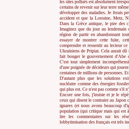
les sites pollués est absolument irres
certains de revenir sur leur terre même
développer des maladies. Je ferais p
accident et que la Lorraine, Metz, 
Dans la Grèce antique, le pire des c
Imaginez que du jour au lendemain 
région de partir en abandonnant tout
essayer de montrer cette fuite, ce
comprendre et ressentir au lecteur c
Ukrainiens de Pripiat. Cela aurait dû
fait bouger le gouvernement d'Abe q
C'est tout simplement incompréhensib
d'une poignée de décideurs qui jouent à
centaines de millions de personnes. Et
D'autant plus que les solutions exi
nucléaire comme des énergies fossile
qui plus est. Ce n'est pas comme s'il n'
Encore une fois, j'insiste et je le répè
ceux qui disent le contraire au Japon o
ignares (et nous avons beaucoup d'i
population (qui critique mais qui est à 
lire les commentaires sur les rés
lobbytimisation des français est très in