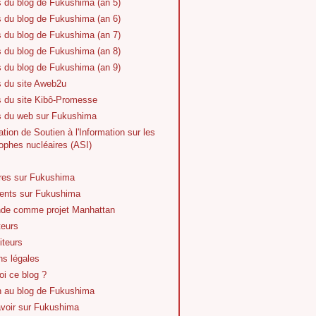
s du blog de Fukushima (an 5)
s du blog de Fukushima (an 6)
s du blog de Fukushima (an 7)
s du blog de Fukushima (an 8)
s du blog de Fukushima (an 9)
s du site Aweb2u
s du site Kibô-Promesse
es du web sur Fukushima
tion de Soutien à l'Information sur les
ophes nucléaires (ASI)
vres sur Fukushima
nts sur Fukushima
de comme projet Manhattan
teurs
iteurs
ns légales
i ce blog ?
n au blog de Fukushima
avoir sur Fukushima