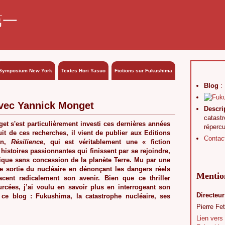
第一
Symposium New York
Textes Hori Yasuo
Fictions sur Fukushima
Blog
:
 avec Yannick Monget
Descri
catast
et s'est particulièrement investi ces dernières années
réperc
it de ces recherches, il vient de publier aux Editions
Contac
an,
Résilience
, qui est véritablement une « fiction
histoires passionnantes qui finissent par se rejoindre,
mique sans concession de la planète Terre. Mu par une
une sortie du nucléaire en dénonçant les dangers réels
Mention
cent radicalement son avenir. Bien que ce thriller
urcées, j’ai voulu en savoir plus en interrogeant son
Directeur
 ce blog : Fukushima, la catastrophe nucléaire, ses
Pierre Fet
Lien vers