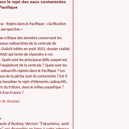
sur le rejet des eaux contaminées
Pacifique
a - Rejets dans le Pacifique : clarification
 perspective »
se critique des données concernant les
 eaux radioactives de la centrale de
Daiichi initiés en août 2023, dossier réalisé
IIRAD qui tente de répondre à ces
: Quels sont les principaux défis auquel est
l’exploitant de la centrale ? Quels sont les
adioactifs rejetés dans le Pacifique ? Les
ssus de la pêche sont-ils contaminés ? Est-il
e banaliser le rejet d’éléments radioactifs,
 du tritium, dans le milieu aquatique ?
t-il en France ?
 le dossier
e
acle d'Audrey Vernon
"Fukushima, work
s" est disponible en ligne à cette adresse