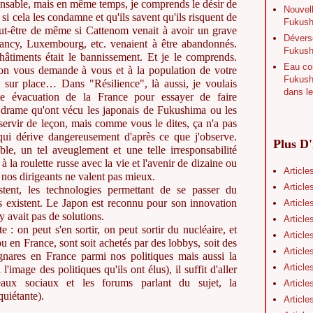
ponsable, mais en même temps, je comprends le désir de
Nouvell
 si cela les condamne et qu'ils savent qu'ils risquent de
Fukushi
eut-être de même si Cattenom venait à avoir un grave
Déverse
Nancy, Luxembourg, etc. venaient à être abandonnés.
Fukush
hâtiments était le bannissement. Et je le comprends.
Eau con
on vous demande à vous et à la population de votre
Fukushi
 sur place… Dans "Résilience", là aussi, je voulais
dans le
tte évacuation de la France pour essayer de faire
e drame qu'ont vécu les japonais de Fukushima ou les
 servir de leçon, mais comme vous le dites, ça n'a pas
ui dérive dangereusement d'après ce que j'observe.
Plus D'
le, un tel aveuglement et une telle irresponsabilité
 la roulette russe avec la vie et l'avenir de dizaine ou
Article
 nos dirigeants ne valent pas mieux.
Article
stent, les technologies permettant de se passer du
s existent. Le Japon est reconnu pour son innovation
Article
y avait pas de solutions.
Article
te : on peut s'en sortir, on peut sortir du nucléaire, et
Article
u en France, sont soit achetés par des lobbys, soit des
Article
gnares en France parmi nos politiques mais aussi la
Article
l'image des politiques qu'ils ont élus), il suffit d'aller
eaux sociaux et les forums parlant du sujet, la
Article
quiétante).
Article