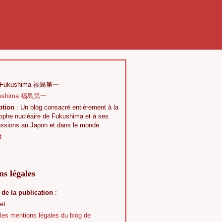
 Fukushima 福島第一
ption
: Un blog consacré entièrement à la
rophe nucléaire de Fukushima et à ses
ussions au Japon et dans le monde.
t
s légales
 de la publication
:
et
 les mentions légales du blog de