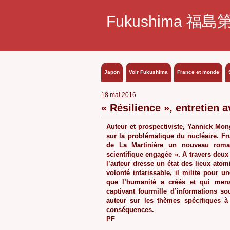
Fukushima 福島
Japon
Voir Fukushima
France et monde
18 mai 2016
« Résilience », entretien
Auteur et prospectiviste, Yannick Mong
sur la problématique du nucléaire. Fru
de La Martinière un nouveau rom
scientifique engagée ». A travers deux 
l’auteur dresse un état des lieux ato
volonté intarissable, il milite pour 
que l’humanité a créés et qui mena
captivant fourmille d’informations so
auteur sur les thèmes spécifiques à
conséquences.
PF