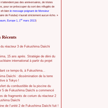
i n’attendent pas des anniversaires, de tristes
es, pour se préoccuper du sort des réfugiés de
 eh bien
le message poignant de Monsieur
ire de Futuba) n’aurait strictement aucun écho. »
er
baum, Europe 1, 1
mars 2013
)
s Récents
 du réacteur 3 de Fukushima Daiichi
ima, 15 ans après. Stratégie de déni du
ucléaire international à partir du projet
dant ce temps-là, à Fukushima...
ma Daiichi : dissémination de la terre
tive à Tokyo !
sfert du combustible de la piscine du
ur 5 de Fukushima Daiichi a commencé
es de fragments de corium du réacteur 2
ushima Daiichi
ine de l’unité 2 de Fukushima Daiichi fuit !