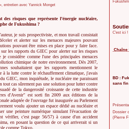
Fukushim
t des risques que représente l’énergie nucléaire,
ophe de Fukushima ?
Soutie
C'est ici !
teur, je suis prospectiviste, et mon travail consistait
déceler et alerter sur les menaces majeures pouvant
olutions pouvant être mises en place pour y faire face.
Chaîne 
 sur les rapports du GIEC pour alerter sur les risques
ue je considère comme l'une des principales menaces
 pollution chimique de notre environnement. Dès 2007,
onnes souhaitaient que les rapports mentionnent le
à la lutte contre le réchauffement climatique, j'avais
BD
Fuk
:
t du GIEC, mon inquiétude, le nucléaire me paraissant
sans fin
 tout cas sûrement pas une solution pour lutter contre
adé de la dangerosité croissante de cette industrie
erres d'Avenir" est sorti fin 2009 aux éditions de la
tionale adaptée de l'ouvrage fut inaugurée au Parlement
Présentat
irement voulu ajouter un espace dédié au nucléaire et
liser une peinture numérique simulant l'évacuation de
Dossier 
t vérifier, c'est page 56/57) à cause d'un accident
(Pierre F
ma, en posant la question de ce qui arriverait si un
opole comme Tokyo.