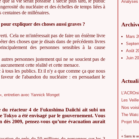
 que la vie serait possible 1 siècle plus tard, le public
Analyses 
ngerosité du nucléaire et des échelles de temps liées à
s centaines de millénaires.
pour expliquer des choses aussi graves ?
Archiv
rti. Cela ne m'intéressait pas de faire un énième livre
Mars 
éter des choses que je disais dans de précédents livres
Septe
 principalement des personnes sensibles à la cause
Août 2
Juin 2
 autres personnes justement qui ne se soucient pas de
 aucunement cette réalité et cette menace.
c à tous les publics. Et il n'y a que comme ça que nous
 faveur de l'abandon du nucléaire : en persuadant le
Actual
L'ACROni
Les Veill
Nos voisi
e du réacteur 4 de Fukushima Daiichi ait subi un
The Watc
 de Tokyo a été envisagé par le gouvernement. Vous
ion dès 2009, pensez-vous qu’une évacuation aurait
Projet Mi
.
« Sans le w
acuation de près de 50 millions de personnes sur les 3