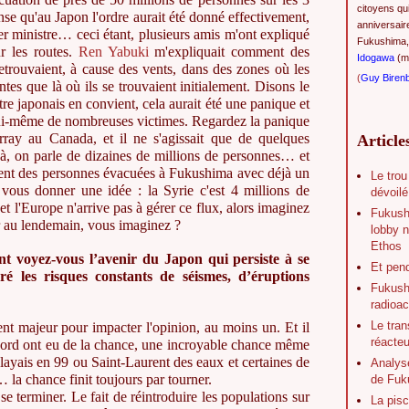
citoyens qu
nse qu'au Japon l'ordre aurait été donné effectivement,
anniversair
er ministre… ceci étant, plusieurs amis m'ont expliqué
Fukushima,
r les routes.
Ren Yabuki
m'expliquait comment des
Idogawa
(ma
etrouvaient, à cause des vents, dans des zones où les
(
Guy Biren
tes que là où ils se trouvaient initialement. Disons le
re japonais en convient, cela aurait été une panique et
 lui-même de nombreuses victimes. Regardez la panique
ray au Canada, et il ne s'agissait que de quelques
Article
à, on parle de dizaines de millions de personnes… et
ent des personnes évacuées à Fukushima avec déjà un
Le trou
vous donner une idée : la Syrie c'est 4 millions de
dévoilé
 et l'Europe n'arrive pas à gérer ce flux, alors imaginez
Fukush
r au lendemain, vous imaginez ?
lobby n
Ethos
t voyez-vous l’avenir du Japon qui persiste à se
Et pen
ré les risques constants de séismes, d’éruptions
Fukushi
radioac
Le tran
ent majeur pour impacter l'opinion, au moins un. Et il
réacte
Nord ont eu de la chance, une incroyable chance même
layais en 99 ou Saint-Laurent des eaux et certaines de
Analys
 la chance finit toujours par tourner.
de Fuk
e terminer. Le fait de réintroduire les populations sur
La pisc