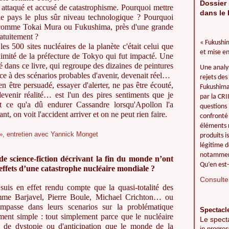
Dossier 
t attaqué et accusé de catastrophisme. Pourquoi mettre
dans le 
le pays le plus sûr niveau technologique ? Pourquoi
e comme Tokai Mura ou Fukushima, près d'une grande
atuitement ?
« Fukushim
 les 500 sites nucléaires de la planète c'était celui que
et mise en
ximité de la préfecture de Tokyo qui fut impacté. Une
é dans ce livre, qui regroupe des dizaines de peintures
Une analy
nce à des scénarios probables d'avenir, devenait réel…
rejets des
en être persuadé, essayer d'alerter, ne pas être écouté,
Fukushima 
venir réalité… est l'un des pires sentiments que je
par la CR
 ce qu'a dû endurer Cassandre lorsqu'Apollon l'a
questions 
, on voit l'accident arriver et on ne peut rien faire.
confronté 
éléments r
produits i
légitime d
notamment
de science-fiction décrivant la fin du monde n’ont
Qu’en est-
 effets d’une catastrophe nucléaire mondiale ?
Consulter
 suis en effet rendu compte que la quasi-totalité des
comme Barjavel, Pierre Boule, Michael Crichton… ou
l'impasse dans leurs scenarios sur la problématique
Spectacl
ment simple : tout simplement parce que le nucléaire
Le spect
 de dystopie ou d'anticipation que le monde de la
in progres