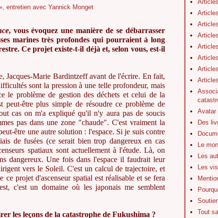
Article
Article
Article
nce
, vous évoquez une manière de se débarrasser
Article
sses marines très profondes qui pourraient à long
Article
stre. Ce projet existe-t-il déjà et, selon vous, est-il
Article
Article
, Jacques-Marie Bardintzeff avant de l'écrire. En fait,
Articl
 difficultés sont la pression à une telle profondeur, mais
Associa
 le problème de gestion des déchets et celui de la
catastr
t peut-être plus simple de résoudre ce problème de
Avatar
 tout cas on m'a expliqué qu'il n'y aura pas de soucis
mmes pas dans une zone "chaude". C'est vraiment la
Des li
eut-être une autre solution : l'espace. Si je suis contre
Docume
biais de fusées (ce serait bien trop dangereux en cas
Le mon
scenseurs spatiaux sont actuellement à l'étude. Là, on
Les au
ns dangereux. Une fois dans l'espace il faudrait leur
Les vis
igent vers le Soleil. C'est un calcul de trajectoire, et
e ce projet d'ascenseur spatial est réalisable et se fera
Mentio
est, c'est un domaine où les japonais me semblent
Pourquo
Soutie
Tout s
tirer les leçons de la catastrophe de Fukushima ?