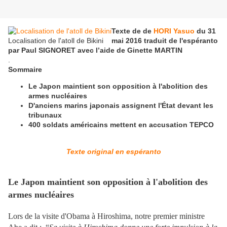
Texte de de
HORI Yasuo
du 31
Localisation de l'atoll de Bikini
mai 2016 traduit de l'espéranto
par Paul SIGNORET avec l’aide de Ginette MARTIN
.
Sommaire
Le Japon maintient son opposition à l'abolition des
armes nucléaires
D'anciens marins japonais assignent l'État devant les
tribunaux
400 soldats américains mettent en accusation TEPCO
Texte original en espéranto
Le Japon maintient son opposition à l'abolition des
armes nucléaires
Lors de la visite d'Obama à Hiroshima, notre premier ministre