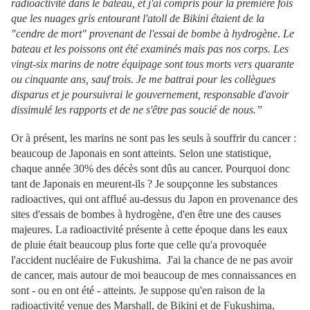
radioactivité dans le bateau, et j'ai compris pour la première fois
que les nuages gris entourant l'atoll de Bikini étaient de la
"cendre de mort" provenant de l'essai de bombe à hydrogène
.
Le
bateau et les poissons ont été examinés mais pas nos corps. Les
vingt-six marins de notre équipage sont tous morts vers quarante
ou cinquante ans, sauf trois. Je me battrai pour les collègues
disparus et je poursuivrai le gouvernement, responsable d'avoir
dissimulé les rapports et de ne s'être pas soucié de nous.”
Or à présent, les marins ne sont pas les seuls à souffrir du cancer :
beaucoup de Japonais en sont atteints. Selon une statistique,
chaque année 30% des décès sont dûs au cancer. Pourquoi donc
tant de Japonais en meurent-ils ? Je soupçonne les substances
radioactives, qui ont afflué au-dessus du Japon en provenance des
sites d'essais de bombes à hydrogène, d'en être une des causes
majeures. La radioactivité présente à cette époque dans les eaux
de pluie était beaucoup plus forte que celle qu'a provoquée
l'accident nucléaire de Fukushima. J'ai la chance de ne pas avoir
de cancer, mais autour de moi beaucoup de mes connaissances en
sont - ou en ont été - atteints. Je suppose qu'en raison de la
radioactivité venue des Marshall, de Bikini et de Fukushima,