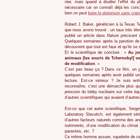
nier, mais quand à étudier l’effet du
nécessaire car on connaît déjà les conc
bien on peut
boire le plutonium sans crain
Robert J. Baker, généticien à la Texas 
que nous avons trouvé : un taux très éle
publié un article dans
Nature
précisant 
Quelques semaines après la parution de l’
découvrent que tout est faux et qu’ils se
Et le scientifique de conclure : «
Au jo
animaux [les souris de Tchernobyl] v
de modification
. »
C’est pas beau ça ? Dans ce film, on p
quelques semaines après avoir publié un
lecture. Est-ce sérieux ? Je suis ent
reconnaître, c’est une démarche plus q
pression du lobby nucléaire sur cette équi
d’autres scientifiques qui avaient d’autre
Est-ce que cet autre scientifique, Serg
Laboratory Slavutich, est également sér
d’autres facteurs naturels comme des an
nutriments, d’une modification du clima
parasites, etc. ?
Ce même homme assure, squelette de cervi