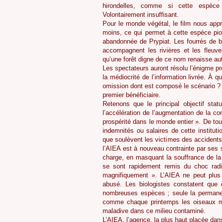
hirondelles, comme si cette espèce é
Volontairement insuffisant.
Pour le monde végétal, le film nous appr
moins, ce qui permet à cette espèce pio
abandonnée de Prypiat. Les fourrés de b
accompagnent les rivières et les fleuve
qu’une forêt digne de ce nom renaisse au
Les spectateurs auront résolu l’énigme pro
la médiocrité de l’information livrée. À
omission dont est composé le scénario ? À
premier bénéficiaire.
Retenons que le principal objectif stat
l’accélération de l’augmentation de la con
prospérité dans le monde entier ». De t
indemnités ou salaires de cette institut
que soulèvent les victimes des accidents 
l’AIEA est à nouveau contrainte par ses s
charge, en masquant la souffrance de l
se sont rapidement remis du choc radio
magnifiquement ». L’AIEA ne peut plus s
abusé. Les biologistes constatent que
nombreuses espèces ; seule la permanent
comme chaque printemps les oiseaux mig
maladive dans ce milieu contaminé.
L’AIEA, l’agence, la plus haut placée dan