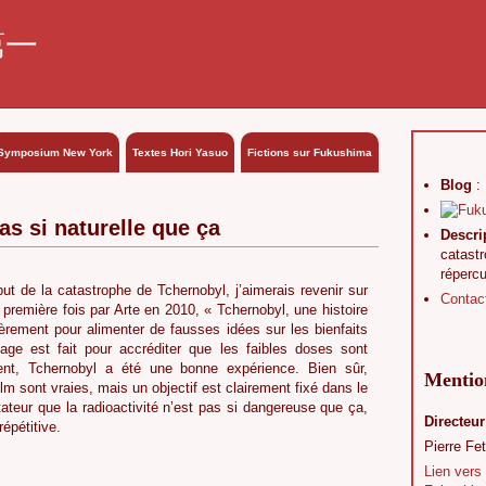
第一
Symposium New York
Textes Hori Yasuo
Fictions sur Fukushima
Blog
:
as si naturelle que ça
Descri
catast
réperc
but de la catastrophe de Tchernobyl, j’aimerais revenir sur
Contac
première fois par Arte en 2010, « Tchernobyl, une histoire
lièrement pour alimenter de fausses idées sur les bienfaits
tage est fait pour accréditer que les faibles doses sont
ent, Tchernobyl a été une bonne expérience. Bien sûr,
Mention
 sont vraies, mais un objectif est clairement fixé dans le
ctateur que la radioactivité n’est pas si dangereuse que ça,
Directeur
répétitive.
Pierre Fet
Lien vers