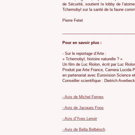
de Sécurité, soutient le lobby de l’atome
Tchernobyl sur la santé de la faune comm
Pierre Fetet
__________________________________
Pour en savoir plus :
- Sur le reportage d’Arte :
« Tchernobyl, histoire naturelle ? »
Un film de Luc Riolon, écrit par Luc Riol
Produit par Arte France, Camera Lucida
en partenariat avec Eurovision Science 
Conseiller scientifique : Dietrich Averbec
- Avis de Michel Fernex
- Avis de Jacques Foos
- Avis d’Yves Lenoir
- Avis de Bella Belbéoch