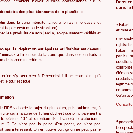
ations semblent n’avoir
aucune conséquence
sur la
Dossier 
dans le 
aboratoire des plus étonnants de la planète
. »
din dans la zone interdite, a retiré le raisin, le cassis et
« Fukushim
ent trop le césium ou le strontium).
et mise en
er les produits de son jardin
, soigneusement vérifiés et
Une analy
rejets des
ouge, la végétation est épaisse et l’habitat est devenu
Fukushima 
’animaux à l’intérieur de la zone que dans des endroits à
par la CR
m de la zone interdite. »
questions 
confronté 
éléments r
 qu’on s’y sent bien à Tchernobyl ! Il ne reste plus qu’à
produits i
et le tour est joué.
légitime d
notamment
Qu’en est-
ormation
Consulter
de l’IRSN aborde le sujet du plutonium, puis subitement, à
ctivité dans la zone de Tchernobyl est due principalement à
: le césium 137 et strontium 90. Evaporé le plutonium !
Spectacl
ium ? Ce n’est pas la peine d’en parler, ce n’est pas
Le spect
st pas intéressant. On en trouve oui, ça on ne peut pas le
in progres