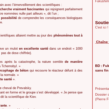
Fukushim
ain avec l’émerveillement des scientifiques :
echerche vraiment fascinantes
qui rejoignent parfaitement
re nommées nulle part ailleurs », dit l’un ;
 possibilité
de comprendre les conséquences biologiques
Soutie
re.
C'est ici !
cientifiques allaient mettre au jour des
phénomènes tout à
Chaîne 
rouve un mulot
en excellente santé
dans un endroit « 1000
s pas de dose chiffrée).
es après la catastrophe, la nature semble
de manière
BD
Fuk
:
à Tchernobyl. »
sans fin
arcophage de béton
qui recouvre le réacteur défunt à des
 la normale. »
te santé
».
le cheval de Prevalsky.
Présentat
nt en forme et le groupe s’est développé. « Je pense que
Dossier 
dit la scientifique de Kiev.
(Pierre F
rante
. »