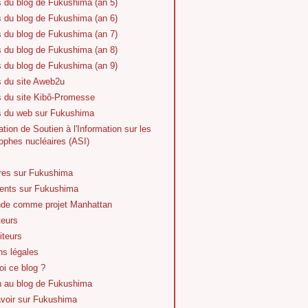
s du blog de Fukushima (an 5)
s du blog de Fukushima (an 6)
s du blog de Fukushima (an 7)
s du blog de Fukushima (an 8)
s du blog de Fukushima (an 9)
s du site Aweb2u
s du site Kibô-Promesse
es du web sur Fukushima
tion de Soutien à l'Information sur les
ophes nucléaires (ASI)
vres sur Fukushima
nts sur Fukushima
de comme projet Manhattan
teurs
iteurs
ns légales
i ce blog ?
n au blog de Fukushima
avoir sur Fukushima