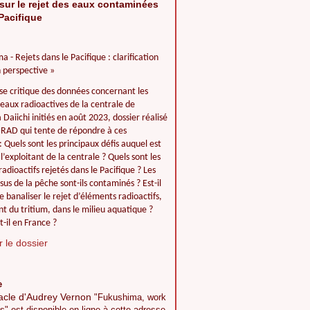
sur le rejet des eaux contaminées
Pacifique
a - Rejets dans le Pacifique : clarification
 perspective »
se critique des données concernant les
 eaux radioactives de la centrale de
Daiichi initiés en août 2023, dossier réalisé
IIRAD qui tente de répondre à ces
: Quels sont les principaux défis auquel est
l’exploitant de la centrale ? Quels sont les
adioactifs rejetés dans le Pacifique ? Les
ssus de la pêche sont-ils contaminés ? Est-il
e banaliser le rejet d’éléments radioactifs,
 du tritium, dans le milieu aquatique ?
t-il en France ?
 le dossier
e
acle d'Audrey Vernon
"Fukushima, work
s" est disponible en ligne à cette adresse