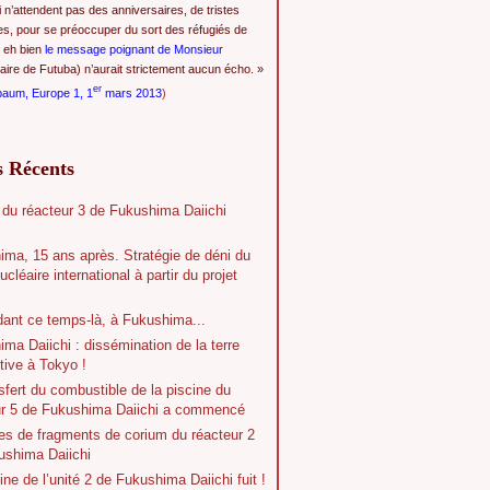
i n’attendent pas des anniversaires, de tristes
es, pour se préoccuper du sort des réfugiés de
 eh bien
le message poignant de Monsieur
ire de Futuba) n’aurait strictement aucun écho. »
er
baum, Europe 1, 1
mars 2013
)
s Récents
 du réacteur 3 de Fukushima Daiichi
ima, 15 ans après. Stratégie de déni du
ucléaire international à partir du projet
dant ce temps-là, à Fukushima...
ma Daiichi : dissémination de la terre
tive à Tokyo !
sfert du combustible de la piscine du
ur 5 de Fukushima Daiichi a commencé
es de fragments de corium du réacteur 2
ushima Daiichi
ine de l’unité 2 de Fukushima Daiichi fuit !