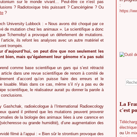
 plutonium sur le monde vivant… Peut-être ce n’est pas
:
lusions ? Radiotoxique très puissant ? Cancérigène ? Ou
https://w
te
?
Tech University Lubbock : « Nous avons été choqué par ce
vé de mutation chez les animaux ». Le scientifique a donc
que Tchernobyl a provoqué un déferlement de mutations.
article, ils refont les analyses avec un autre matériel et
 sont trompés.
ur d’aujourd’hui, on peut dire que non seulement les
ont bien, mais qu’également leur génome n’a pas subi
rend comme base scientifique un gars qui s’est rétracté
 article dans une revue scientifique de renom à comité de
ièrement d’accord qu’on puisse faire des erreurs et le
ue louable. Mais dans ce cas, même s’il n’y a pas eu de
pe scientifique, le réalisateur aurait pu donner la parole à
s conclusions.
La Fran
ey Gashchak, radioécologue à l’International Radioecology
c'est po
ieux quand il prétend que les mutations peuvent provenir
omalies de la biologie des animaux liées à une carence en
Télécharg
t (sécheresse ou grande humidité), d’une augmentation des
électriqu
ou
Un mix
dé filmé à l’appui : « Bien sûr le strontium provoque des