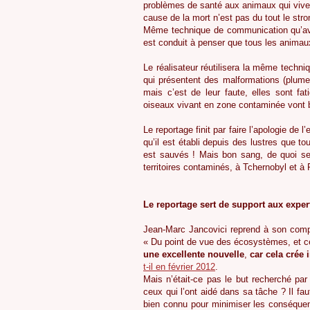
problèmes de santé aux animaux qui vive
cause de la mort n’est pas du tout le stro
Même technique de communication qu’avec
est conduit à penser que tous les animaux
Le réalisateur réutilisera la même techni
qui présentent des malformations (plume
mais c’est de leur faute, elles sont fa
oiseaux vivant en zone contaminée vont 
Le reportage finit par faire l’apologie de 
qu’il est établi depuis des lustres que t
est sauvés ! Mais bon sang, de quoi se 
territoires contaminés, à Tchernobyl et 
Le reportage sert de support aux exper
Jean-Marc Jancovici reprend à son compte
« Du point de vue des écosystèmes, et ce 
une excellente nouvelle
,
car cela crée 
t-il en février 2012
.
Mais n’était-ce pas le but recherché par l
ceux qui l’ont aidé dans sa tâche ? Il fa
bien connu pour minimiser les conséquence