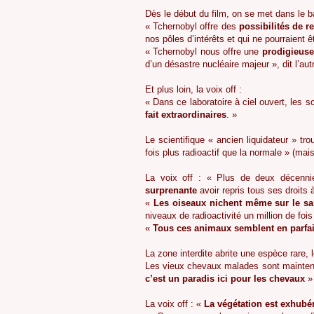
Dès le début du film, on se met dans le b
« Tchernobyl offre des
possibilités de r
nos pôles d’intérêts et qui ne pourraient êt
« Tchernobyl nous offre une
prodigieuse
d’un désastre nucléaire majeur », dit l’aut
Et plus loin, la voix off :
« Dans ce laboratoire à ciel ouvert, les s
fait extraordinaires
. »
Le scientifique « ancien liquidateur » t
fois plus radioactif que la normale » (mai
La voix off : « Plus de deux décenni
surprenante
avoir repris tous ses droits 
«
Les oiseaux nichent même sur le s
niveaux de radioactivité un million de fois
«
Tous ces animaux semblent en parfai
La zone interdite abrite une espèce rare, 
Les vieux chevaux malades sont maintena
c’est un paradis ici pour les chevaux
» 
La voix off : «
La végétation est
exhubé