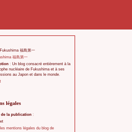
 Fukushima 福島第一
ption
: Un blog consacré entièrement à la
rophe nucléaire de Fukushima et à ses
ussions au Japon et dans le monde.
t
s légales
 de la publication
:
et
 les mentions légales du blog de