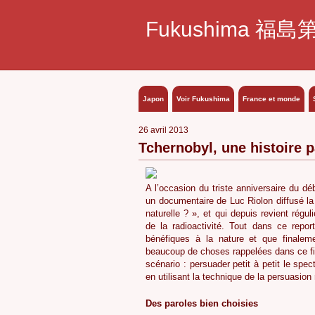
Fukushima 福島
Japon
Voir Fukushima
France et monde
26 avril 2013
Tchernobyl, une histoire p
A l’occasion du triste anniversaire du dé
un documentaire de Luc Riolon diffusé la 
naturelle ? », et qui depuis revient régu
de la radioactivité. Tout dans ce repor
bénéfiques à la nature et que finalem
beaucoup de choses rappelées dans ce film
scénario : persuader petit à petit le spe
en utilisant la technique de la persuasion 
Des paroles bien choisies