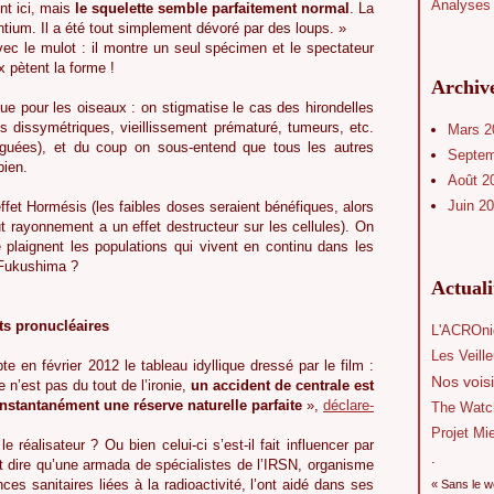
Analyses 
nt ici, mais
le squelette semble parfaitement normal
. La
ntium. Il a été tout simplement dévoré par des loups. »
 le mulot : il montre un seul spécimen et le spectateur
 pètent la forme !
Archiv
que pour les oiseaux : on stigmatise le cas des hirondelles
s dissymétriques, vieillissement prématuré, tumeurs, etc.
Mars 
tiguées), et du coup on sous-entend que tous les autres
Septe
bien.
Août 2
Juin 2
l’effet Hormésis (les faibles doses seraient bénéfiques, alors
out rayonnement a un effet destructeur sur les cellules). On
plaignent les populations qui vivent en continu dans les
à Fukushima ?
Actual
ts pronucléaires
L'ACROni
Les Veill
 en février 2012 le tableau idyllique dressé par le film :
Nos voisi
n’est pas du tout de l’ironie,
un accident de centrale est
instantanément une réserve naturelle parfaite
»,
déclare-
The Watc
Projet Mi
e réalisateur ? Ou bien celui-ci s’est-il fait influencer par
.
ut dire qu’une armada de spécialistes de l’IRSN, organisme
s sanitaires liées à la radioactivité, l’ont aidé dans ses
« Sans le w