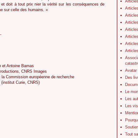
Article
 et doit à tout prix nier la vérité sur les conséquences de
Article
e sur celle des humains. »
Article
Article
Article
_
Article
Article
Articl
Associa
catastr
on et Antoine Bamas
Avatar
 Productions, CNRS Images
et la Commission européenne de recherche
Des li
k (institut Curie, CNRS)
Docume
Le mon
Les au
Les vis
Mentio
Pourquo
Soutie
Tout s