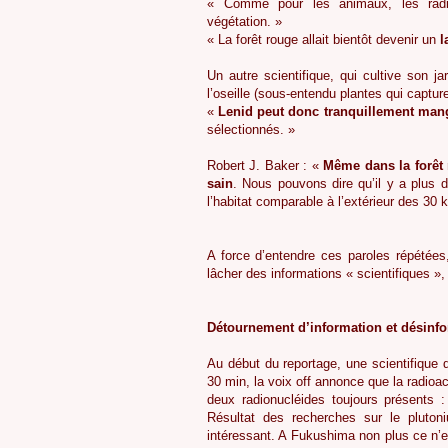
« Comme pour les animaux, les radi
végétation. »
« La forêt rouge allait bientôt devenir un
l
Un autre scientifique, qui cultive son jar
l’oseille (sous-entendu plantes qui captur
«
Lenid peut donc tranquillement mang
sélectionnés. »
Robert J. Baker : «
Même dans la forêt r
sain
. Nous pouvons dire qu’il y a plus d
l’habitat comparable à l’extérieur des 30 k
A force d’entendre ces paroles répétées,
lâcher des informations « scientifiques », 
Détournement d’information et désinf
Au début du reportage, une scientifique 
30 min, la voix off annonce que la radioa
deux radionucléides toujours présents 
Résultat des recherches sur le pluton
intéressant. A Fukushima non plus ce n’e