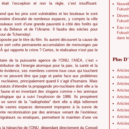
tait l’exception et non la règle, c’est insuffisant.
Nouvell
Fukushi
end que les pins sont vulnérables et les bouleaux le sont
Déverse
nnière d’envahir de nombreux espaces, y compris la ville
Fukush
ouleaux sont d’une grande pauvreté à côté des forêts qui
Eau con
s du Bélarus et de l’Ukraine. Il faudra des siècles pour
Fukushi
tour de Tchernobyl.
dans le
posée par le titre du film. Ils auront découvert la cause de
 quoi sert cette permanente accumulation de mensonges par
 qui rapporte le crime ? Certes, le réalisateur n’est pas le
Plus D'
utaire de la puissante agence de l’ONU, l’AIEA, c’est «
tribution de l’énergie atomique pour la paix, la santé et la
Article
oute évidence, ses membres comme tous ceux qui touchent
ion ne peuvent être que juge et partie face aux problèmes
Article
nucléaires, principalement quand il s’agit d’humains. Mais
Article
tatuts d’étendre la propagande pro-nucléaire dont elle a la
Article
a faune et en inventant des slogans comme « les animaux
logique qui a suivi l’explosion de 1986. Ils prospèrent
Article
e servir de la "radiophobie" dont elle a déjà tellement
Article
 de vastes espaces demeurent impropres à la survie de
Article
e recolonisation par des animaux venant de l’extérieur,
Article
rateurs ou erratiques, permettent le maintien d’une vie
Article
s la hiérarchie de l’ONU, dépendant directement du Conseil