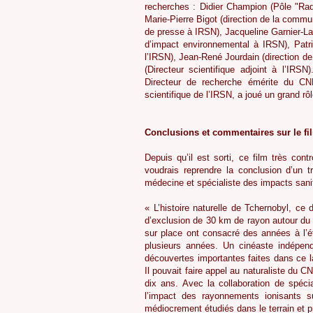
recherches : Didier Champion (Pôle "Rad
Marie-Pierre Bigot (direction de la commu
de presse à IRSN), Jacqueline Garnier-La
d’impact environnemental à IRSN), Patri
l’IRSN), Jean-René Jourdain (direction de
(Directeur scientifique adjoint à l’IRS
Directeur de recherche émérite du CN
scientifique de l’IRSN, a joué un grand rô
Conclusions et commentaires sur le fi
Depuis qu’il est sorti, ce film très cont
voudrais reprendre la conclusion d’un t
médecine et spécialiste des impacts sanit
« L’histoire naturelle de Tchernobyl, ce
d’exclusion de 30 km de rayon autour du
sur place ont consacré des années à l’é
plusieurs années. Un cinéaste indépenda
découvertes importantes faites dans ce la
Il pouvait faire appel au naturaliste du C
dix ans. Avec la collaboration de spéc
l’impact des rayonnements ionisants s
médiocrement étudiés dans le terrain et 