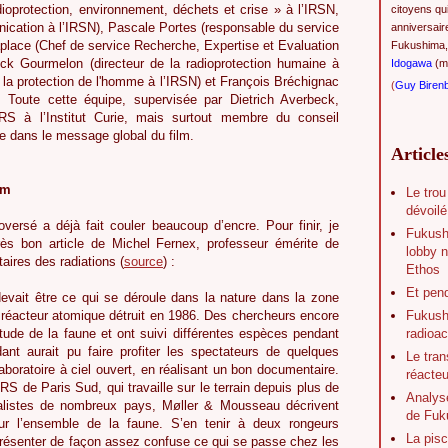
ioprotection, environnement, déchets et crise » à l’IRSN,
citoyens qu
nication à l’IRSN), Pascale Portes (responsable du service
anniversair
place (Chef de service Recherche, Expertise et Evaluation
Fukushima,
ck Gourmelon (directeur de la radioprotection humaine à
Idogawa
(ma
 la protection de l'homme à l’IRSN) et François Bréchignac
(
Guy Biren
N). Toute cette équipe, supervisée par Dietrich Averbeck,
RS à l’Institut Curie, mais surtout membre du conseil
le dans le message global du film.
Article
lm
Le trou
dévoilé
roversé a déjà fait couler beaucoup d’encre. Pour finir, je
Fukush
rès bon article de Michel Fernex, professeur émérite de
lobby n
aires des radiations (
source
) :
Ethos
Et pen
 devait être ce qui se déroule dans la nature dans la zone
Fukushi
 réacteur atomique détruit en 1986. Des chercheurs encore
radioac
tude de la faune et ont suivi différentes espèces pendant
nt aurait pu faire profiter les spectateurs de quelques
Le tran
boratoire à ciel ouvert, en réalisant un bon documentaire.
réacte
NRS de Paris Sud, qui travaille sur le terrain depuis plus de
Analys
ialistes de nombreux pays, Møller & Mousseau décrivent
de Fuk
ur l’ensemble de la faune. S’en tenir à deux rongeurs
La pisc
présenter de façon assez confuse ce qui se passe chez les