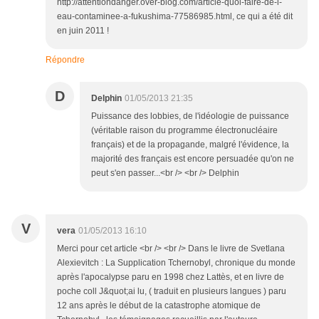
http://attentiondanger.over-blog.com/article-quoi-faire-de-l-
eau-contaminee-a-fukushima-77586985.html, ce qui a été dit
en juin 2011 !
Répondre
D
Delphin
01/05/2013 21:35
Puissance des lobbies, de l'idéologie de puissance
(véritable raison du programme électronucléaire
français) et de la propagande, malgré l'évidence, la
majorité des français est encore persuadée qu'on ne
peut s'en passer...<br /> <br /> Delphin
V
vera
01/05/2013 16:10
Merci pour cet article <br /> <br /> Dans le livre de Svetlana
Alexievitch : La Supplication Tchernobyl, chronique du monde
après l'apocalypse paru en 1998 chez Lattès, et en livre de
poche coll J&quot;ai lu, ( traduit en plusieurs langues ) paru
12 ans après le début de la catastrophe atomique de