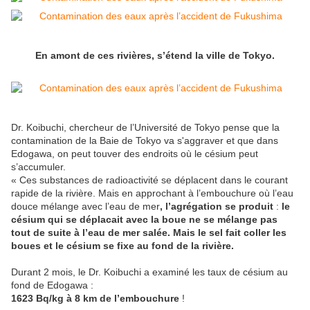
En amont de ces rivières, s’étend la ville de Tokyo.
Dr. Koibuchi, chercheur de l’Université de Tokyo pense que la
contamination de la Baie de Tokyo va s'aggraver et que dans
Edogawa, on peut touver des endroits où le césium peut
s’accumuler.
« Ces substances de radioactivité se déplacent dans le courant
rapide de la rivière. Mais en approchant à l’embouchure où l’eau
douce mélange avec l’eau de mer
,
l’agrégation se produit
:
le
césium qui se déplacait avec la boue ne se mélange pas
tout de suite à l’eau de mer salée. Mais le sel fait coller les
boues et le césium se fixe au fond de la rivière.
Durant 2 mois, le Dr. Koibuchi a examiné les taux de césium au
fond de Edogawa :
1623 Bq/kg à 8 km de l’embouchure
!