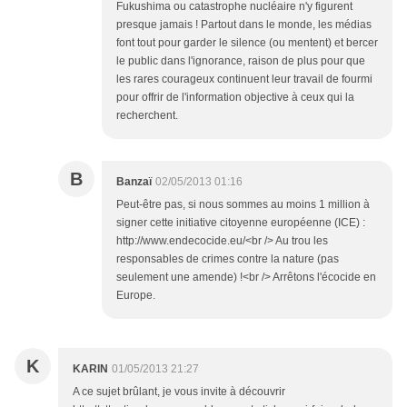
Fukushima ou catastrophe nucléaire n'y figurent
presque jamais ! Partout dans le monde, les médias
font tout pour garder le silence (ou mentent) et bercer
le public dans l'ignorance, raison de plus pour que
les rares courageux continuent leur travail de fourmi
pour offrir de l'information objective à ceux qui la
recherchent.
B
Banzaï
02/05/2013 01:16
Peut-être pas, si nous sommes au moins 1 million à
signer cette initiative citoyenne européenne (ICE) :
http://www.endecocide.eu/<br /> Au trou les
responsables de crimes contre la nature (pas
seulement une amende) !<br /> Arrêtons l'écocide en
Europe.
K
KARIN
01/05/2013 21:27
A ce sujet brûlant, je vous invite à découvrir