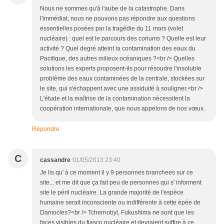
Nous ne sommes qu'à l'aube de la catastrophe. Dans
l'immédiat, nous ne pouvons pas répondre aux questions
essentielles posées par la tragédie du 11 mars (volet
nucléaire) : quel est le parcours des coriums ? Quelle est leur
activité ? Quel degré atteint la contamination des eaux du
Pacifique, des autres milieux océaniques ?<br /> Quelles
solutions les experts proposent-ils pour résoudre l'insoluble
problème des eaux contaminées de la centrale, stockées sur
le site, qui s'échappent avec une assiduité à souligner.<br />
L'étude et la maîtrise de la contamination nécessitent la
coopération internationale, que nous appelons de nos vœux.
Répondre
C
cassandre
01/05/2013 23:40
Je lis qu' à ce moment il y 9 personnes branchees sur ce
site... et me dit que ça fait peu de personnes qui s' informent
site le péril nucléaire. La grande majorité de l'espèce
humaine serait inconsciente ou indifférente à cette épée de
Damocles?<br /> Tchernobyl, Fukushima ne sont que les
faces visibles du fiasco nucléaire et devraient suffire à ce