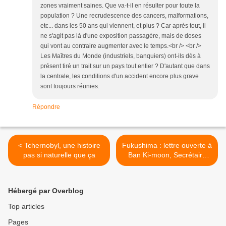
zones vraiment saines. Que va-t-il en résulter pour toute la
population ? Une recrudescence des cancers, malformations,
etc... dans les 50 ans qui viennent, et plus ? Car après tout, il
ne s'agit pas là d'une exposition passagère, mais de doses
qui vont au contraire augmenter avec le temps.<br /> <br />
Les Maîtres du Monde (industriels, banquiers) ont-ils dès à
présent tiré un trait sur un pays tout entier ? D'autant que dans
la centrale, les conditions d'un accident encore plus grave
sont toujours réunies.
Répondre
< Tchernobyl, une histoire
Fukushima : lettre ouverte à
pas si naturelle que ça
Ban Ki-moon, Secrétaire
général de l’ONU >
Hébergé par Overblog
Top articles
Pages