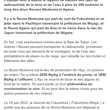
L’équipe NHK a réalisé le rapport de mesure des taux de
radioactivité de la terre et de l’eau à plus de 200 endroits le
long des deux fleuves Abukuma et Agano.
Il y a
le fleuve Abukuma
qui part du sud de Fukushima et se
jette dans le Pacifique traversant la préfecture de Miyagi,
et
le fleuve Agano
qui part de Aizu et se verse dans la mer du
Japon traversant la préfecture de Niigata.
En fait, c’est exactement comme pour la Baie de Tokyo. Les
rivières / fleuves peuvent transporter la radioactivité, provenant
de toute l’eau qui descend de la montagne, et de l'eau des
précipitations de pluies ou de neige, qui ruisselle sur les routes et
bâtiments des villes.
Le fleuve Abukuma est le lieu de production de l'Ayu, un poisson
de rivière. On a relevé
2050 Bq/kg à l’endroit de ponte, et 1840
Bq/kg à l’affluent
. L'Ayu se nourrit de boue et des algues du
fond de la rivière. On peut parler ici d’un
phénomène de
concentration
in vivo
. Et on peut dire la même chose pour les
autres poissons de ces rivières.
Le 19 juin 2012, le Journal de Fukushima (
Fukushima Minpo
) a
publié que les poissons de ce fleuve Abukuma ont dépassé la