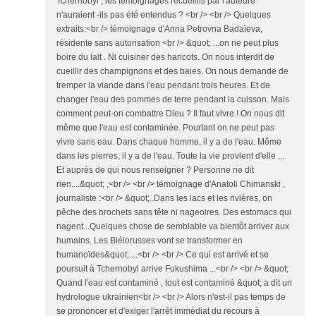
Tchernobyl , les témoignages recueillis par l'auteure
n'auraient -ils pas été entendus ? <br /> <br /> Quelques
extraits:<br /> témoignage d'Anna Petrovna Badaïeva,
résidente sans autorisation <br /> &quot; ...on ne peut plus
boire du lait . Ni cuisiner des haricots. On nous interdit de
cueillir des champignons et des baies. On nous demande de
tremper la viande dans l'eau pendant trois heures. Et de
changer l'eau des pommes de terre pendant la cuisson. Mais
comment peut-on combattre Dieu ? Il faut vivre ! On nous dit
même que l'eau est contaminée. Pourtant on ne peut pas
vivre sans eau. Dans chaque homme, il y a de l'eau. Même
dans les pierres, il y a de l'eau. Toute la vie provient d'elle ...
Et auprès de qui nous renseigner ? Personne ne dit
rien....&quot; ,<br /> <br /> témoignage d'Anatoli Chimanski ,
journaliste :<br /> &quot;..Dans les lacs et les rivières, on
pêche des brochets sans tête ni nageoires. Des estomacs qui
nagent...Quelques chose de semblable va bientôt arriver aux
humains. Les Biélorusses vont se transformer en
humanoïdes&quot;....<br /> <br /> Ce qui est arrivé et se
poursuit à Tchernobyl arrive Fukushima ...<br /> <br /> &quot;
Quand l'eau est contaminé , tout est contaminé &quot; a dit un
hydrologue ukrainien<br /> <br /> Alors n'est-il pas temps de
se prononcer et d'exiger l'arrêt immédiat du recours à