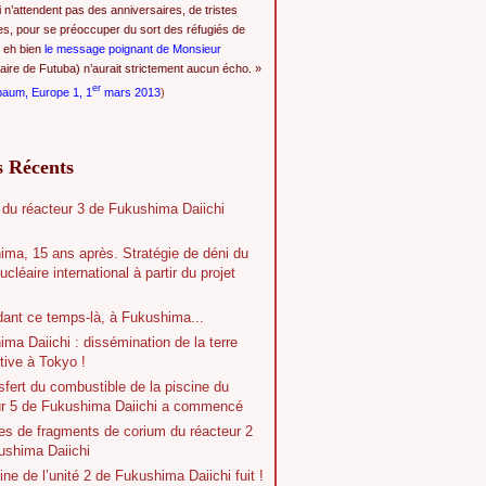
i n’attendent pas des anniversaires, de tristes
es, pour se préoccuper du sort des réfugiés de
 eh bien
le message poignant de Monsieur
ire de Futuba) n’aurait strictement aucun écho. »
er
baum, Europe 1, 1
mars 2013
)
s Récents
 du réacteur 3 de Fukushima Daiichi
ima, 15 ans après. Stratégie de déni du
ucléaire international à partir du projet
dant ce temps-là, à Fukushima...
ma Daiichi : dissémination de la terre
tive à Tokyo !
sfert du combustible de la piscine du
ur 5 de Fukushima Daiichi a commencé
es de fragments de corium du réacteur 2
ushima Daiichi
ine de l’unité 2 de Fukushima Daiichi fuit !