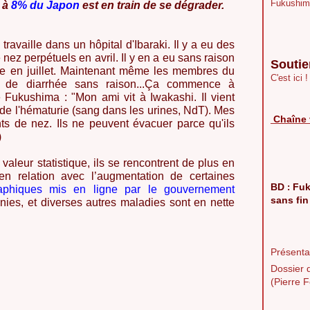
Fukushim
 à
8% du Japon
est en train de se dégrader.
 travaille dans un hôpital d'Ibaraki. Il y a eu des
ez perpétuels en avril. Il y en a eu sans raison
Soutie
vre en juillet. Maintenant même les membres du
C'est ici !
ent de diarrhée sans raison...Ça commence à
e Fukushima : "Mon ami vit à Iwakashi. Il vient
de l'hématurie (sang dans les urines, NdT). Mes
Chaîne 
ts de nez. Ils ne peuvent évacuer parce qu'ils
)
aleur statistique, ils se rencontrent de plus en
en relation avec l’augmentation de certaines
BD
Fuk
:
aphiques mis en ligne par le gouvernement
sans fin
nies, et diverses autres maladies sont en nette
Présentat
Dossier 
(Pierre F