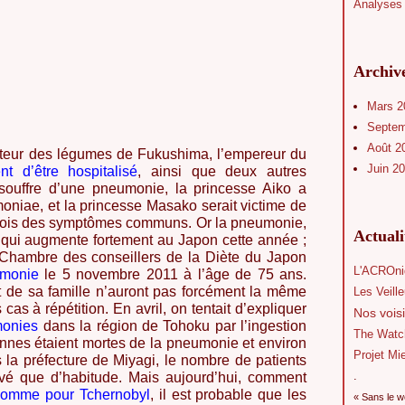
Analyses 
Archiv
Mars 
Septe
Août 2
teur des légumes de Fukushima, l’empereur du
Juin 2
nt d’être hospitalisé
, ainsi que deux autres
souffre d’une pneumonie, la princesse Aiko a
niae, et la princesse Masako serait victime de
es trois des symptômes communs. Or la pneumonie,
Actual
 qui augmente fortement au Japon cette année ;
 Chambre des conseillers de la Diète du Japon
L'ACROni
umonie
le 5 novembre 2011 à l’âge de 75 ans.
t de sa famille n’auront pas forcément la même
Les Veill
 cas à répétition. En avril, on tentait d’expliquer
Nos voisi
monies
dans la région de Tohoku par l’ingestion
The Watc
nnes étaient mortes de la pneumonie et environ
Projet Mi
 la préfecture de Miyagi, le nombre de patients
.
levé que d’habitude. Mais aujourd’hui, comment
omme pour Tchernobyl
, il est probable que les
« Sans le w