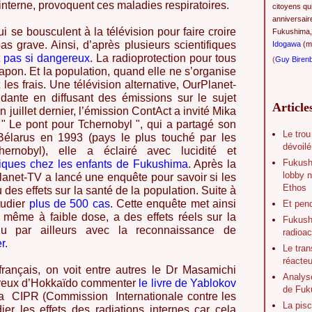
interne, provoquent ces maladies respiratoires.
citoyens qu
anniversair
i se bousculent à la télévision pour faire croire
Fukushima,
as grave. Ainsi, d’après plusieurs scientifiques
Idogawa
(ma
t pas si dangereux
. La radioprotection pour tous
(
Guy Biren
pon. Et la population, quand elle ne s’organise
es frais. Une télévision alternative, OurPlanet-
ante en diffusant des émissions sur le sujet
Article
juillet dernier, l’émission ContAct a invité Mika
 " Le pont pour Tchernobyl ", qui a partagé son
Le trou
Bélarus en 1993 (pays le plus touché par les
dévoilé
ernobyl), elle a éclairé avec lucidité et
Fukush
iques chez les enfants de Fukushima
. Après la
lobby n
anet-TV a lancé une enquête pour savoir si les
Ethos
des effets sur la santé de la population. Suite à
tudier
plus de 500 cas
. Cette enquête met ainsi
Et pen
, même à faible dose, a des effets réels sur la
Fukushi
nu par ailleurs avec la reconnaissance de
radioac
r
.
Le tran
réacte
français, on voit entre autres le Dr Masamichi
Analys
éreux d’Hokkaïdo commenter
le livre de Yablokov
de Fuk
a CIPR (Commission Internationale contre les
La pisc
er les effets des radiations internes car cela