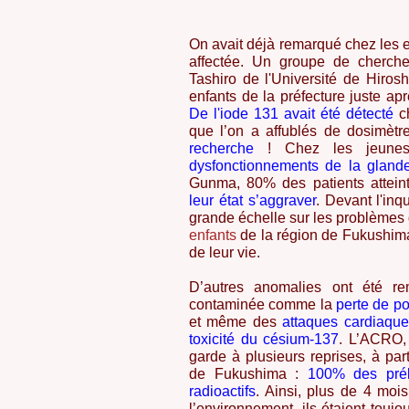
On avait déjà remarqué chez les e
affectée.
Un groupe de chercheu
Tashiro de l'Université de Hiros
enfants de la préfecture juste apr
De l'iode 131 avait été détecté
c
que l’on a affublés de dosimètr
recherche
! Chez les jeune
dysfonctionnements de la glande
Gunma, 80% des patients atteint
leur état s’aggraver
. Devant l'inq
grande échelle sur les problèmes
enfants
de la région de Fukushima 
de leur vie.
D’autres anomalies ont été r
contaminée comme la
perte de po
et même des
attaques cardiaqu
toxicité du césium-137
. L’ACRO, 
garde à plusieurs reprises, à part
de Fukushima :
100% des prél
radioactifs
. Ainsi, plus de 4 mois
l’environnement, ils étaient touj