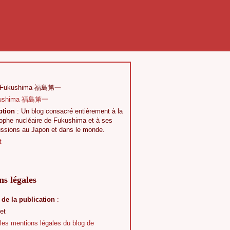
 Fukushima 福島第一
ption
: Un blog consacré entièrement à la
rophe nucléaire de Fukushima et à ses
ussions au Japon et dans le monde.
t
s légales
 de la publication
:
et
 les mentions légales du blog de