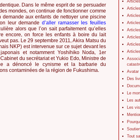
Article
identique. Dans le même esprit de se persuader
Article
r des mondes, on continue de fonctionner comme
Article
 on demande aux enfants de nettoyer une piscine
 on leur demande
d’aller ramasser les feuilles
Article
ulière alors que l’on sait parfaitement qu’elles
Article
e encore, on force les enfants à boire du lait
Article
 veut pas. Le 29 septembre 2011, Akira Matsu du
Article
nais NKP) est intervenue sur ce sujet devant les
Articl
japonais et notamment Yoshihiko Noda, 1er
Cabinet du secrétariat et Yukio Edo, Ministre de
Associa
Elle a dénoncé le cynisme et la barbarie du
catastr
ions contaminées de la région de Fukushima.
Avatar
Des li
Docume
Le mon
Les au
Les vis
Mentio
Pourquo
Soutie
Tout s