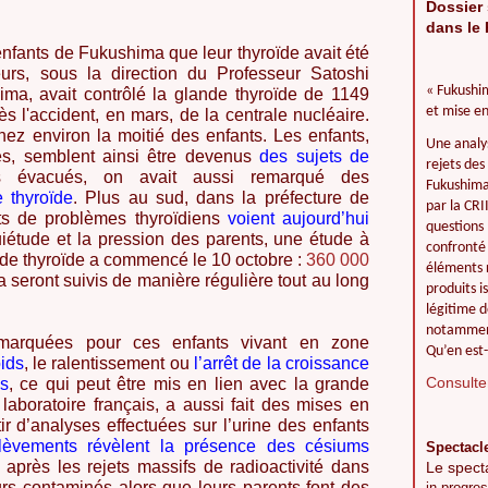
Dossier 
dans le 
nfants de Fukushima que leur thyroïde avait été
rs, sous la direction du Professeur Satoshi
« Fukushim
hima, avait contrôlé la glande thyroïde de 1149
et mise en
ès l'accident, en mars, de la centrale nucléaire.
hez environ la moitié des enfants. Les enfants,
Une analy
es, semblent ainsi être devenus
des sujets de
rejets des
s évacués, on avait aussi remarqué des
Fukushima 
 thyroïde
. Plus au sud, dans la préfecture de
par la CR
s de problèmes thyroïdiens
voient aujourd’hui
questions 
uiétude et la pression des parents, une étude à
confronté 
 de thyroïde a commencé le 10 octobre :
360 000
éléments r
seront suivis de manière régulière tout au long
produits i
légitime d
notamment
emarquées pour ces enfants vivant en zone
Qu’en est-
ids
, le ralentissement ou
l’arrêt de la croissance
Consulter
es
, ce qui peut être mis en lien avec la grande
laboratoire français, a aussi fait des mises en
ir d’analyses effectuées sur l’urine des enfants
èvements révèlent la présence des césiums
Spectacl
 après les rejets massifs de radioactivité dans
Le spect
ours contaminés alors que leurs parents font des
in progres