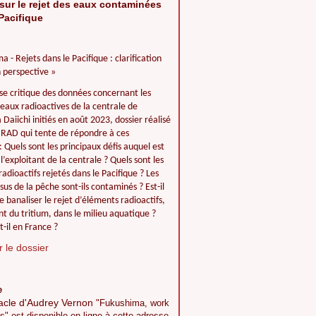
sur le rejet des eaux contaminées
Pacifique
a - Rejets dans le Pacifique : clarification
 perspective »
se critique des données concernant les
 eaux radioactives de la centrale de
Daiichi initiés en août 2023, dossier réalisé
IIRAD qui tente de répondre à ces
: Quels sont les principaux défis auquel est
l’exploitant de la centrale ? Quels sont les
adioactifs rejetés dans le Pacifique ? Les
ssus de la pêche sont-ils contaminés ? Est-il
e banaliser le rejet d’éléments radioactifs,
 du tritium, dans le milieu aquatique ?
t-il en France ?
 le dossier
e
acle d'Audrey Vernon
"Fukushima, work
s" est disponible en ligne à cette adresse