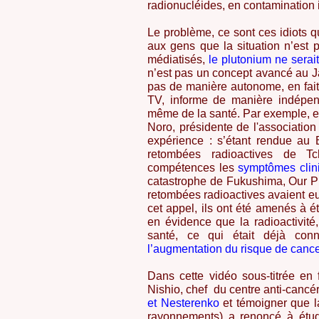
radionucléides, en contamination 
Le problème, ce sont ces idiots qu
aux gens que la situation n’est p
médiatisés,
le plutonium ne serai
n’est pas un concept avancé au Ja
pas de manière autonome, en fait l
TV, informe de manière indépend
même de la santé. Par exemple, en 
Noro, présidente de l'association
expérience : s’étant rendue au 
retombées radioactives de Tch
compétences les
symptômes clin
catastrophe de Fukushima, Our Pl
retombées radioactives avaient eu 
cet appel, ils ont été amenés à é
en évidence que la radioactivité
santé, ce qui était déjà con
l’augmentation du risque de cance
Dans cette vidéo sous-titrée en 
Nishio, chef du centre anti-canc
et Nesterenko
et témoigner que l
rayonnements) a renoncé à étudi