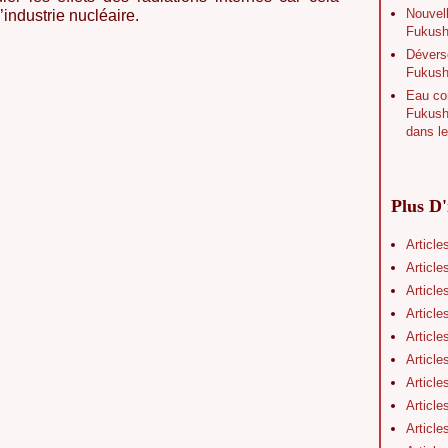
Nouvell
industrie nucléaire.
Fukushi
Déverse
Fukush
Eau con
Fukushi
dans le
Plus D'
Article
Article
Article
Article
Article
Article
Article
Article
Article