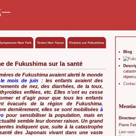
第一
Symposium New York
Textes Hori Yasuo
Fictions sur Fukushima
Blog
:
phe de Fukushima sur la santé
Descri
catast
mères de Fukushima avaient alerté le monde
réperc
 le mois de juin
: les enfants avaient des
Contac
nements de nez, des diarrhées, de la toux,
thyroïdes enflées, etc. Elles n’ont eu cesse
former et d’agir pour que tous les enfants
ent évacués de la région de Fukushima.
Mention
re dernièrement, elles se sont mobilisées
à
yo
pour sensibiliser la population, mais en
Directeur
’actualité semble leur donner raison. Un grand
Pierre Fet
entes indiquent que, suite à la catastrophe
Lien vers
la santé des Japonais vivant dans une vaste