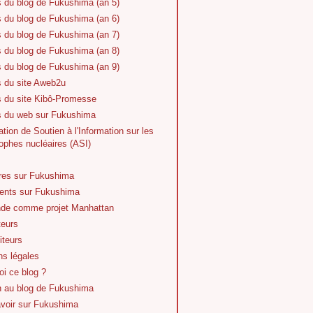
s du blog de Fukushima (an 5)
s du blog de Fukushima (an 6)
s du blog de Fukushima (an 7)
s du blog de Fukushima (an 8)
s du blog de Fukushima (an 9)
s du site Aweb2u
s du site Kibô-Promesse
es du web sur Fukushima
tion de Soutien à l'Information sur les
ophes nucléaires (ASI)
vres sur Fukushima
nts sur Fukushima
de comme projet Manhattan
teurs
iteurs
ns légales
i ce blog ?
n au blog de Fukushima
avoir sur Fukushima