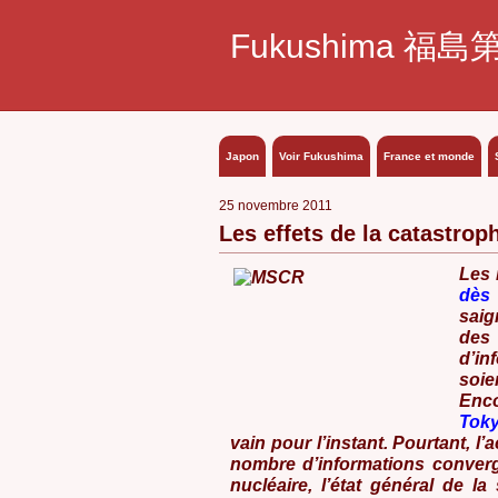
Fukushima 福島
Japon
Voir Fukushima
France et monde
25 novembre 2011
Les effets de la catastro
Les 
dès
saig
des 
d’in
soi
Enco
Tok
vain pour l’instant. Pourtant, l
nombre d’informations converg
nucléaire, l’état général de 