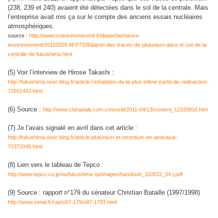
(238, 239 et 240) avaient été détectées dans le sol de la centrale. Mais
l’entreprise avait mis ça sur le compte des anciens essais nucléaires
atmosphériques.
source :
http://www.sciencesetavenir.fr/depeche/nature-
environnement/20110328.AFP7105/japon-des-traces-de-plutonium-dans-le-sol-de-la-
centrale-de-fukushima.html
(5) Voir l’interview de Hirose Takashi :
http://fukushima.over-blog.fr/article-l-inhalation-de-la-plus-infime-particule-radioactive-
72991443.html
(6) Source :
http://www.chinadaily.com.cn/world/2011-04/13/content_12320816.htm
(7) Je l’avais signalé en avril dans cet article :
http://fukushima.over-blog.fr/article-plutonium-et-strontium-en-amerique-
72372045.html
(8) Lien vers le tableau de Tepco :
http://www.tepco.co.jp/nu/fukushima-np/images/handouts_110522_04-j.pdf
(9) Source : rapport n°179 du sénateur Christian Bataille (1997/1998)
http://www.senat.fr/rap/o97-179/o97-1793.html