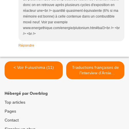
donc on en retrouve après plusieurs cycles d'exposition en
réacteur une<br /> quantité quasiment équivalente (6% si ma
mémoire est bonne) à celle contenue dans un combustible
moxé neuf. Voir par exemple
www.energethique.com/energie/plutonium.htm#bal3<br /> <br
/> <br />
Répondre
< Voir Fukushima (11)
Traductions françaises de
l’interview d’Arnie
Gundersen >
Hébergé par Overblog
Top articles
Pages
Contact
Signaler un abus