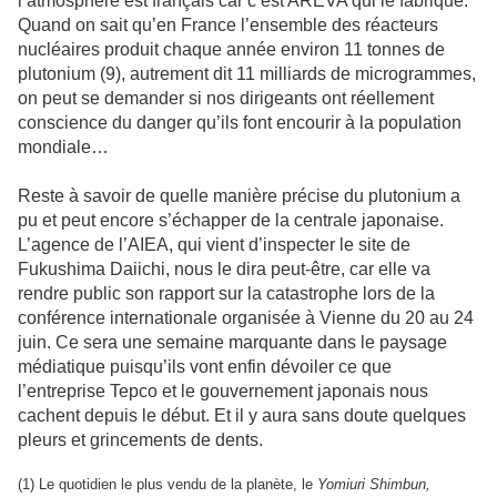
l’atmosphère est français car c’est AREVA qui le fabrique.
Quand on sait qu’en France l’ensemble des réacteurs
nucléaires produit chaque année environ 11 tonnes de
plutonium (9), autrement dit 11 milliards de microgrammes,
on peut se demander si nos dirigeants ont réellement
conscience du danger qu’ils font encourir à la population
mondiale…
Reste à savoir de quelle manière précise du plutonium a
pu et peut encore s’échapper de la centrale japonaise.
L’agence de l’AIEA, qui vient d’inspecter le site de
Fukushima Daiichi, nous le dira peut-être, car elle va
rendre public son rapport sur la catastrophe lors de la
conférence internationale organisée à Vienne du 20 au 24
juin. Ce sera une semaine marquante dans le paysage
médiatique puisqu’ils vont enfin dévoiler ce que
l’entreprise Tepco et le gouvernement japonais nous
cachent depuis le début. Et il y aura sans doute quelques
pleurs et grincements de dents.
(1) Le quotidien le plus vendu de la planète, le
Yomiuri Shimbun,