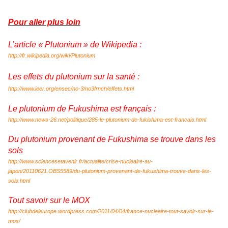
Pour aller plus loin
L’article « Plutonium » de Wikipedia :
http://fr.wikipedia.org/wiki/Plutonium
Les effets du plutonium sur la santé :
http://www.ieer.org/ensec/no-3/no3frnch/effets.html
Le plutonium de Fukushima est français :
http://www.news-26.net/politique/285-le-plutonium-de-fukishima-est-francais.html
Du plutonium provenant de Fukushima se trouve dans les
sols
http://www.sciencesetavenir.fr/actualite/crise-nucleaire-au-
japon/20110621.OBS5589/du-plutonium-provenant-de-fukushima-trouve-dans-les-
sols.html
Tout savoir sur le MOX
http://clubdeleurope.wordpress.com/2011/04/04/france-nucleaire-tout-savoir-sur-le-
mox/