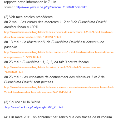
rapporte cette information le 7 juin.
source :
http://www.yomiuri.co.jp/dy/national/T110607005367.htm
(2) Voir mes articles précédents
du 2 mai :
Les cœurs des réacteurs 1, 2 et 3 de Fukushima Daiichi
auraient fondu à 100%
http://fukushima.over-blog.fr/article-les-coeurs-des-reacteurs-1-2-et-3-de-fukushima-
dai-ichi-auraient-fondu-a-100-73003947.html
du 13 mai :
Le réacteur n°1 de Fukushima Daiichi est devenu une
passoire
http://fukushima.over-blog.fr/article-le-reacteur-n-1-de-fukushima-dai-ichi-est-devenu-
une-passoire-73723336.html
du 25 mai :
Fukushima : 1, 2, 3, ça fait 3 cœurs fondus
http://fukushima.over-blog.fr/article-fukushima-1-2-3-a-fait-3-coeurs-fondus-
74602670.html
du 26 mai :
Les enceintes de confinement des réacteurs 1 et 2 de
Fukushima Daiichi sont percées
http://fukushima.over-blog.fr/article-les-enceintes-de-confinement-des-reacteurs-1-et-
2-de-fukushima-daiichi-sont-percees-74711145.html
(3) Source : NHK World
http://www3.nhk.or.jp/daily/english/05_21.html
(4) Fin mars 2011, on apprenait par Tepco que des traces de plutonium