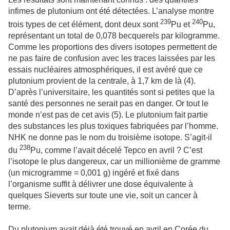
infimes de plutonium ont été détectées. L’analyse montre
239
240
trois types de cet élément, dont deux sont
Pu et
Pu,
représentant un total de 0,078 becquerels par kilogramme.
Comme les proportions des divers isotopes permettent de
ne pas faire de confusion avec les traces laissées par les
essais nucléaires atmosphériques, il est avéré que ce
plutonium provient de la centrale, à 1,7 km de là (4).
D’après l’universitaire, les quantités sont si petites que la
santé des personnes ne serait pas en danger. Or tout le
monde n’est pas de cet avis (5). Le plutonium fait partie
des substances les plus toxiques fabriquées par l’homme.
NHK ne donne pas le nom du troisième isotope. S’agit-il
238
du
Pu, comme l’avait décelé Tepco en avril ? C’est
l’isotope le plus dangereux, car un millionième de gramme
(un microgramme = 0,001 g) ingéré et fixé dans
l’organisme suffit à délivrer une dose équivalente à
quelques Sieverts sur toute une vie, soit un cancer à
terme.
Du plutonium avait déjà été trouvé en avril en Corée du