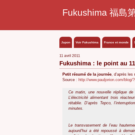
Fukushima 福島
Japon
Voir Fukushima
France et monde
11 avril 2011
Fukushima : le point au 11
Petit résumé de la journée
, d’après les
Source :
http://www.pauljorion.com/blog
Ce matin, une nouvelle réplique de 
L’électricité alimentant trois réact
rétablie. D’après Tepco, l’interrupt
minutes.
Le transvasement de l’eau hautement
aujourd’hui a été repoussé à demain