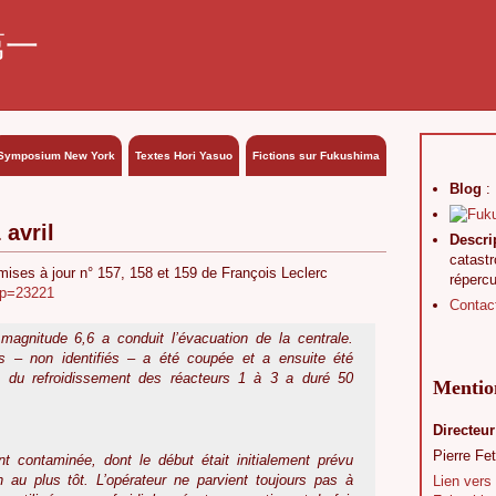
第一
Symposium New York
Textes Hori Yasuo
Fictions sur Fukushima
Blog
:
 avril
Descri
catast
 mises à jour n° 157, 158 et 159 de François Leclerc
réperc
/?p=23221
Contac
magnitude 6,6 a conduit l’évacuation de la centrale.
eurs – non identifiés – a été coupée et a ensuite été
ion du refroidissement des réacteurs 1 à 3 a duré 50
Mention
Directeur
Pierre Fet
 contaminée, dont le début était initialement prévu
 au plus tôt. L’opérateur ne parvient toujours pas à
Lien vers