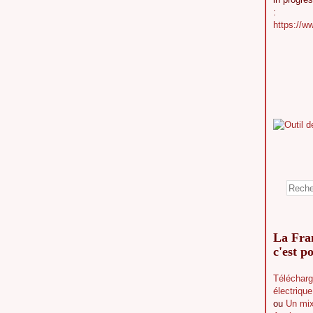
:
https://w
La Fran
c'est po
Télécharg
électriqu
ou
Un mix