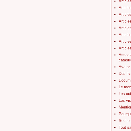
Article
Article
Article
Article
Article
Article
Article
Articl
Associa
catastr
Avatar
Des li
Docume
Le mon
Les au
Les vis
Mentio
Pourquo
Soutie
Tout s