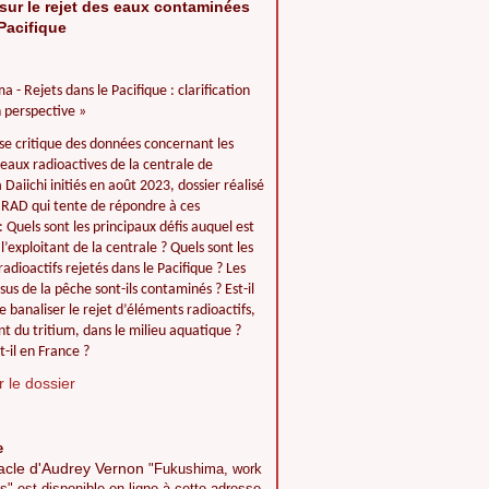
sur le rejet des eaux contaminées
Pacifique
a - Rejets dans le Pacifique : clarification
 perspective »
se critique des données concernant les
 eaux radioactives de la centrale de
Daiichi initiés en août 2023, dossier réalisé
IIRAD qui tente de répondre à ces
: Quels sont les principaux défis auquel est
l’exploitant de la centrale ? Quels sont les
adioactifs rejetés dans le Pacifique ? Les
ssus de la pêche sont-ils contaminés ? Est-il
e banaliser le rejet d’éléments radioactifs,
 du tritium, dans le milieu aquatique ?
t-il en France ?
 le dossier
e
acle d'Audrey Vernon
"Fukushima, work
s" est disponible en ligne à cette adresse