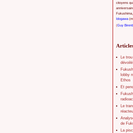
citoyens qu
anniversair
Fukushima,
Idogawa
(ma
(
Guy Biren
Article
Le trou
dévoilé
Fukush
lobby n
Ethos
Et pen
Fukushi
radioac
Le tran
réacte
Analys
de Fuk
La pisc