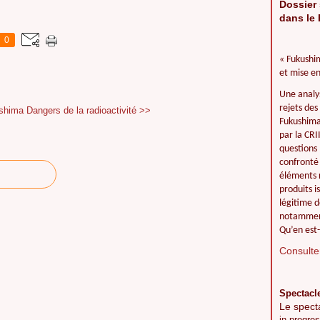
Dossier 
dans le 
0
« Fukushim
et mise en
Une analy
rejets des
ushima
Dangers de la radioactivité >>
Fukushima 
par la CR
questions 
confronté 
éléments r
produits i
légitime d
notamment
Qu’en est-
Consulter
Spectacl
Le spect
in progres