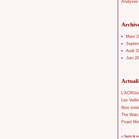
Analyses 
Archiv
Mars 
Septe
Août 2
Juin 2
Actual
L'ACROni
Les Veill
Nos voisi
The Watc
Projet Mi
.
« Sans le w