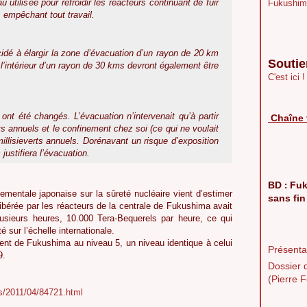
eau utilisée pour refroidir les réacteurs continuant de fuir
Fukushim
, empêchant tout travail.
idé à élargir la zone d’évacuation d’un rayon de 20 km
Soutie
à l’intérieur d’un rayon de 30 kms devront également être
C'est ici !
ont été changés. L’évacuation n’intervenait qu’à partir
Chaîne 
rts annuels et le confinement chez soi (ce qui ne voulait
illisieverts annuels. Dorénavant un risque d’exposition
justifiera l’évacuation.
BD
Fuk
:
mentale japonaise sur la sûreté nucléaire vient d’estimer
sans fin
libérée par les réacteurs de la centrale de Fukushima avait
usieurs heures, 10.000 Tera-Bequerels par heure, ce qui
é sur l’échelle internationale.
dent de Fukushima au niveau 5, un niveau identique à celui
Présentat
9.
Dossier 
(Pierre F
s/2011/04/84721.html