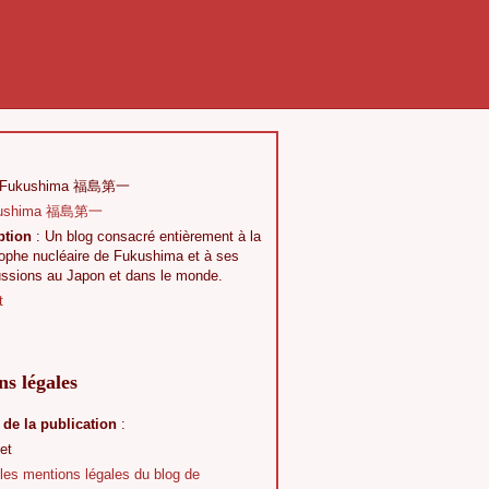
 Fukushima 福島第一
ption
: Un blog consacré entièrement à la
rophe nucléaire de Fukushima et à ses
ussions au Japon et dans le monde.
t
s légales
 de la publication
:
et
 les mentions légales du blog de