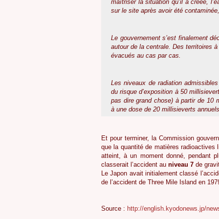
maîtriser la situation qu’il a créée, l’
sur le site après avoir été contaminée
Le gouvernement s’est finalement déc
autour de la centrale. Des territoires 
évacués au cas par cas.
Les niveaux de radiation admissibles 
du risque d’exposition à 50 millisieve
pas dire grand chose) à partir de 10 m
à une dose de 20 millisieverts annuels 
Et pour terminer, la Commission gouverne
que la quantité de matières radioactives 
atteint, à un moment donné, pendant pl
classerait l’accident au
niveau 7
de gravit
Le Japon avait initialement classé l’acci
de l’accident de Three Mile Island en 197
Source :
http://english.kyodonews.jp/new