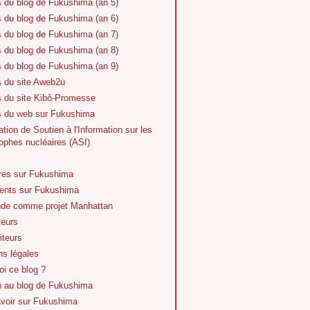
s du blog de Fukushima (an 5)
s du blog de Fukushima (an 6)
s du blog de Fukushima (an 7)
s du blog de Fukushima (an 8)
s du blog de Fukushima (an 9)
s du site Aweb2u
s du site Kibô-Promesse
es du web sur Fukushima
tion de Soutien à l'Information sur les
ophes nucléaires (ASI)
vres sur Fukushima
nts sur Fukushima
de comme projet Manhattan
teurs
iteurs
ns légales
i ce blog ?
n au blog de Fukushima
avoir sur Fukushima