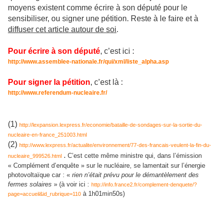
moyens existent comme écrire à son député pour le
sensibiliser, ou signer une pétition. Reste à le faire et à
diffuser cet article autour de soi
.
Pour écrire à son député
, c’est ici :
http://www.assemblee-nationale.fr/qui/xml/liste_alpha.asp
Pour signer la pétition
, c’est là :
http://www.referendum-nucleaire.fr/
(1)
http://lexpansion.lexpress.fr/economie/bataille-de-sondages-sur-la-sortie-du-
nucleaire-en-france_251003.html
(2)
http://www.lexpress.fr/actualite/environnement/77-des-francais-veulent-la-fin-du-
.
C’est cette même ministre qui, dans l’émission
nucleaire_999526.html
« Complément d’enquête » sur le nucléaire, se lamentait sur l’énergie
photovoltaïque car : «
rien n’était prévu pour le démantèlement des
fermes solaires
» (à voir ici :
http://info.france2.fr/complement-denquete/?
à 1h01min50s)
page=accueil&id_rubrique=110