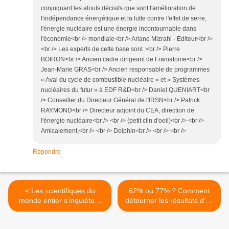
conjuguant les atouts décisifs que sont l'amélioration de
l'indépendance énergétique et la lutte contre l'effet de serre,
l'énergie nucléaire est une énergie incontournable dans
l'économie<br /> mondiale<br /> Ariane Mizrahi - Editeur<br />
<br /> Les experts de cette base sont :<br /> Pierre
BOIRON<br /> Ancien cadre dirigeant de Framatome<br />
Jean-Marie GRAS<br /> Ancien responsable de programmes
« Aval du cycle de combustible nucléaire » et « Systèmes
nucléaires du futur » à EDF R&D<br /> Daniel QUENIART<br
/> Conseiller du Directeur Général de l'IRSN<br /> Patrick
RAYMOND<br /> Directeur adjoint du CEA, direction de
l'énergie nucléaire<br /> <br /> (petit clin d'oeil)<br /> <br />
Amicalement,<br /> <br /> Delphin<br /> <br /> <br />
Répondre
< Les scientifiques du
62% ou 77% ? Comment
monde entier s’inquiètent
détourner les résultats d’un
de la catastrophe de
sondage >
Fukushima Daiichi