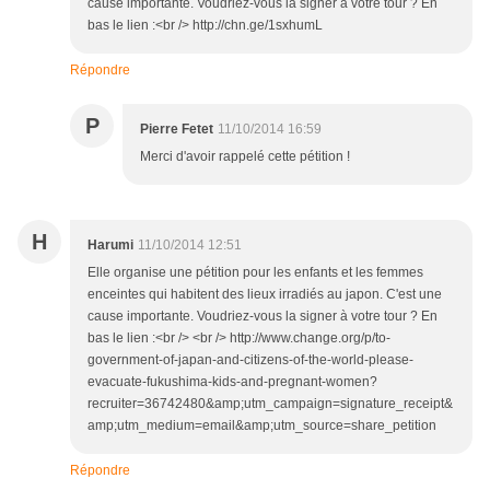
cause importante. Voudriez-vous la signer à votre tour ? En
bas le lien :<br /> http://chn.ge/1sxhumL
Répondre
P
Pierre Fetet
11/10/2014 16:59
Merci d'avoir rappelé cette pétition !
H
Harumi
11/10/2014 12:51
Elle organise une pétition pour les enfants et les femmes
enceintes qui habitent des lieux irradiés au japon. C'est une
cause importante. Voudriez-vous la signer à votre tour ? En
bas le lien :<br /> <br /> http://www.change.org/p/to-
government-of-japan-and-citizens-of-the-world-please-
evacuate-fukushima-kids-and-pregnant-women?
recruiter=36742480&amp;utm_campaign=signature_receipt&
amp;utm_medium=email&amp;utm_source=share_petition
Répondre