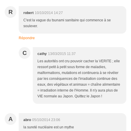
R
robert
10/10/2014 14:27
C'est la vague du tsunami sanitaire qui commence à se
soulever.
Répondre
C
cathy
13/03/2015 11:37
Les autorités ont cru pouvoir cacher la VERITE ; elle
ressort petit à petit sous forme de maladies,
malformations, mutations et continuera à se révéler
par les conséquences de l'irradiation continue des
eaux, des végétaux et animaux = chaîne alimentaire
= irradiation interne de l'Homme. Il n'y aura plus de
VIE normale au Japon. Quittez le Japon !
A
abro
05/10/2014 23:06
la sureté nucléaire est un mythe