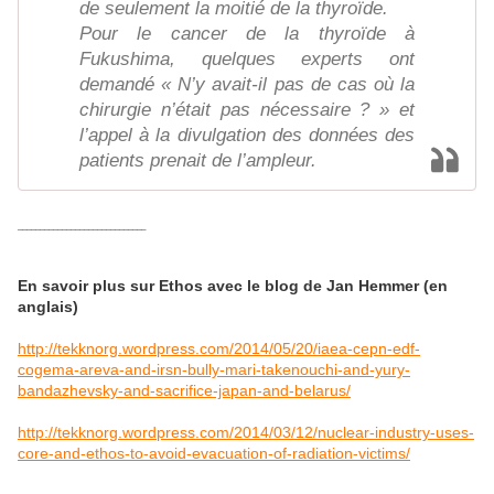
de seulement la moitié de la thyroïde.
Pour le cancer de la thyroïde à
Fukushima, quelques experts ont
demandé « N’y avait-il pas de cas où la
chirurgie n’était pas nécessaire ? » et
l’appel à la divulgation des données des
patients prenait de l’ampleur.
_____________________________
En savoir plus sur Ethos avec le blog de Jan Hemmer (en
anglais)
http://tekknorg.wordpress.com/2014/05/20/iaea-cepn-edf-
cogema-areva-and-irsn-bully-mari-takenouchi-and-yury-
bandazhevsky-and-sacrifice-japan-and-belarus/
http://tekknorg.wordpress.com/2014/03/12/nuclear-industry-uses-
core-and-ethos-to-avoid-evacuation-of-radiation-victims/