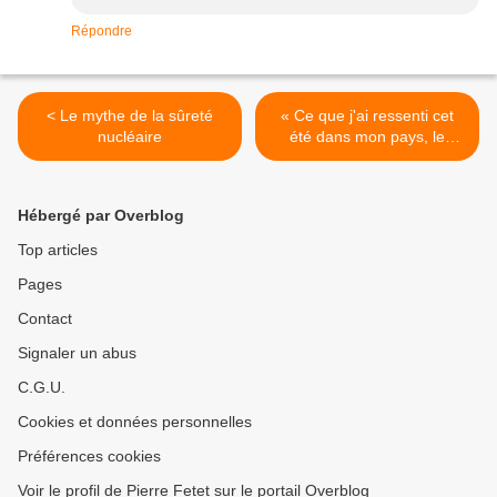
Répondre
< Le mythe de la sûreté
« Ce que j'ai ressenti cet
nucléaire
été dans mon pays, le
Japon » >
Hébergé par Overblog
Top articles
Pages
Contact
Signaler un abus
C.G.U.
Cookies et données personnelles
Préférences cookies
Voir le profil de Pierre Fetet sur le portail Overblog