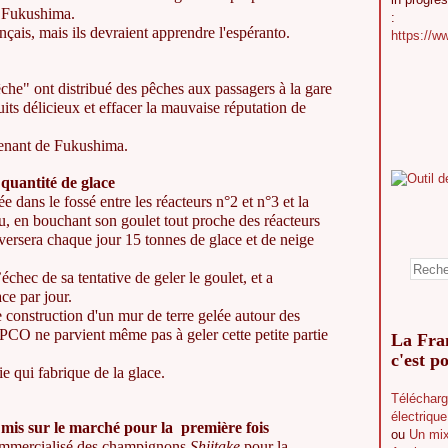
 à Fukushima.
:
ançais, mais ils devraient apprendre l'espéranto.
https://w
e" ont distribué des pêches aux passagers à la gare
ts délicieux et effacer la mauvaise réputation de
venant de Fukushima.
uantité de glace
dans le fossé entre les réacteurs n°2 et n°3 et la
u, en bouchant son goulet tout proche des réacteurs
éversera chaque jour 15 tonnes de glace et de neige
ec de sa tentative de geler le goulet, et a
ce par jour.
construction d'un mur de terre gelée autour des
PCO ne parvient même pas à geler cette petite partie
La Fran
c'est po
e qui fabrique de la glace.
Télécharg
électriqu
 mis sur le marché pour la première fois
ou
Un mix
mmercialisé des champignons
Shiitake
pour la