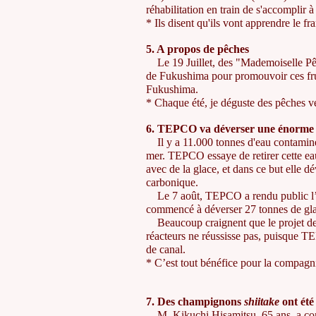
réhabilitation en train de s'accomplir
* Ils disent qu'ils vont apprendre le fr
5. A propos de pêches
Le 19 Juillet, des "Mademoiselle Pêch
de Fukushima pour promouvoir ces frui
Fukushima.
* Chaque été, je déguste des pêches 
6. TEPCO va déverser une énorme q
Il y a 11.000 tonnes d'eau contaminée 
mer. TEPCO essaye de retirer cette ea
avec de la glace, et dans ce but elle d
carbonique.
Le 7 août, TEPCO a rendu public l’éch
commencé à déverser 27 tonnes de gla
Beaucoup craignent que le projet de 
réacteurs ne réussisse pas, puisque TE
de canal.
* C’est tout bénéfice pour la compagni
7. Des champignons
shiitake
ont été
M. Kikuchi Hisamitsu, 65 ans, a co