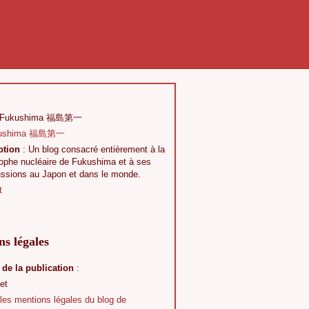
 Fukushima 福島第一
ption
: Un blog consacré entièrement à la
rophe nucléaire de Fukushima et à ses
ussions au Japon et dans le monde.
t
s légales
 de la publication
:
et
 les mentions légales du blog de