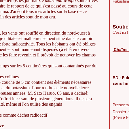
ntre-temps les journaux
Fukushima-Minp
ō
sont arrivés
Fukushim
ire le rapport de ce qui s'est passé au cours de cette
a. J'ai écrit tous mes articles sur la base de ce
n des articles sont de mon cru.
Soutie
C'est ici !
les vents ont soufflé en direction du nord-ouest à
age d'Iitate est malheureusement situé dans le couloir
 forte radioactivité. Tous les habitants ont été obligés
ment et sont maintenant dispersés çà et là en divers
Chaîne 
es faire revenir, et il prévoit de nettoyer les champs
hamps sur les 5 centimètres qui sont contaminés par du
es collines
BD
Fuk
:
 couche de 5 cm contient des éléments nécessaires
sans fin
 et du potassium. Pour rendre cette nouvelle terre
breuses années. M. Satō Haruo, 65 ans, a déclaré:
'effort incessant de plusieurs générations. Il ne sera
lité, même si l'on utilise des engrais
Présentat
Dossier 
ée comme déchet radioactif
(Pierre F
ve