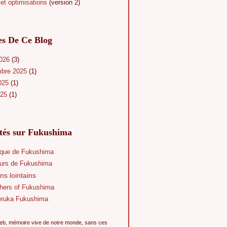
et optimisations
(version 2)
es De Ce Blog
2026
(3)
mbre 2025
(1)
025
(1)
025
(1)
ités sur Fukushima
que de Fukushima
eurs de Fukushima
ns lointains
hers of Fukushima
eruka Fukushima
eb, mémoire vive de notre monde, sans ces