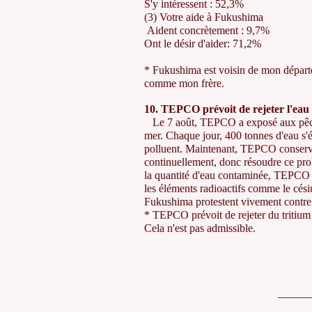
S'y intéressent : 52,3%
(3) Votre aide à Fukushima
Aident concrètement : 9,7%
Ont le désir d'aider: 71,2%
* Fukushima est voisin de mon départ
comme mon frère.
10. TEPCO prévoit de rejeter l'ea
Le 7 août, TEPCO a exposé aux pêcheu
mer. Chaque jour, 400 tonnes d'eau s'é
polluent. Maintenant, TEPCO conserve 
continuellement, donc résoudre ce prob
la quantité d'eau contaminée, TEPCO pr
les éléments radioactifs comme le cési
Fukushima protestent vivement cont
* TEPCO prévoit de rejeter du tritium –
Cela n'est pas admissible.
_______