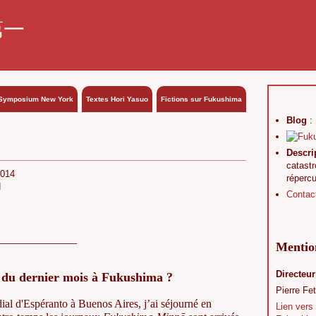
第一
Symposium New York
Textes Hori Yasuo
Fictions sur Fukushima
Blog
:
Descri
catast
2014
réperc
N
Contac
________________
Mention
Directeur
s du dernier mois à Fukushima ?
Pierre Fet
l d'Espéranto à Buenos Aires, j’ai séjourné en
Lien vers