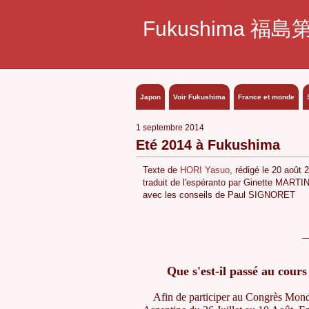
Fukushima 福島
Japon
Voir Fukushima
France et monde
1 septembre 2014
Eté 2014 à Fukushima
Texte de
HORI Yasuo
, rédigé le 20 août 
traduit de l'espéranto par Ginette MARTI
avec les conseils de Paul SIGNORET
_
Que s'est-il passé au cour
Afin de participer au Congrès Mondia