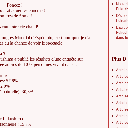
Nouvell
Foncez !
Fukushi
our attaquer les ennemis!
Déverse
ommes de Sōma !
Fukush
t venu notre été chaud!
Eau con
Fukushi
e Congrès Mondial d'Espéranto, c'est pourquoi je n'ai
dans le
 eu la chance de voir le spectacle.
a ?
Plus D'
shima a publié les résultats d'une enquête sur
 auprès de 1077 personnes vivant dans la
Article
hima
Article
res: 57,8%
Article
 52,0%
Article
é naturelle): 30,3%
Article
Article
,3%
Article
Article
 de Fukushima
Article
ersonnelle : 15,7%