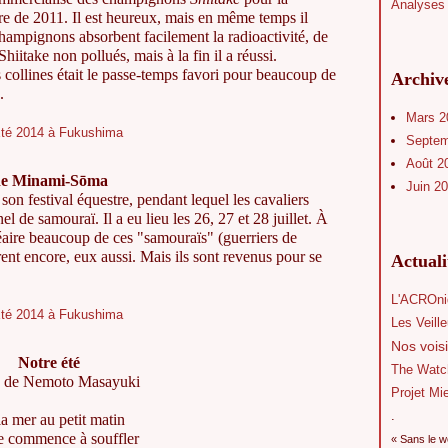
Analyses 
ire de 2011. Il est heureux, mais en même temps il
champignons absorbent facilement la radioactivité, de
 Shiitake non pollués, mais à la fin il a réussi.
collines était le passe-temps favori pour beaucoup de
Archiv
.
Mars 
Septe
Août 2
e de Minami-S
ō
ma
Juin 2
n festival équestre, pendant lequel les cavaliers
l de samouraï. Il a eu lieu les 26, 27 et 28 juillet. À
éaire beaucoup de ces "samouraïs" (guerriers de
rent encore, eux aussi. Mais ils sont revenus pour se
Actual
L'ACROni
Les Veill
Nos voisi
Notre été
The Watc
 de Nemoto Masayuki
Projet Mi
.
a mer au petit matin
se commence à souffler
« Sans le w