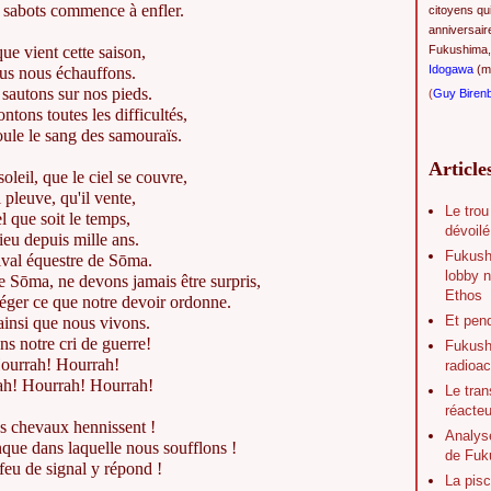
s sabots commence à enfler.
citoyens qu
anniversair
ue vient cette saison,
Fukushima,
Idogawa
(ma
s nous échauffons.
autons sur nos pieds.
(
Guy Biren
tons toutes les difficultés,
ule le sang des samouraïs.
Article
soleil, que le ciel se couvre,
l pleuve, qu'il vente,
Le trou
l que soit le temps,
dévoilé
 lieu depuis mille ans.
Fukush
tival équestre de Sōma.
lobby n
e Sōma, ne devons jamais être surpris,
Ethos
ger ce que notre devoir ordonne.
Et pen
ainsi que nous vivons.
s notre cri de guerre!
Fukushi
ourrah! Hourrah!
radioac
h! Hourrah! Hourrah!
Le tran
réacte
s chevaux hennissent !
Analys
que dans laquelle nous soufflons !
de Fuk
feu de signal y répond !
La pisc