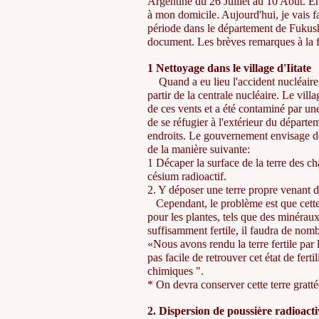
Argentine du 26 Juillet au 10 Août. E
à mon domicile. Aujourd'hui, je vais fa
période dans le département de Fukushim
document. Les brèves remarques à la fi
1 Nettoyage dans le village d'Iitate
Quand a eu lieu l'accident nucléaire, 
partir de la centrale nucléaire. Le vill
de ces vents et a été contaminé par une
de se réfugier à l'extérieur du départe
endroits. Le gouvernement envisage de l
de la manière suivante:
1 Décaper la surface de la terre des c
césium radioactif.
2. Y déposer une terre propre venant d
Cependant, le problème est que cette
pour les plantes, tels que des minéraux
suffisamment fertile, il faudra de nom
«Nous avons rendu la terre fertile par l
pas facile de retrouver cet état de ferti
chimiques ".
* On devra conserver cette terre gratt
2. Dispersion de poussière radioacti