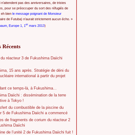
i n’attendent pas des anniversaires, de tristes
es, pour se préoccuper du sort des réfugiés de
 eh bien
le message poignant de Monsieur
ire de Futuba) n’aurait strictement aucun écho. »
er
baum, Europe 1, 1
mars 2013
)
s Récents
 du réacteur 3 de Fukushima Daiichi
ima, 15 ans après. Stratégie de déni du
ucléaire international à partir du projet
dant ce temps-là, à Fukushima...
ma Daiichi : dissémination de la terre
tive à Tokyo !
sfert du combustible de la piscine du
ur 5 de Fukushima Daiichi a commencé
es de fragments de corium du réacteur 2
ushima Daiichi
ine de l’unité 2 de Fukushima Daiichi fuit !