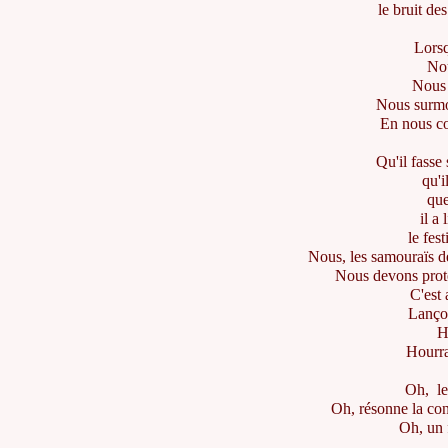
le bruit de
Lorsq
Nou
Nous s
Nous surmon
En nous co
Qu'il fasse 
qu'i
que
il a
le fes
Nous, les samouraïs d
Nous devons proté
C'est 
Lançon
H
Hourra
Oh, le
Oh, résonne la con
Oh, un 