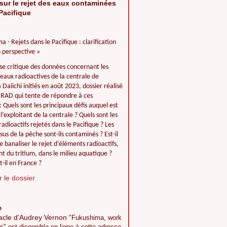
sur le rejet des eaux contaminées
Pacifique
a - Rejets dans le Pacifique : clarification
 perspective »
se critique des données concernant les
 eaux radioactives de la centrale de
Daiichi initiés en août 2023, dossier réalisé
IIRAD qui tente de répondre à ces
: Quels sont les principaux défis auquel est
l’exploitant de la centrale ? Quels sont les
adioactifs rejetés dans le Pacifique ? Les
ssus de la pêche sont-ils contaminés ? Est-il
e banaliser le rejet d’éléments radioactifs,
 du tritium, dans le milieu aquatique ?
t-il en France ?
 le dossier
e
acle d'Audrey Vernon
"Fukushima, work
s" est disponible en ligne à cette adresse