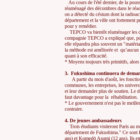
Au cours de l'été dernier, de la poussi
réaménagé des décombres dans le réac
on a détecté du césium dont la radioact
département et la ville ont fortement
pour y remédier.
TEPCO va bientôt réaménager les déco
compagnie TEPCO a expliqué que, pour 
elle répandra plus souvent un "matériau 
la méthode est améliorée et qu’aucun
quant à son efficacité.
* Moyens toujours très primitifs, alors
3. Fukushima continuera de demand
A partir du mois d'août, les fonctio
communes, les entreprises, les universi
et leur demander plus de soutien. Le d
faut davantage pour la réhabilitation.
* Le gouvernement n'est pas le meilleur
contraire.
4. De jeunes ambassadeurs
Trois étudiants visiteront Paris au m
département de Fukushima." Ce sont
ans) et Komedō Asumi (12 ans). Ils e