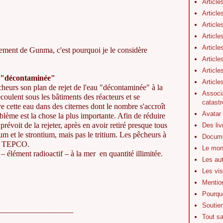
Article
Article
Article
Article
Article
ement de Gunma, c'est pourquoi je le considère
Article
Article
u "décontaminée"
Articl
rs son plan de rejet de l'eau "décontaminée" à la
Associa
coulent sous les bâtiments des réacteurs et se
catastr
cette eau dans des citernes dont le nombre s'accroît
Avatar
lème est la chose la plus importante. Afin de réduire
évoit de la rejeter, après en avoir retiré presque tous
Des li
um et le strontium, mais pas le tritium. Les pêcheurs à
Docume
re TEPCO.
Le mon
 élément radioactif – à la mer en quantité illimitée.
Les au
Les vis
Mentio
Pourquo
Soutie
_____________________
Tout s