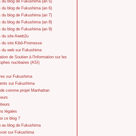
s du blog de Fukushima (an 5)
s du blog de Fukushima (an 6)
s du blog de Fukushima (an 7)
s du blog de Fukushima (an 8)
s du blog de Fukushima (an 9)
s du site Aweb2u
s du site Kibô-Promesse
es du web sur Fukushima
tion de Soutien à l'Information sur les
ophes nucléaires (ASI)
vres sur Fukushima
nts sur Fukushima
de comme projet Manhattan
teurs
iteurs
ns légales
i ce blog ?
n au blog de Fukushima
avoir sur Fukushima