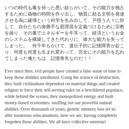
いつの時代も毒を持った悪い奴らがいて、その能力を独占
するために偽物の時間を作り出し、物質に頼る文明を発達
させる為に破壊という科学を生み出して、戸惑う人々に対
して、自分たちの身勝手な屁理屈を定義づけるために宗教
を操り、その裏でエネルギーを牛耳って、経済というお金
のシステムを構築してきた代わりに、偉大な能力を失って
しまった。 何千年もかけて、遺伝子的に記憶障害が起こ
り、何度も何度も生まれ変わって、完全にその能力を忘れ
てしまった俺たちは、記憶喪失なのだ！！
Ever since then, evil people have created a false sense of time to
keep those abilities smothered. Using the science of destruction,
they built civilizations dependent on material things and created
religion to force their self-serving rules on a bewildered populace,
while behind the scenes, they monopolized energy and built
money-based economies, snuffing out our powerful natural
abilities. Over thousands of years, genetic memory loss set in:
after numerous reincarnations, here we are, having completely
forgotten those abilities. We all have collective amnesia!