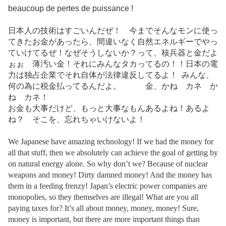
beaucoup de pertes de puissance !
日本人の技術はすごいんだぜ！ 今までそんなモンに使っ
てきたお金があったら、間違いなく自然エネルギーでやっ
ていけてるぜ！なぜそうしないか？って、核兵器と金だよ
ぉぉ 薄汚い金！それにみんなタカってるの！！日本の電
力は独占企業でそれ自体が法律違反してるよ！ みんな、
何の為に税金払ってるんだよ。 金、かね カネ か
ね カネ！
お金も大事だけど、もっと大事なもんあるよね！あるよ
ね？ そこを、忘れちゃいけないよ！
We Japanese have amazing technology! If we had the money for
all that stuff, then we absolutely can achieve the goal of getting by
on natural energy alone. So why don’t we? Because of nuclear
weapons and money! Dirty damned money! And the money has
them in a feeding frenzy! Japan’s electric power companies are
monopolies, so they themselves are illegal! What are you all
paying taxes for? It’s all about money, money, money! Sure,
money is important, but there are more important things than