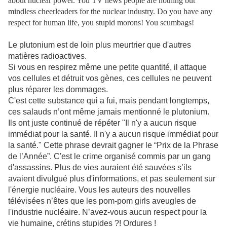
about nuclear power. You TV news people are nothing but
mindless cheerleaders for the nuclear industry. Do you have any
respect for human life, you stupid morons! You scumbags!
Le plutonium est de loin plus meurtrier que d'autres
matières radioactives.
Si vous en respirez même une petite quantité, il attaque
vos cellules et détruit vos gènes, ces cellules ne peuvent
plus réparer les dommages.
C'est cette substance qui a fui, mais pendant longtemps,
ces salauds n’ont même jamais mentionné le plutonium.
Ils ont juste continué de répéter "Il n'y a aucun risque
immédiat pour la santé. Il n'y a aucun risque immédiat pour
la santé." Cette phrase devrait gagner le “Prix de la Phrase
de l’Année”. C'est le crime organisé commis par un gang
d'assassins. Plus de vies auraient été sauvées s’ils
avaient divulgué plus d'informations, et pas seulement sur
l'énergie nucléaire. Vous les auteurs des nouvelles
télévisées n’êtes que les pom-pom girls aveugles de
l'industrie nucléaire. N’avez-vous aucun respect pour la
vie humaine, crétins stupides ?! Ordures !