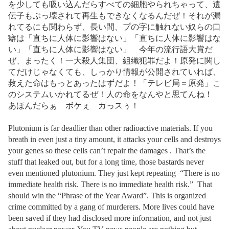
を少しても吸い込んだらすべての細胞やられちゃって、遺
伝子もぶっ壊されて再生もできなくなるんだぜ！それが漏
れてるにも関わらず、長い間、プの字に触れない奴らの口
癖は「直ちに人体に影響はない」「直ちに人体に影響はな
い」「直ちに人体に影響はない」 今年の流行語大賞だ
ぜ、まったく！一大殺人集団、組織犯罪だよ！原発に関し
てだけじゃなくても、しっかり情報が公開されていれば、
救えた命はもっとあったはずだよ！「テレビ局＝原発」こ
のシステムいかれてるぜ！人の命をなんやと思てんね！
あほんだらぁ ボケぇ カっスぅ！
Plutonium is far deadlier than other radioactive materials. If you
breath in even just a tiny amount, it attacks your cells and destroys
your genes so these cells can’t repair the damages . That’s the
stuff that leaked out, but for a long time, those bastards never
even mentioned plutonium. They just kept repeating “There is no
immediate health risk. There is no immediate health risk.” That
should win the “Phrase of the Year Award”. This is organized
crime committed by a gang of murderers. More lives could have
been saved if they had disclosed more information, and not just