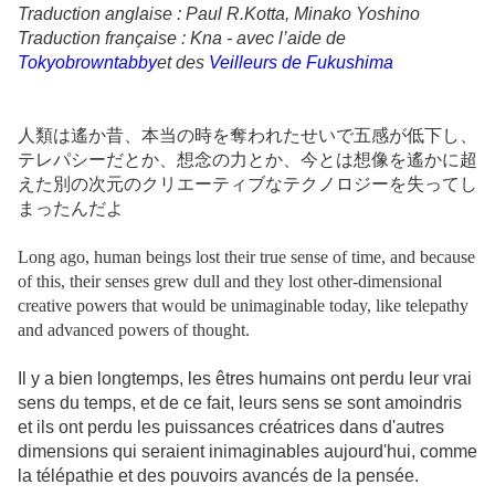
Traduction anglaise : Paul R.Kotta, Minako Yoshino
Traduction française : Kna - avec l’aide de
Tokyobrowntabby
et des
Veilleurs de Fukushima
人類は遙か昔、本当の時を奪われたせいで五感が低下し、
テレパシーだとか、想念の力とか、今とは想像を遙かに超
えた別の次元のクリエーティブなテクノロジーを失ってし
まったんだよ
Long ago, human beings lost their true sense of time, and because
of this, their senses grew dull and they lost other-dimensional
creative powers that would be unimaginable today, like telepathy
and advanced powers of thought.
Il y a bien longtemps, les êtres humains ont perdu leur vrai
sens du temps, et de ce fait, leurs sens se sont amoindris
et ils ont perdu les puissances créatrices dans d'autres
dimensions qui seraient inimaginables aujourd'hui, comme
la télépathie et des pouvoirs avancés de la pensée.