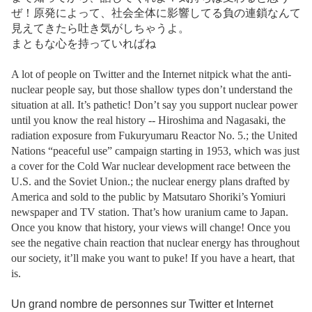
ぜ！原発によって、社会全体に影響してる負の連鎖なんて
見えてきたら吐き気がしちゃうよ。
まともな心を持っていればね
A lot of people on Twitter and the Internet nitpick what the anti-
nuclear people say, but those shallow types don’t understand the
situation at all. It’s pathetic! Don’t say you support nuclear power
until you know the real history -- Hiroshima and Nagasaki, the
radiation exposure from Fukuryumaru Reactor No. 5.; the United
Nations “peaceful use” campaign starting in 1953, which was just
a cover for the Cold War nuclear development race between the
U.S. and the Soviet Union.; the nuclear energy plans drafted by
America and sold to the public by Matsutaro Shoriki’s Yomiuri
newspaper and TV station. That’s how uranium came to Japan.
Once you know that history, your views will change! Once you
see the negative chain reaction that nuclear energy has throughout
our society, it’ll make you want to puke! If you have a heart, that
is.
Un grand nombre de personnes sur Twitter et Internet