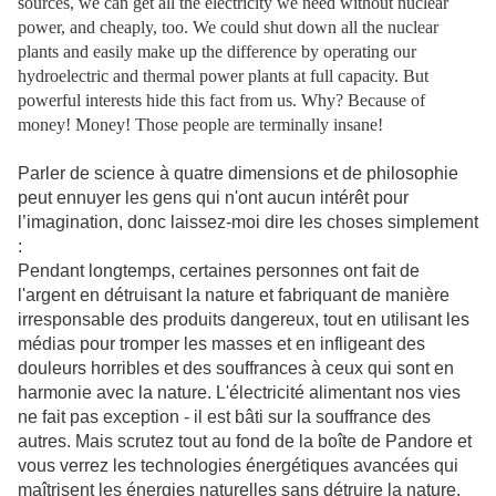
sources, we can get all the electricity we need without nuclear
power, and cheaply, too. We could shut down all the nuclear
plants and easily make up the difference by operating our
hydroelectric and thermal power plants at full capacity. But
powerful interests hide this fact from us. Why? Because of
money! Money! Those people are terminally insane!
Parler de science à quatre dimensions et de philosophie
peut ennuyer les gens qui n'ont aucun intérêt pour
l’imagination, donc laissez-moi dire les choses simplement
:
Pendant longtemps, certaines personnes ont fait de
l'argent en détruisant la nature et fabriquant de manière
irresponsable des produits dangereux, tout en utilisant les
médias pour tromper les masses et en infligeant des
douleurs horribles et des souffrances à ceux qui sont en
harmonie avec la nature. L'électricité alimentant nos vies
ne fait pas exception - il est bâti sur la souffrance des
autres. Mais scrutez tout au fond de la boîte de Pandore et
vous verrez les technologies énergétiques avancées qui
maîtrisent les énergies naturelles sans détruire la nature.