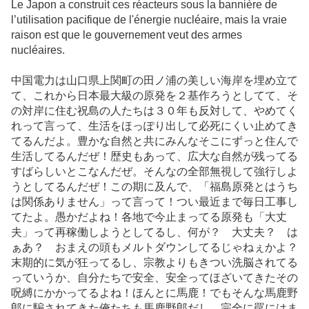
Le Japon a construit ces réacteurs sous la bannière de
l’utilisation pacifique de l'énergie nucléaire, mais la vraie
raison est que le gouvernement veut des armes
nucléaires.
中国電力は山口県上関町の田ノ浦の美しい海岸を埋め立て
て、これから日本最大級の原発を２基作ろうとしてて、そ
の対岸に住む祝島の人たちは３０年も反対して、やめてく
れって言って、生活をほっぽり出して必死にくい止めてき
てるんだよ。豊かな自然と共にみんなそこにずっと住んで
生活してるんだぜ！歴史もあって、広大な自然が残ってる
すばらしいとこなんだぜ。そんなの全部無視して強行しよ
うとしてるんだぜ！この期に及んで、「福島原発とはうち
は関係ありません」って言って！つい最近まで毎日工事し
てたよ。愚かだよね！各地で今止まってる原発も「大丈
夫」って再稼働しようとしてるし、何が？ 大丈夫？ は
ぁあ？ おまえの頭もメルトダウンしてるじゃねぇかよ？
末期的に気が狂ってるし、宗教よりもきつい洗脳されてる
っていうか、自分たちで安全、安全ってほざいてきたその
呪縛にかかってるよね！ほんとに馬鹿！でもそんな馬鹿野
郎に騙されてきた俺たちも馬鹿野郎だし、完全に罠にはま