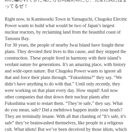
ってるぜ！
Right now, in Kaminoseki Town in Yamaguchi, Chugoku Electric
Power wants to build what would be two of Japan’s largest
nuclear reactors, by reclaiming land from the beautiful coast of
Tanoura Bay.
For 30 years, the people of nearby Iwai Island have fought these
plans. They devoted their lives to this cause, and they stopped the
construction. These people lived in harmony with their island’s
verdant nature for generations. It’s an amazing place, with history
and wide-open nature. But Chugoku Power wants to ignore all
that and force their plans through. “Fukushima?” they say. “We
didn’t have anything to do with that.” Until only recently, they
were working on that plant every day. How stupid! And now
other companies that shut down their nuclear plants after
Fukushima want to restart them. “They’re safe,” they say. What
do you mean, safe? Did a meltdown happen inside your heads?
They are terminally insane. With all that chanting of “It’s safe, it’s
safe” they’ve brainwashed themselves, like people in a religious
cult. What idiots! But we’ve been deceived by those idiots, which