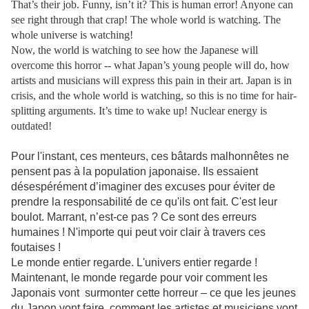
That’s their job. Funny, isn’t it? This is human error! Anyone can
see right through that crap! The whole world is watching. The
whole universe is watching!
Now, the world is watching to see how the Japanese will
overcome this horror -- what Japan’s young people will do, how
artists and musicians will express this pain in their art. Japan is in
crisis, and the whole world is watching, so this is no time for hair-
splitting arguments. It’s time to wake up! Nuclear energy is
outdated!
Pour l'instant, ces menteurs, ces bâtards malhonnêtes ne
pensent pas à la population japonaise. Ils essaient
désespérément d’imaginer des excuses pour éviter de
prendre la responsabilité de ce qu'ils ont fait. C'est leur
boulot. Marrant, n’est-ce pas ? Ce sont des erreurs
humaines ! N'importe qui peut voir clair à travers ces
foutaises !
Le monde entier regarde. L'univers entier regarde !
Maintenant, le monde regarde pour voir comment les
Japonais vont surmonter cette horreur – ce que les jeunes
du Japon vont faire, comment les artistes et musiciens vont