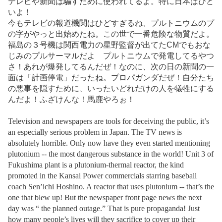
テレビや新聞は騙すために使われてるよ。特に日本はひど
いよ！
今もテレビの報道機関はひどすぎるね、プルトニウムのプ
の字がやっと出始めたね。この世で一番危険な物質だよ。
福島の３号機は関西電力の星野監督が出てたCMでもおな
じみのプルサーマルだよ プルトニウムで発電してるやつ
さ！あれが爆発してるんだぜ！なのに、次の日の新聞の一
面は「計画停電」だったね。プロパガンダだぜ！自分たち
の悪事を隠すために、いったいどれだけの人を犠牲にする
んだよ！ふざけんな！馬鹿やろぉ！
Television and newspapers are tools for deceiving the public, it’s
an especially serious problem in Japan. The TV news is
absolutely horrible. Only now have they even started mentioning
plutonium -- the most dangerous substance in the world! Unit 3 of
Fukushima plant is a plutonium-thermal reactor, the kind
promoted in the Kansai Power commercials starring baseball
coach Sen’ichi Hoshino. A reactor that uses plutonium -- that’s the
one that blew up! But the newspaper front page news the next
day was “ the planned outage.” That is pure propaganda! Just
how many people’s lives will they sacrifice to cover up their