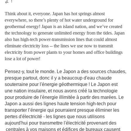
よ！
Think about it, everyone. Japan has hot springs almost
everywhere, so there’s plenty of hot water underground for
geothermal energy! Japan is an island nation, and we’ve created
the technology to generate unlimited energy from the tides. Japan
also has high-tech power-transmission lines that could almost
eliminate electricity loss -- the lines we use now to transmit
electricity from power plants to your homes and office buildings
lose a lot of power!
Pensez-y, tout le monde. Le Japon a des sources chaudes,
presque partout, donc il y a beaucoup d'eau chaude
souterraine pour l'énergie géothermique ! Le Japon est
une nation insulaire, et nous avons créé la technologie
pour produire de l'énergie illimitée à partir des marées. Le
Japon a aussi des lignes haute tension high-tech pour
transporter l’énergie qui pourraient presque éliminer les
pertes d'électricité - les lignes que nous utilisons
aujourd'hui pour transmettre l'électricité provenant des
centrales à vos maisons et édifices de bureaux causent