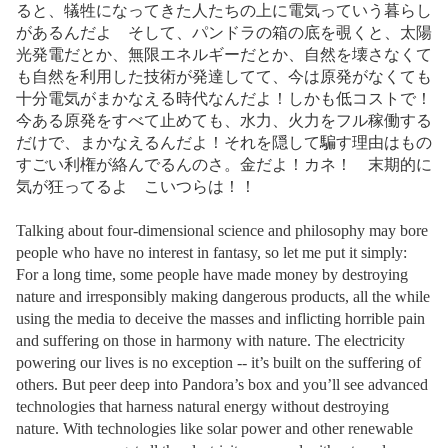
ると、犠牲になってきた人たちの上に電気っていう暮らし
があるんだよ そして、パンドラの箱の底を覗くと、太陽
光発電だとか、無限エネルギーだとか、自然を壊さなくて
も自然を利用した技術が発達してて、今は原発がなくても
十分電気がまかなえる時代なんだよ！しかも低コストで！
今ある原発をすべて止めても、水力、火力をフル稼働する
だけで、まかなえるんだよ！それを隠して騙す理由はもの
すごい利権が絡んでるんのさ。金だよ！カネ！ 末期的に
気が狂ってるよ こいつらは！！
Talking about four-dimensional science and philosophy may bore
people who have no interest in fantasy, so let me put it simply:
For a long time, some people have made money by destroying
nature and irresponsibly making dangerous products, all the while
using the media to deceive the masses and inflicting horrible pain
and suffering on those in harmony with nature. The electricity
powering our lives is no exception -- it’s built on the suffering of
others. But peer deep into Pandora’s box and you’ll see advanced
technologies that harness natural energy without destroying
nature. With technologies like solar power and other renewable