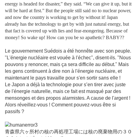
energy is headed for disaster,” they said. “We can give it up, but it
will be hard at first.” But the people still said no to nuclear power,
and now the country is working to get by without it! Japan
already has the technology to get by with just natural energy, but
that fact is covered up with lies and fear-mongering. Because of
money! So wake up! How can you be so apathetic? BABY??
Le gouvernement Suédois a été honnête avec son peuple.
"L'énergie nucléaire est vouée à l'échec", disent-ils. "Nous
pouvons y renoncer, mais ça sera difficile au début." Mais
les gens continuent à dire non à l'énergie nucléaire, et
maintenant le pays travaille pour s'en sortir sans elle !
Le Japon a déjà la technologie pour s’en tirer avec juste
de l'énergie naturelle, mais ce fait est masqué par des
mensonges et des propos alarmistes. A cause de l'argent !
Alors réveillez-vous ! Comment pouvez-vous être si
passifs ?
青森県六ヶ所村の核の再処理工場には核の廃棄物用の３０