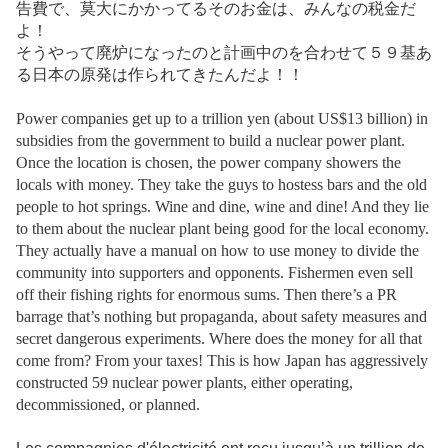
告費で、莫大にかかってるそのお金は、みんなの税金だ
よ！
そうやって廃炉になったのと計画中のを合わせて５９基あ
る日本の原発は作られてきたんだよ！！
Power companies get up to a trillion yen (about US$13 billion) in
subsidies from the government to build a nuclear power plant.
Once the location is chosen, the power company showers the
locals with money. They take the guys to hostess bars and the old
people to hot springs. Wine and dine, wine and dine! And they lie
to them about the nuclear plant being good for the local economy.
They actually have a manual on how to use money to divide the
community into supporters and opponents. Fishermen even sell
off their fishing rights for enormous sums. Then there’s a PR
barrage that’s nothing but propaganda, about safety measures and
secret dangerous experiments. Where does the money for all that
come from? From your taxes! This is how Japan has aggressively
constructed 59 nuclear power plants, either operating,
decommissioned, or planned.