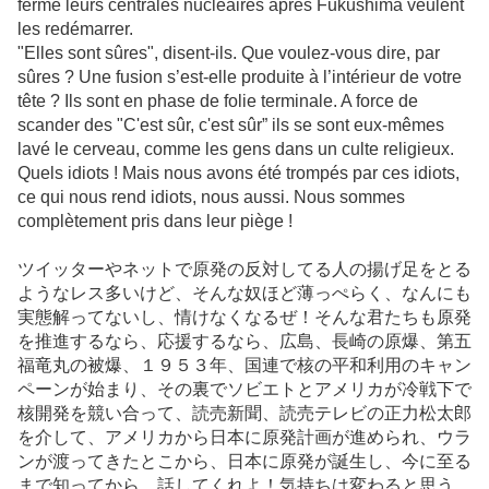
fermé leurs centrales nucléaires après Fukushima veulent
les redémarrer.
"Elles sont sûres", disent-ils. Que voulez-vous dire, par
sûres ? Une fusion s’est-elle produite à l’intérieur de votre
tête ? Ils sont en phase de folie terminale. A force de
scander des "C'est sûr, c'est sûr” ils se sont eux-mêmes
lavé le cerveau, comme les gens dans un culte religieux.
Quels idiots ! Mais nous avons été trompés par ces idiots,
ce qui nous rend idiots, nous aussi. Nous sommes
complètement pris dans leur piège !
ツイッターやネットで原発の反対してる人の揚げ足をとる
ようなレス多いけど、そんな奴ほど薄っぺらく、なんにも
実態解ってないし、情けなくなるぜ！そんな君たちも原発
を推進するなら、応援するなら、広島、長崎の原爆、第五
福竜丸の被爆、１９５３年、国連で核の平和利用のキャン
ペーンが始まり、その裏でソビエトとアメリカが冷戦下で
核開発を競い合って、読売新聞、読売テレビの正力松太郎
を介して、アメリカから日本に原発計画が進められ、ウラ
ンが渡ってきたとこから、日本に原発が誕生し、今に至る
まで知ってから、話してくれよ！気持ちは変わると思う