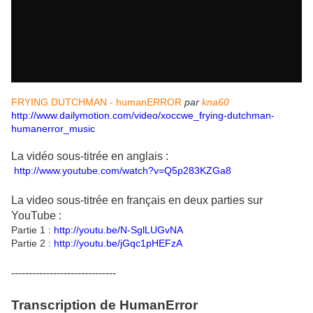
FRYING DUTCHMAN - humanERROR
par
kna60
http://www.dailymotion.com/video/xoccwe_frying-dutchman-
humanerror_music
La vidéo sous-titrée en anglais :
http://www.youtube.com/watch?v=Q5p283KZGa8
La video sous-titrée en français en deux parties sur
YouTube :
Partie 1 :
http://youtu.be/N-SglLUGvNA
Partie 2 :
http://youtu.be/jGqc1pHEFzA
------------------------------
Transcription de HumanError