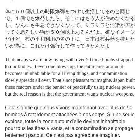
体に５０個以上の時限爆弾をつけて生活してるのと同じ
で、１個でも爆発したら、そこにはもう人が住めなくなる
し、なんにも生息できなくなって、ジワジワと汚染が広が
ってく恐ろしい物が５０個以上あるんだよ。嫌なイメージ
だけど、核の平和利用の名の下に、日本は核兵器を持ちた
いが為に、これだけ強行して作ってきたんだよ
That means we are now living with over 50 time bombs strapped
to our bodies. If even one blows up, the entire area around it
becomes uninhabitable for all living things, and contamination
slowly spreads all over. That’s not pleasant to imagine. Japan built
these reactors under the banner of peacefully using nuclear power,
but the real reason is that the government wants nuclear weapons.
Cela signifie que nous vivons maintenant avec plus de 50
bombes à retardement attachées à nos corps. Si une seule
explose, toute la zone autour d'elle devient inhabitable
pour tous les êtres vivants, et la contamination se propage
lentement partout. Ce n'est pas agréable à imaginer.