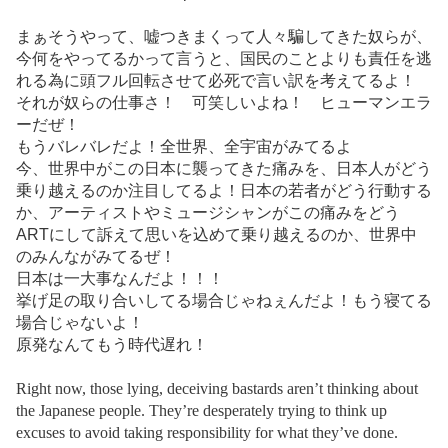
まぁそうやって、嘘つきまくって人々騙してきた奴らが、
今何をやってるかって言うと、国民のことよりも責任を逃
れる為に頭フル回転させて必死で言い訳を考えてるよ！
それが奴らの仕事さ！ 可笑しいよね！ ヒューマンエラ
ーだぜ！
もうバレバレだよ！全世界、全宇宙がみてるよ
今、世界中がこの日本に襲ってきた痛みを、日本人がどう
乗り越えるのか注目してるよ！日本の若者がどう行動する
か、アーティストやミュージシャンがこの痛みをどう
ARTにして訴えて思いを込めて乗り越えるのか、世界中
のみんながみてるぜ！
日本は一大事なんだよ！！！
挙げ足の取り合いしてる場合じゃねぇんだよ！もう寝てる
場合じゃないよ！
原発なんてもう時代遅れ！
Right now, those lying, deceiving bastards aren’t thinking about
the Japanese people. They’re desperately trying to think up
excuses to avoid taking responsibility for what they’ve done.