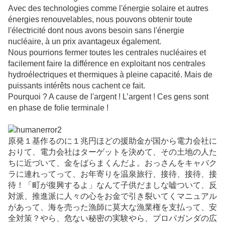
Avec des technologies comme l'énergie solaire et autres
énergies renouvelables, nous pouvons obtenir toute
l'électricité dont nous avons besoin sans l'énergie
nucléaire, à un prix avantageux également.
Nous pourrions fermer toutes les centrales nucléaires et
facilement faire la différence en exploitant nos centrales
hydroélectriques et thermiques à pleine capacité. Mais de
puissants intérêts nous cachent ce fait.
Pourquoi ? A cause de l'argent ! L’argent ! Ces gens sont
en phase de folie terminale !
原発１基作るのに１兆円ほどの援助金が国から電力会社に
おりて、電力会社はターゲットを決めて、その土地の人た
ちに近づいて、金をばらまくんだよ。おっさんをキャバク
ラに連れってって、お年寄りを温泉旅行、接待、接待、接
待！「町が復興するよ」なんて子供だましな嘘ついて、反
対派、推進派に人々の心をお金で引き裂いてくマニュアル
があって、海を売った漁師に莫大な漁業権を支払って、安
全対策？やら、危ない秘密の実験やら、プロパガンダの広