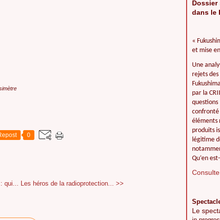
Dossier 
dans le 
« Fukushim
et mise en
Une analy
rejets des
Fukushima 
osimètre
par la CR
questions 
confronté 
éléments r
produits i
Repost
0
légitime d
notamment
Qu’en est-
Consulter
 qui...
Les héros de la radioprotection... >>
Spectacl
Le spect
in progres