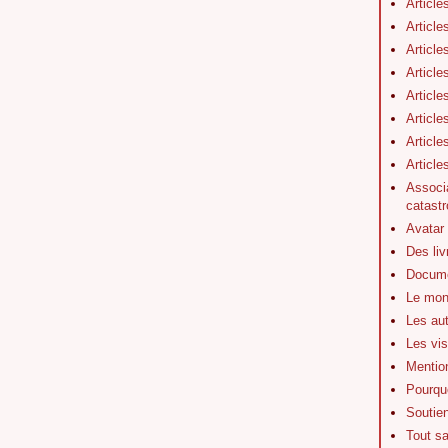
Article
Article
Article
Article
Article
Article
Article
Articl
Associa
catastr
Avatar
Des li
Docume
Le mon
Les au
Les vis
Mentio
Pourquo
Soutie
Tout s