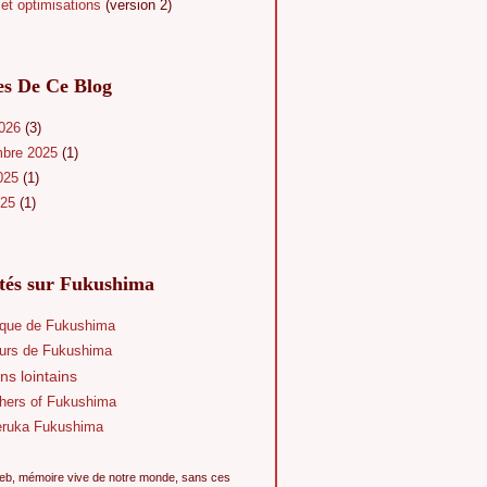
et optimisations
(version 2)
es De Ce Blog
2026
(3)
mbre 2025
(1)
025
(1)
025
(1)
ités sur Fukushima
que de Fukushima
eurs de Fukushima
ns lointains
hers of Fukushima
eruka Fukushima
eb, mémoire vive de notre monde, sans ces