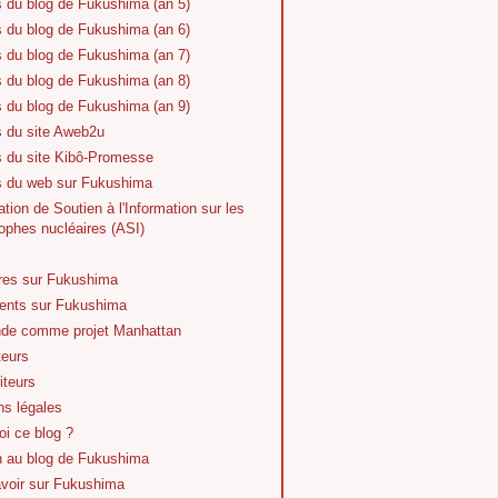
s du blog de Fukushima (an 5)
s du blog de Fukushima (an 6)
s du blog de Fukushima (an 7)
s du blog de Fukushima (an 8)
s du blog de Fukushima (an 9)
s du site Aweb2u
s du site Kibô-Promesse
es du web sur Fukushima
tion de Soutien à l'Information sur les
ophes nucléaires (ASI)
vres sur Fukushima
nts sur Fukushima
de comme projet Manhattan
teurs
iteurs
ns légales
i ce blog ?
n au blog de Fukushima
avoir sur Fukushima