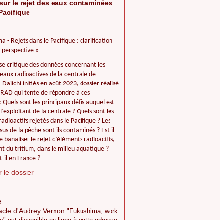
sur le rejet des eaux contaminées
Pacifique
a - Rejets dans le Pacifique : clarification
 perspective »
se critique des données concernant les
 eaux radioactives de la centrale de
Daiichi initiés en août 2023, dossier réalisé
IIRAD qui tente de répondre à ces
: Quels sont les principaux défis auquel est
l’exploitant de la centrale ? Quels sont les
adioactifs rejetés dans le Pacifique ? Les
ssus de la pêche sont-ils contaminés ? Est-il
e banaliser le rejet d’éléments radioactifs,
 du tritium, dans le milieu aquatique ?
t-il en France ?
 le dossier
e
acle d'Audrey Vernon
"Fukushima, work
s" est disponible en ligne à cette adresse