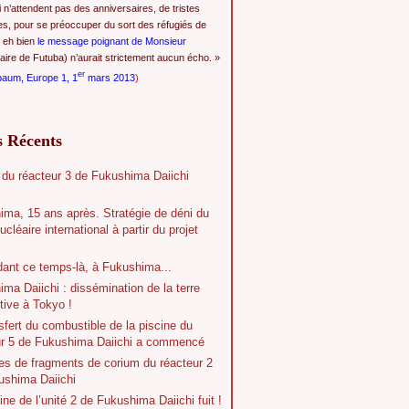
i n’attendent pas des anniversaires, de tristes
es, pour se préoccuper du sort des réfugiés de
 eh bien
le message poignant de Monsieur
ire de Futuba) n’aurait strictement aucun écho. »
er
baum, Europe 1, 1
mars 2013
)
s Récents
 du réacteur 3 de Fukushima Daiichi
ima, 15 ans après. Stratégie de déni du
ucléaire international à partir du projet
dant ce temps-là, à Fukushima...
ma Daiichi : dissémination de la terre
tive à Tokyo !
sfert du combustible de la piscine du
ur 5 de Fukushima Daiichi a commencé
es de fragments de corium du réacteur 2
ushima Daiichi
ine de l’unité 2 de Fukushima Daiichi fuit !