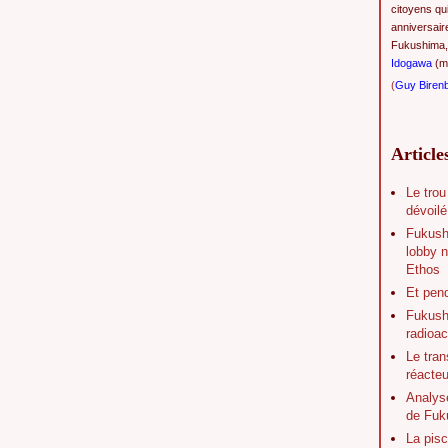
citoyens qu
anniversair
Fukushima,
Idogawa
(ma
(
Guy Biren
Article
Le trou
dévoilé
Fukush
lobby n
Ethos
Et pen
Fukushi
radioac
Le tran
réacte
Analys
de Fuk
La pisc