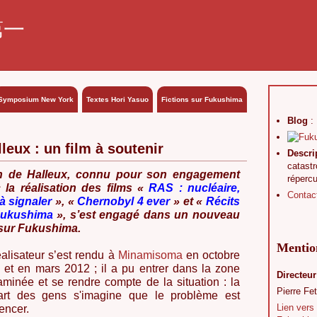
第一
Symposium New York
Textes Hori Yasuo
Fictions sur Fukushima
Blog
:
leux : un film à soutenir
Descri
catast
n de Halleux, connu pour son engagement
réperc
 la réalisation des films «
RAS : nucléaire,
Contac
 à signaler
», «
Chernobyl 4 ever
» et «
Récits
Fukushima
», s’est engagé dans un nouveau
 sur Fukushima.
Mention
éalisateur s’est rendu à
Minamisoma
en octobre
 et en mars 2012 ; il a pu entrer dans la zone
Directeur
aminée et se rendre compte de la situation : la
Pierre Fet
art des gens s'imagine que le problème est
Lien vers
encer.