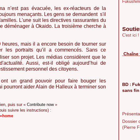
Fukushim
ma n’est pas évacuée, les ex-réacteurs de la
 toujours menaçants. Les gens se demandent s'il
3 familles. L'une suit les directives rassurantes du
de déménager à Okaido. La troisième cherche à
Soutie
C'est ici !
 heures, mais il a encore besoin de tourner sur
er les portraits qu’il a commencés. Sans ce
Chaîne 
aliser son projet. Les médias considèrent que le
actualité. Aussi, est-il obligé aujourd’hui de
vestissement personnel des citoyens.
ont un grand pouvoir pour faire bouger les
BD
Fuk
:
i pourront aider Alain de Halleux à terminer son
sans fin
lien, puis sur «
Contribute now
»
uis suivre les instructions) :
Présentat
c=home
Dossier 
(Pierre F