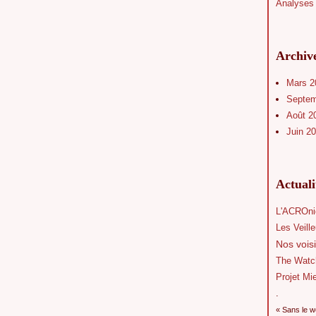
Analyses 
Archiv
Mars 
Septe
Août 2
Juin 2
Actual
L'ACROni
Les Veill
Nos voisi
The Watc
Projet Mi
.
« Sans le w