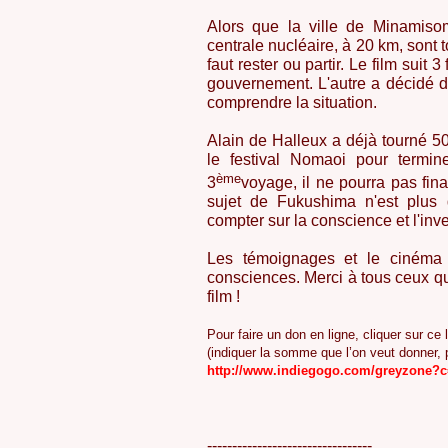
Alors que la ville de Minamiso
centrale nucléaire, à 20 km, sont
faut rester ou partir. Le film suit 
gouvernement. L'autre a décidé 
comprendre la situation.
Alain de Halleux a déjà tourné 50
le festival Nomaoi pour termin
ème
3
voyage, il ne pourra pas fin
sujet de Fukushima n'est plus d'
compter sur la conscience et l'in
Les témoignages et le cinéma 
consciences. Merci à tous ceux qu
film !
Pour faire un don en ligne, cliquer sur ce 
(indiquer la somme que l’on veut donner, p
http://www.indiegogo.com/greyzone?
---------------------------------