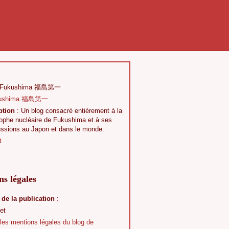
 Fukushima 福島第一
ption
: Un blog consacré entièrement à la
rophe nucléaire de Fukushima et à ses
ussions au Japon et dans le monde.
t
s légales
 de la publication
:
et
 les mentions légales du blog de