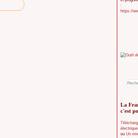
:
https://w
La Fran
c'est po
Télécharg
électriqu
ou
Un mix