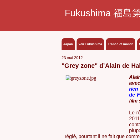
Fukushima 福島
Japon
Voir Fukushima
France et monde
23 mai 2012
"Grey zone" d’Alain de Hal
Alai
avec
rien
de 
film
Le r
2011
cont
plup
réglé, pourtant il ne fait que comm