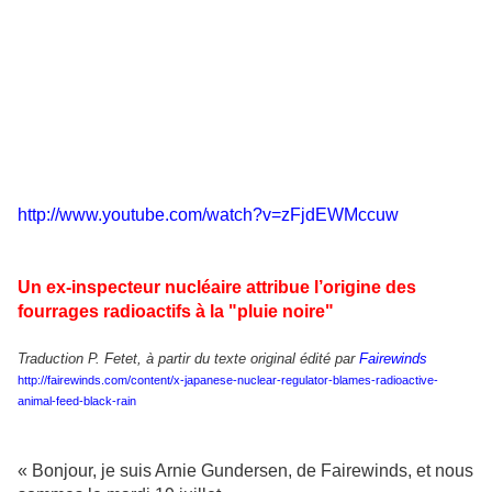
http://www.youtube.com/watch?v=zFjdEWMccuw
Un ex-inspecteur nucléaire attribue l’origine des
fourrages radioactifs à la "pluie noire"
Traduction P. Fetet, à partir du texte original édité par
Fairewinds
http://fairewinds.com/content/x-japanese-nuclear-regulator-blames-radioactive-
animal-feed-black-rain
« Bonjour, je suis Arnie Gundersen, de Fairewinds, et nous