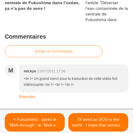
centrale de Fukushima dans l’océan,
ça n’a pas de sens !
Commentaires
Ajouter un commentaire
M
mickye
23/07/2011 17:56
<br /> Un grand merci pour la traduction de cette vidéo fort
intéressante.<br /> <br /> <br />
Répondre
< Fukushima : après le
I'll send an SOS to the
"Melt-through", le "Melt-out"
world : I hope that someone
: le corium attaque les
gets my message in a bottle