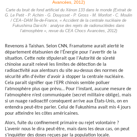
Carte du bruit de fond artificiel du Xénon 133 dans le monde (Extrait de
G. Le Petit - P. Achim - G. Douysset - P. Gross - M. Monfort - C. Moulin
/ CEA−DAM Île-de-France, « Accident de la centrale nucléaire de
Fukushima Dai-ichi : analyse des rejets de radionucléides dans
l’atmosphère », revue du CEA Chocs Avancées, 2012)
Revenons à Taishan. Selon CNN, Framatome aurait alerté le
département étatsunien de l'Énergie pour l'avertir de la
situation. Cette note stipulerait que l'Autorité de sûreté
chinoise aurait relevé les limites de détection de la
radioactivité aux alentours du site au-dessus des normes de
sécurité afin d'éviter d'avoir à stopper la centrale nucléaire.
Cela paraît signifier que l’EPR chinois semble polluer
l’atmosphère plus que prévu… Pour l’instant, aucune mesure de
l’atmosphère n’est communiquée (secret militaire oblige), mais
si un nuage radioactif conséquent arrive aux États-Unis, on en
entendra peut-être parler. Celui de Fukushima avait mis 4 jours
pour atteindre les côtes américaines.
Alors, fuite du confinement primaire ou rejet volontaire ?
L’avenir nous le dira peut-être, mais dans les deux cas, on peut
s'inquiéter des doses reçues par la population locale.