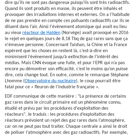
dire qu'ils ne sont pas dangereux puisqu'ils sont très radioactifs.
Quand ils sont produits en masse, ils peuvent être inhalés et
provoquer des irradiations internes et externes. On a l’habitude
de ne pas prendre en compte ces polluants radioactifs car ils se
diluent dans l’air. Ainsi l'évènement atomique qui avait eu lieu
au vieux
réacteur de Halden
(Norvège) avait provoqué en 2016
le rejet en quelques jours de 8,18 Tbq de gaz rares sans que ça
n'émeuve personne. Concernant Taishan, la Chine et la France
espèrent que les choses en restent là, c’est-à-dire en
minimisent l’évènement jusqu’à extinction de l‘intérêt des
médias. Mais CNN évoque une fuite, et pour l’EPR qui n’a pas
encore pu démontrer son efficacité, c’est le moins qu’on puisse
dire, cela change tout. En outre, comme le remarque Stéphane
Lhomme (
Observatoire du nucléaire
), le coup pourrait être
fatal pour ce « fleuron de l’industrie française ».
EDF communique de cette manière : "La présence de certains
gaz rares dans le circuit primaire est un phénomène connu,
étudié et prévu par les procédures d'exploitation des
réacteurs". Je traduis : les procédures d’exploitation des
réacteurs prévoient un rejet des gaz rares dans l’atmosphère,
car on ne peut pas tout traiter. Chaque centrale a ainsi le droit
de polluer l’atmosphère avec des gaz radioactifs. Par exemple,