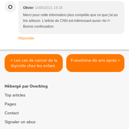
O
Olivier
14/06/2021 19:18
Merci pour cette information plus complète que ce que j'ai pu
lire ailleurs. L'article de CNN est intéressant aussi.<br />
Bonne continuation
Répondre
< Les cas de cancer de la
Fukushima dix ans après >
thyroïde chez les enfants
de Fukushima multipliés par
20
Hébergé par Overblog
Top articles
Pages
Contact
Signaler un abus