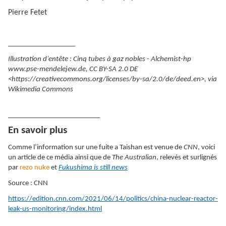
Pierre Fetet
___________________
Illustration d’entête : Cinq tubes à gaz nobles - Alchemist-hp
www.pse-mendelejew.de, CC BY-SA 2.0 DE
<https://creativecommons.org/licenses/by-sa/2.0/de/deed.en>, via
Wikimedia Commons
__________________________
En savoir plus
Comme l’information sur une fuite a Taishan est venue de
CNN
, voici
un article de ce média ainsi que de
The Australian
, relevés et surlignés
par
rezo nuke
et
Fukushima is still news
Source : CNN
https://edition.cnn.com/2021/06/14/politics/china-nuclear-reactor-
leak-us-monitoring/index.html