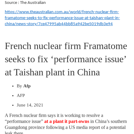
Source : The Australian
https://www.theaustralian.com.au/world/french-nuclear-firm-
framatome-seeks-to-fix-performance-issue-at-taishan-plant-in-
china/news-story/7ce47995ab44bb85a942be5019db3e94
French nuclear firm Framatome
seeks to fix ‘performance issue’
at Taishan plant in China
By
Afp
AFP
June 14, 2021
A French nuclear firm says it is working to resolve a
“performance issue”
at a plant it part-owns
in China’s southern
Guangdong province following a US media report of a potential
leak there.