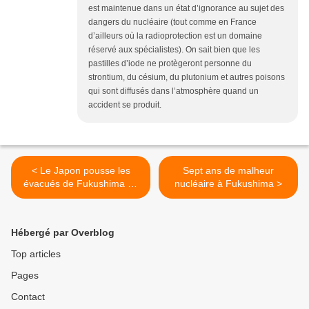
est maintenue dans un état d’ignorance au sujet des
dangers du nucléaire (tout comme en France
d’ailleurs où la radioprotection est un domaine
réservé aux spécialistes). On sait bien que les
pastilles d’iode ne protègeront personne du
strontium, du césium, du plutonium et autres poisons
qui sont diffusés dans l’atmosphère quand un
accident se produit.
< Le Japon pousse les
Sept ans de malheur
évacués de Fukushima au
nucléaire à Fukushima >
retour. Ils n’y tiennent pas
vraiment.
Hébergé par Overblog
Top articles
Pages
Contact