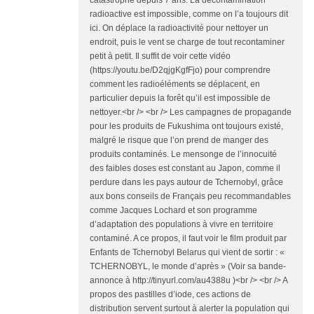
radioactive est impossible, comme on l’a toujours dit
ici. On déplace la radioactivité pour nettoyer un
endroit, puis le vent se charge de tout recontaminer
petit à petit. Il suffit de voir cette vidéo
(https://youtu.be/D2qjgKgfFjo) pour comprendre
comment les radioéléments se déplacent, en
particulier depuis la forêt qu’il est impossible de
nettoyer.<br /> <br /> Les campagnes de propagande
pour les produits de Fukushima ont toujours existé,
malgré le risque que l’on prend de manger des
produits contaminés. Le mensonge de l’innocuité
des faibles doses est constant au Japon, comme il
perdure dans les pays autour de Tchernobyl, grâce
aux bons conseils de Français peu recommandables
comme Jacques Lochard et son programme
d’adaptation des populations à vivre en territoire
contaminé. A ce propos, il faut voir le film produit par
Enfants de Tchernobyl Belarus qui vient de sortir : «
TCHERNOBYL, le monde d’après » (Voir sa bande-
annonce à http://tinyurl.com/au4388u )<br /> <br /> A
propos des pastilles d’iode, ces actions de
distribution servent surtout à alerter la population qui