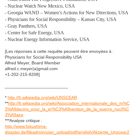
- Nuclear Watch New Mexico, USA
- Georgia WAND – Women’s Actions for New Directions, USA
- Physicians for Social Responsibility – Kansas City, USA
- Gray Panthers, USA
- Center for Safe Energy, USA
- Nuclear Energy Information Service, USA
[Les réponses à cette requête peuvent être envoyées à :
Physicians for Social Responsibility USA
Alfred Meyer, Board Member
alfred.c.meyer(a)gmail.com
+1-202-215-8208]
__________________________
*
http://fr.wikipedia.org/wiki/UNSCEAR
**
http://fr.wikipedia.org/wiki/Association_internationale_des_m%C
3%A9decins_pour_la_pr%C3%A9vention_de_la_guerre_nucl%C
3%A9aire
***Analyse critique :
http://www.fukushima-
disaster.de/fileadmin/user_upload/pdf/english/Akzente_Unscear2