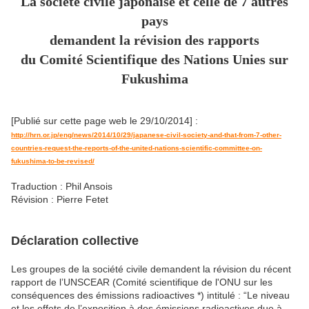
La société civile japonaise et celle de 7 autres
pays
demandent la révision des rapports
du Comité Scientifique des Nations Unies sur
Fukushima
[Publié sur cette page web le 29/10/2014] :
http://hrn.or.jp/eng/news/2014/10/29/japanese-civil-society-and-that-from-7-other-
countries-request-the-reports-of-the-united-nations-scientific-committee-on-
fukushima-to-be-revised/
Traduction : Phil Ansois
Révision : Pierre Fetet
Déclaration collective
Les groupes de la société civile demandent la révision du récent
rapport de l’UNSCEAR (Comité scientifique de l'ONU sur les
conséquences des émissions radioactives *) intitulé : “Le niveau
et les effets de l’exposition à des émissions radioactives due à