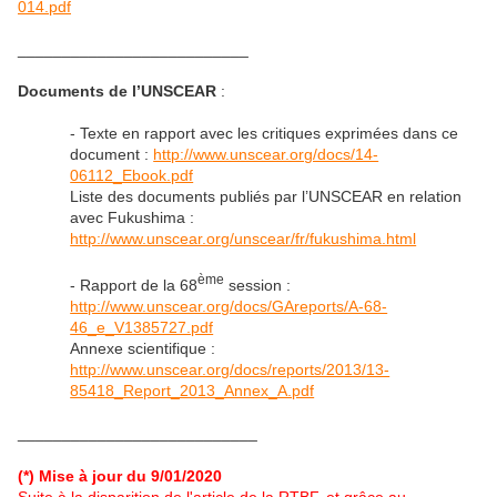
014.pdf
__________________________
Documents de l’UNSCEAR
:
- Texte en rapport avec les critiques exprimées dans ce
document :
http://www.unscear.org/docs/14-
06112_Ebook.pdf
Liste des documents publiés par l’UNSCEAR en relation
avec Fukushima :
http://www.unscear.org/unscear/fr/fukushima.html
ème
- Rapport de la 68
session :
http://www.unscear.org/docs/GAreports/A-68-
46_e_V1385727.pdf
Annexe scientifique :
http://www.unscear.org/docs/reports/2013/13-
85418_Report_2013_Annex_A.pdf
___________________________
(*) Mise à jour du 9/01/2020
Suite à la disparition de l'article de la RTBF, et grâce au