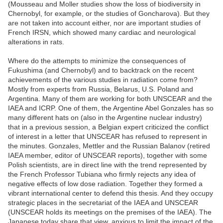
(Mousseau and Moller studies show the loss of biodiversity in
Chernobyl, for example, or the studies of Goncharova). But they
are not taken into account either, nor are important studies of
French IRSN, which showed many cardiac and neurological
alterations in rats.
Where do the attempts to minimize the consequences of
Fukushima (and Chernobyl) and to backtrack on the recent
achievements of the various studies in radiation come from?
Mostly from experts from Russia, Belarus, U.S. Poland and
Argentina. Many of them are working for both UNSCEAR and the
IAEA and ICRP. One of them, the Argentine Abel Gonzales has so
many different hats on (also in the Argentine nuclear industry)
that in a previous session, a Belgian expert criticized the conflict
of interest in a letter that UNSCEAR has refused to represent in
the minutes. Gonzales, Mettler and the Russian Balanov (retired
IAEA member, editor of UNSCEAR reports), together with some
Polish scientists, are in direct line with the trend represented by
the French Professor Tubiana who firmly rejects any idea of
negative effects of low dose radiation. Together they formed a
vibrant international center to defend this thesis. And they occupy
strategic places in the secretariat of the IAEA and UNSCEAR
(UNSCEAR holds its meetings on the premises of the IAEA). The
Japanese today share that view, anxious to limit the impact of the