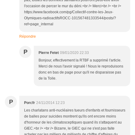
l'occasion de percer le mur du déni.<br /> Merci<br /> <br />
https://www.facebook.com/pg/Collectif-contre-les-Jeux-
Olymiques-radioactifsROCC-101567481333544/posts/?
ref=page_internal
Répondre
P
Pierre Fetet
09/01/2020 22:33
Bonjour, effectivement la RTBF a supprimé l'article.
Merci de nous l'avoir signalé ! Nous le reproduisons
donc en bas de page pour qu'il ne disparaisse pas
de la Toile.
P
Porcfr
24/11/2014 12:23
Les charlatans anti-nucléaires tueurs d'enfants et fournisseurs
de balles pour suicides montrent qu'ils ont encore moins
d'honneur de les climatosceptiques quand ils s'attaquent au
GIEC.<br /> <br /> Bizarre, le GIEC qui ne s'est pas faite
acheter par les milliers de milliards de chiffre d'affaires du