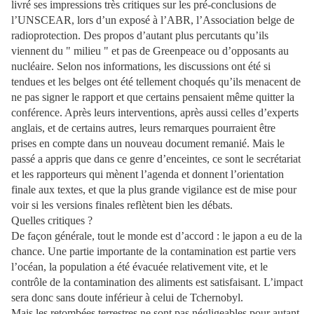
livré ses impressions très critiques sur les pré-conclusions de
l’UNSCEAR, lors d’un exposé à l’ABR, l’Association belge de
radioprotection. Des propos d’autant plus percutants qu’ils
viennent du " milieu " et pas de Greenpeace ou d’opposants au
nucléaire. Selon nos informations, les discussions ont été si
tendues et les belges ont été tellement choqués qu’ils menacent de
ne pas signer le rapport et que certains pensaient même quitter la
conférence. Après leurs interventions, après aussi celles d’experts
anglais, et de certains autres, leurs remarques pourraient être
prises en compte dans un nouveau document remanié. Mais le
passé a appris que dans ce genre d’enceintes, ce sont le secrétariat
et les rapporteurs qui mènent l’agenda et donnent l’orientation
finale aux textes, et que la plus grande vigilance est de mise pour
voir si les versions finales reflètent bien les débats.
Quelles critiques ?
De façon générale, tout le monde est d’accord : le japon a eu de la
chance. Une partie importante de la contamination est partie vers
l’océan, la population a été évacuée relativement vite, et le
contrôle de la contamination des aliments est satisfaisant. L’impact
sera donc sans doute inférieur à celui de Tchernobyl.
Mais les retombées terrestres ne sont pas négligeables pour autant,