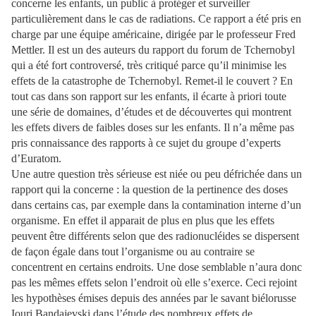
concerne les enfants, un public à protéger et surveiller
particulièrement dans le cas de radiations. Ce rapport a été pris en
charge par une équipe américaine, dirigée par le professeur Fred
Mettler. Il est un des auteurs du rapport du forum de Tchernobyl
qui a été fort controversé, très critiqué parce qu’il minimise les
effets de la catastrophe de Tchernobyl. Remet-il le couvert ? En
tout cas dans son rapport sur les enfants, il écarte à priori toute
une série de domaines, d’études et de découvertes qui montrent
les effets divers de faibles doses sur les enfants. Il n’a même pas
pris connaissance des rapports à ce sujet du groupe d’experts
d’Euratom.
Une autre question très sérieuse est niée ou peu défrichée dans un
rapport qui la concerne : la question de la pertinence des doses
dans certains cas, par exemple dans la contamination interne d’un
organisme. En effet il apparait de plus en plus que les effets
peuvent être différents selon que des radionucléides se dispersent
de façon égale dans tout l’organisme ou au contraire se
concentrent en certains endroits. Une dose semblable n’aura donc
pas les mêmes effets selon l’endroit où elle s’exerce. Ceci rejoint
les hypothèses émises depuis des années par le savant biélorusse
Iouri Bandajevski dans l’étude des nombreux effets de