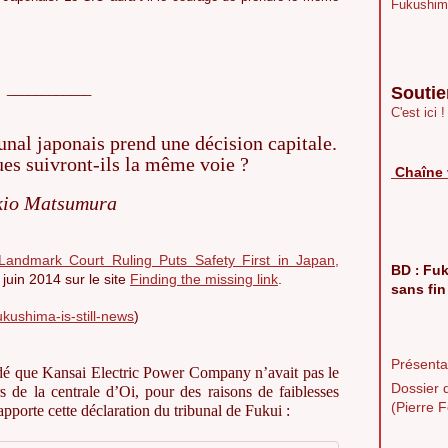
Fukushim
____________
Soutie
C'est ici !
ibunal japonais prend une décision capitale.
es suivront-ils la même voie ?
Chaîne 
kio Matsumura
Landmark Court Ruling Puts Safety First in Japan,
BD
Fuk
:
 juin 2014 sur le site
Finding the missing link
.
sans fin
kushima-is-still-news
)
Présentat
idé que Kansai Electric Power Company n’avait pas le
Dossier 
s de la centrale d’Oi, pour des raisons de faiblesses
(Pierre F
apporte cette déclaration du tribunal de Fukui :