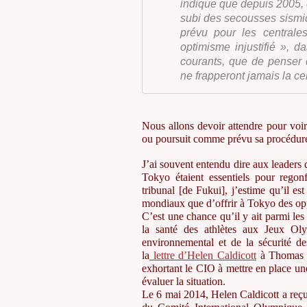
indique que depuis 2005, 
subi des secousses sismi
prévu pour les centrales
optimisme injustifié », 
courants, que de penser
ne frapperont jamais la cen
Nous allons devoir attendre pour voir
ou poursuit comme prévu sa procédure
J’ai souvent entendu dire aux leaders
Tokyo étaient essentiels pour rego
tribunal [de Fukui], j’estime qu’il est
mondiaux que d’offrir à Tokyo des op
C’est une chance qu’il y ait parmi le
la santé des athlètes aux Jeux O
environnemental et de la sécurité de
la
lettre d’Helen Caldicott
à Thomas B
exhortant le CIO à mettre en place u
évaluer la situation.
Le 6 mai 2014, Helen Caldicott a re