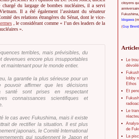
citoyens qu
ote chargé du largage de bombes nucléaires, il a servi
anniversair
ietnam. Il a été également l’assistant du sénateur
Fukushima,
omité des relations étrangères du Sénat, dont le vice-
Idogawa
(ma
termes
, le considérant comme « l’un des leaders de la
(
Guy Biren
nucléaires ».
Article
quences terribles, mais prévisibles, du
t devenues encore plus insupportables
Le trou
dévoilé
 et maintenant pour le monde entier.
Fukush
lobby n
u, la garantie la plus sérieuse pour un
Ethos
 pouvoir affirmer que les décisions
Et pen
la santé sont prises en respectant
Fukushi
res connaissances scientifiques et
radioac
e.
Le tran
réacte
té le cas avec Fukushima, mais il existe
Analys
ait de rectifier la situation. Il est plus
de Fuk
ement japonais, le Comité International
La pisc
ernements qui soutiennent le Japon et