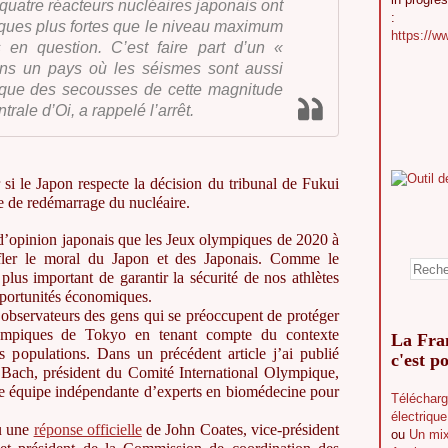
quatre réacteurs nucléaires japonais ont
:
ques plus fortes que le niveau maximum
https://w
 en question. C’est faire part d’un «
dans un pays où les séismes sont aussi
 que des secousses de cette magnitude
trale d’Oi, a rappelé l’arrêt.
 si le Japon respecte la décision du tribunal de Fukui
 de redémarrage du nucléaire.
 d’opinion japonais que les Jeux olympiques de 2020 à
nfler le moral du Japon et des Japonais. Comme le
 plus important de garantir la sécurité de nos athlètes
portunités économiques.
s observateurs des gens qui se préoccupent de protéger
lympiques de Tokyo en tenant compte du contexte
La Fran
s populations. Dans un précédent article j’ai publié
c'est po
ach, président du Comité International Olympique,
ne équipe indépendante d’experts en biomédecine pour
Télécharg
électriqu
çu une
réponse officielle
de John Coates, vice-président
ou
Un mix