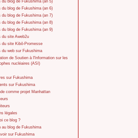
s du blog de Fukushima (an 5)
s du blog de Fukushima (an 6)
s du blog de Fukushima (an 7)
s du blog de Fukushima (an 8)
s du blog de Fukushima (an 9)
s du site Aweb2u
s du site Kibô-Promesse
es du web sur Fukushima
tion de Soutien à l'Information sur les
ophes nucléaires (ASI)
vres sur Fukushima
nts sur Fukushima
de comme projet Manhattan
teurs
iteurs
ns légales
i ce blog ?
n au blog de Fukushima
avoir sur Fukushima