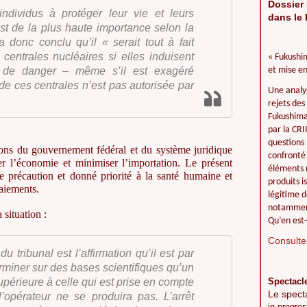
Dossier 
ndividus à protéger leur vie et leurs
dans le 
t de la plus haute importance selon la
a donc conclu qu’il « serait tout à fait
centrales nucléaires si elles induisent
« Fukushim
s de danger – même s’il est exagéré
et mise en
 de ces centrales n’est pas autorisée par
Une analy
rejets des
Fukushima 
par la CR
questions 
isions du gouvernement fédéral et du système juridique
confronté 
er l’économie et minimiser l’importation. Le présent
éléments r
de précaution et donné priorité à la santé humaine et
produits i
aiements.
légitime d
notamment
situation :
Qu’en est-
Consulter
du tribunal est l’affirmation qu’il est par
rminer sur des bases scientifiques qu’un
périeure à celle qui est prise en compte
Spectacl
Le spect
l’opérateur ne se produira pas. L’arrêt
in progres