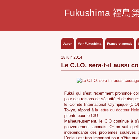
Fukushima 福島
Japon
Voir Fukushima
France et monde
18 juin 2014
Le C.I.O. sera-t-il aussi c
Fukui qui s’est récemment prononcé cont
pour des raisons de sécurité et de risq
le Comité International Olympique (CI
Tokyo, répond à
la lettre du docteur Hel
priorité pour le CIO.
Malheureusement, le CIO continue à s’a
gouvernement japonais. Or on sait quel
indépendante des problèmes soulevés 
L’enjeu est trop important pour n’être qu