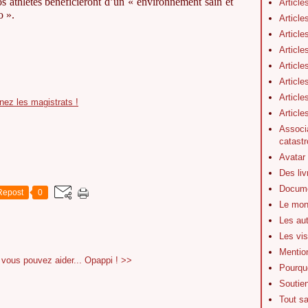
os athlètes bénéficieront d’un « environnement sain et
Article
o ».
Article
Article
Article
Article
Article
Article
enez les magistrats !
Articl
Associa
catastr
Avatar
Des li
Docume
Repost
0
Le mon
Les au
Les vis
Mentio
vous pouvez aider...
Opappi ! >>
Pourquo
Soutie
Tout s