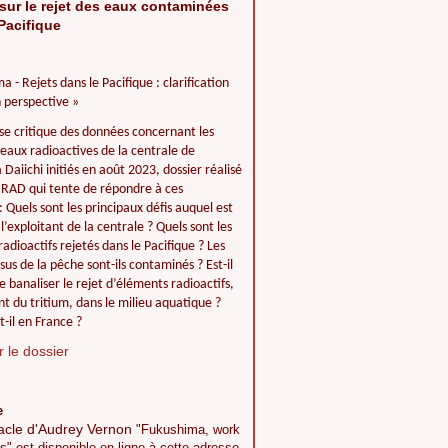
sur le rejet des eaux contaminées
Pacifique
a - Rejets dans le Pacifique : clarification
 perspective »
se critique des données concernant les
 eaux radioactives de la centrale de
Daiichi initiés en août 2023, dossier réalisé
IIRAD qui tente de répondre à ces
: Quels sont les principaux défis auquel est
l’exploitant de la centrale ? Quels sont les
adioactifs rejetés dans le Pacifique ? Les
ssus de la pêche sont-ils contaminés ? Est-il
e banaliser le rejet d’éléments radioactifs,
 du tritium, dans le milieu aquatique ?
t-il en France ?
 le dossier
e
acle d'Audrey Vernon
"Fukushima, work
s" est disponible en ligne à cette adresse