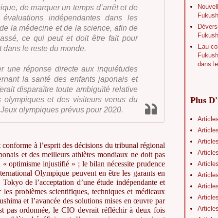
Nouvell
ique, de marquer un temps d’arrêt et de
Fukushi
s évaluations indépendantes dans les
Déverse
de la médecine et de la science, afin de
Fukush
assé, ce qui peut et doit être fait pour
Eau con
t dans le reste du monde.
Fukushi
dans le
ter une réponse directe aux inquiétudes
ernant la santé des enfants japonais et
ait disparaître toute ambiguïté relative
Plus D'
es olympiques et des visiteurs venus du
x Jeux olympiques prévus pour 2020.
Article
Article
Article
 conforme à l’esprit des décisions du tribunal régional
Article
ponais et des meilleurs athlètes mondiaux ne doit pas
 « optimisme injustifié » ; le bilan nécessite prudence
Article
nternational Olympique peuvent en être les garants en
Article
e Tokyo de l’acceptation d’une étude indépendante et
Article
uer les problèmes scientifiques, techniques et médicaux
Article
ukushima et l’avancée des solutions mises en œuvre par
Article
st pas ordonnée, le CIO devrait réfléchir à deux fois