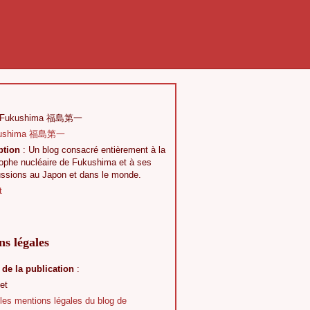
 Fukushima 福島第一
ption
: Un blog consacré entièrement à la
rophe nucléaire de Fukushima et à ses
ussions au Japon et dans le monde.
t
s légales
 de la publication
:
et
 les mentions légales du blog de