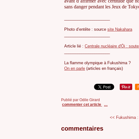
avant d’affirmer avec certitude que n
sans danger pendant les Jeux de Toky
_____________________
Photo d’entête : source
site Nakahara
_____________________
Article lié :
Centrale nucléaire d'Ōi : sout
_____________________
La flamme olympique à Fukushima ?
On en parle
(articles en français)
Publié par Odile Girard
commenter cet article
…
<< Fukushima : 
commentaires