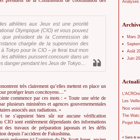
et président de la Commission de coordination des
Analyses 
des athlètes aux Jeux est une priorité
Archiv
ational Olympique (CIO) et vous pouvez
nt que président de la Commission de
Mars 
instance chargée de la supervision des
Septe
à Tokyo pour le CIO – je ferai tout mon
Août 2
 les athlètes puissent concourir dans un
Juin 2
ns danger pendant les Jeux de Tokyo…
Actual
 montrent très clairement qu’elles mettent en place un
our protéger leurs concitoyens…”
L'ACROni
jointe commence par ces mots : « Toute une série de
Les Veill
 par plusieurs ministères et agences gouvernementales
Nos voisi
taires associés aux radiations. »
i ne s’appuient bien sûr sur aucune vérification
The Watc
du CIO sont entièrement dépendants des informations
Projet Mi
t des travaux de préparation japonais et les défis
.
ion depuis l’accident de Fukushima.
« Sans le w
rais présenter ici l’opinion du Dr. Scott Jones, ancien