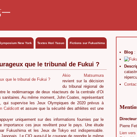
第一
Symposium New York
Textes Hori Yasuo
Fictions sur Fukushima
Blog
:
ourageux que le tribunal de Fukui ?
Descri
catast
Akio Matsumura
réperc
revient sur la décision
Contac
du tribunal régional de
re le redémarrage de deux réacteurs de la centrale d’Oi
ues sanitaires. Au même moment, John Coates, représentant
O), qui supervise les Jeux Olympiques de 2020 prévus à
Mention
en Caldicott
et assure que la sécurité des athlètes est une
Directeur
ppuyer uniquement sur des informations fournies par le
le importance ces jeux revêtent pour le pays. Une étude
Pierre Fet
par Fukushima et les Jeux de Tokyo est indispensable.
Lien vers
e Japonais. Le CIO aura-t-il le courage de prendre le même