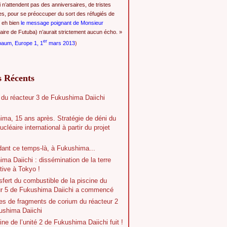
i n’attendent pas des anniversaires, de tristes
es, pour se préoccuper du sort des réfugiés de
 eh bien
le message poignant de Monsieur
ire de Futuba) n’aurait strictement aucun écho. »
er
baum, Europe 1, 1
mars 2013
)
s Récents
 du réacteur 3 de Fukushima Daiichi
ima, 15 ans après. Stratégie de déni du
ucléaire international à partir du projet
dant ce temps-là, à Fukushima...
ma Daiichi : dissémination de la terre
tive à Tokyo !
sfert du combustible de la piscine du
ur 5 de Fukushima Daiichi a commencé
es de fragments de corium du réacteur 2
ushima Daiichi
ine de l’unité 2 de Fukushima Daiichi fuit !