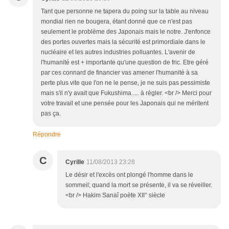
Tant que personne ne tapera du poing sur la table au niveau
mondial rien ne bougera, étant donné que ce n'est pas
seulement le problème des Japonais mais le notre. J'enfonce
des portes ouvertes mais la sécurité est primordiale dans le
nucléaire et les autres industries polluantes. L'avenir de
l'humanité est + importante qu'une question de fric. Etre géré
par ces connard de financier vas amener l'humanité à sa
perte plus vite que l'on ne le pense, je ne suis pas pessimiste
mais s'il n'y avait que Fukushima..... à régler. <br /> Merci pour
votre travail et une pensée pour les Japonais qui ne méritent
pas ça.
Répondre
C
Cyrille
11/08/2013 23:28
Le désir et l'excès ont plongé l'homme dans le
sommeil; quand la mort se présente, il va se réveiller.
<br /> Hakim Sanaî poète XII° siècle