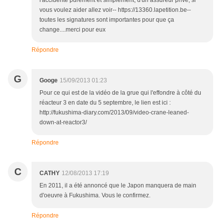
l'accidenté purement et simplement, d'un assureur privé, si
vous voulez aider allez voir-- https://13360.lapetition.be--
toutes les signatures sont importantes pour que ça
change....merci pour eux
Répondre
G
Googe
15/09/2013 01:23
Pour ce qui est de la vidéo de la grue qui l'effondre à côté du
réacteur 3 en date du 5 septembre, le lien est ici :
http://fukushima-diary.com/2013/09/video-crane-leaned-
down-at-reactor3/
Répondre
C
CATHY
12/08/2013 17:19
En 2011, il a été annoncé que le Japon manquera de main
d'oeuvre à Fukushima. Vous le confirmez.
Répondre