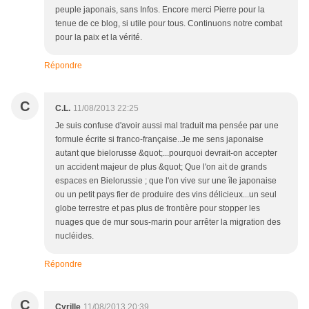
peuple japonais, sans Infos. Encore merci Pierre pour la
tenue de ce blog, si utile pour tous. Continuons notre combat
pour la paix et la vérité.
Répondre
C
C.L.
11/08/2013 22:25
Je suis confuse d'avoir aussi mal traduit ma pensée par une
formule écrite si franco-française..Je me sens japonaise
autant que bielorusse &quot;...pourquoi devrait-on accepter
un accident majeur de plus &quot; Que l'on ait de grands
espaces en Bielorussie ; que l'on vive sur une île japonaise
ou un petit pays fier de produire des vins délicieux...un seul
globe terrestre et pas plus de frontière pour stopper les
nuages que de mur sous-marin pour arrêter la migration des
nucléides.
Répondre
C
Cyrille
11/08/2013 20:39