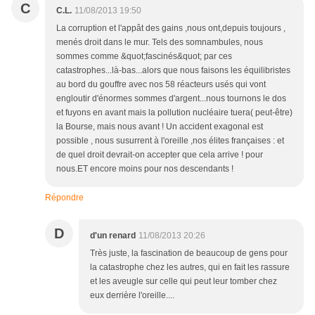
C
C.L.
11/08/2013 19:50
La corruption et l'appât des gains ,nous ont,depuis toujours ,
menés droit dans le mur. Tels des somnambules, nous
sommes comme &quot;fascinés&quot; par ces
catastrophes...là-bas...alors que nous faisons les équilibristes
au bord du gouffre avec nos 58 réacteurs usés qui vont
engloutir d'énormes sommes d'argent...nous tournons le dos
et fuyons en avant mais la pollution nucléaire tuera( peut-être)
la Bourse, mais nous avant ! Un accident exagonal est
possible , nous susurrent à l'oreille ,nos élites françaises : et
de quel droit devrait-on accepter que cela arrive ! pour
nous.ET encore moins pour nos descendants !
Répondre
D
d'un renard
11/08/2013 20:26
Très juste, la fascination de beaucoup de gens pour
la catastrophe chez les autres, qui en fait les rassure
et les aveugle sur celle qui peut leur tomber chez
eux derrière l'oreille....