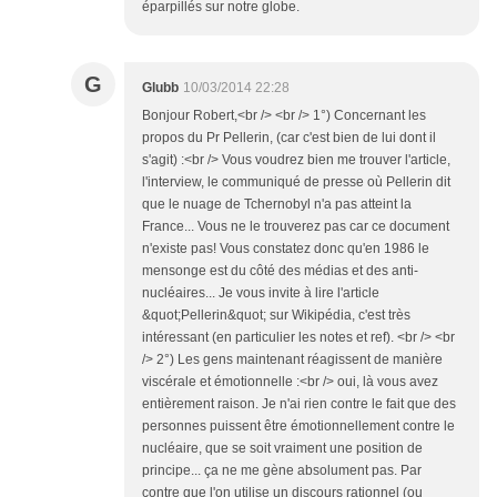
éparpillés sur notre globe.
G
Glubb
10/03/2014 22:28
Bonjour Robert,<br /> <br /> 1°) Concernant les
propos du Pr Pellerin, (car c'est bien de lui dont il
s'agit) :<br /> Vous voudrez bien me trouver l'article,
l'interview, le communiqué de presse où Pellerin dit
que le nuage de Tchernobyl n'a pas atteint la
France... Vous ne le trouverez pas car ce document
n'existe pas! Vous constatez donc qu'en 1986 le
mensonge est du côté des médias et des anti-
nucléaires... Je vous invite à lire l'article
&quot;Pellerin&quot; sur Wikipédia, c'est très
intéressant (en particulier les notes et ref). <br /> <br
/> 2°) Les gens maintenant réagissent de manière
viscérale et émotionnelle :<br /> oui, là vous avez
entièrement raison. Je n'ai rien contre le fait que des
personnes puissent être émotionnellement contre le
nucléaire, que se soit vraiment une position de
principe... ça ne me gène absolument pas. Par
contre que l'on utilise un discours rationnel (ou