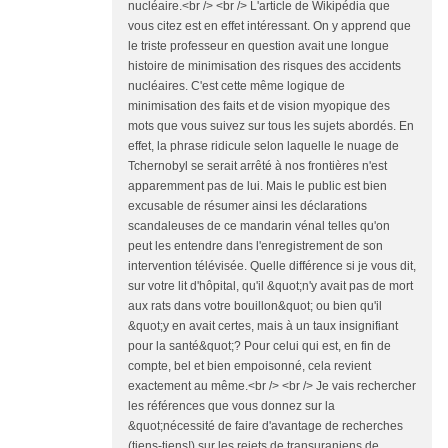
nucléaire.<br /> <br /> L'article de Wikipédia que
vous citez est en effet intéressant. On y apprend que
le triste professeur en question avait une longue
histoire de minimisation des risques des accidents
nucléaires. C'est cette même logique de
minimisation des faits et de vision myopique des
mots que vous suivez sur tous les sujets abordés. En
effet, la phrase ridicule selon laquelle le nuage de
Tchernobyl se serait arrêté à nos frontières n'est
apparemment pas de lui. Mais le public est bien
excusable de résumer ainsi les déclarations
scandaleuses de ce mandarin vénal telles qu'on
peut les entendre dans l'enregistrement de son
intervention télévisée. Quelle différence si je vous dit,
sur votre lit d'hôpital, qu'il &quot;n'y avait pas de mort
aux rats dans votre bouillon&quot; ou bien qu'il
&quot;y en avait certes, mais à un taux insignifiant
pour la santé&quot;? Pour celui qui est, en fin de
compte, bel et bien empoisonné, cela revient
exactement au même.<br /> <br /> Je vais rechercher
les références que vous donnez sur la
&quot;nécessité de faire d'avantage de recherches
(tiens-tiens!) sur les rejets de transuraniens de