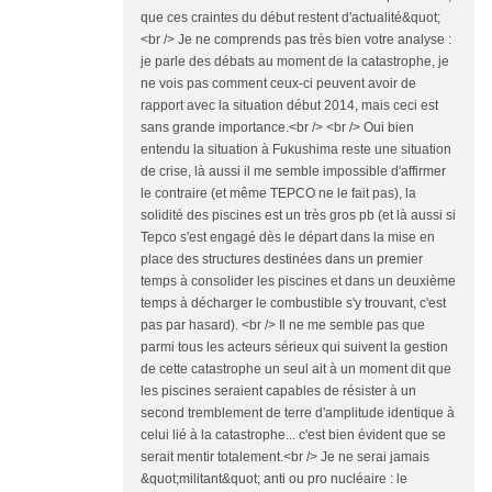
que ces craintes du début restent d'actualité&quot;
<br /> Je ne comprends pas très bien votre analyse :
je parle des débats au moment de la catastrophe, je
ne vois pas comment ceux-ci peuvent avoir de
rapport avec la situation début 2014, mais ceci est
sans grande importance.<br /> <br /> Oui bien
entendu la situation à Fukushima reste une situation
de crise, là aussi il me semble impossible d'affirmer
le contraire (et même TEPCO ne le fait pas), la
solidité des piscines est un très gros pb (et là aussi si
Tepco s'est engagé dès le départ dans la mise en
place des structures destinées dans un premier
temps à consolider les piscines et dans un deuxième
temps à décharger le combustible s'y trouvant, c'est
pas par hasard). <br /> Il ne me semble pas que
parmi tous les acteurs sérieux qui suivent la gestion
de cette catastrophe un seul ait à un moment dit que
les piscines seraient capables de résister à un
second tremblement de terre d'amplitude identique à
celui lié à la catastrophe... c'est bien évident que se
serait mentir totalement.<br /> Je ne serai jamais
&quot;militant&quot; anti ou pro nucléaire : le