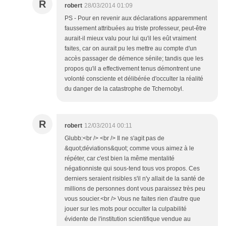
R
robert
28/03/2014 01:09
PS - Pour en revenir aux déclarations apparemment
faussement attribuées au triste professeur, peut-être
aurait-il mieux valu pour lui qu'il les eût vraiment
faites, car on aurait pu les mettre au compte d'un
accès passager de démence sénile; tandis que les
propos qu'il a effectivement tenus démontrent une
volonté consciente et délibérée d'occulter la réalité
du danger de la catastrophe de Tchernobyl.
R
robert
12/03/2014 00:11
Glubb:<br /> <br /> Il ne s'agit pas de
&quot;déviations&quot; comme vous aimez à le
répéter, car c'est bien la même mentalité
négationniste qui sous-tend tous vos propos. Ces
derniers seraient risibles s'il n'y allait de la santé de
millions de personnes dont vous paraissez très peu
vous soucier.<br /> Vous ne faites rien d'autre que
jouer sur les mots pour occulter la culpabilité
évidente de l'institution scientifique vendue au