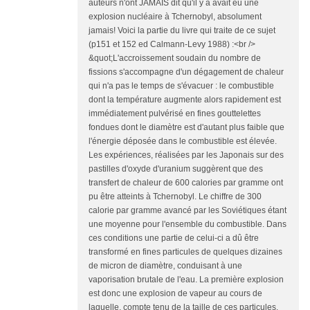
auteurs n'ont JAMAIS dit qu'il y a avait eu une
explosion nucléaire à Tchernobyl, absolument
jamais! Voici la partie du livre qui traite de ce sujet
(p151 et 152 ed Calmann-Levy 1988) :<br />
&quot;L'accroissement soudain du nombre de
fissions s'accompagne d'un dégagement de chaleur
qui n'a pas le temps de s'évacuer : le combustible
dont la température augmente alors rapidement est
immédiatement pulvérisé en fines gouttelettes
fondues dont le diamètre est d'autant plus faible que
l'énergie déposée dans le combustible est élevée.
Les expériences, réalisées par les Japonais sur des
pastilles d'oxyde d'uranium suggèrent que des
transfert de chaleur de 600 calories par gramme ont
pu être atteints à Tchernobyl. Le chiffre de 300
calorie par gramme avancé par les Soviétiques étant
une moyenne pour l'ensemble du combustible. Dans
ces conditions une partie de celui-ci a dû être
transformé en fines particules de quelques dizaines
de micron de diamètre, conduisant à une
vaporisation brutale de l'eau. La première explosion
est donc une explosion de vapeur au cours de
laquelle, compte tenu de la taille de ces particules,