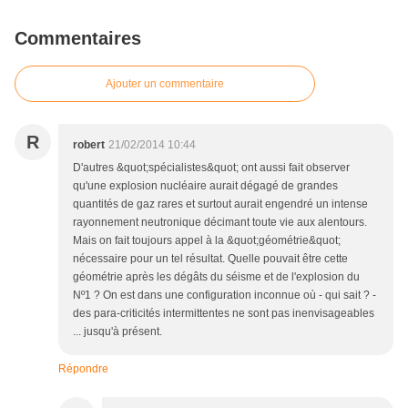
Commentaires
Ajouter un commentaire
R
robert
21/02/2014 10:44
D'autres &quot;spécialistes&quot; ont aussi fait observer
qu'une explosion nucléaire aurait dégagé de grandes
quantités de gaz rares et surtout aurait engendré un intense
rayonnement neutronique décimant toute vie aux alentours.
Mais on fait toujours appel à la &quot;géométrie&quot;
nécessaire pour un tel résultat. Quelle pouvait être cette
géométrie après les dégâts du séisme et de l'explosion du
Nº1 ? On est dans une configuration inconnue où - qui sait ? -
des para-criticités intermittentes ne sont pas inenvisageables
... jusqu'à présent.
Répondre