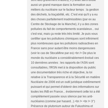
sont faits gravement irradiés), il y avait sans doute
aussi un grand manque dans la formation aux
métiers du nucléaire sur le facteur temps : la gestion
des déchets, la traçabilité, etc. C'est vrai qu'il y a eu
des choses parfaitement inadmissibles (par ex au
Centre de Stockage de la Manche), il y a des zones
polluées du fait de comportements scandaleux... oui
c'est vrai, mais ça reste très très limité. Je puis vous
certifier que les pollutions chimiques sont infiniment
plus nombreuses que les pollutions radioactives en
France sans pour autant être moins dangereuses
(voir le cas de StocaMine par ex).<br /> De plus le
monde du nucléaire a considérablement évolué ces
10 dernières années : les rapports de l'ASN sont
consultables, l'IRSN met à la disposition du public
une documentation très riche et objective, la loi
relative à la Transparence et à la Sécurité en matière
Nucléaire de 2006 est un outil juridique extrêmement
puissant et qui permet d'obtenir des informations sur
toutes les INB en France... évidemment cette loi a été
complètement passée sous silence par les anti-
nucléaires (comme par hasard...).<br /> <br /> 3°)
Présence de plutonium autour de Fukushima et