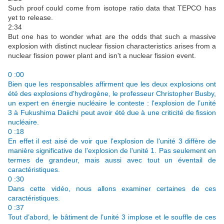
Such proof could come from isotope ratio data that TEPCO has
yet to release.
2:34
But one has to wonder what are the odds that such a massive
explosion with distinct nuclear fission characteristics arises from a
nuclear fission power plant and isn't a nuclear fission event.
0 :00
Bien que les responsables affirment que les deux explosions ont
été des explosions d'hydrogène, le professeur Christopher Busby,
un expert en énergie nucléaire le conteste : l'explosion de l’unité
3 à Fukushima Daiichi peut avoir été due à une criticité de fission
nucléaire.
0 :18
En effet il est aisé de voir que l'explosion de l'unité 3 diffère de
manière significative de l'explosion de l'unité 1. Pas seulement en
termes de grandeur, mais aussi avec tout un éventail de
caractéristiques.
0 :30
Dans cette vidéo, nous allons examiner certaines de ces
caractéristiques.
0 :37
Tout d’abord, le bâtiment de l’unité 3 implose et le souffle de ces