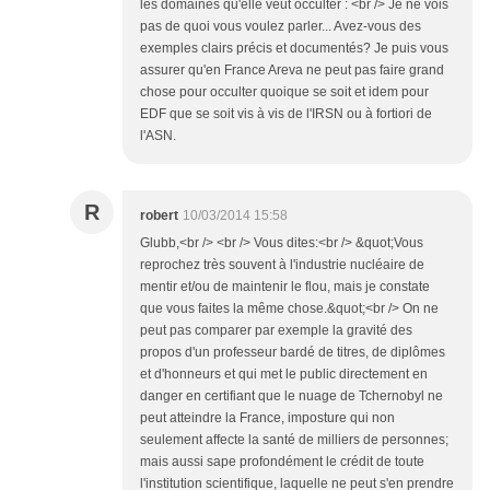
les domaines qu'elle veut occulter : <br /> Je ne vois
pas de quoi vous voulez parler... Avez-vous des
exemples clairs précis et documentés? Je puis vous
assurer qu'en France Areva ne peut pas faire grand
chose pour occulter quoique se soit et idem pour
EDF que se soit vis à vis de l'IRSN ou à fortiori de
l'ASN.
R
robert
10/03/2014 15:58
Glubb,<br /> <br /> Vous dites:<br /> &quot;Vous
reprochez très souvent à l'industrie nucléaire de
mentir et/ou de maintenir le flou, mais je constate
que vous faites la même chose.&quot;<br /> On ne
peut pas comparer par exemple la gravité des
propos d'un professeur bardé de titres, de diplômes
et d'honneurs et qui met le public directement en
danger en certifiant que le nuage de Tchernobyl ne
peut atteindre la France, imposture qui non
seulement affecte la santé de milliers de personnes;
mais aussi sape profondément le crédit de toute
l'institution scientifique, laquelle ne peut s'en prendre