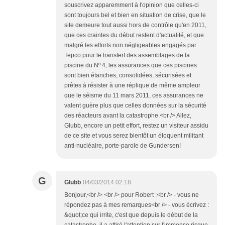
souscrivez apparemment à l'opinion que celles-ci
sont toujours bel et bien en situation de crise, que le
site demeure tout aussi hors de contrôle qu'en 2011,
que ces craintes du début restent d'actualité, et que
malgré les efforts non négligeables engagés par
Tepco pour le transfert des assemblages de la
piscine du Nº 4, les assurances que ces piscines
sont bien étanches, consolidées, sécurisées et
prêtes à résister à une réplique de même ampleur
que le séisme du 11 mars 2011, ces assurances ne
valent guère plus que celles données sur la sécurité
des réacteurs avant la catastrophe.<br /> Allez,
Glubb, encore un petit effort, restez un visiteur assidu
de ce site et vous serez bientôt un éloquent militant
anti-nucléaire, porte-parole de Gundersen!
G
Glubb
04/03/2014 02:18
Bonjour,<br /> <br /> pour Robert :<br /> - vous ne
répondez pas à mes remarques<br /> - vous écrivez :
&quot;ce qui irrite, c'est que depuis le début de la