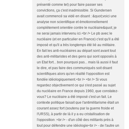
présenté comme tel) pour faire passer ses
convictions, ça c'est inadmissible. Si Gundersen
avait commencé sa vidé en disant : &quot;voici une
analyse non scientifique et émotionnellement
complètement orientée contre le nucléaire&quot; je
ne serai jamais intervenu ici.<br /> Le pb avec le
nucléaire (et en particulier en France) c'est qu'il a été
imposé et qu'il a très longtemps été lié au militaire.
En fait les anti-nucléaires au départ sont avant tout
des anti-militaristes et des gens qui sont opposés à
un Etat fort... bon pourquoi pas... mais là aussi il faut
le dire, et pas faire des communiqués soit disant
scientifiques alors qu'en réalité l'opposition est
fondée idéologiquement.<br /> <br /> Si vous
regardez objectivement ce qui s'est passé au sujet
du nucléaire en France depuis 1960, que constatez-
vous? Le nucléaire a été imposé c'est un fait. Le
contexte politique faisait que l'antimilitarisme était un
courant assez fort (soutenu par la guerre froide et
l'URSS), à partir de là il y a eu cristallisation de
l'opposition :<br /> - d'un côté des militants près à
tout pour défendre une idéologie<br /> - de l'autre un