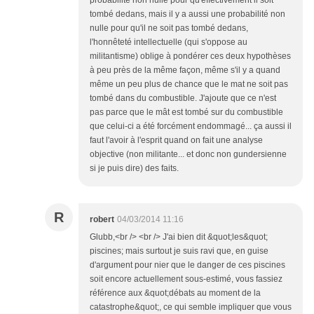
probabilité non nulle pour qu'effectivement il soit
tombé dedans, mais il y a aussi une probabilité non
nulle pour qu'il ne soit pas tombé dedans,
l'honnêteté intellectuelle (qui s'oppose au
militantisme) oblige à pondérer ces deux hypothèses
à peu près de la même façon, même s'il y a quand
même un peu plus de chance que le mat ne soit pas
tombé dans du combustible. J'ajoute que ce n'est
pas parce que le mât est tombé sur du combustible
que celui-ci a été forcément endommagé... ça aussi il
faut l'avoir à l'esprit quand on fait une analyse
objective (non militante... et donc non gundersienne
si je puis dire) des faits.
R
robert
04/03/2014 11:16
Glubb,<br /> <br /> J'ai bien dit &quot;les&quot;
piscines; mais surtout je suis ravi que, en guise
d'argument pour nier que le danger de ces piscines
soit encore actuellement sous-estimé, vous fassiez
référence aux &quot;débats au moment de la
catastrophe&quot;, ce qui semble impliquer que vous