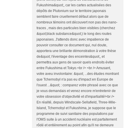
Fukushima&quot;, car les cartes actualisées des
dépôts de Plutonium sur le territoire japonais
semblent faire cruellement défaut alors que de
nombreux témoins ont découvert non pas des nano-
traces , mais des particules bien visibles (cherchez
&quot;black substance&quot;) le long des routes
japonaises. J'attends donc avec impatience de
pouvoir consulter ce document qui, nul doute,
apportera une brillante démonstration à votre thèse
de&quot; l'éventage des enceintes&quot;, et
permettra aux gens de savoir quels endroits éviter
entre Fukushima et Tokyo.<br /> <br /> Amusant,
votre aveu involontaire: &quot; ...des études montrant
que Tchernobyl n'a pas eu d'impact en Europe de
l'ouest ...&quot; : comparez votre phrasé avec ce que
je vous demandais et venez encore m'entretenir de
votre obsession d'objectivité et d'impartialité!<br />
En réalité, depuis Windscale-Sellafield, Three-Mile-
Island, Tchernobyl et Fukushima, je suppose que le
programme de suivi sanitaire des populations par
l'OMS suite à un accident nucléaire est parfaitement
rôdé et entièrement au point afin qu'il ne demeure