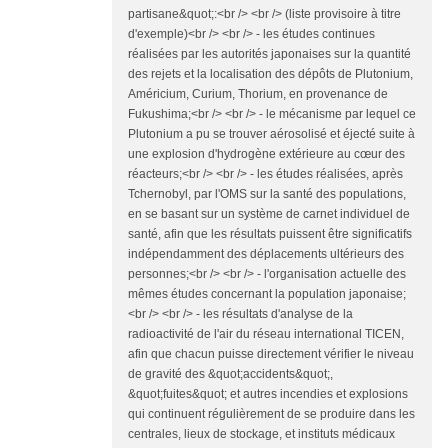
partisane&quot;:<br /> <br /> (liste provisoire à titre
d'exemple)<br /> <br /> - les études continues
réalisées par les autorités japonaises sur la quantité
des rejets et la localisation des dépôts de Plutonium,
Américium, Curium, Thorium, en provenance de
Fukushima;<br /> <br /> - le mécanisme par lequel ce
Plutonium a pu se trouver aérosolisé et éjecté suite à
une explosion d'hydrogène extérieure au cœur des
réacteurs;<br /> <br /> - les études réalisées, après
Tchernobyl, par l'OMS sur la santé des populations,
en se basant sur un système de carnet individuel de
santé, afin que les résultats puissent être significatifs
indépendamment des déplacements ultérieurs des
personnes;<br /> <br /> - l'organisation actuelle des
mêmes études concernant la population japonaise;
<br /> <br /> - les résultats d'analyse de la
radioactivité de l'air du réseau international TICEN,
afin que chacun puisse directement vérifier le niveau
de gravité des &quot;accidents&quot;,
&quot;fuites&quot; et autres incendies et explosions
qui continuent régulièrement de se produire dans les
centrales, lieux de stockage, et instituts médicaux