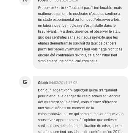
robert
04/03/2014 14:16
Glubb,<br /> <br /> Tout ceci paraît fort louable, mais
malheureusement, le nucléaire n'est plus confiné à
un stade expérimental où l'on peut l'observer à loisir
en laboratoire. Le nucléaire s'est installé dans le
tissu vivant, il y a donc urgence, et observer le statu
quo des centrales sans agir sous prétexte que les
études démontrant le surcroît du taux de cancers
parmi les bébés vivant dans leur voisinage n'ont pas
encore été confirmées dix fois, cela constitue tout
simplement une complicité criminelle.
G
Glubb
04/03/2014 13:08
Bonjour Robert,<br /> &quot;en guise d'argument
pour nier que le danger de ces piscines soit encore
actuellement sous-estimé, vous fassiez référence
aux &quot;débats au moment de la
catastrophe&quot;, ce qui semble impliquer que vous
souscrivez apparemment à l'opinion que celles-ci
sont toujours bel et bien en situation de crise, que le
site demeure tout aussi hors de contrôle qu'en 2011,