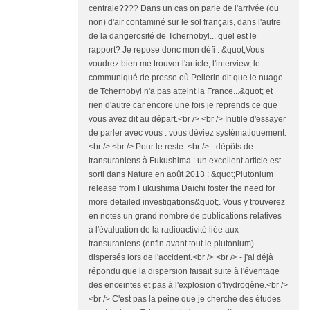
centrale???? Dans un cas on parle de l'arrivée (ou
non) d'air contaminé sur le sol français, dans l'autre
de la dangerosité de Tchernobyl... quel est le
rapport? Je repose donc mon défi : &quot;Vous
voudrez bien me trouver l'article, l'interview, le
communiqué de presse où Pellerin dit que le nuage
de Tchernobyl n'a pas atteint la France...&quot; et
rien d'autre car encore une fois je reprends ce que
vous avez dit au départ.<br /> <br /> Inutile d'essayer
de parler avec vous : vous déviez systématiquement.
<br /> <br /> Pour le reste :<br /> - dépôts de
transuraniens à Fukushima : un excellent article est
sorti dans Nature en août 2013 : &quot;Plutonium
release from Fukushima Daïchi foster the need for
more detailed investigations&quot;. Vous y trouverez
en notes un grand nombre de publications relatives
à l'évaluation de la radioactivité liée aux
transuraniens (enfin avant tout le plutonium)
dispersés lors de l'accident.<br /> <br /> - j'ai déjà
répondu que la dispersion faisait suite à l'éventage
des enceintes et pas à l'explosion d'hydrogène.<br />
<br /> C'est pas la peine que je cherche des études