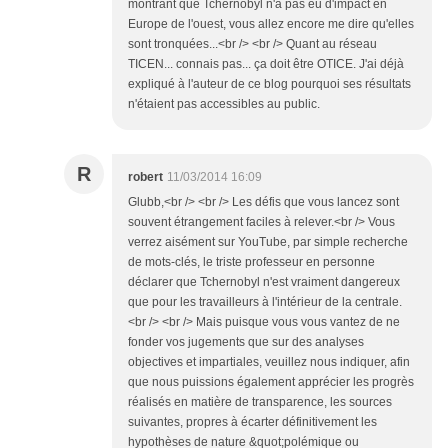
montrant que Tchernobyl n'a pas eu d'impact en
Europe de l'ouest, vous allez encore me dire qu'elles
sont tronquées...<br /> <br /> Quant au réseau
TICEN... connais pas... ça doit être OTICE. J'ai déjà
expliqué à l'auteur de ce blog pourquoi ses résultats
n'étaient pas accessibles au public.
R
robert
11/03/2014 16:09
Glubb,<br /> <br /> Les défis que vous lancez sont
souvent étrangement faciles à relever.<br /> Vous
verrez aisément sur YouTube, par simple recherche
de mots-clés, le triste professeur en personne
déclarer que Tchernobyl n'est vraiment dangereux
que pour les travailleurs à l'intérieur de la centrale.
<br /> <br /> Mais puisque vous vous vantez de ne
fonder vos jugements que sur des analyses
objectives et impartiales, veuillez nous indiquer, afin
que nous puissions également apprécier les progrès
réalisés en matière de transparence, les sources
suivantes, propres à écarter définitivement les
hypothèses de nature &quot;polémique ou