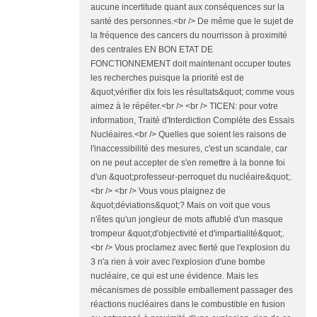
aucune incertitude quant aux conséquences sur la
santé des personnes.<br /> De même que le sujet de
la fréquence des cancers du nourrisson à proximité
des centrales EN BON ETAT DE
FONCTIONNEMENT doit maintenant occuper toutes
les recherches puisque la priorité est de
&quot;vérifier dix fois les résultats&quot; comme vous
aimez à le répéter.<br /> <br /> TICEN: pour votre
information, Traité d'Interdiction Complète des Essais
Nucléaires.<br /> Quelles que soient les raisons de
l'inaccessibilité des mesures, c'est un scandale, car
on ne peut accepter de s'en remettre à la bonne foi
d'un &quot;professeur-perroquet du nucléaire&quot;.
<br /> <br /> Vous vous plaignez de
&quot;déviations&quot;? Mais on voit que vous
n'êtes qu'un jongleur de mots affublé d'un masque
trompeur &quot;d'objectivité et d'impartialité&quot;.
<br /> Vous proclamez avec fierté que l'explosion du
3 n'a rien à voir avec l'explosion d'une bombe
nucléaire, ce qui est une évidence. Mais les
mécanismes de possible emballement passager des
réactions nucléaires dans le combustible en fusion