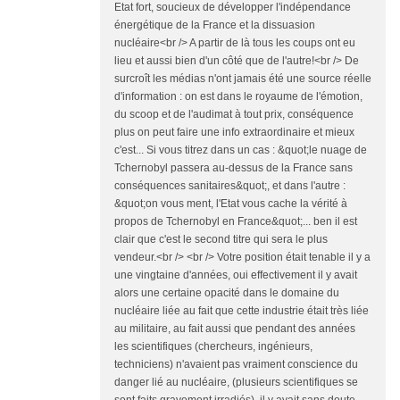
Etat fort, soucieux de développer l'indépendance
énergétique de la France et la dissuasion
nucléaire<br /> A partir de là tous les coups ont eu
lieu et aussi bien d'un côté que de l'autre!<br /> De
surcroît les médias n'ont jamais été une source réelle
d'information : on est dans le royaume de l'émotion,
du scoop et de l'audimat à tout prix, conséquence
plus on peut faire une info extraordinaire et mieux
c'est... Si vous titrez dans un cas : &quot;le nuage de
Tchernobyl passera au-dessus de la France sans
conséquences sanitaires&quot;, et dans l'autre :
&quot;on vous ment, l'Etat vous cache la vérité à
propos de Tchernobyl en France&quot;... ben il est
clair que c'est le second titre qui sera le plus
vendeur.<br /> <br /> Votre position était tenable il y a
une vingtaine d'années, oui effectivement il y avait
alors une certaine opacité dans le domaine du
nucléaire liée au fait que cette industrie était très liée
au militaire, au fait aussi que pendant des années
les scientifiques (chercheurs, ingénieurs,
techniciens) n'avaient pas vraiment conscience du
danger lié au nucléaire, (plusieurs scientifiques se