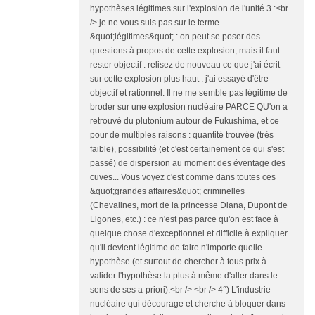
hypothèses légitimes sur l'explosion de l'unité 3 :<br
/> je ne vous suis pas sur le terme
&quot;légitimes&quot; : on peut se poser des
questions à propos de cette explosion, mais il faut
rester objectif : relisez de nouveau ce que j'ai écrit
sur cette explosion plus haut : j'ai essayé d'être
objectif et rationnel. Il ne me semble pas légitime de
broder sur une explosion nucléaire PARCE QU'on a
retrouvé du plutonium autour de Fukushima, et ce
pour de multiples raisons : quantité trouvée (très
faible), possibilité (et c'est certainement ce qui s'est
passé) de dispersion au moment des éventage des
cuves... Vous voyez c'est comme dans toutes ces
&quot;grandes affaires&quot; criminelles
(Chevalines, mort de la princesse Diana, Dupont de
Ligones, etc.) : ce n'est pas parce qu'on est face à
quelque chose d'exceptionnel et difficile à expliquer
qu'il devient légitime de faire n'importe quelle
hypothèse (et surtout de chercher à tous prix à
valider l'hypothèse la plus à même d'aller dans le
sens de ses a-priori).<br /> <br /> 4°) L'industrie
nucléaire qui décourage et cherche à bloquer dans