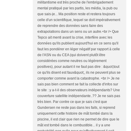
militantisme est très proche de l'embrigadement
mental pratiqué par les partis, les média, la pub ou
que sais-je... Ma position reste et restera toujours
celle d'un scientifique, lequel se doit impérativement
de reprendre des données sans faire des
extrapolations dans un sens ou un autre.<br /> Que
Tepco ait menti avant la crise, interfère avec les
données qu'ils publient aujourd'hui en ce sens qu'il
faut les pondérer en léger négatif par rapport à celle
de l'ASN ou du CEA (qui doivent plutôt être
considérées comme neutres ou légèrement
positives), pour autant il ne faut pas dire : &quot;tout
ce qu'ils disent est faux&quot;, ils ne peuvent plus se
comporter comme avant la catastrophe. <br /> Je ne
sais pas bien comment se fait la collecte d'infos sur
le site : y a-t-il des observateurs indépendants? Une
couverture satellite indépendante..?? Je ne sais pas
très bien. Par contre ce que je sais c'est que
Gundersen ne reste pas dans les faits, si reprend
uniquement cette histoire de mât tombé dans la
piscine, il est clair que rien ne permet de dire que le
mât est tombé dans le combustible... il y a une